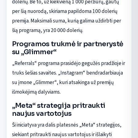
dolerių. Be to, už kiekvieną 1 000 peržiūrų, gautų
per šią nuorodą, skiriama papildoma 100 dolerių
premija. Maksimali suma, kurią galima uždirbti per
šią programą, yra 20 000 dolerių.
Programos trukmė ir partnerystė
su „Glimmer“
„Referrals“ programa prasidėjo gegužės pradžioje ir
truks šešias savaites. „Instagram“ bendradarbiauja
su įmone „Glimmer“, kuri atsakinga už premijų
išmokėjimą dalyviams.
„Meta“ strategija pritraukti
naujus vartotojus
Ši iniciatyva yra dalis platesnės „Meta“ strategijos,
siekiant pritraukti naujus vartotojus ir išlaikyti