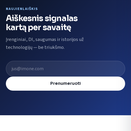
NAUJIENLAIŠKIS
Aiškesnis signalas
kartą per savaitę
Įrenginiai, DI, saugumas ir istorijos už
technologijų — be triukšmo.
El. pašto adresas
Prenumeruoti