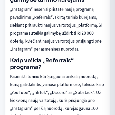
„Instagram“ neseniai pristatė naują programą
pavadinimu „Referrals“, skirtą turinio kūrėjams,
siekiant pritraukti naujus vartotojus į platformą. Ši
programa suteikia galimybę uždirbti iki 20 000
dolerių, kviečiant naujus vartotojus prisijungti prie
„Instagram“ per asmenines nuorodas.
Kaip veikia „Referrals“
programa?
Pasirinkti turinio kūrėjai gauna unikalią nuorodą,
kurią gali dalintis įvairiose platformose, tokiose kaip
„YouTube“, „TikTok“, „Discord“ ar „Substack“. Už
kiekvieną naują vartotoją, kuris prisijungia prie
„Instagram“ per šią nuorodą, kūrėjas gauna 100