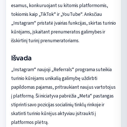
esamus, konkuruojant su kitomis platformomis,
tokiomis kaip „TikTok“ ir „YouTube“. Anksčiau
„Instagram“ pristatė įvairias funkcijas, skirtas turinio
kūrėjams, įskaitant prenumeratos galimybes ir
išskirtinį turinį prenumeratoriams.
Išvada
„Instagram“ naujoji „Referrals“ programa suteikia
turinio kūrėjams unikalią galimybę uždirbti
papildomas pajamas, pritraukiant naujus vartotojus
į platformą. Ši iniciatyva pabrėžia „Meta“ pastangas
stiprinti savo pozicijas socialinių tinklų rinkoje ir
skatinti turinio kūrėjus aktyviau įsitraukti į
platformos plėtrą.