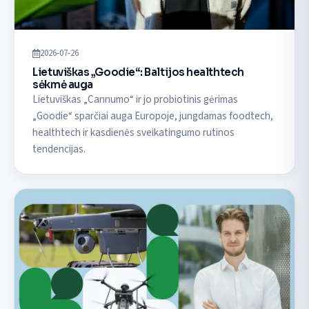
2026-07-26
Lietuviškas „Goodie“: Baltijos healthtech
sėkmė auga
Lietuviškas „Cannumo“ ir jo probiotinis gėrimas
„Goodie“ sparčiai auga Europoje, jungdamas foodtech,
healthtech ir kasdienės sveikatingumo rutinos
tendencijas.