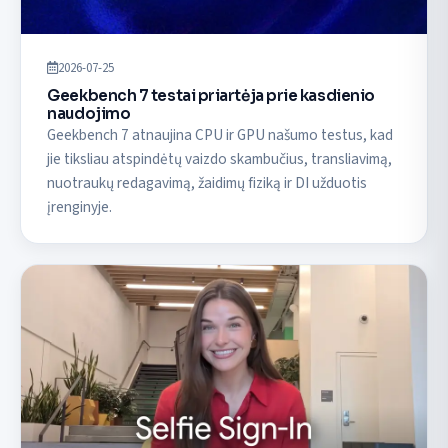
2026-07-25
Geekbench 7 testai priartėja prie kasdienio
naudojimo
Geekbench 7 atnaujina CPU ir GPU našumo testus, kad
jie tiksliau atspindėtų vaizdo skambučius, transliavimą,
nuotraukų redagavimą, žaidimų fiziką ir DI užduotis
įrenginyje.