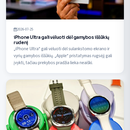
2026-07-25
iPhone Ultra gali vėluoti dėl gamybos iššūkių
rudenį
„iPhone Ultra“ gali vėluoti dėl sulankstomo ekrano ir
vyrių gamybos iššūkių. „Apple“ pristatymas rugsėjį gali
įvykti, tačiau prekybos pradžia lieka neaiški.