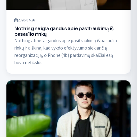
2026-07-26
Nothing neigia gandus apie pasitraukimą iš
pasaulio rinkų
Nothing atmeta gandus apie pasitraukimą iš pasaulio
rinkų ir aiškina, kad vykdo efektyvumo siekiančią
reorganizaciją, o Phone (4b) pardavimų skaičiai esą
buvo netikslūs.