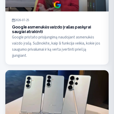
2026-07-25
Google asmenukės vaizdo įrašas paskyrai
saugiai atrakinti
Google pristato prisijungimą naudojant asmenukės
vaizdo įrašą. Sužinokite, kaip ši funkcija veikia, kokie jos
saugumo privalumai ir ką verta įvertinti prieš ją
įjungiant.