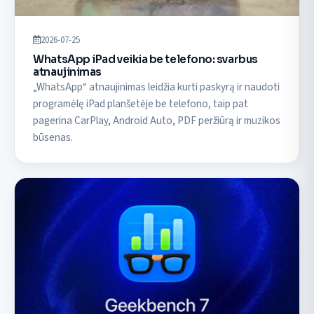
2026-07-25
WhatsApp iPad veikia be telefono: svarbus
atnaujinimas
„WhatsApp“ atnaujinimas leidžia kurti paskyrą ir naudoti
programėlę iPad planšetėje be telefono, taip pat
pagerina CarPlay, Android Auto, PDF peržiūrą ir muzikos
būsenas.