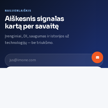
NAUJIENLAIŠKIS
Aiškesnis signalas
kartą per savaitę
Įrenginiai, DI, saugumas ir istorijos už
technologijų — be triukšmo.
El. pašto adresas
Prenumeruoti