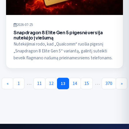
2026-07-25
Snapdragon 8 Elite Gen 5 pigesnė versija
nutekėjo į viešumą
Nutekėjimai rodo, kad „Qualcomm“ ruošia pigesnį
„Snapdragon 8 Elite Gen 5“ variantą, galintį suteikti
beveik flagmano našumą prieinamesniems telefonams.
…
…
«
1
11
12
13
14
15
370
»