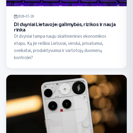
2026-07-26
DI dvyniai Lietuvoje: galimybės, rizikos ir nauja
rinka
DI dvyniai tampa nauju skaitmeninės ekonomikos
etapu. Ką jie reiškia Lietuvai, verslui, privatumui,
sveikatai, produktyvumui ir vartotojų duomenų
kontrolei?