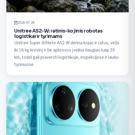
2026-07-26
Unitree AS2-W: ratinis-kojinis robotas
logistikai ir tyrimams
Unitree Super Athlete AS2-W derina kojas ir ratus, veža
iki 16 kg krovinį ir be apkrovos įveikia daugiau kaip 30
km, todėl gali praversti logistikoje, inspekcijose ir lauko
tyrimuose.