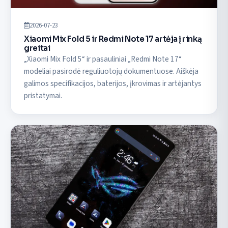
2026-07-23
Xiaomi Mix Fold 5 ir Redmi Note 17 artėja į rinką
greitai
„Xiaomi Mix Fold 5“ ir pasauliniai „Redmi Note 17“
modeliai pasirodė reguliuotojų dokumentuose. Aiškėja
galimos specifikacijos, baterijos, įkrovimas ir artėjantys
pristatymai.