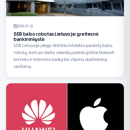
2026-07-23
SEB balso robotas Lietuvoje: greitesnė
bankininkystė
SEB Lietuvoje įdiegė dirbtiniu intelektu paremtą balso
robotą, kuris po darbo valandų padeda greitai blokuoti
korteles ir interneto banką bei stiprina skaitmeninę
savitarną.