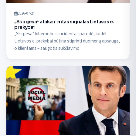
2026-07-24
„Skirgesa“ ataka: rimtas signalas Lietuvos e.
prekybai
„Skirgesa“ kibernetinis incidentas parodė, kodėl
Lietuvos e. prekybai būtina stiprinti duomenų apsaugą,
o klientams – saugotis sukčiavimo.