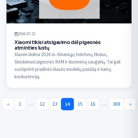
2026-07-22
Xiaomi tikisi atsigavimo dėl pigesnės
atminties lustų
Xiaomi didina 2026 m. išmaniųjų telefonų tikslus,
tikėdamasi pigesnės RAM ir duomenų saugyklų. Tai gali
sustiprinti pradinės klasės modelių pasiūlą ir kainų
konkurenciją.
…
…
«
1
12
13
14
15
16
369
»