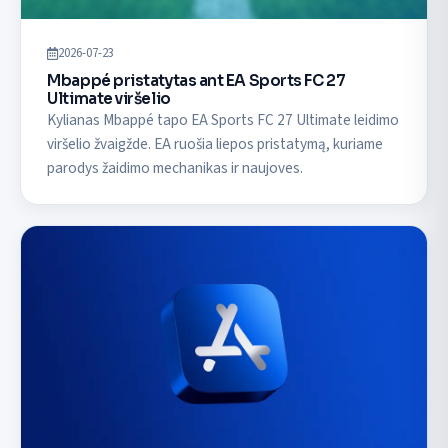
2026-07-23
Mbappé pristatytas ant EA Sports FC 27
Ultimate viršelio
Kylianas Mbappé tapo EA Sports FC 27 Ultimate leidimo
viršelio žvaigžde. EA ruošia liepos pristatymą, kuriame
parodys žaidimo mechanikas ir naujoves.