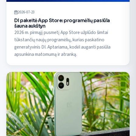
2026-07-23
DI pakeitė App Store: programėlių pasiūla
šauna aukštyn
2026 m. pirmąjį pusmetį App Store užplūdo šimtai
tūkstančių naujų programėlių, kurias paskatino
generatyvinis DI. Aptariama, kodėl auganti pasiūla
apsunkina matomumą ir atranką.