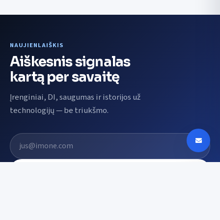
NAUJIENLAIŠKIS
Aiškesnis signalas
kartą per savaitę
Įrenginiai, DI, saugumas ir istorijos už
technologijų — be triukšmo.
El. pašto adresas
Prenumeruoti