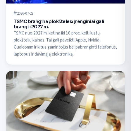
2026-07-23
TSMC brangina plokšteles: įrenginiai gali
brangti 2027 m.
TSMC nuo 2027 m. ketina iki 10 proc. kelti lustų
plokštelių kainas. Tai gali paveikti Apple, Nvidia,
Qualcomm ir kitus gamintojus bei pabranginti telefonus,
laptopus ir dėvimąją elektroniką.