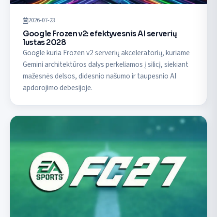
2026-07-23
Google Frozen v2: efektyvesnis AI serverių
lustas 2028
Google kuria Frozen v2 serverių akceleratorių, kuriame
Gemini architektūros dalys perkeliamos į silicį, siekiant
mažesnės delsos, didesnio našumo ir taupesnio AI
apdorojimo debesijoje.