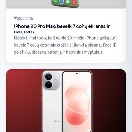
2026-07-23
iPhone 20 Pro Max: beveik 7 colių ekranas ir
naujovės
Nutekėjimai rodo, kad Apple 20-mečio iPhone gali gauti
beveik 7 colių keturiais kraštais išlenktą ekraną, Face ID
po stiklu, didesnę bateriją ir haptinius mygtukus.