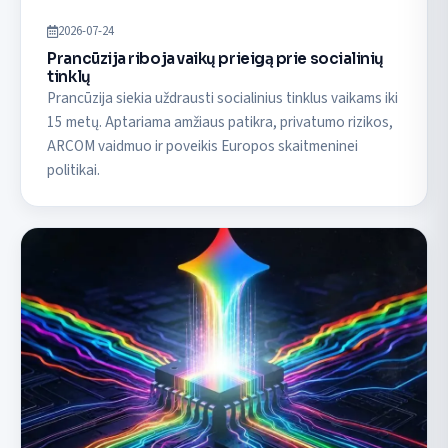
2026-07-24
Prancūzija riboja vaikų prieigą prie socialinių
tinklų
Prancūzija siekia uždrausti socialinius tinklus vaikams iki
15 metų. Aptariama amžiaus patikra, privatumo rizikos,
ARCOM vaidmuo ir poveikis Europos skaitmeninei
politikai.