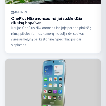
2026-07-23
OnePlus N6x anonsas Indijai atskleidžia
dizainą ir spalvas
Naujas OnePlus N6x anonsas Indijoje parodo plokščią
rėmą, piliulės formos kamerų modulį ir dvi spalvas:
šviesiai mėlyną bei kaštoninę. Specifikacijos dar
slepiamos.