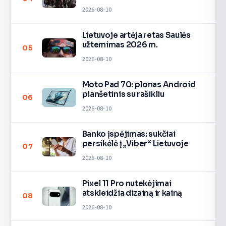
2026-08-10
Lietuvoje artėja retas Saulės
užtemimas 2026 m.
05
2026-08-10
Moto Pad 70: plonas Android
planšetinis su rašikliu
06
2026-08-10
Banko įspėjimas: sukčiai
persikėlė į „Viber“ Lietuvoje
07
2026-08-10
Pixel 11 Pro nutekėjimai
atskleidžia dizainą ir kainą
08
2026-08-10