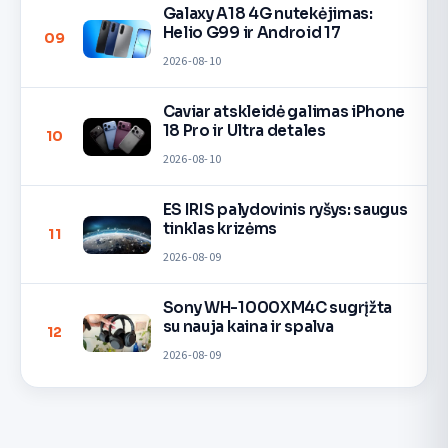
Galaxy A18 4G nutekėjimas:
Helio G99 ir Android 17
09
2026-08-10
Caviar atskleidė galimas iPhone
18 Pro ir Ultra detales
10
2026-08-10
ES IRIS palydovinis ryšys: saugus
tinklas krizėms
11
2026-08-09
Sony WH-1000XM4C sugrįžta
su nauja kaina ir spalva
12
2026-08-09