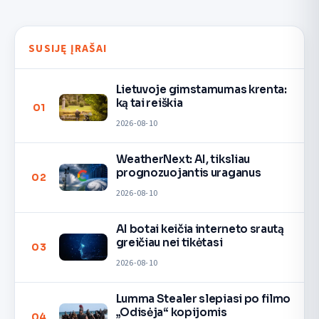
SUSIJĘ ĮRAŠAI
Lietuvoje gimstamumas krenta:
ką tai reiškia
01
2026-08-10
WeatherNext: AI, tiksliau
prognozuojantis uraganus
02
2026-08-10
AI botai keičia interneto srautą
greičiau nei tikėtasi
03
2026-08-10
Lumma Stealer slepiasi po filmo
„Odisėja“ kopijomis
04