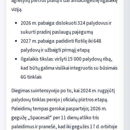
agresyvų plėtros planą ir dar ambicingesnę ilgalaikę
viziją.
2026 m. pabaiga: dislokuoti 324 palydovus ir
sukurti pradinį paslaugų pajėgumą
2027 m. pabaiga: padidinti flotilę iki 648
palydovų ir užbaigti pirmąjį etapą
Ilgalaikis tikslas: viršyti 15 000 palydovų ribą,
kad būtų galima visiškai integruotis su būsimais
6G tinklais
Diegimas suintensyvėjo po to, kai 2024 m. rugpjūtį
palydovų tinklas perėjo į oficialų plėtros etapą.
Paleidimų tempas gerokai paspartėjo; 2026 m.
gegužę „Spacesail“ per 11 dienų atliko tris
paleidimus ir pranešė, kad iki gegužės 17 d. orbitoje