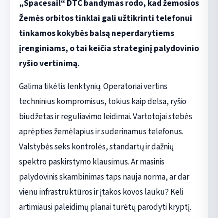
„Spacesail“ DTC bandymas rodo, kad žemosios
Žemės orbitos tinklai gali užtikrinti telefonui
tinkamos kokybės balsą neperdarytiems
įrenginiams, o tai keičia strateginį palydovinio
ryšio vertinimą.
Galima tikėtis lenktynių. Operatoriai vertins
techninius kompromisus, tokius kaip delsa, ryšio
biudžetas ir reguliavimo leidimai. Vartotojai stebės
aprėpties žemėlapius ir suderinamus telefonus.
Valstybės seks kontrolės, standartų ir dažnių
spektro paskirstymo klausimus. Ar masinis
palydovinis skambinimas taps nauja norma, ar dar
vienu infrastruktūros ir įtakos kovos lauku? Keli
artimiausi paleidimų planai turėtų parodyti kryptį.