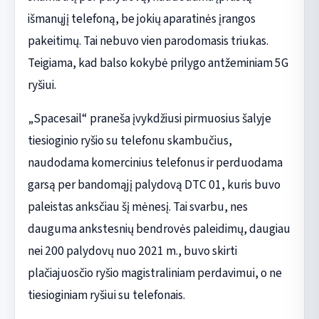
išmanųjį telefoną, be jokių aparatinės įrangos
pakeitimų. Tai nebuvo vien parodomasis triukas.
Teigiama, kad balso kokybė prilygo antžeminiam 5G
ryšiui.
„Spacesail“ praneša įvykdžiusi pirmuosius šalyje
tiesioginio ryšio su telefonu skambučius,
naudodama komercinius telefonus ir perduodama
garsą per bandomąjį palydovą DTC 01, kuris buvo
paleistas anksčiau šį mėnesį. Tai svarbu, nes
dauguma ankstesnių bendrovės paleidimų, daugiau
nei 200 palydovų nuo 2021 m., buvo skirti
plačiajuosčio ryšio magistraliniam perdavimui, o ne
tiesioginiam ryšiui su telefonais.