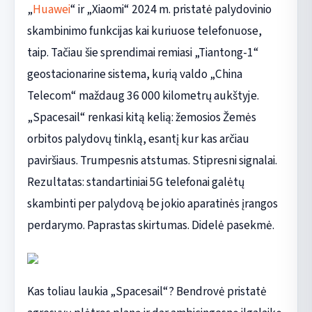
„
Huawei
“ ir „Xiaomi“ 2024 m. pristatė palydovinio
skambinimo funkcijas kai kuriuose telefonuose,
taip. Tačiau šie sprendimai remiasi „Tiantong-1“
geostacionarine sistema, kurią valdo „China
Telecom“ maždaug 36 000 kilometrų aukštyje.
„Spacesail“ renkasi kitą kelią: žemosios Žemės
orbitos palydovų tinklą, esantį kur kas arčiau
paviršiaus. Trumpesnis atstumas. Stipresni signalai.
Rezultatas: standartiniai 5G telefonai galėtų
skambinti per palydovą be jokio aparatinės įrangos
perdarymo. Paprastas skirtumas. Didelė pasekmė.
Kas toliau laukia „Spacesail“? Bendrovė pristatė