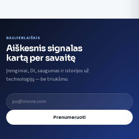
NAUJIENLAIŠKIS
Aiškesnis signalas
kartą per savaitę
Įrenginiai, DI, saugumas ir istorijos už
technologijų — be triukšmo.
El. pašto adresas
Prenumeruoti