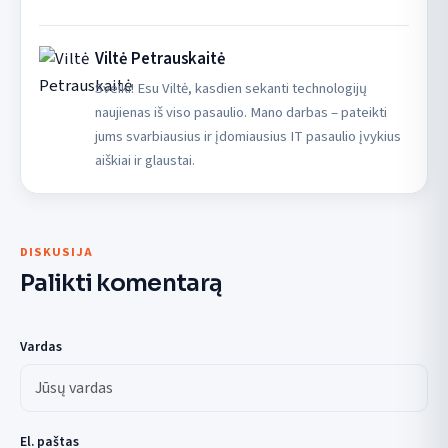
Viltė Petrauskaitė
Sveiki! Esu Viltė, kasdien sekanti technologijų
naujienas iš viso pasaulio. Mano darbas – pateikti
jums svarbiausius ir įdomiausius IT pasaulio įvykius
aiškiai ir glaustai.
DISKUSIJA
Palikti komentarą
Vardas
El. paštas