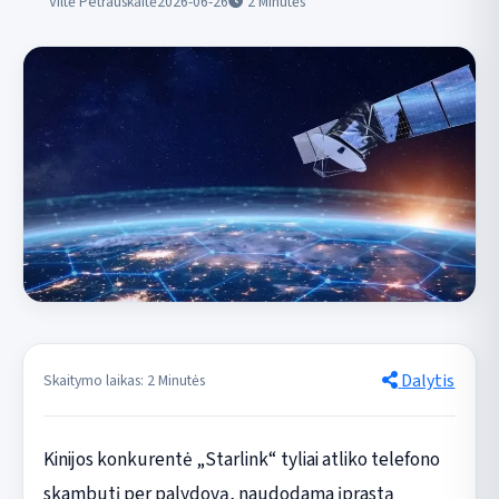
Viltė Petrauskaitė
2026-06-26
2
Minutės
Dalytis
Skaitymo laikas: 2 Minutės
Kinijos konkurentė „Starlink“ tyliai atliko telefono
skambutį per palydovą, naudodama įprastą