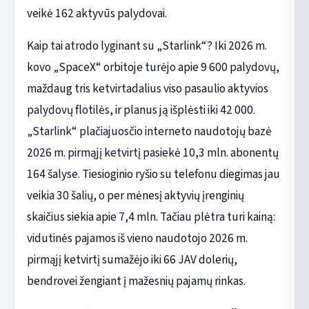
veikė 162 aktyvūs palydovai.
Kaip tai atrodo lyginant su „Starlink“? Iki 2026 m.
kovo „SpaceX“ orbitoje turėjo apie 9 600 palydovų,
maždaug tris ketvirtadalius viso pasaulio aktyvios
palydovų flotilės, ir planus ją išplėsti iki 42 000.
„Starlink“ plačiajuosčio interneto naudotojų bazė
2026 m. pirmąjį ketvirtį pasiekė 10,3 mln. abonentų
164 šalyse. Tiesioginio ryšio su telefonu diegimas jau
veikia 30 šalių, o per mėnesį aktyvių įrenginių
skaičius siekia apie 7,4 mln. Tačiau plėtra turi kainą:
vidutinės pajamos iš vieno naudotojo 2026 m.
pirmąjį ketvirtį sumažėjo iki 66 JAV dolerių,
bendrovei žengiant į mažesnių pajamų rinkas.