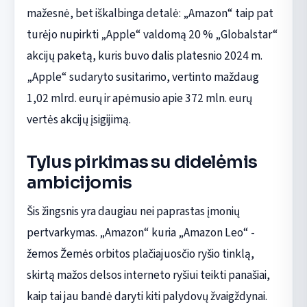
mažesnė, bet iškalbinga detalė: „Amazon“ taip pat
turėjo nupirkti „Apple“ valdomą 20 % „Globalstar“
akcijų paketą, kuris buvo dalis platesnio 2024 m.
„Apple“ sudaryto susitarimo, vertinto maždaug
1,02 mlrd. eurų ir apėmusio apie 372 mln. eurų
vertės akcijų įsigijimą.
Tylus pirkimas su didelėmis
ambicijomis
Šis žingsnis yra daugiau nei paprastas įmonių
pertvarkymas. „Amazon“ kuria „Amazon Leo“ -
žemos Žemės orbitos plačiajuosčio ryšio tinklą,
skirtą mažos delsos interneto ryšiui teikti panašiai,
kaip tai jau bandė daryti kiti palydovų žvaigždynai.