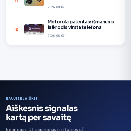
11
2026-08-07
Motorola patentas: išmanusis
laikrodis virsta telefonu
12
2026-08-07
NAUJIENLAIŠKIS
Aiškesnis signalas
kartą per savaitę
Įrenginiai, DI, saugumas ir istorijos už