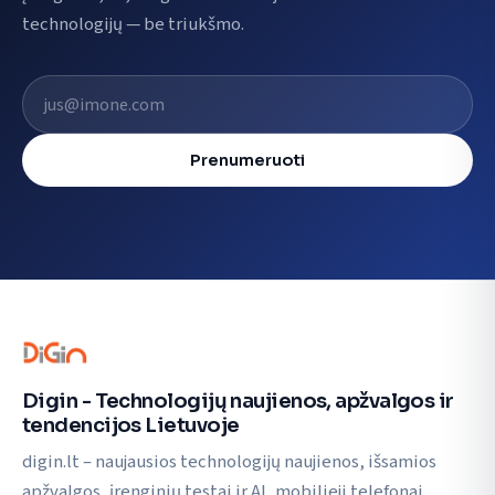
technologijų — be triukšmo.
El. pašto adresas
Prenumeruoti
Digin - Technologijų naujienos, apžvalgos ir
tendencijos Lietuvoje
digin.lt – naujausios technologijų naujienos, išsamios
apžvalgos, įrenginių testai ir AI, mobilieji telefonai,