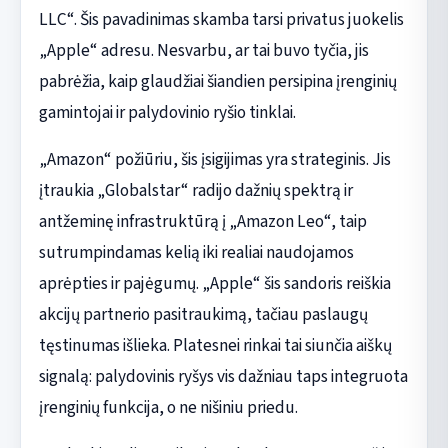
LLC“. Šis pavadinimas skamba tarsi privatus juokelis
„Apple“ adresu. Nesvarbu, ar tai buvo tyčia, jis
pabrėžia, kaip glaudžiai šiandien persipina įrenginių
gamintojai ir palydovinio ryšio tinklai.
„Amazon“ požiūriu, šis įsigijimas yra strateginis. Jis
įtraukia „Globalstar“ radijo dažnių spektrą ir
antžeminę infrastruktūrą į „Amazon Leo“, taip
sutrumpindamas kelią iki realiai naudojamos
aprėpties ir pajėgumų. „Apple“ šis sandoris reiškia
akcijų partnerio pasitraukimą, tačiau paslaugų
tęstinumas išlieka. Platesnei rinkai tai siunčia aiškų
signalą: palydovinis ryšys vis dažniau taps integruota
įrenginių funkcija, o ne nišiniu priedu.