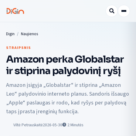
Digin
Naujienos
STRAIPSNIS
Amazon perka Globalstar
ir stiprina palydovinį ryšį
Amazon įsigyja „Globalstar“ ir stiprina „Amazon
Leo“ palydovinio interneto planus. Sandoris išsaugo
„Apple“ paslaugas ir rodo, kad ryšys per palydovą
taps įprasta įrenginių funkcija.
Viltė Petrauskaitė
2026-05-30
2
Minutės