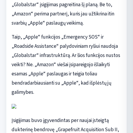
„Globalstar“ įsigijimas pagreitina šį planą. Be to,
„Amazon“ perima partnerį, kuris jau užtikrina itin
svarbių „Apple“ paslaugų veikimą.
Taip, „Apple“ funkcijos „Emergency SOS“ ir
„Roadside Assistance“ palydoviniam ryšiui naudoja
„Globalstar“ infrastruktūrą. Ar šios funkcijos nustos
veikti? Ne. „Amazon“ viešai įsipareigojo išlaikyti
esamas „Apple“ paslaugas ir teigia toliau
bendradarbiausianti su „Apple“, kad išplėstų jų
galimybes.
Įsigijimas buvo įgyvendintas per naujai įsteigtą
dukterinę bendrovę „Grapefruit Acquisition Sub II,