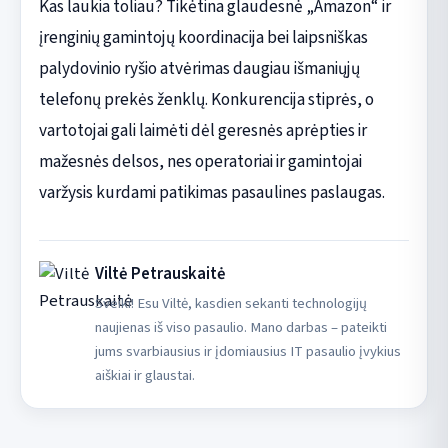
Kas laukia toliau? Tikėtina glaudesnė „Amazon“ ir
įrenginių gamintojų koordinacija bei laipsniškas
palydovinio ryšio atvėrimas daugiau išmaniųjų
telefonų prekės ženklų. Konkurencija stiprės, o
vartotojai gali laimėti dėl geresnės aprėpties ir
mažesnės delsos, nes operatoriai ir gamintojai
varžysis kurdami patikimas pasaulines paslaugas.
Viltė Petrauskaitė
Sveiki! Esu Viltė, kasdien sekanti technologijų
naujienas iš viso pasaulio. Mano darbas – pateikti
jums svarbiausius ir įdomiausius IT pasaulio įvykius
aiškiai ir glaustai.