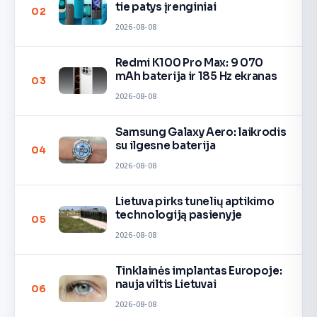
tie patys įrenginiai
02
2026-08-08
Redmi K100 Pro Max: 9 070
mAh baterija ir 185 Hz ekranas
03
2026-08-08
Samsung Galaxy Aero: laikrodis
su ilgesne baterija
04
2026-08-08
Lietuva pirks tunelių aptikimo
technologiją pasienyje
05
2026-08-08
Tinklainės implantas Europoje:
nauja viltis Lietuvai
06
2026-08-08