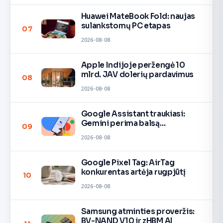
Huawei MateBook Fold: naujas
sulankstomų PC etapas
07
2026-08-08
Apple Indijoje peržengė 10
mlrd. JAV dolerių pardavimus
08
2026-08-08
Google Assistant traukiasi:
Gemini perima balsą
09
įrenginiuose
2026-08-08
Google Pixel Tag: AirTag
konkurentas artėja rugpjūtį
10
2026-08-08
Samsung atminties proveržis:
BV-NAND V10 ir zHBM AI