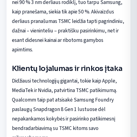
nei 90 % 3 nm derliaus rodiklį, tuo tarpu Samsung,
kaip pranešama, siekia tik apie 50 %. Akivaizdus
derliaus pranašumas TSMC leidžia tapti pagrindiniu,
dažnai – vieninteliu – praktišku pasirinkimu, net ir
esant didesnei kainai ar ribotoms gamybos
apimtims.
Klientų lojalumas ir rinkos įtaka
Didžiausi technologijų gigantai, tokie kaip Apple,
MediaTek ir Nvidia, patvirtina TSMC patikimumą.
Qualcomm taip pat atsisakė Samsung Foundry
paslaugų Snapdragon 8 Gen 1 lustuose dėl
nepakankamos kokybės ir pasirinko patikimesnį
bendradarbiavimą su TSMC kitoms savo