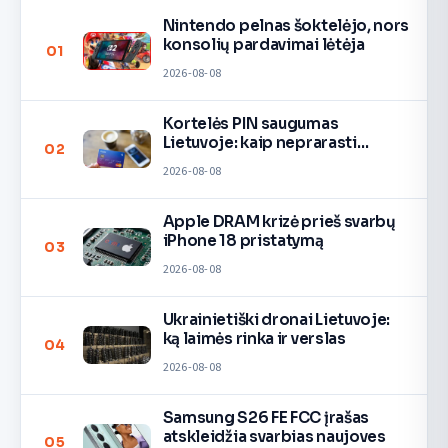
Nintendo pelnas šoktelėjo, nors
konsolių pardavimai lėtėja
01
2026-08-08
Kortelės PIN saugumas
Lietuvoje: kaip neprarasti
02
pinigų
2026-08-08
Apple DRAM krizė prieš svarbų
iPhone 18 pristatymą
03
2026-08-08
Ukrainietiški dronai Lietuvoje:
ką laimės rinka ir verslas
04
2026-08-08
Samsung S26 FE FCC įrašas
atskleidžia svarbias naujoves
05