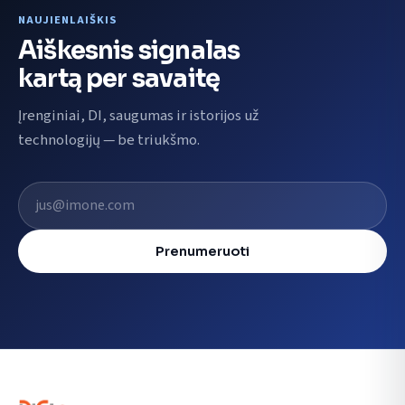
NAUJIENLAIŠKIS
Aiškesnis signalas
kartą per savaitę
Įrenginiai, DI, saugumas ir istorijos už
technologijų — be triukšmo.
El. pašto adresas
Prenumeruoti