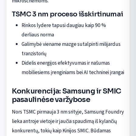
mikroschemoms.
TSMC 3 nm proceso išskirtinumai
Rinkos lydere tapusi daugiau kaip 90 %
derliaus norma
Galimybė viename mazge sutalpinti milijardus
tranzistorių
Didelis energijos efektyvumas ir našumas
mobiliesiems įrenginiams bei AI techninei įrangai
Konkurencija: Samsung ir SMIC
pasaulinėse varžybose
Nors TSMC pirmauja 3 nm srityje, Samsung Foundry
lieka antroje vietoje ir jaučia spaudimą iš kylančių
konkurentų, tokių kaip Kinijos SMIC. Būdamas