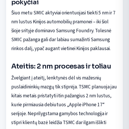
pokyčiai
Šiuo metu SMIC aktyviai orientuojasi tiekti 5 nm ir 7
nm lustus Kinijos automobilių pramonei – iki šiol
šioje srityje dominavo Samsung Foundry. Tolesnė
SMIC pažanga gali dar labiau sumažinti Samsung
rinkos dalį, ypač augant vietinei Kinijos paklausai.
Ateitis: 2 nm procesas ir toliau
Žvelgiant į ateitį, lenktynės dėl vis mažesnių
puslaidininkių mazgų tik stiprėja. TSMC planuoja jau
kitais metais pristatyti itin pažangius 2 nm lustus,
kurie pirmiausia debiutuos „Apple iPhone 17“
serijoje. Neprilygstama gamybos technologija ir
stipri klientų bazė leidžia TSMC dar ilgam išlikti