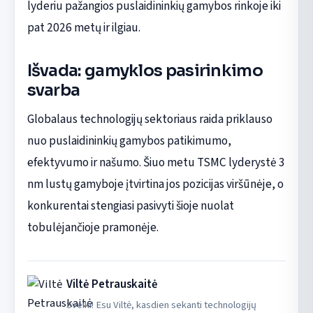
lyderiu pažangios puslaidininkių gamybos rinkoje iki
pat 2026 metų ir ilgiau.
Išvada: gamyklos pasirinkimo
svarba
Globalaus technologijų sektoriaus raida priklauso
nuo puslaidininkių gamybos patikimumo,
efektyvumo ir našumo. Šiuo metu TSMC lyderystė 3
nm lustų gamyboje įtvirtina jos pozicijas viršūnėje, o
konkurentai stengiasi pasivyti šioje nuolat
tobulėjančioje pramonėje.
Viltė Petrauskaitė
Sveiki! Esu Viltė, kasdien sekanti technologijų