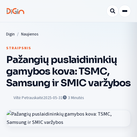
Digin
Naujienos
STRAIPSNIS
Pažangių puslaidininkių
gamybos kova: TSMC,
Samsung ir SMIC varžybos
Viltė Petrauskaitė
2025-05-31
3
Minutės