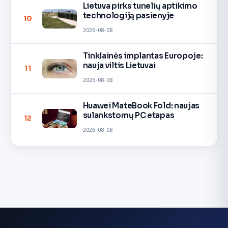
Lietuva pirks tunelių aptikimo
technologiją pasienyje
10
2026-08-08
Tinklainės implantas Europoje:
nauja viltis Lietuvai
11
2026-08-08
Huawei MateBook Fold: naujas
sulankstomų PC etapas
12
2026-08-08