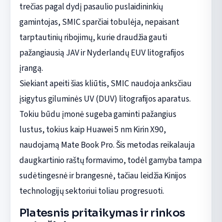
trečias pagal dydį pasaulio puslaidininkių
gamintojas, SMIC sparčiai tobulėja, nepaisant
tarptautinių ribojimų, kurie draudžia gauti
pažangiausią JAV ir Nyderlandų EUV litografijos
įrangą.
Siekiant apeiti šias kliūtis, SMIC naudoja anksčiau
įsigytus giluminės UV (DUV) litografijos aparatus.
Tokiu būdu įmonė sugeba gaminti pažangius
lustus, tokius kaip Huawei 5 nm Kirin X90,
naudojamą Mate Book Pro. Šis metodas reikalauja
daugkartinio raštų formavimo, todėl gamyba tampa
sudėtingesnė ir brangesnė, tačiau leidžia Kinijos
technologijų sektoriui toliau progresuoti.
Platesnis pritaikymas ir rinkos