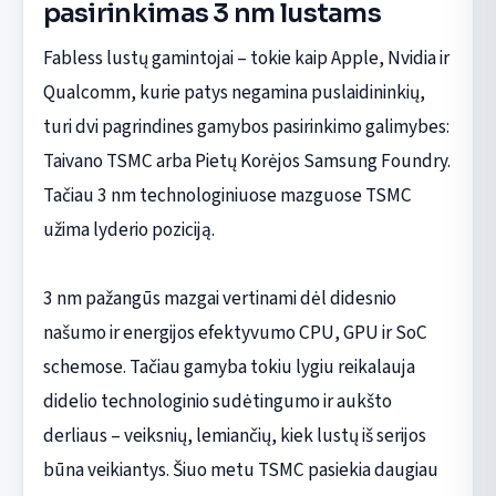
pasirinkimas 3 nm lustams
Fabless lustų gamintojai – tokie kaip Apple, Nvidia ir
Qualcomm, kurie patys negamina puslaidininkių,
turi dvi pagrindines gamybos pasirinkimo galimybes:
Taivano TSMC arba Pietų Korėjos Samsung Foundry.
Tačiau 3 nm technologiniuose mazguose TSMC
užima lyderio poziciją.
3 nm pažangūs mazgai vertinami dėl didesnio
našumo ir energijos efektyvumo CPU, GPU ir SoC
schemose. Tačiau gamyba tokiu lygiu reikalauja
didelio technologinio sudėtingumo ir aukšto
derliaus – veiksnių, lemiančių, kiek lustų iš serijos
būna veikiantys. Šiuo metu TSMC pasiekia daugiau