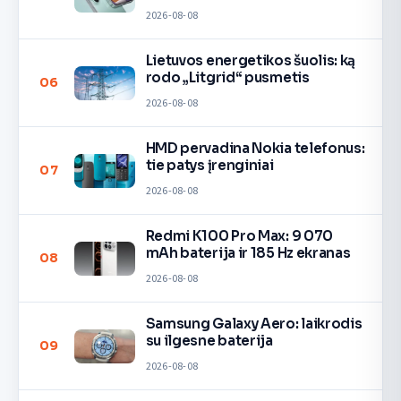
2026-08-08
Lietuvos energetikos šuolis: ką
rodo „Litgrid“ pusmetis
06
2026-08-08
HMD pervadina Nokia telefonus:
tie patys įrenginiai
07
2026-08-08
Redmi K100 Pro Max: 9 070
mAh baterija ir 185 Hz ekranas
08
2026-08-08
Samsung Galaxy Aero: laikrodis
su ilgesne baterija
09
2026-08-08