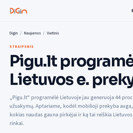
Digin
Naujienos
Vietinis
STRAIPSNIS
Pigu.lt programė
Lietuvos e. prek
„Pigu.lt“ programėlė Lietuvoje jau generuoja 44 proc
užsakymų. Aptariame, kodėl mobilioji prekyba auga,
kokias naudas gauna pirkėjai ir ką tai reiškia Lietuvos
rinkai.