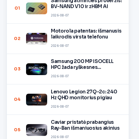
Samsung atminties proveržis:
BV-NAND V10 ir zHBM AI
01
2026-08-07
Motorola patentas: išmanusis
laikrodis virsta telefonu
02
2026-08-07
Samsung 200 MP ISOCELL
HPC žada ryškesnes
03
nuotraukas
2026-08-07
Lenovo Legion 27Q-2c: 240
Hz QHD monitorius pigiau
04
2026-08-07
Caviar pristatė prabangius
Ray-Ban išmaniuosius akinius
05
2026-08-07