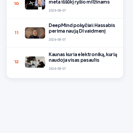
meta iššūkį ryšio milžinams
10
2026-08-07
DeepMind pokyčiai: Hassabis
perima naują DI vaidmenį
11
2026-08-07
Kaunas kuria elektroniką, kurią
naudoja visas pasaulis
12
2026-08-07