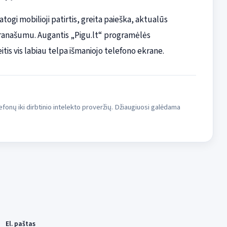
togi mobilioji patirtis, greita paieška, aktualūs
pranašumu. Augantis „Pigu.lt“ programėlės
tis vis labiau telpa išmaniojo telefono ekrane.
fonų iki dirbtinio intelekto proveržių. Džiaugiuosi galėdama
El. paštas