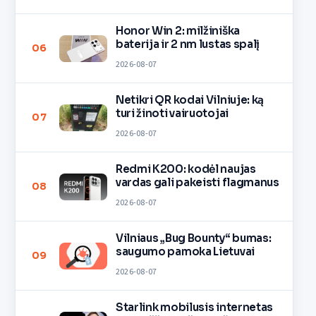
Honor Win 2: milžiniška
baterija ir 2 nm lustas spalį
06
2026-08-07
Netikri QR kodai Vilniuje: ką
turi žinoti vairuotojai
07
2026-08-07
Redmi K200: kodėl naujas
vardas gali pakeisti flagmanus
08
2026-08-07
Vilniaus „Bug Bounty“ bumas:
saugumo pamoka Lietuvai
09
2026-08-07
Starlink mobilusis internetas