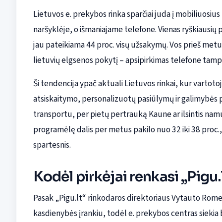
Lietuvos e. prekybos rinka sparčiai juda į mobiliuosius
naršyklėje, o išmaniajame telefone. Vienas ryškiausių 
jau pateikiama 44 proc. visų užsakymų. Vos prieš metus
lietuvių elgsenos pokytį – apsipirkimas telefone tamp
Ši tendencija ypač aktuali Lietuvos rinkai, kur vartotoj
atsiskaitymo, personalizuotų pasiūlymų ir galimybės pi
transportu, per pietų pertrauką Kaune ar ilsintis namu
programėlę dalis per metus pakilo nuo 32 iki 38 proc.
spartesnis.
Kodėl pirkėjai renkasi „Pigu
Pasak „Pigu.lt“ rinkodaros direktoriaus Vytauto Rome
kasdienybės įrankiu, todėl e. prekybos centras siekia b