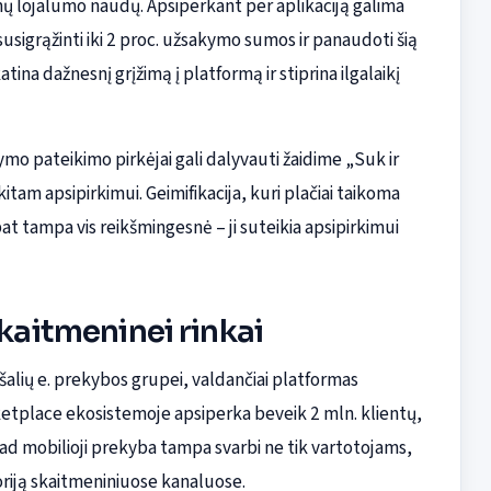
ų lojalumo naudų. Apsiperkant per aplikaciją galima
susigrąžinti iki 2 proc. užsakymo sumos ir panaudoti šią
ina dažnesnį grįžimą į platformą ir stiprina ilgalaikį
ymo pateikimo pirkėjai gali dalyvauti žaidime „Suk ir
kitam apsipirkimui. Geimifikacija, kuri plačiai taikoma
t tampa vis reikšmingesnė – ji suteikia apsipirkimui
skaitmeninei rinkai
 šalių e. prekybos grupei, valdančiai platformas
rketplace ekosistemoje apsiperka beveik 2 mln. klientų,
, kad mobilioji prekyba tampa svarbi ne tik vartotojams,
oriją skaitmeniniuose kanaluose.