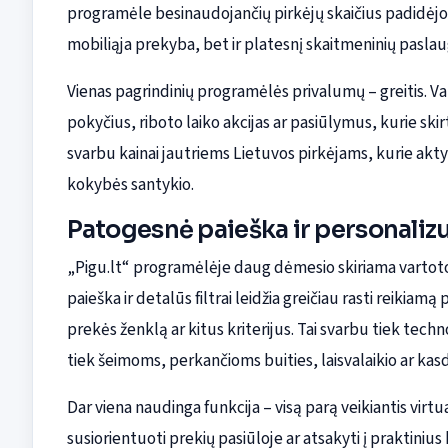
programėle besinaudojančių pirkėjų skaičius padidėjo 2
mobiliąja prekyba, bet ir platesnį skaitmeninių pasla
Vienas pagrindinių programėlės privalumų – greitis. Vart
pokyčius, riboto laiko akcijas ar pasiūlymus, kurie skir
svarbu kainai jautriems Lietuvos pirkėjams, kurie aktyv
kokybės santykio.
Patogesnė paieška ir personaliz
„Pigu.lt“ programėlėje daug dėmesio skiriama vartotojo
paieška ir detalūs filtrai leidžia greičiau rasti reikia
prekės ženklą ar kitus kriterijus. Tai svarbu tiek tech
tiek šeimoms, perkančioms buities, laisvalaikio ar kas
Dar viena naudinga funkcija – visą parą veikiantis virtu
susiorientuoti prekių pasiūloje ar atsakyti į praktiniu