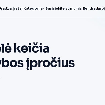
Pradžia
Įrašai
Kategorija
Susisiekite su mumis
Bendradarbi
lė keičia
ybos įpročius
.