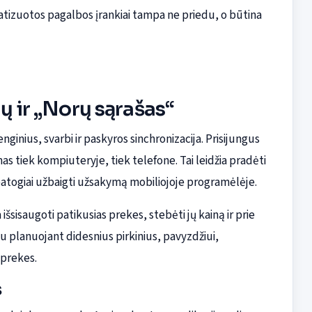
matizuotos pagalbos įrankiai tampa ne priedu, o būtina
ių ir „Norų sąrašas“
ginius, svarbi ir paskyros sinchronizacija. Prisijungus
as tiek kompiuteryje, tiek telefone. Tai leidžia pradėti
patogiai užbaigti užsakymą mobiliojoje programėlėje.
 išsisaugoti patikusias prekes, stebėti jų kainą ir prie
gu planuojant didesnius pirkinius, pavyzdžiui,
 prekes.
s