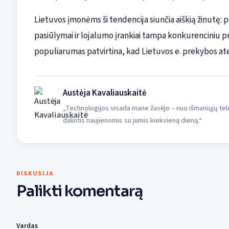
Lietuvos įmonėms ši tendencija siunčia aiškią žinutę: pa
pasiūlymai ir lojalumo įrankiai tampa konkurenciniu 
populiarumas patvirtina, kad Lietuvos e. prekybos atei
Austėja Kavaliauskaitė
„Technologijos visada mane žavėjo – nuo išmaniųjų tele
dalintis naujienomis su jumis kiekvieną dieną.“
DISKUSIJA
Palikti komentarą
Vardas