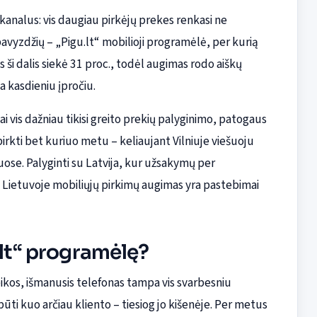
 kanalus: vis daugiau pirkėjų prekes renkasi ne
pavyzdžių – „Pigu.lt“ mobilioji programėlė, per kurią
 ši dalis siekė 31 proc., todėl augimas rodo aiškų
a kasdieniu įpročiu.
ai vis dažniau tikisi greito prekių palyginimo, patogaus
rkti bet kuriuo metu – keliaujant Vilniuje viešuoju
ose. Palyginti su Latvija, kur užsakymų per
, Lietuvoje mobiliųjų pirkimų augimas yra pastebimai
.lt“ programėlę?
ikos, išmanusis telefonas tampa vis svarbesniu
ūti kuo arčiau kliento – tiesiog jo kišenėje. Per metus