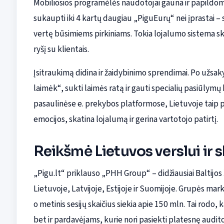
Mobiliosios programėlės naudotojai gauna ir papildom
sukaupti iki 4 kartų daugiau „PiguEurų“ nei įprastai – 
vertę būsimiems pirkiniams. Tokia lojalumo sistema skat
ryšį su klientais.
Įsitraukimą didina ir žaidybinimo sprendimai. Po užsak
laimėk“, sukti laimės ratą ir gauti specialių pasiūlymų 
pasaulinėse e. prekybos platformose, Lietuvoje taip pa
emocijos, skatina lojalumą ir gerina vartotojo patirtį.
Reikšmė Lietuvos verslui ir 
„Pigu.lt“ priklauso „PHH Group“ – didžiausiai Baltijos
Lietuvoje, Latvijoje, Estijoje ir Suomijoje. Grupės ma
o metinis sesijų skaičius siekia apie 150 mln. Tai rodo
bet ir pardavėjams, kurie nori pasiekti platesnę audit