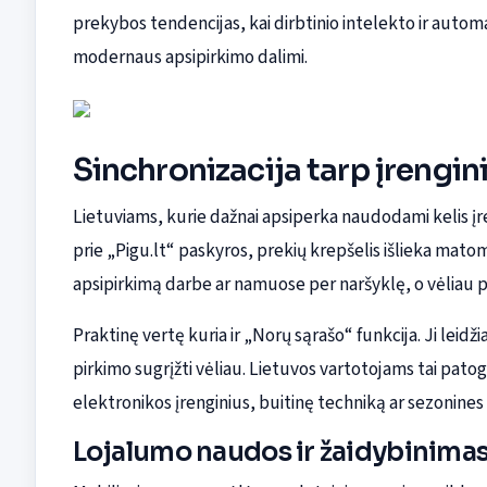
prekybos tendencijas, kai dirbtinio intelekto ir auto
modernaus apsipirkimo dalimi.
Sinchronizacija tarp įrengin
Lietuviams, kurie dažnai apsiperka naudodami kelis įren
prie „Pigu.lt“ paskyros, prekių krepšelis išlieka matom
apsipirkimą darbe ar namuose per naršyklę, o vėliau 
Praktinę vertę kuria ir „Norų sąrašo“ funkcija. Ji leidžia
pirkimo sugrįžti vėliau. Lietuvos vartotojams tai pato
elektronikos įrenginius, buitinę techniką ar sezonines
Lojalumo naudos ir žaidybinima