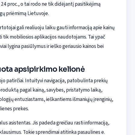
4 proc., o tai rodo ne tik didėjantį pasitikėjimą
ugų priėmimą Lietuvoje.
otojai gali realiuoju laiku gauti informaciją apie kainų
ti tik mobiliosios aplikacijos naudotojams. Tai ypač
iai lygina pasiūlymus ir ieško geriausio kainos bei
uota apsipirkimo kelionė
 patirčiai. Intuityvi navigacija, patobulinta prekių
mą produktą pagal kainą, savybes, pristatymo laiką,
nologijų entuziastams, ieškantiems išmaniųjų įrenginių,
dienes prekes.
alus asistentas. Jis padeda greičiau rasti informaciją,
s klausimus. Tokie sprendimai atitinka pasaulines e.