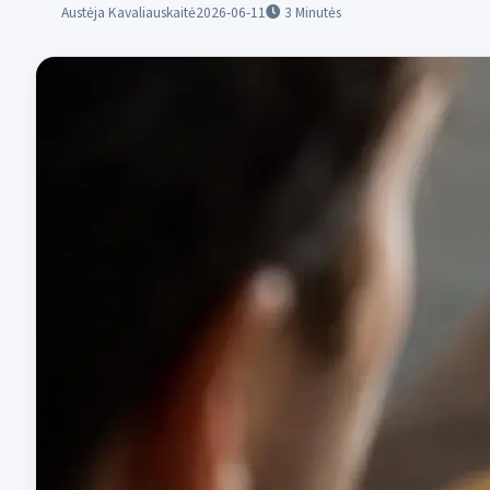
Austėja Kavaliauskaitė
2026-06-11
3
Minutės