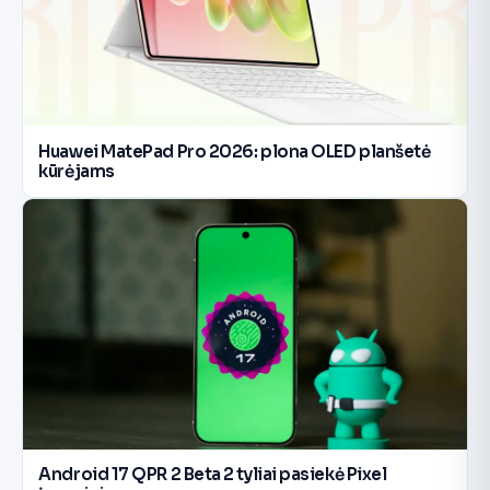
Huawei MatePad Pro 2026: plona OLED planšetė
kūrėjams
Android 17 QPR 2 Beta 2 tyliai pasiekė Pixel