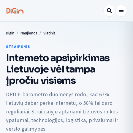
Digin
Naujienos
Vietinis
STRAIPSNIS
Interneto apsipirkimas
Lietuvoje vėl tampa
įpročiu visiems
DPD E-barometro duomenys rodo, kad 67%
lietuvių dabar perka internetu, o 56% tai daro
reguliariai. Straipsnyje aptariami Lietuvos rinkos
ypatumai, technologijos, logistika, privalumai ir
verslo galimybės.