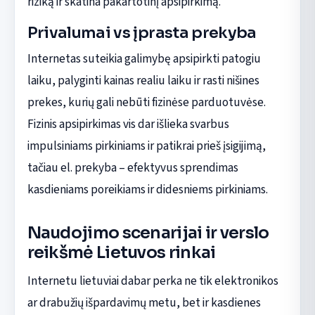
riziką ir skatina pakartotinį apsipirkimą.
Privalumai vs įprasta prekyba
Internetas suteikia galimybę apsipirkti patogiu
laiku, palyginti kainas realiu laiku ir rasti nišines
prekes, kurių gali nebūti fizinėse parduotuvėse.
Fizinis apsipirkimas vis dar išlieka svarbus
impulsiniams pirkiniams ir patikrai prieš įsigijimą,
tačiau el. prekyba – efektyvus sprendimas
kasdieniams poreikiams ir didesniems pirkiniams.
Naudojimo scenarijai ir verslo
reikšmė Lietuvos rinkai
Internetu lietuviai dabar perka ne tik elektronikos
ar drabužių išpardavimų metu, bet ir kasdienes