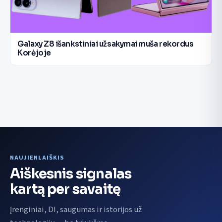
Galaxy Z8 išankstiniai užsakymai muša rekordus
Korėjoje
NAUJIENLAIŠKIS
Aiškesnis signalas
kartą per savaitę
Įrenginiai, DI, saugumas ir istorijos už