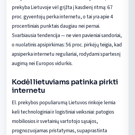
prekyba Lietuvoje vėl grįžta į kasdienį ritmą: 67
proc. gyventojų perka internetu, o tai yra apie 4
procentiniais punktais daugiau nei pernai.
Svarbiausia tendencija — ne vien pavieniai sandoriai,
o nuolatinis apsipirkimas: 56 proc. pirkėjų teigia, kad
apsiperka internetu reguliariai, rodydami spartesnį
augimą nei Europos vidurkis.
Kodėl lietuviams patinka pirkti
internetu
El. prekybos populiarumą Lietuvos rinkoje lemia
keli technologiniai ir logistiniai veiksniai: patogios
mobiliosios ir svetainių vartotojo sąsajos,
prognozuojamas pristatymas, supaprastinta