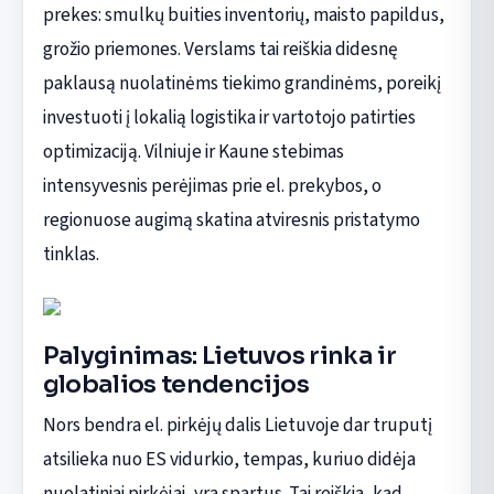
prekes: smulkų buities inventorių, maisto papildus,
grožio priemones. Verslams tai reiškia didesnę
paklausą nuolatinėms tiekimo grandinėms, poreikį
investuoti į lokalią logistika ir vartotojo patirties
optimizaciją. Vilniuje ir Kaune stebimas
intensyvesnis perėjimas prie el. prekybos, o
regionuose augimą skatina atviresnis pristatymo
tinklas.
Palyginimas: Lietuvos rinka ir
globalios tendencijos
Nors bendra el. pirkėjų dalis Lietuvoje dar truputį
atsilieka nuo ES vidurkio, tempas, kuriuo didėja
nuolatiniai pirkėjai, yra spartus. Tai reiškia, kad