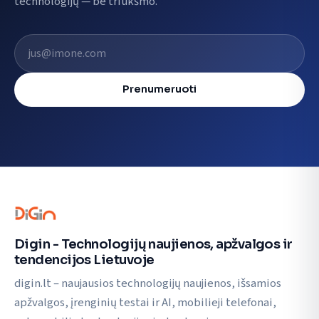
technologijų — be triukšmo.
El. pašto adresas
Prenumeruoti
Digin - Technologijų naujienos, apžvalgos ir
tendencijos Lietuvoje
digin.lt – naujausios technologijų naujienos, išsamios
apžvalgos, įrenginių testai ir AI, mobilieji telefonai,