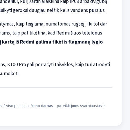
ndeniui, kurį šaltiniai aiškina kaip IP69 arba dvigubą
aikyti gerokai daugiau nei tik kelis vandens purslus.
tatymas, kaip teigiama, numatomas rugsėjį. Iki tol dar
mams, taip pat tikėtina, kad Redmi šiuos telefonus
į kartą iš Redmi galima tikėtis flagmanų lygio
ns, K100 Pro gali perrašyti taisykles, kaip turi atrodyti
 sumokėti.
s iš viso pasaulio. Mano darbas – pateikti jums svarbiausius ir