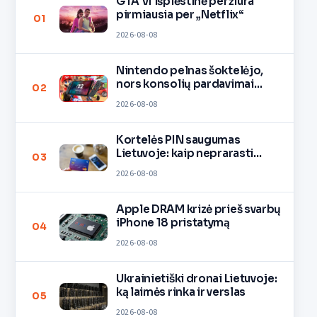
GTA VI išplėstinė peržiūra
pirmiausia per „Netflix“
01
2026-08-08
Nintendo pelnas šoktelėjo,
nors konsolių pardavimai
02
lėtėja
2026-08-08
Kortelės PIN saugumas
Lietuvoje: kaip neprarasti
03
pinigų
2026-08-08
Apple DRAM krizė prieš svarbų
iPhone 18 pristatymą
04
2026-08-08
Ukrainietiški dronai Lietuvoje:
ką laimės rinka ir verslas
05
2026-08-08