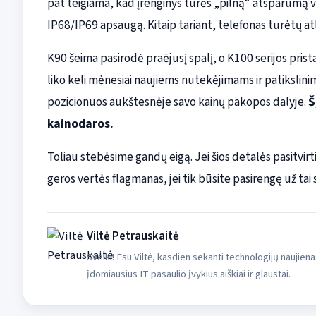
pat teigiama, kad įrenginys turės „pilną“ atsparumą va
IP68/IP69 apsaugą. Kitaip tariant, telefonas turėtų atl
K90 šeima pasirodė praėjusį spalį, o K100 serijos pris
liko keli mėnesiai naujiems nutekėjimams ir patikslini
pozicionuos aukštesnėje savo kainų pakopos dalyje.
Š
kainodaros.
Toliau stebėsime gandų eigą. Jei šios detalės pasitvirti
geros vertės flagmanas, jei tik būsite pasirengę už tai
Viltė Petrauskaitė
Sveiki! Esu Viltė, kasdien sekanti technologijų naujiena
įdomiausius IT pasaulio įvykius aiškiai ir glaustai.