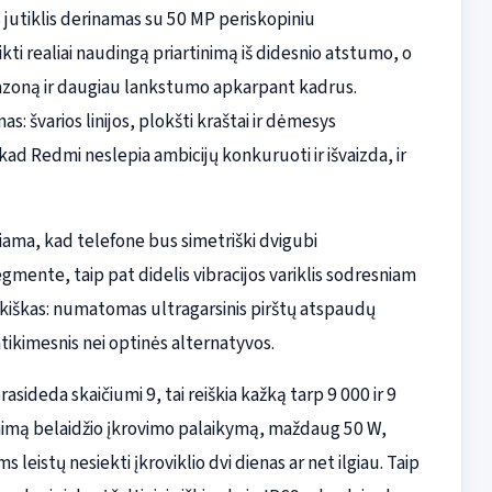
 jutiklis derinamas su 50 MP periskopiniu
ti realiai naudingą priartinimą iš didesnio atstumo, o
apazoną ir daugiau lankstumo apkarpant kadrus.
: švarios linijos, plokšti kraštai ir dėmesys
 kad Redmi neslepia ambicijų konkuruoti ir išvaizda, ir
giama, kad telefone bus simetriški dvigubi
egmente, taip pat didelis vibracijos variklis sodresniam
ikiškas: numatomas ultragarsinis pirštų atspaudų
atikimesnis nei optinės alternatyvos.
rasideda skaičiumi 9, tai reiškia kažką tarp 9 000 ir 9
inimą belaidžio įkrovimo palaikymą, maždaug 50 W,
leistų nesiekti įkroviklio dvi dienas ar net ilgiau. Taip