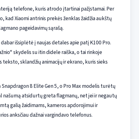
riją telefone, kuris atrodo įtartinai pažįstamai. Per
 kad Xiaomi antrinis prekės ženklas žaidžia aukštų
flagmano pageidavimų sąrašą.
dabar išsiplėtė į naujas detales apie patį K100 Pro.
io“ skydelis su itin didele raiška, o tai rinkoje
 teksto, sklandžių animacijų ir ekrano, kuris sieks
Snapdragon 8 Elite Gen 5, o Pro Max modelis turėtų
agal našumą atsidurtų greta flagmanų, net jei ir negautų
 rimtą galią žaidimams, kameros apdorojimui ir
ios anksčiau dažnai vargindavo telefonus.