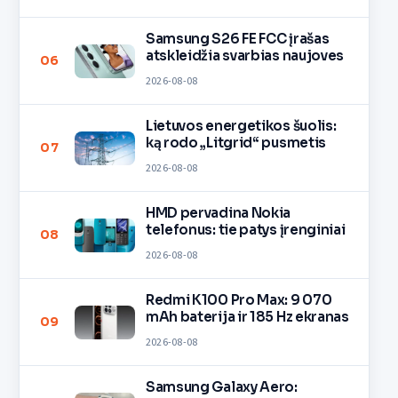
Samsung S26 FE FCC įrašas
atskleidžia svarbias naujoves
06
2026-08-08
Lietuvos energetikos šuolis:
ką rodo „Litgrid“ pusmetis
07
2026-08-08
HMD pervadina Nokia
telefonus: tie patys įrenginiai
08
2026-08-08
Redmi K100 Pro Max: 9 070
mAh baterija ir 185 Hz ekranas
09
2026-08-08
Samsung Galaxy Aero: