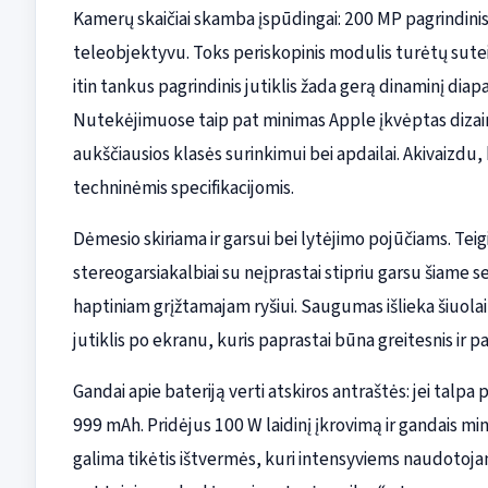
Kamerų skaičiai skamba įspūdingai: 200 MP pagrindinis
teleobjektyvu. Toks periskopinis modulis turėtų suteik
itin tankus pagrindinis jutiklis žada gerą dinaminį di
Nutekėjimuose taip pat minimas Apple įkvėptas dizainas
aukščiausios klasės surinkimui bei apdailai. Akivaizdu,
techninėmis specifikacijomis.
Dėmesio skiriama ir garsui bei lytėjimo pojūčiams. Tei
stereogarsiakalbiai su neįprastai stipriu garsu šiame s
haptiniam grįžtamajam ryšiui. Saugumas išlieka šiuola
jutiklis po ekranu, kuris paprastai būna greitesnis ir p
Gandai apie bateriją verti atskiros antraštės: jei talpa p
999 mAh. Pridėjus 100 W laidinį įkrovimą ir gandais m
galima tikėtis ištvermės, kuri intensyviems naudotojams 