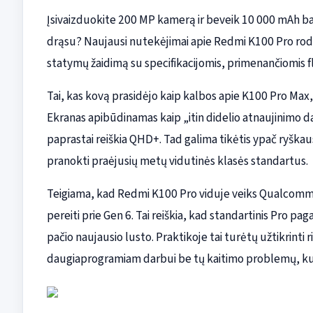
Įsivaizduokite 200 MP kamerą ir beveik 10 000 mAh bate
drąsu? Naujausi nutekėjimai apie Redmi K100 Pro rodo,
statymų žaidimą su specifikacijomis, primenančiomis 
Tai, kas kovą prasidėjo kaip kalbos apie K100 Pro Max, 
Ekranas apibūdinamas kaip „itin didelio atnaujinimo dažn
paprastai reiškia QHD+. Tad galima tikėtis ypač ryškaus
pranokti praėjusių metų vidutinės klasės standartus.
Teigiama, kad Redmi K100 Pro viduje veiks Qualcomm 
pereiti prie Gen 6. Tai reiškia, kad standartinis Pro p
pačio naujausio lusto. Praktikoje tai turėtų užtikrinti
daugiaprogramiam darbui be tų kaitimo problemų, kur