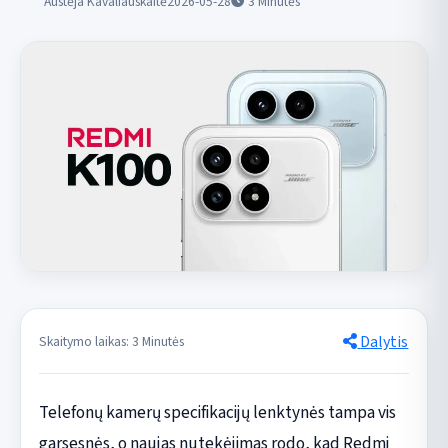
Austėja Kavaliauskaitė
2026-05-28
3
Minutės
Dalytis
Skaitymo laikas: 3 Minutės
Telefonų kamerų specifikacijų lenktynės tampa vis
garsesnės, o naujas nutekėjimas rodo, kad Redmi