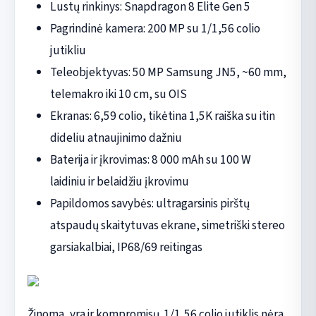
Lustų rinkinys: Snapdragon 8 Elite Gen 5
Pagrindinė kamera: 200 MP su 1/1,56 colio
jutikliu
Teleobjektyvas: 50 MP Samsung JN5, ~60 mm,
telemakro iki 10 cm, su OIS
Ekranas: 6,59 colio, tikėtina 1,5K raiška su itin
dideliu atnaujinimo dažniu
Baterija ir įkrovimas: 8 000 mAh su 100 W
laidiniu ir belaidžiu įkrovimu
Papildomos savybės: ultragarsinis pirštų
atspaudų skaitytuvas ekrane, simetriški stereo
garsiakalbiai, IP68/69 reitingas
Žinoma, yra ir kompromisų. 1/1,56 colio jutiklis nėra