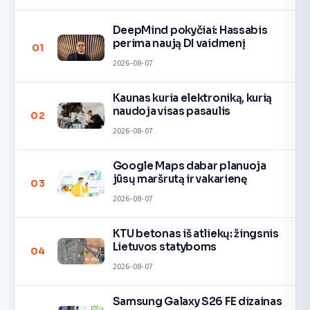
DeepMind pokyčiai: Hassabis
perima naują DI vaidmenį
01
2026-08-07
Kaunas kuria elektroniką, kurią
naudoja visas pasaulis
02
2026-08-07
Google Maps dabar planuoja
jūsų maršrutą ir vakarienę
03
2026-08-07
KTU betonas iš atliekų: žingsnis
Lietuvos statyboms
04
2026-08-07
Samsung Galaxy S26 FE dizainas