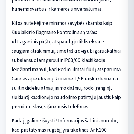
kuriems svarbus ir kameros universalumas.
Kitos nutekėjime minimos savybės skamba kaip
šiuolaikinio flagmano kontrolinis sąrašas:
ultragarsinis pirštų atspaudų jutiklis ekrane
saugiam atrakinimui, simetriški dvigubi garsiakalbiai
subalansuotam garsui ir IP68/69 klasifikacija,
leidžianti manyti, kad Redmi rimtai žiūri į atsparumą.
Gandas apie ekraną, kuriame 1,5K raiška derinama
su itin dideliu atnaujinimo dažniu, rodo įrenginį,
siekiantį kasdienėje naudojimo patirtyje jaustis kaip
premium klasės išmanusis telefonas.
Kada jį galime išvysti? Informacijos šaltinis nurodo,
kad pristatymas rugsėjį yra tikėtinas. Ar K100