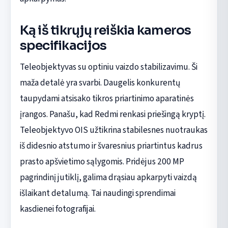
Ką iš tikrųjų reiškia kameros
specifikacijos
Teleobjektyvas su optiniu vaizdo stabilizavimu. Ši
maža detalė yra svarbi. Daugelis konkurentų
taupydami atsisako tikros priartinimo aparatinės
įrangos. Panašu, kad Redmi renkasi priešingą kryptį.
Teleobjektyvo OIS užtikrina stabilesnes nuotraukas
iš didesnio atstumo ir švaresnius priartintus kadrus
prasto apšvietimo sąlygomis. Pridėjus 200 MP
pagrindinį jutiklį, galima drąsiau apkarpyti vaizdą
išlaikant detalumą. Tai naudingi sprendimai
kasdienei fotografijai.