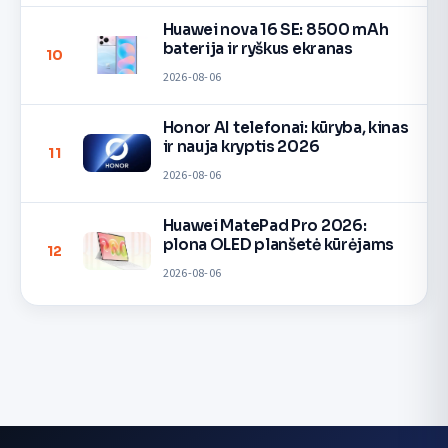
Huawei nova 16 SE: 8500 mAh
baterija ir ryškus ekranas
10
2026-08-06
Honor AI telefonai: kūryba, kinas
ir nauja kryptis 2026
11
2026-08-06
Huawei MatePad Pro 2026:
plona OLED planšetė kūrėjams
12
2026-08-06