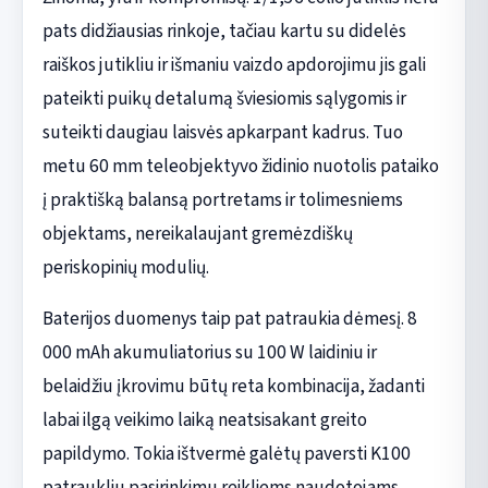
pats didžiausias rinkoje, tačiau kartu su didelės
raiškos jutikliu ir išmaniu vaizdo apdorojimu jis gali
pateikti puikų detalumą šviesiomis sąlygomis ir
suteikti daugiau laisvės apkarpant kadrus. Tuo
metu 60 mm teleobjektyvo židinio nuotolis pataiko
į praktišką balansą portretams ir tolimesniems
objektams, nereikalaujant gremėzdiškų
periskopinių modulių.
Baterijos duomenys taip pat patraukia dėmesį. 8
000 mAh akumuliatorius su 100 W laidiniu ir
belaidžiu įkrovimu būtų reta kombinacija, žadanti
labai ilgą veikimo laiką neatsisakant greito
papildymo. Tokia ištvermė galėtų paversti K100
patraukliu pasirinkimu reikliems naudotojams,