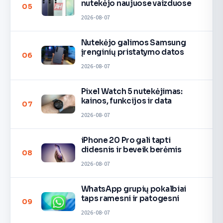
nutekėjo naujuose vaizduose
05
2026-08-07
Nutekėjo galimos Samsung
įrenginių pristatymo datos
06
2026-08-07
Pixel Watch 5 nutekėjimas:
kainos, funkcijos ir data
07
2026-08-07
iPhone 20 Pro gali tapti
didesnis ir beveik berėmis
08
2026-08-07
WhatsApp grupių pokalbiai
taps ramesni ir patogesni
09
2026-08-07