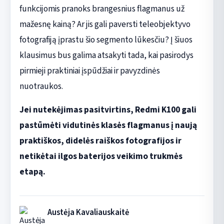
funkcijomis pranoks brangesnius flagmanus už
mažesnę kainą? Ar jis gali paversti teleobjektyvo
fotografiją įprastu šio segmento lūkesčiu? Į šiuos
klausimus bus galima atsakyti tada, kai pasirodys
pirmieji praktiniai įspūdžiai ir pavyzdinės
nuotraukos.
Jei nutekėjimas pasitvirtins, Redmi K100 gali
pastūmėti vidutinės klasės flagmanus į naują
praktiškos, didelės raiškos fotografijos ir
netikėtai ilgos baterijos veikimo trukmės
etapą.
Austėja Kavaliauskaitė