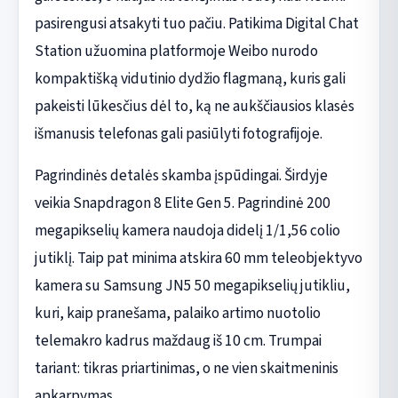
pasirengusi atsakyti tuo pačiu. Patikima Digital Chat
Station užuomina platformoje Weibo nurodo
kompaktišką vidutinio dydžio flagmaną, kuris gali
pakeisti lūkesčius dėl to, ką ne aukščiausios klasės
išmanusis telefonas gali pasiūlyti fotografijoje.
Pagrindinės detalės skamba įspūdingai. Širdyje
veikia Snapdragon 8 Elite Gen 5. Pagrindinė 200
megapikselių kamera naudoja didelį 1/1,56 colio
jutiklį. Taip pat minima atskira 60 mm teleobjektyvo
kamera su Samsung JN5 50 megapikselių jutikliu,
kuri, kaip pranešama, palaiko artimo nuotolio
telemakro kadrus maždaug iš 10 cm. Trumpai
tariant: tikras priartinimas, o ne vien skaitmeninis
apkarpymas.