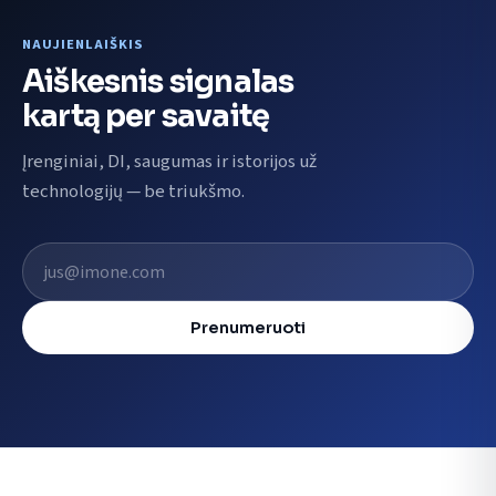
NAUJIENLAIŠKIS
Aiškesnis signalas
kartą per savaitę
Įrenginiai, DI, saugumas ir istorijos už
technologijų — be triukšmo.
El. pašto adresas
Prenumeruoti