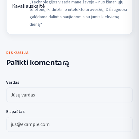
„Technologijos visada mane žavėjo – nuo išmaniųjų
telefonų iki dirbtinio intelekto proveržių. Džiaugiuosi
galėdama dalintis naujienomis su jumis kiekvieną
dieną.“
DISKUSIJA
Palikti komentarą
Vardas
El. paštas