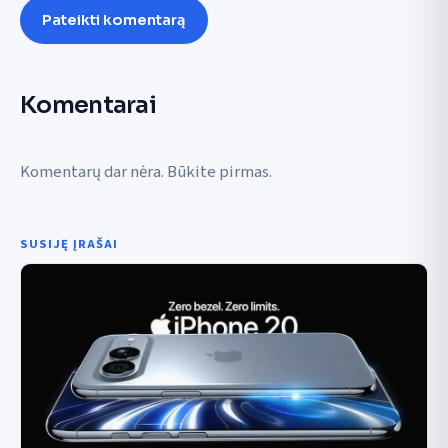
Pateikti komentarą
Komentarai
Komentarų dar nėra. Būkite pirmas.
SUSIJĘ ĮRAŠAI