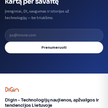
kartą per savaitę
Įrenginiai, DI, saugumas ir istorijos už
technologijų — be triukšmo.
El. pašto adresas
Prenumeruoti
Digin - Technologijų naujienos, apžvalgos ir
tendencijos Lietuvoje