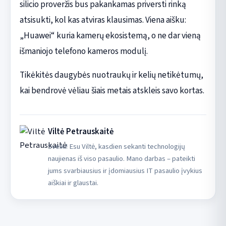
silicio proveržis bus pakankamas priversti rinką
atsisukti, kol kas atviras klausimas. Viena aišku:
„Huawei“ kuria kamerų ekosistemą, o ne dar vieną
išmaniojo telefono kameros modulį.
Tikėkitės daugybės nuotraukų ir kelių netikėtumų,
kai bendrovė vėliau šiais metais atskleis savo kortas.
Viltė Petrauskaitė
Sveiki! Esu Viltė, kasdien sekanti technologijų
naujienas iš viso pasaulio. Mano darbas – pateikti
jums svarbiausius ir įdomiausius IT pasaulio įvykius
aiškiai ir glaustai.