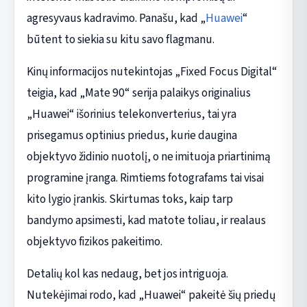
agresyvaus kadravimo. Panašu, kad „
Huawei
“
būtent to siekia su kitu savo flagmanu.
Kinų informacijos nutekintojas „Fixed Focus Digital“
teigia, kad „Mate 90“ serija palaikys originalius
„Huawei“ išorinius telekonverterius, tai yra
prisegamus optinius priedus, kurie daugina
objektyvo židinio nuotolį, o ne imituoja priartinimą
programine įranga. Rimtiems fotografams tai visai
kito lygio įrankis. Skirtumas toks, kaip tarp
bandymo apsimesti, kad matote toliau, ir realaus
objektyvo fizikos pakeitimo.
Detalių kol kas nedaug, bet jos intriguoja.
Nutekėjimai rodo, kad „Huawei“ pakeitė šių priedų