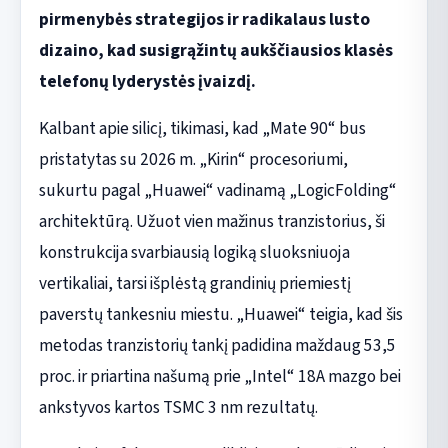
pirmenybės strategijos ir radikalaus lusto
dizaino, kad susigrąžintų aukščiausios klasės
telefonų lyderystės įvaizdį.
Kalbant apie silicį, tikimasi, kad „Mate 90“ bus
pristatytas su 2026 m. „Kirin“ procesoriumi,
sukurtu pagal „Huawei“ vadinamą „LogicFolding“
architektūrą. Užuot vien mažinus tranzistorius, ši
konstrukcija svarbiausią logiką sluoksniuoja
vertikaliai, tarsi išplėstą grandinių priemiestį
paverstų tankesniu miestu. „Huawei“ teigia, kad šis
metodas tranzistorių tankį padidina maždaug 53,5
proc. ir priartina našumą prie „Intel“ 18A mazgo bei
ankstyvos kartos TSMC 3 nm rezultatų.