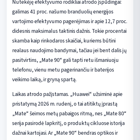
Nutekėję efektyvumo rodikliai atrodo įspūdingai:
galimas 41 proc. našumo branduolių energijos
vartojimo efektyvumo pagerėjimas ir apie 12,7 proc.
didesnis maksimalus taktinis dažnis. Tokie procentai
skamba kaip rinkodaros skaičiai, kuriems būtini
realaus naudojimo bandymai, tačiau jei bent dalis jų
pasitvirtins, „Mate 90“ gali tapti retu išmaniuoju
telefonu, vienu metu pagerinančiu ir baterijos
veikimo laiką, ir gryną spartą.
Laikas atrodo pažįstamas. „Huawei“ užsiminė apie
pristatymą 2026 m. rudenį, o tai atitiktų įprastą
„Mate“ šeimos metų pabaigos ritmą, nes „Mate 80“
serija pasirodė lapkritį, o produktų cikluose istorija
dažnai kartojasi. Ar „Mate 90“ bendras optikos ir