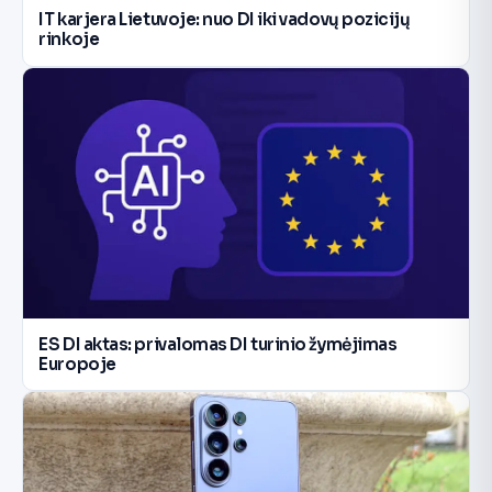
IT karjera Lietuvoje: nuo DI iki vadovų pozicijų
rinkoje
ES DI aktas: privalomas DI turinio žymėjimas
Europoje