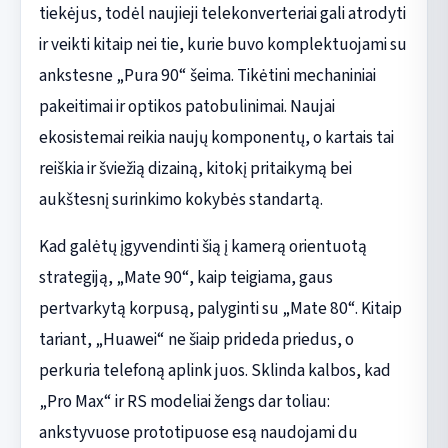
tiekėjus, todėl naujieji telekonverteriai gali atrodyti
ir veikti kitaip nei tie, kurie buvo komplektuojami su
ankstesne „Pura 90“ šeima. Tikėtini mechaniniai
pakeitimai ir optikos patobulinimai. Naujai
ekosistemai reikia naujų komponentų, o kartais tai
reiškia ir šviežią dizainą, kitokį pritaikymą bei
aukštesnį surinkimo kokybės standartą.
Kad galėtų įgyvendinti šią į kamerą orientuotą
strategiją, „Mate 90“, kaip teigiama, gaus
pertvarkytą korpusą, palyginti su „Mate 80“. Kitaip
tariant, „Huawei“ ne šiaip prideda priedus, o
perkuria telefoną aplink juos. Sklinda kalbos, kad
„Pro Max“ ir RS modeliai žengs dar toliau:
ankstyvuose prototipuose esą naudojami du