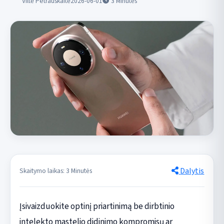
Viltė Petrauskaitė
2026-06-01
3
Minutės
Dalytis
Skaitymo laikas: 3 Minutės
Įsivaizduokite optinį priartinimą be dirbtinio
intelekto mastelio didinimo kompromisų ar