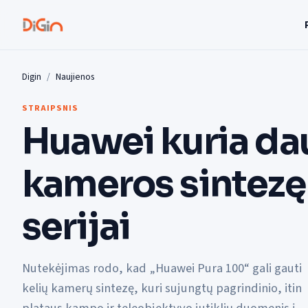
Digin
Naujienos
STRAIPSNIS
Huawei kuria da
kameros sintezę
serijai
Nutekėjimas rodo, kad „Huawei Pura 100“ gali gauti
kelių kamerų sintezę, kuri sujungtų pagrindinio, itin