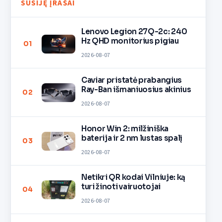
SUSIJĘ ĮRAŠAI
Lenovo Legion 27Q-2c: 240
Hz QHD monitorius pigiau
01
2026-08-07
Caviar pristatė prabangius
Ray-Ban išmaniuosius akinius
02
2026-08-07
Honor Win 2: milžiniška
baterija ir 2 nm lustas spalį
03
2026-08-07
Netikri QR kodai Vilniuje: ką
turi žinoti vairuotojai
04
2026-08-07