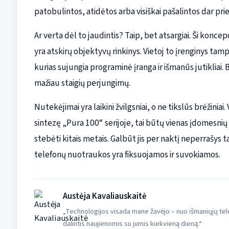
patobulintos, atidėtos arba visiškai pašalintos dar prie
Ar verta dėl to jaudintis? Taip, bet atsargiai. Ši konc
yra atskirų objektyvų rinkinys. Vietoj to įrenginys tam
kurias sujungia programinė įranga ir išmanūs jutikliai. 
mažiau staigių perjungimų.
Nutekėjimai yra laikini žvilgsniai, o ne tikslūs brėžiniai
sintezę „Pura 100“ serijoje, tai būtų vienas įdomesni
stebėti kitais metais. Galbūt jis per naktį neperrašys tai
telefonų nuotraukos yra fiksuojamos ir suvokiamos.
Austėja Kavaliauskaitė
„Technologijos visada mane žavėjo – nuo išmaniųjų tele
dalintis naujienomis su jumis kiekvieną dieną.“