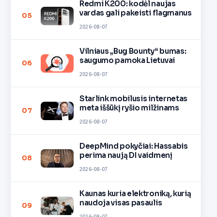
Redmi K200: kodėl naujas
vardas gali pakeisti flagmanus
05
2026-08-07
Vilniaus „Bug Bounty“ bumas:
saugumo pamoka Lietuvai
06
2026-08-07
Starlink mobilusis internetas
meta iššūkį ryšio milžinams
07
2026-08-07
DeepMind pokyčiai: Hassabis
perima naują DI vaidmenį
08
2026-08-07
Kaunas kuria elektroniką, kurią
naudoja visas pasaulis
09
2026-08-07