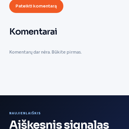
Pateikti komentarą
Komentarai
Komentarų dar nėra. Būkite pirmas.
NAUJIENLAIŠKIS
Aiškesnis signalas