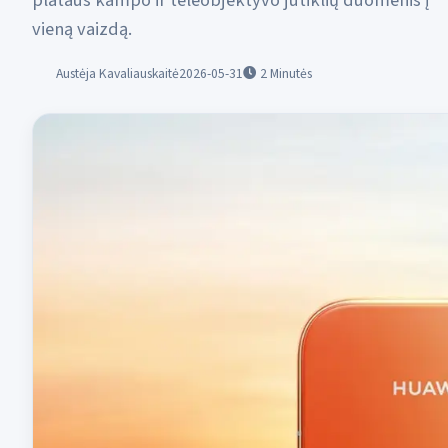
plataus kampo ir teleobjektyvo jutiklių duomenis į
vieną vaizdą.
Austėja Kavaliauskaitė
2026-05-31
2
Minutės