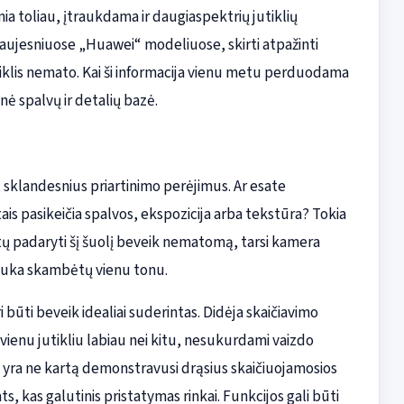
a toliau, įtraukdama ir daugiaspektrių jutiklių
naujesniuose „Huawei“ modeliuose, skirti atpažinti
tiklis nemato. Kai ši informacija vienu metu perduodama
ė spalvų ir detalių bazė.
a, sklandesnius priartinimo perėjimus. Ar esate
ais pasikeičia spalvos, ekspozicija arba tekstūra? Tokia
ėtų padaryti šį šuolį beveik nematomą, tarsi kamera
trauka skambėtų vienu tonu.
i būti beveik idealiai suderintas. Didėja skaičiavimo
i vienu jutikliu labiau nei kitu, nesukurdami vaizdo
yra ne kartą demonstravusi drąsius skaičiuojamosios
s, kas galutinis pristatymas rinkai. Funkcijos gali būti