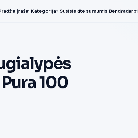
Pradžia
Įrašai
Kategorija
Susisiekite su mumis
Bendradarbi
ugialypės
 Pura 100