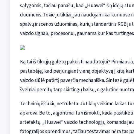
sąlygomis, tačiau panašu, kad „Huawei“ šią idėją stumi
duomenis. Tokie jutikliai, jau naudojami kai kuriuose 
spalvų ir scenos užuominas, kurių standartinis RGB ju
vaizdo signalų procesoriui, gaunama kur kas turtingesn
Ką tai iš tikrųjų galėtų pakeisti naudotojui? Pirmiausi
pastebėję, kad perjungiant vieną objektyvą į kitą kart
vaizdo siūlė patirtį paverčia mechaniška. Sintezė gal
švelniai pereitų tarp skirtingų balsų, o galutinė nuo
Techninių iššūkių netrūksta. Jutiklių veikimo laikas tur
apkrova. Be to, algoritmai turi išmokti, kada pasitikėt
artefaktų. „Huawei“ vaizdo technologijų komanda jau 
fotografijos sprendimus, tačiau testavimas nėra tas pat