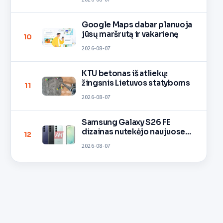
Google Maps dabar planuoja
jūsų maršrutą ir vakarienę
10
2026-08-07
KTU betonas iš atliekų:
žingsnis Lietuvos statyboms
11
2026-08-07
Samsung Galaxy S26 FE
dizainas nutekėjo naujuose
12
vaizduose
2026-08-07