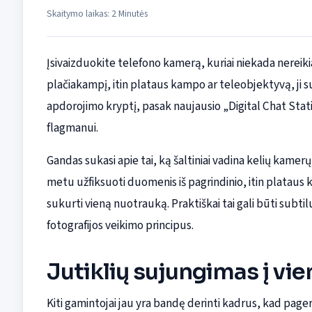
Skaitymo laikas: 2 Minutės
Įsivaizduokite telefono kamerą, kuriai niekada nereik
plačiakampį, itin plataus kampo ar teleobjektyvą, ji s
apdorojimo kryptį, pasak naujausio „Digital Chat Stat
flagmanui.
Gandas sukasi apie tai, ką šaltiniai vadina kelių kamerų
metu užfiksuoti duomenis iš pagrindinio, itin plataus k
sukurti vieną nuotrauką. Praktiškai tai gali būti subtil
fotografijos veikimo principus.
Jutiklių sujungimas į vie
Kiti gamintojai jau yra bandę derinti kadrus, kad page