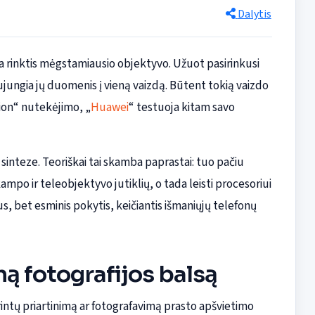
Dalytis
ia rinktis mėgstamiausio objektyvo. Užuot pasirinkusi
ujungia jų duomenis į vieną vaizdą. Būtent tokią vaizdo
ion“ nutekėjimo, „
Huawei
“ testuoja kitam savo
 sinteze. Teoriškai tai skamba paprastai: tuo pačiu
ampo ir teleobjektyvo jutiklių, o tada leisti procesoriui
us, bet esminis pokytis, keičiantis išmaniųjų telefonų
ną fotografijos balsą
rintų priartinimą ar fotografavimą prasto apšvietimo