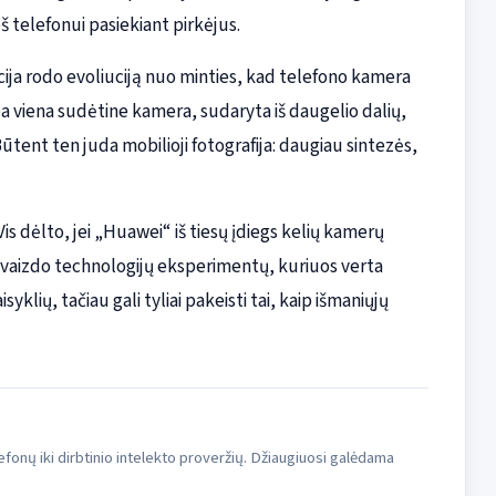
š telefonui pasiekiant pirkėjus.
epcija rodo evoliuciją nuo minties, kad telefono kamera
pa viena sudėtine kamera, sudaryta iš daugelio dalių,
Būtent ten juda mobilioji fotografija: daugiau sintezės,
. Vis dėlto, jei „Huawei“ iš tiesų įdiegs kelių kamerų
ų vaizdo technologijų eksperimentų, kuriuos verta
syklių, tačiau gali tyliai pakeisti tai, kaip išmaniųjų
fonų iki dirbtinio intelekto proveržių. Džiaugiuosi galėdama