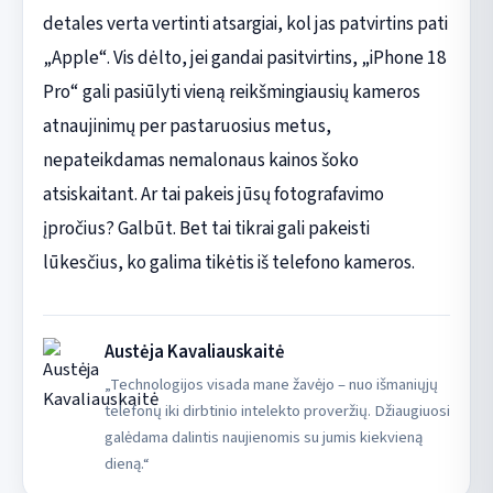
detales verta vertinti atsargiai, kol jas patvirtins pati
„Apple“. Vis dėlto, jei gandai pasitvirtins, „iPhone 18
Pro“ gali pasiūlyti vieną reikšmingiausių kameros
atnaujinimų per pastaruosius metus,
nepateikdamas nemalonaus kainos šoko
atsiskaitant. Ar tai pakeis jūsų fotografavimo
įpročius? Galbūt. Bet tai tikrai gali pakeisti
lūkesčius, ko galima tikėtis iš telefono kameros.
Austėja Kavaliauskaitė
„Technologijos visada mane žavėjo – nuo išmaniųjų
telefonų iki dirbtinio intelekto proveržių. Džiaugiuosi
galėdama dalintis naujienomis su jumis kiekvieną
dieną.“