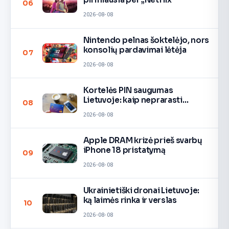
06
2026-08-08
Nintendo pelnas šoktelėjo, nors
konsolių pardavimai lėtėja
07
2026-08-08
Kortelės PIN saugumas
Lietuvoje: kaip neprarasti
08
pinigų
2026-08-08
Apple DRAM krizė prieš svarbų
iPhone 18 pristatymą
09
2026-08-08
Ukrainietiški dronai Lietuvoje:
ką laimės rinka ir verslas
10
2026-08-08