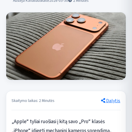
Austėja Kavaliauskaitė
2026-05-30
2
Minutės
Dalytis
Skaitymo laikas: 2 Minutės
„Apple“ tyliai ruošiasi į kitą savo „Pro“ klasės
„iPhone“ įdiegti mechaninį kameros sprendimą,