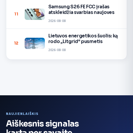
Samsung S26 FE FCC įrašas
atskleidžia svarbias naujoves
11
2026-08-08
Lietuvos energetikos šuolis: ką
rodo „Litgrid“ pusmetis
12
2026-08-08
NAUJIENLAIŠKIS
Aiškesnis signalas
kartą per savaitę