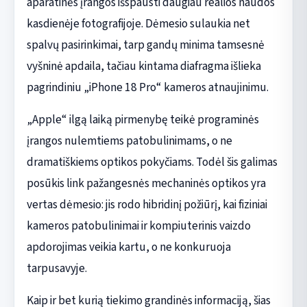
aparatinės įrangos išspausti daugiau realios naudos
kasdienėje fotografijoje. Dėmesio sulaukia net
spalvų pasirinkimai, tarp gandų minima tamsesnė
vyšninė apdaila, tačiau kintama diafragma išlieka
pagrindiniu „iPhone 18 Pro“ kameros atnaujinimu.
„Apple“ ilgą laiką pirmenybę teikė programinės
įrangos nulemtiems patobulinimams, o ne
dramatiškiems optikos pokyčiams. Todėl šis galimas
posūkis link pažangesnės mechaninės optikos yra
vertas dėmesio: jis rodo hibridinį požiūrį, kai fiziniai
kameros patobulinimai ir kompiuterinis vaizdo
apdorojimas veikia kartu, o ne konkuruoja
tarpusavyje.
Kaip ir bet kurią tiekimo grandinės informaciją, šias