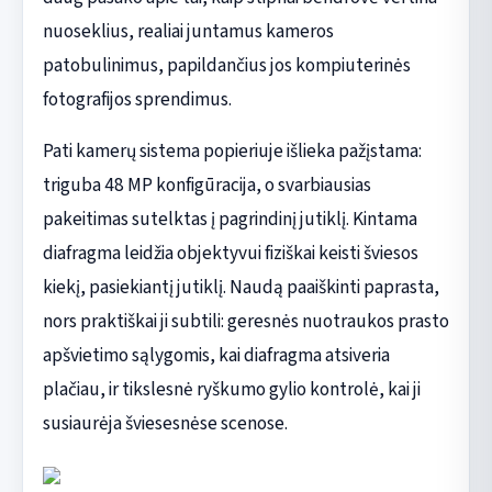
nuoseklius, realiai juntamus kameros
patobulinimus, papildančius jos kompiuterinės
fotografijos sprendimus.
Pati kamerų sistema popieriuje išlieka pažįstama:
triguba 48 MP konfigūracija, o svarbiausias
pakeitimas sutelktas į pagrindinį jutiklį. Kintama
diafragma leidžia objektyvui fiziškai keisti šviesos
kiekį, pasiekiantį jutiklį. Naudą paaiškinti paprasta,
nors praktiškai ji subtili: geresnės nuotraukos prasto
apšvietimo sąlygomis, kai diafragma atsiveria
plačiau, ir tikslesnė ryškumo gylio kontrolė, kai ji
susiaurėja šviesesnėse scenose.