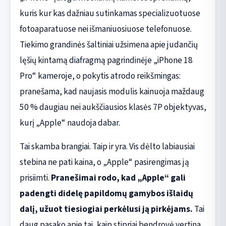
kuris kur kas dažniau sutinkamas specializuotuose
fotoaparatuose nei išmaniuosiuose telefonuose.
Tiekimo grandinės šaltiniai užsimena apie judančių
lęšių kintamą diafragmą pagrindinėje „iPhone 18
Pro“ kameroje, o pokytis atrodo reikšmingas:
pranešama, kad naujasis modulis kainuoja maždaug
50 % daugiau nei aukščiausios klasės 7P objektyvas,
kurį „Apple“ naudoja dabar.
Tai skamba brangiai. Taip ir yra. Vis dėlto labiausiai
stebina ne pati kaina, o „Apple“ pasirengimas ją
prisiimti.
Pranešimai rodo, kad „Apple“ gali
padengti didelę papildomų gamybos išlaidų
dalį, užuot tiesiogiai perkėlusi ją pirkėjams.
Tai
daug pasako apie tai, kaip stipriai bendrovė vertina