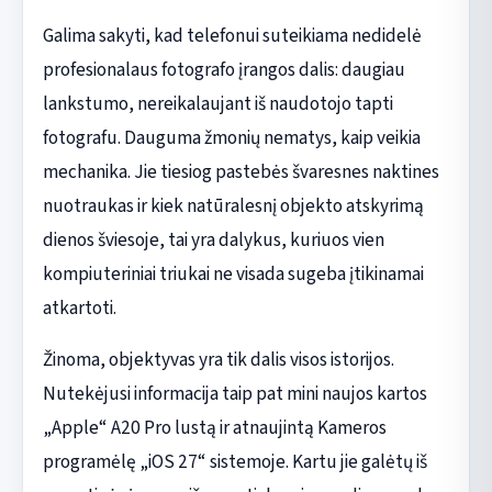
Galima sakyti, kad telefonui suteikiama nedidelė
profesionalaus fotografo įrangos dalis: daugiau
lankstumo, nereikalaujant iš naudotojo tapti
fotografu. Dauguma žmonių nematys, kaip veikia
mechanika. Jie tiesiog pastebės švaresnes naktines
nuotraukas ir kiek natūralesnį objekto atskyrimą
dienos šviesoje, tai yra dalykus, kuriuos vien
kompiuteriniai triukai ne visada sugeba įtikinamai
atkartoti.
Žinoma, objektyvas yra tik dalis visos istorijos.
Nutekėjusi informacija taip pat mini naujos kartos
„Apple“ A20 Pro lustą ir atnaujintą Kameros
programėlę „iOS 27“ sistemoje. Kartu jie galėtų iš