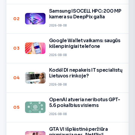
Samsung ISOCELL HPC: 200 MP
kamera su DeepPix galia
02
2026-08-08
Google Wallet vaikams: saugūs
kišenpinigiai telefone
03
2026-08-08
Kodėl DI nepakeis IT specialistų
Lietuvos rinkoje?
04
2026-08-08
OpenAI atveria neribotus GPT-
5.6 pokalbius visiems
05
2026-08-08
GTA VI išplėstinė peržiūra
pirmiausia per „Netflix“