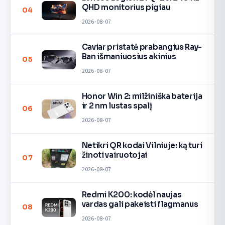
QHD monitorius pigiau
04
2026-08-07
Caviar pristatė prabangius Ray-
Ban išmaniuosius akinius
05
2026-08-07
Honor Win 2: milžiniška baterija
ir 2 nm lustas spalį
06
2026-08-07
Netikri QR kodai Vilniuje: ką turi
žinoti vairuotojai
07
2026-08-07
Redmi K200: kodėl naujas
vardas gali pakeisti flagmanus
08
2026-08-07