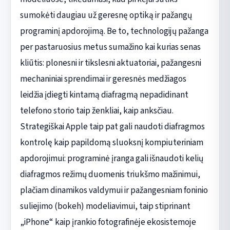
sumokėti daugiau už geresnę optiką ir pažangų
programinį apdorojimą. Be to, technologijų pažanga
per pastaruosius metus sumažino kai kurias senas
kliūtis: plonesni ir tikslesni aktuatoriai, pažangesni
mechaniniai sprendimai ir geresnės medžiagos
leidžia įdiegti kintamą diafragmą nepadidinant
telefono storio taip ženkliai, kaip anksčiau.
Strategiškai Apple taip pat gali naudoti diafragmos
kontrolę kaip papildomą sluoksnį kompiuteriniam
apdorojimui: programinė įranga gali išnaudoti kelių
diafragmos režimų duomenis triukšmo mažinimui,
plačiam dinamikos valdymui ir pažangesniam foninio
suliejimo (bokeh) modeliavimui, taip stiprinant
„iPhone“ kaip įrankio fotografinėje ekosistemoje