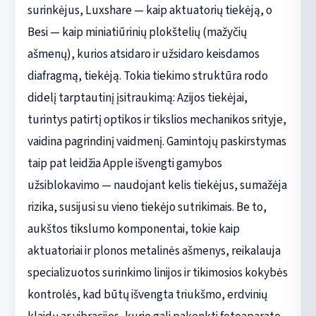
surinkėjus, Luxshare — kaip aktuatorių tiekėją, o
Besi — kaip miniatiūrinių plokštelių (mažyčių
ašmenų), kurios atsidaro ir užsidaro keisdamos
diafragmą, tiekėją. Tokia tiekimo struktūra rodo
didelį tarptautinį įsitraukimą: Azijos tiekėjai,
turintys patirtį optikos ir tikslios mechanikos srityje,
vaidina pagrindinį vaidmenį. Gamintojų paskirstymas
taip pat leidžia Apple išvengti gamybos
užsiblokavimo — naudojant kelis tiekėjus, sumažėja
rizika, susijusi su vieno tiekėjo sutrikimais. Be to,
aukštos tikslumo komponentai, tokie kaip
aktuatoriai ir plonos metalinės ašmenys, reikalauja
specializuotos surinkimo linijos ir tikimosios kokybės
kontrolės, kad būtų išvengta triukšmo, erdvinių