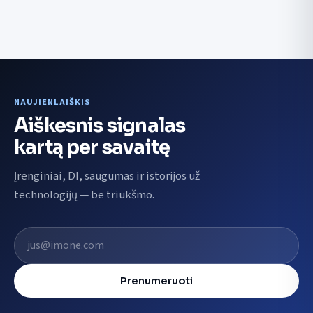
NAUJIENLAIŠKIS
Aiškesnis signalas
kartą per savaitę
Įrenginiai, DI, saugumas ir istorijos už
technologijų — be triukšmo.
El. pašto adresas
Prenumeruoti