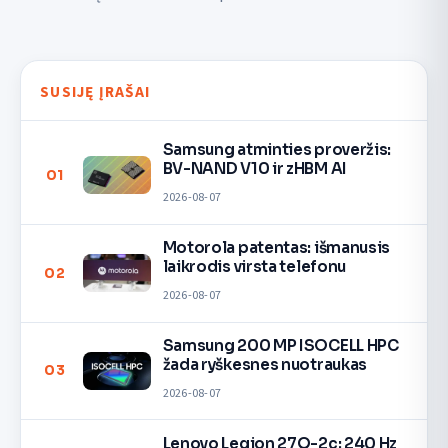
SUSIJĘ ĮRAŠAI
Samsung atminties proveržis:
BV-NAND V10 ir zHBM AI
01
2026-08-07
Motorola patentas: išmanusis
laikrodis virsta telefonu
02
2026-08-07
Samsung 200 MP ISOCELL HPC
žada ryškesnes nuotraukas
03
2026-08-07
Lenovo Legion 27Q-2c: 240 Hz