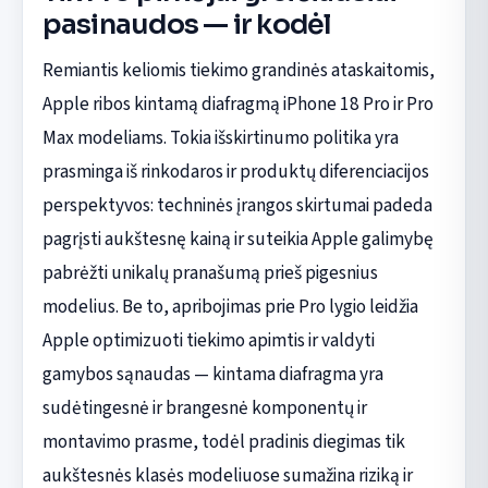
pasinaudos — ir kodėl
Remiantis keliomis tiekimo grandinės ataskaitomis,
Apple ribos kintamą diafragmą iPhone 18 Pro ir Pro
Max modeliams. Tokia išskirtinumo politika yra
prasminga iš rinkodaros ir produktų diferenciacijos
perspektyvos: techninės įrangos skirtumai padeda
pagrįsti aukštesnę kainą ir suteikia Apple galimybę
pabrėžti unikalų pranašumą prieš pigesnius
modelius. Be to, apribojimas prie Pro lygio leidžia
Apple optimizuoti tiekimo apimtis ir valdyti
gamybos sąnaudas — kintama diafragma yra
sudėtingesnė ir brangesnė komponentų ir
montavimo prasme, todėl pradinis diegimas tik
aukštesnės klasės modeliuose sumažina riziką ir