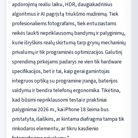
apdorojimą realiu laiku, HDR, daugiakadrinius
algoritmus ir AI pagrįstą triukšmo mažinimą. Tiek
profesionaliems fotografams, tiek entuziastams
reikės laukti nepriklausomų bandymų ir palyginimų,
kurie išryškins realų skirtumą tarp grynų mechaninių
privalumų ir tik programinės optimizacijos. Galutinį
sprendimą pirkėjams padarys ne vien tik hardware
specifikacijos, bet ir tai, kaip gerai gamintojas
integruos optiką su programine įranga, baterijos
valdymu ir bendra telefonų ergonomika. Tikėtina,
kad būsimi nepriklausomi testai ir praktiniai
palyginimai 2026 m., kai iPhone 18 šeima bus
pristatyta, išaiškins, ar kintama diafragma tampa tik
rinkodaros elementu, ar tikru kasdienio