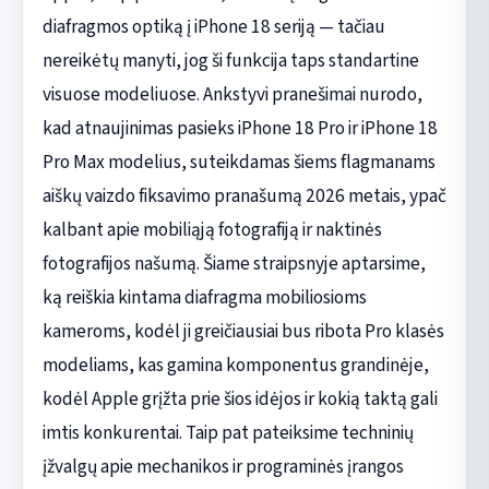
diafragmos optiką į iPhone 18 seriją — tačiau
nereikėtų manyti, jog ši funkcija taps standartine
visuose modeliuose. Ankstyvi pranešimai nurodo,
kad atnaujinimas pasieks iPhone 18 Pro ir iPhone 18
Pro Max modelius, suteikdamas šiems flagmanams
aiškų vaizdo fiksavimo pranašumą 2026 metais, ypač
kalbant apie mobiliąją fotografiją ir naktinės
fotografijos našumą. Šiame straipsnyje aptarsime,
ką reiškia kintama diafragma mobiliosioms
kameroms, kodėl ji greičiausiai bus ribota Pro klasės
modeliams, kas gamina komponentus grandinėje,
kodėl Apple grįžta prie šios idėjos ir kokią taktą gali
imtis konkurentai. Taip pat pateiksime techninių
įžvalgų apie mechanikos ir programinės įrangos