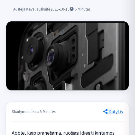
Austėja Kavaliauskaitė
2025-10-15
5
Minutės
Dalytis
Skaitymo laikas: 5 Minutės
Apple, kaip pranešama, ruošiasi įdiegti kintamos