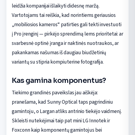
leidžia kompanijai išlaikyti didesnę maržą.
Vartotojams tai reiškia, kad norintiems geriausios
„mobiliosios kameros“ patirties gali tekti investuoti
į Pro įrenginį — pirkėjo sprendimą lems prioritetai: ar
svarbesnė optinė įranga ir naktinės nuotraukos, ar
pakankamas našumas iš daugiau biudžetinių
variantų su stipria kompiuterine fotografija.
Kas gamina komponentus?
Tiekimo grandinės paveikslas jau aiškėja:
pranešama, kad Sunny Optical taps pagrindiniu
gamintoju, o Largan atliks antrinio tiekėjo vaidmenį.
Skleisti nutekėjimai taip pat mini LG Innotek ir
Foxconn kaip komponentų gamintojus bei