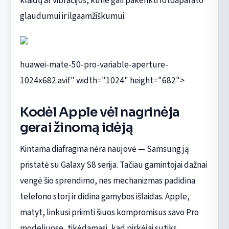
klaidų ar vibracijos, kurie gali pakenkti fotoaparato
glaudumui ir ilgaamžiškumui.
huawei-mate-50-pro-variable-aperture-
1024x682.avif" width="1024" height="682">
Kodėl Apple vėl nagrinėja
gerai žinomą idėją
Kintama diafragma nėra naujovė — Samsung ją
pristatė su Galaxy S8 serija. Tačiau gamintojai dažnai
vengė šio sprendimo, nes mechanizmas padidina
telefono storį ir didina gamybos išlaidas. Apple,
matyt, linkusi priimti šiuos kompromisus savo Pro
modeliuose, tikėdamasi, kad pirkėjai sutiks