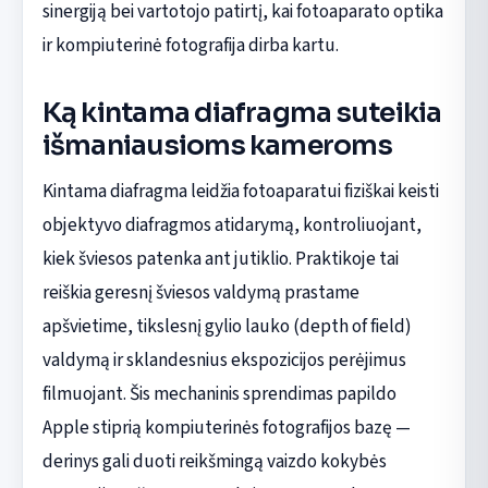
sinergiją bei vartotojo patirtį, kai fotoaparato optika
ir kompiuterinė fotografija dirba kartu.
Ką kintama diafragma suteikia
išmaniausioms kameroms
Kintama diafragma leidžia fotoaparatui fiziškai keisti
objektyvo diafragmos atidarymą, kontroliuojant,
kiek šviesos patenka ant jutiklio. Praktikoje tai
reiškia geresnį šviesos valdymą prastame
apšvietime, tikslesnį gylio lauko (depth of field)
valdymą ir sklandesnius ekspozicijos perėjimus
filmuojant. Šis mechaninis sprendimas papildo
Apple stiprią kompiuterinės fotografijos bazę —
derinys gali duoti reikšmingą vaizdo kokybės