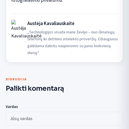
fotografavimo privalumu."
Austėja Kavaliauskaitė
„Technologijos visada mane žavėjo – nuo išmaniųjų
telefonų iki dirbtinio intelekto proveržių. Džiaugiuosi
galėdama dalintis naujienomis su jumis kiekvieną
dieną.“
DISKUSIJA
Palikti komentarą
Vardas