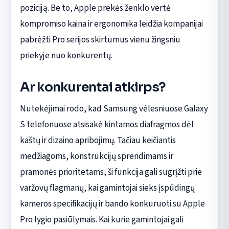
poziciją. Be to, Apple prekės ženklo vertė
kompromiso kaina ir ergonomika leidžia kompanijai
pabrėžti Pro serijos skirtumus vienu žingsniu
priekyje nuo konkurentų.
Ar konkurentai atkirps?
Nutekėjimai rodo, kad Samsung vėlesniuose Galaxy
S telefonuose atsisakė kintamos diafragmos dėl
kaštų ir dizaino apribojimų. Tačiau keičiantis
medžiagoms, konstrukcijų sprendimams ir
pramonės prioritetams, ši funkcija gali sugrįžti prie
varžovų flagmanų, kai gamintojai sieks įspūdingų
kameros specifikacijų ir bando konkuruoti su Apple
Pro lygio pasiūlymais. Kai kurie gamintojai gali