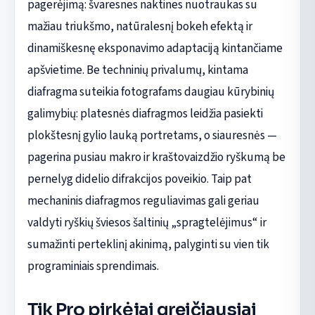
pagerėjimą: švaresnes naktines nuotraukas su
mažiau triukšmo, natūralesnį bokeh efektą ir
dinamiškesnę eksponavimo adaptaciją kintančiame
apšvietime. Be techninių privalumų, kintama
diafragma suteikia fotografams daugiau kūrybinių
galimybių: platesnės diafragmos leidžia pasiekti
plokštesnį gylio lauką portretams, o siauresnės —
pagerina pusiau makro ir kraštovaizdžio ryškumą be
pernelyg didelio difrakcijos poveikio. Taip pat
mechaninis diafragmos reguliavimas gali geriau
valdyti ryškių šviesos šaltinių „spragtelėjimus“ ir
sumažinti perteklinį akinimą, palyginti su vien tik
programiniais sprendimais.
Tik Pro pirkėjai greičiausiai