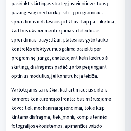
pasirinkti skirtingas strategijas: vieni investuos į
pažangesnę mechaniką, kiti – į programinius
sprendimus ir didesnius jutiklius. Taip pat tikėtina,
kad bus eksperimentuojama su hibridiniais
sprendimais: pavyzdžiui, platesnius gylio lauko
kontrolės efektyvumus galima pasiekti per
programinę įrangą, analizuojant kelis kadrus iš
skirtingų diafragmos padėčių arba perjungiant
optinius modulius, jei konstrukcija leidžia.
Vartotojams tai reiškia, kad artimiausias didelis
kameros konkurencijos frontas bus mišrus: jame
kovos tiek mechaniniai sprendimai, tokie kaip
kintama diafragma, tiek įmonių kompiuterinės
fotografijos ekosistemos, apimančios vaizdo