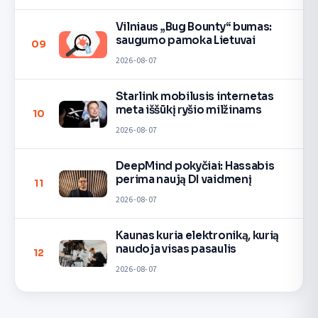
Vilniaus „Bug Bounty“ bumas:
saugumo pamoka Lietuvai
09
2026-08-07
Starlink mobilusis internetas
meta iššūkį ryšio milžinams
10
2026-08-07
DeepMind pokyčiai: Hassabis
perima naują DI vaidmenį
11
2026-08-07
Kaunas kuria elektroniką, kurią
naudoja visas pasaulis
12
2026-08-07