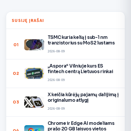
SUSIJĘ ĮRAŠAI
TSMC kuria kelią į sub-1 nm
tranzistorius su MoS2 lustams
01
2026-08-09
„Aspora“ Vilniuje kurs ES
fintech centrą Lietuvos rinkai
02
2026-08-09
X keičia kūrėjų pajamų dalijimą į
originalumo atlygį
03
2026-08-09
Chrome ir Edge AI modeliams
prašo 20 GB laisvos vietos
04