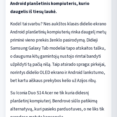
Android planšetinis kompiuteris, kurio
daugelis iš tiesų laukė.
Kodėl tai svarbu? Nes aukštos klasės didelio ekrano
Android planšetinių kompiuterių rinka daugelį metų
priminė vieno prekės ženklo pasirodymą. Didieji
Samsung Galaxy Tab modeliai tapo atskaitos tašku,
o dauguma kitų gamintojų nustojo rimtai bandyti
užpildyti tą pačią nišą. Taip atsirado spraga: pirkėjai,
norintys didelio OLED ekrano ir Android lankstumo,
bet kartu aiškaus prekybos kelio už Azijos ribų.
Su Iconia Duo S14 Acer ne tik kuria didesnį
planšetinį kompiuterį. Bendrovė siūlo patikimą
alternatyvą, kuri pasieks parduotuves, o ne liks tik