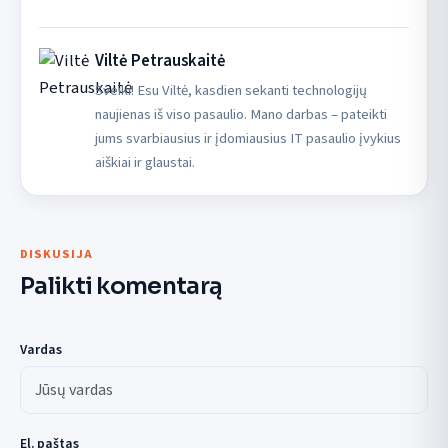
Viltė Petrauskaitė
Sveiki! Esu Viltė, kasdien sekanti technologijų
naujienas iš viso pasaulio. Mano darbas – pateikti
jums svarbiausius ir įdomiausius IT pasaulio įvykius
aiškiai ir glaustai.
DISKUSIJA
Palikti komentarą
Vardas
El. paštas