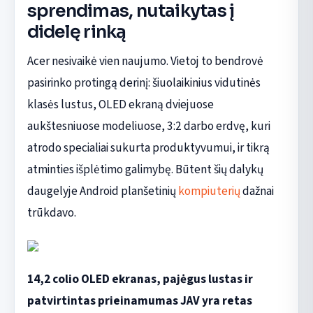
sprendimas, nutaikytas į
didelę rinką
Acer nesivaikė vien naujumo. Vietoj to bendrovė
pasirinko protingą derinį: šiuolaikinius vidutinės
klasės lustus, OLED ekraną dviejuose
aukštesniuose modeliuose, 3:2 darbo erdvę, kuri
atrodo specialiai sukurta produktyvumui, ir tikrą
atminties išplėtimo galimybę. Būtent šių dalykų
daugelyje Android planšetinių
kompiuterių
dažnai
trūkdavo.
14,2 colio OLED ekranas, pajėgus lustas ir
patvirtintas prieinamumas JAV yra retas