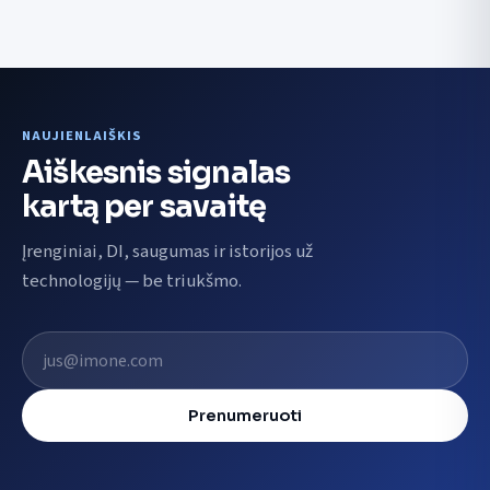
NAUJIENLAIŠKIS
Aiškesnis signalas
kartą per savaitę
Įrenginiai, DI, saugumas ir istorijos už
technologijų — be triukšmo.
El. pašto adresas
Prenumeruoti