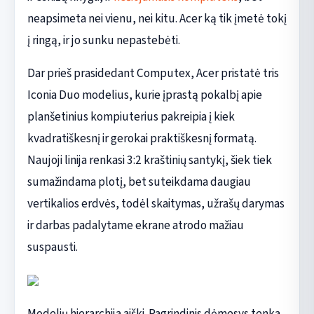
neapsimeta nei vienu, nei kitu. Acer ką tik įmetė tokį
į ringą, ir jo sunku nepastebėti.
Dar prieš prasidedant Computex, Acer pristatė tris
Iconia Duo modelius, kurie įprastą pokalbį apie
planšetinius kompiuterius pakreipia į kiek
kvadratiškesnį ir gerokai praktiškesnį formatą.
Naujoji linija renkasi 3:2 kraštinių santykį, šiek tiek
sumažindama plotį, bet suteikdama daugiau
vertikalios erdvės, todėl skaitymas, užrašų darymas
ir darbas padalytame ekrane atrodo mažiau
suspausti.
Modelių hierarchija aiški. Pagrindinis dėmesys tenka