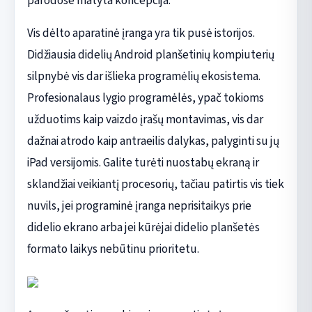
parodose matyta koncepcija.
Vis dėlto aparatinė įranga yra tik pusė istorijos.
Didžiausia didelių Android planšetinių kompiuterių
silpnybė vis dar išlieka programėlių ekosistema.
Profesionalaus lygio programėlės, ypač tokioms
užduotims kaip vaizdo įrašų montavimas, vis dar
dažnai atrodo kaip antraeilis dalykas, palyginti su jų
iPad versijomis. Galite turėti nuostabų ekraną ir
sklandžiai veikiantį procesorių, tačiau patirtis vis tiek
nuvils, jei programinė įranga neprisitaikys prie
didelio ekrano arba jei kūrėjai didelio planšetės
formato laikys nebūtinu prioritetu.