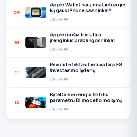
Apple Wallet naujiena Lietuvoje:
ką gaus iPhone savininkai?
09
2026-08-09
Apple ruošia tris Ultra
įrenginius prabangos rinkai
10
2026-08-09
Revolut efektas: Lietuva tarp ES
investavimo lyderių
11
2026-08-09
ByteDance rengia 10 trln.
parametrų DI modelio mokymą
12
2026-08-09