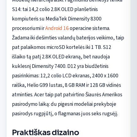
S14: tai 14,2 colio 2.8K OLED planšetinis
kompiuteris su MediaTek Dimensity 8300
procesoriumi ir
Android 16
operacine sistema.
Žadama iki dešimties valandų baterijos veikimo, taip
pat palaikomos microSD kortelės iki 1 TB. S12
išlaiko tą patį 2.8K OLED ekraną, bet naudoja
kuklesnį Dimensity 7400. D12 yra biudžetinis
pasirinkimas: 12,2 colio LCD ekranas, 2400 x 1600
raiška, Helio G99 lustas, 8 GB RAM ir 128 GB vidinės
atminties. Acer taip pat patvirtino Šiaurės Amerikos
pasirodymo laiką: du pigesni modeliai prekyboje
pasirodys rugpjūtį, o flagmanas juos seks rugsėjį.
Praktiškas dizaino