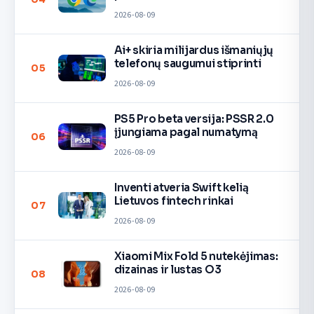
2026-08-09
Ai+ skiria milijardus išmaniųjų
telefonų saugumui stiprinti
05
2026-08-09
PS5 Pro beta versija: PSSR 2.0
įjungiama pagal numatymą
06
2026-08-09
Inventi atveria Swift kelią
Lietuvos fintech rinkai
07
2026-08-09
Xiaomi Mix Fold 5 nutekėjimas:
dizainas ir lustas O3
08
2026-08-09