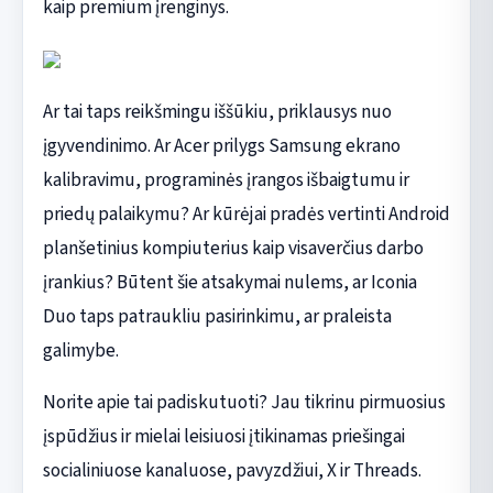
kaip premium įrenginys.
Ar tai taps reikšmingu iššūkiu, priklausys nuo
įgyvendinimo. Ar Acer prilygs Samsung ekrano
kalibravimu, programinės įrangos išbaigtumu ir
priedų palaikymu? Ar kūrėjai pradės vertinti Android
planšetinius kompiuterius kaip visaverčius darbo
įrankius? Būtent šie atsakymai nulems, ar Iconia
Duo taps patraukliu pasirinkimu, ar praleista
galimybe.
Norite apie tai padiskutuoti? Jau tikrinu pirmuosius
įspūdžius ir mielai leisiuosi įtikinamas priešingai
socialiniuose kanaluose, pavyzdžiui, X ir Threads.