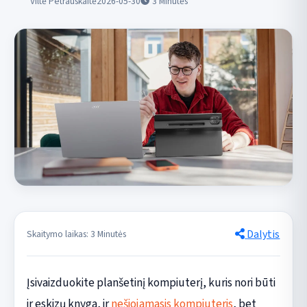
Viltė Petrauskaitė
2026-05-30
3
Minutės
Dalytis
Skaitymo laikas: 3 Minutės
Įsivaizduokite planšetinį kompiuterį, kuris nori būti
ir eskizų knyga, ir
nešiojamasis kompiuteris
, bet