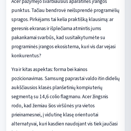
Acer pažymėjo svarbiausius aparatinės įrangos
punktus. Tačiau bendrovė neišsprendė programėlių
spragos. Pirkėjams tai kelia praktišką klausimą: ar
geresnis ekranas ir išplečiama atmintis jums
pakankamai svarbūs, kad susitaikytumėte su
programinės įrangos ekosistema, kuri vis dar vejasi
konkurentus?
Yra ir kitas aspektas: forma bei kainos
pozicionavimas. Samsung paprastai valdo itin didelių
aukščiausios klasės planšetinių kompiuterių
segmentą su 14,6 colio flagmanu. Acer žingsnis
rodo, kad žemiau šios viršūnės yra vietos
prieinamesnei, į vidutinę klasę orientuotai
alternatyvai, kuri kasdien naudojant vis tiek jaučiasi