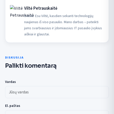
Viltė Petrauskaitė
Sveiki! Esu Viltė, kasdien sekanti technologijų
naujienas iš viso pasaulio. Mano darbas – pateikti
jums svarbiausius ir įdomiausius IT pasaulio įvykius
aiškiai ir glaustai.
DISKUSIJA
Palikti komentarą
Vardas
El. paštas