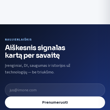
NAUJIENLAIŠKIS
Aiškesnis signalas
kartą per savaitę
Įrenginiai, DI, saugumas ir istorijos už
technologijų — be triukšmo.
El. pašto adresas
Prenumeruoti