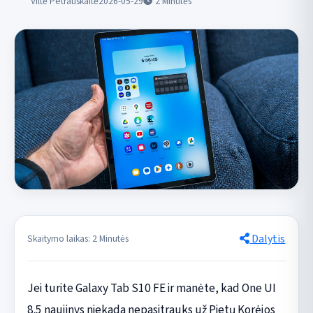
Viltė Petrauskaitė
2026-05-29
2
Minutės
Dalytis
Skaitymo laikas: 2 Minutės
Jei turite Galaxy Tab S10 FE ir manėte, kad One UI
8.5 naujinys niekada nepasitrauks už Pietų Korėjos