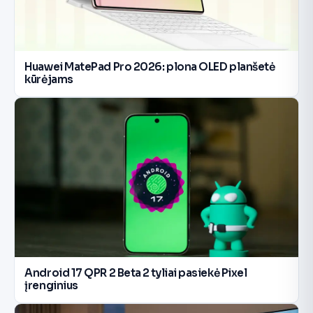
Huawei MatePad Pro 2026: plona OLED planšetė
kūrėjams
Android 17 QPR 2 Beta 2 tyliai pasiekė Pixel
įrenginius