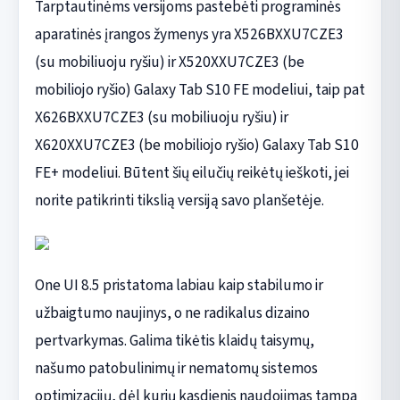
Tarptautinėms versijoms pastebėti programinės
aparatinės įrangos žymenys yra X526BXXU7CZE3
(su mobiliuoju ryšiu) ir X520XXU7CZE3 (be
mobiliojo ryšio) Galaxy Tab S10 FE modeliui, taip pat
X626BXXU7CZE3 (su mobiliuoju ryšiu) ir
X620XXU7CZE3 (be mobiliojo ryšio) Galaxy Tab S10
FE+ modeliui. Būtent šių eilučių reikėtų ieškoti, jei
norite patikrinti tikslią versiją savo planšetėje.
One UI 8.5 pristatoma labiau kaip stabilumo ir
užbaigtumo naujinys, o ne radikalus dizaino
pertvarkymas. Galima tikėtis klaidų taisymų,
našumo patobulinimų ir nematomų sistemos
optimizacijų, dėl kurių kasdienis naudojimas tampa