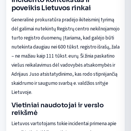
poveikis Lietuvos rinkai
Generalinė prokuratūra pradėjo ikiteisminį tyrimą
dėl galimai nutekintų Registrų centro nekilnojamojo
turto registro duomenų. Įtariama, kad galėjo būti
nutekinta daugiau nei 600 tūkst. registro išrašų, žala
– ne mažiau kaip 111 tūkst. eurų. Ši žinia paskatino
viešus reikalavimus dėl vadovybės atsakomybės ir
Adrijaus Juso atsistatydinimo, kas rodo stiprėjančią
skaidrumo ir saugumo svarbą e. valdžios srityje
Lietuvoje.
Vietiniai naudotojai ir verslo
reikšmė
Lietuvos vartotojams tokie incidentai primena apie