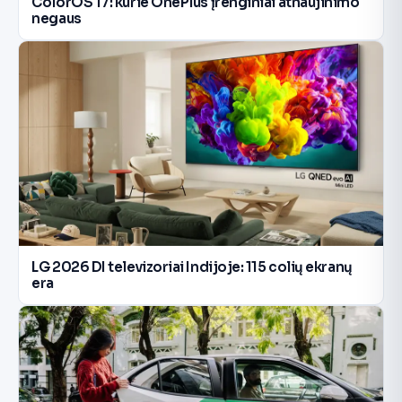
ColorOS 17: kurie OnePlus įrenginiai atnaujinimo
negaus
LG 2026 DI televizoriai Indijoje: 115 colių ekranų
era