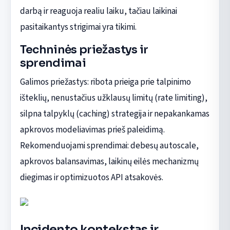
darbą ir reaguoja realiu laiku, tačiau laikinai
pasitaikantys strigimai yra tikimi.
Techninės priežastys ir
sprendimai
Galimos priežastys: ribota prieiga prie talpinimo
išteklių, nenustačius užklausų limitų (rate limiting),
silpna talpyklų (caching) strategija ir nepakankamas
apkrovos modeliavimas prieš paleidimą.
Rekomenduojami sprendimai: debesų autoscale,
apkrovos balansavimas, laikinų eilės mechanizmų
diegimas ir optimizuotos API atsakovės.
Incidento kontekstas ir