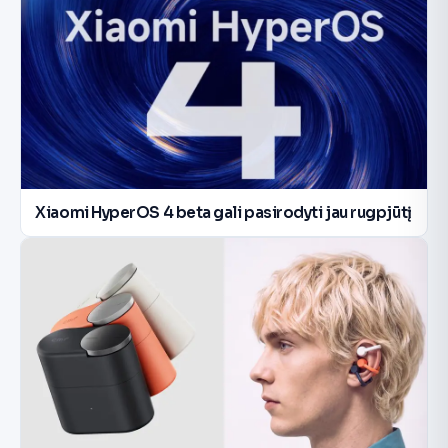
Xiaomi HyperOS 4 beta gali pasirodyti jau rugpjūtį