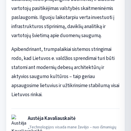
vartotojų pasitikėjimas valstybės skaitmeninėmis
paslaugomis. Ilguoju laikotarpiu verta investuoti į
infrastrukturos stiprinimą, daviklių analitiką ir
vartotojų švietimą apie duomenų saugumą.
Apibendrinant, trumpalaikiai sistemos stringimai
rodo, kad Lietuvos e. valdžios sprendimai turi būti
statomi ant modernių debesų architektūrų ir
aktyvios saugumo kultūros – taip geriau
apsaugosime lietuvius ir užtikrinsime stabilumą visai
Lietuvos rinkai.
Austėja Kavaliauskaitė
„Technologijos visada mane žavėjo – nuo išmaniųjų