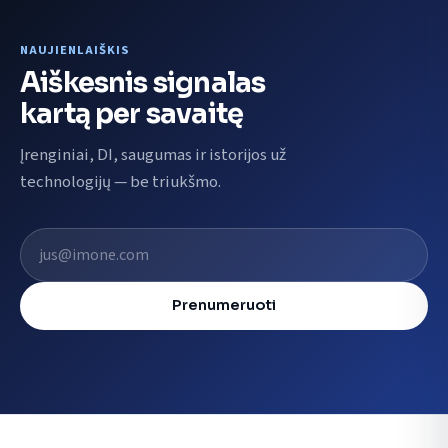
NAUJIENLAIŠKIS
Aiškesnis signalas
kartą per savaitę
Įrenginiai, DI, saugumas ir istorijos už
technologijų — be triukšmo.
El. pašto adresas
Prenumeruoti