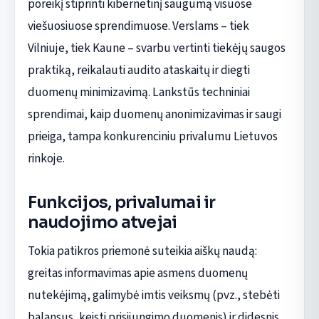
poreikį stiprinti kibernetinį saugumą visuose
viešuosiuose sprendimuose. Verslams – tiek
Vilniuje, tiek Kaune – svarbu vertinti tiekėjų saugos
praktiką, reikalauti audito ataskaitų ir diegti
duomenų minimizavimą. Lankstūs techniniai
sprendimai, kaip duomenų anonimizavimas ir saugi
prieiga, tampa konkurenciniu privalumu Lietuvos
rinkoje.
Funkcijos, privalumai ir
naudojimo atvejai
Tokia patikros priemonė suteikia aiškų naudą:
greitas informavimas apie asmens duomenų
nutekėjimą, galimybė imtis veiksmų (pvz., stebėti
balansus, keisti prisijungimo duomenis) ir didesnis