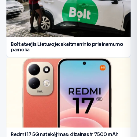
Bolt atvejis Lietuvoje: skaitmeninio prieinamumo
pamoka
Redmi 17 5G nutekėjimas: dizainas ir 7500 mAh