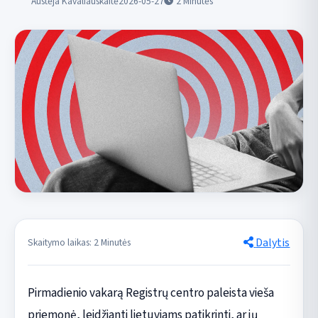
Austėja Kavaliauskaitė
2026-05-27
2
Minutės
Dalytis
Skaitymo laikas: 2 Minutės
Pirmadienio vakarą Registrų centro paleista vieša
priemonė, leidžianti lietuviams patikrinti, ar jų