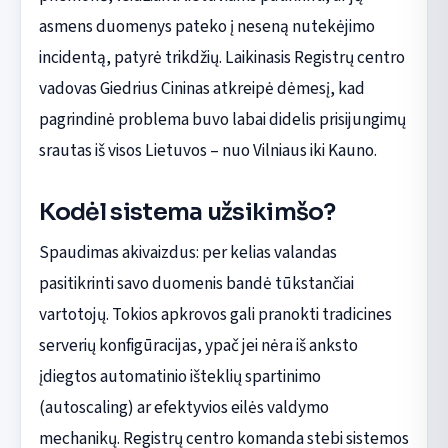
asmens duomenys pateko į neseną nutekėjimo
incidentą, patyrė trikdžių. Laikinasis Registrų centro
vadovas Giedrius Cininas atkreipė dėmesį, kad
pagrindinė problema buvo labai didelis prisijungimų
srautas iš visos Lietuvos – nuo Vilniaus iki Kauno.
Kodėl sistema užsikimšo?
Spaudimas akivaizdus: per kelias valandas
pasitikrinti savo duomenis bandė tūkstančiai
vartotojų. Tokios apkrovos gali pranokti tradicines
serverių konfigūracijas, ypač jei nėra iš anksto
įdiegtos automatinio išteklių spartinimo
(autoscaling) ar efektyvios eilės valdymo
mechanikų. Registrų centro komanda stebi sistemos