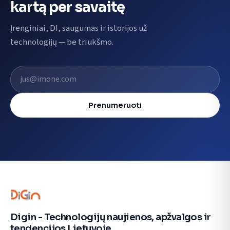
kartą per savaitę
Įrenginiai, DI, saugumas ir istorijos už
technologijų — be triukšmo.
El. pašto adresas
Prenumeruoti
Digin - Technologijų naujienos, apžvalgos ir
tendencijos Lietuvoje