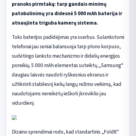
pranoks pirmtaką: tarp gandais minimų
patobulinimų yra didesnė 5 000 mAh baterija ir
atnaujinta triguba kamerų sistema.
Toks baterijos padidėjimas yra svarbus. Sulankstomi
telefonai jau seniai balansuoja tarp plono korpuso,
sudėtingo lanksto mechanizmo ir didelių energijos
poreikių. 5 000 mAh elementas suteiktų „Samsung“
daugiau laisvės naudoti ryškesnius ekranus ir
užtikrinti stabilesnį kelių langų režimo veikimą, kad
naudotojams nereikėtų ieškoti įkroviklio jau
vidurdienį.
Dizaino sprendimai rodo, kad standartinis „Fold8“