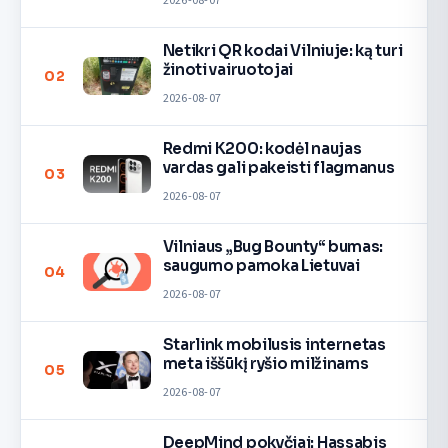
2026-08-07
Netikri QR kodai Vilniuje: ką turi
žinoti vairuotojai
02
2026-08-07
Redmi K200: kodėl naujas
vardas gali pakeisti flagmanus
03
2026-08-07
Vilniaus „Bug Bounty“ bumas:
saugumo pamoka Lietuvai
04
2026-08-07
Starlink mobilusis internetas
meta iššūkį ryšio milžinams
05
2026-08-07
DeepMind pokyčiai: Hassabis