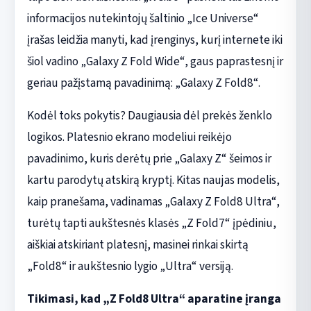
informacijos nutekintojų šaltinio „Ice Universe“
įrašas leidžia manyti, kad įrenginys, kurį internete iki
šiol vadino „Galaxy Z Fold Wide“, gaus paprastesnį ir
geriau pažįstamą pavadinimą: „Galaxy Z Fold8“.
Kodėl toks pokytis? Daugiausia dėl prekės ženklo
logikos. Platesnio ekrano modeliui reikėjo
pavadinimo, kuris derėtų prie „Galaxy Z“ šeimos ir
kartu parodytų atskirą kryptį. Kitas naujas modelis,
kaip pranešama, vadinamas „Galaxy Z Fold8 Ultra“,
turėtų tapti aukštesnės klasės „Z Fold7“ įpėdiniu,
aiškiai atskiriant platesnį, masinei rinkai skirtą
„Fold8“ ir aukštesnio lygio „Ultra“ versiją.
Tikimasi, kad „Z Fold8 Ultra“ aparatine įranga