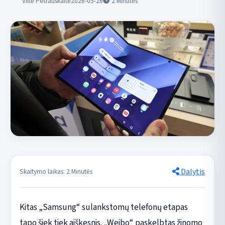
Viltė Petrauskaitė
2026-05-26
2
Minutės
Dalytis
Skaitymo laikas: 2 Minutės
Kitas „Samsung“ sulankstomų telefonų etapas
tapo šiek tiek aiškesnis. „Weibo“ paskelbtas žinomo