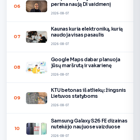
perima naują DI vaidmenį
06
2026-08-07
Kaunas kuria elektroniką, kurią
naudoja visas pasaulis
07
2026-08-07
Google Maps dabar planuoja
jūsų maršrutą ir vakarienę
08
2026-08-07
KTU betonas iš atliekų: žingsnis
Lietuvos statyboms
09
2026-08-07
Samsung Galaxy S26 FE dizainas
nutekėjo naujuose vaizduose
10
2026-08-07