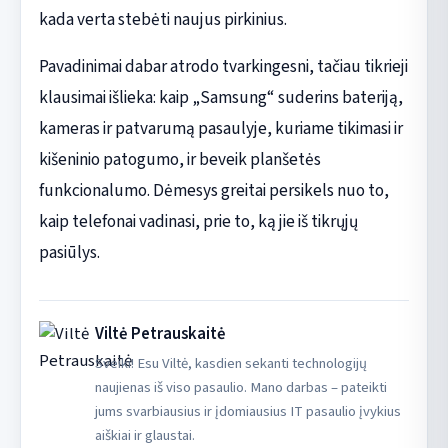
kada verta stebėti naujus pirkinius.
Pavadinimai dabar atrodo tvarkingesni, tačiau tikrieji
klausimai išlieka: kaip „Samsung“ suderins bateriją,
kameras ir patvarumą pasaulyje, kuriame tikimasi ir
kišeninio patogumo, ir beveik planšetės
funkcionalumo. Dėmesys greitai persikels nuo to,
kaip telefonai vadinasi, prie to, ką jie iš tikrųjų
pasiūlys.
Viltė Petrauskaitė
Sveiki! Esu Viltė, kasdien sekanti technologijų
naujienas iš viso pasaulio. Mano darbas – pateikti
jums svarbiausius ir įdomiausius IT pasaulio įvykius
aiškiai ir glaustai.