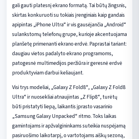
gali gauti platesnį ekrano formatą. Tai būtų žingsnis,
skirtas konkuruoti su tokiais įrenginiais kaip gandais
apipintas „iPhone Ultra“ ir vis gausėjančia „Android“
sulankstomų telefonų grupe, kurioje akcentuojama
planšetę primenanti ekrano erdvė. Paprastai tariant:
daugiau vietos padalyto ekrano programoms,
patogesnė multimedijos peržiūra ir geresnė erdvė
produktyviam darbui keliaujant.
Visi trys modeliai, „Galaxy Z Fold8“, „Galaxy Z Fold8
Ultra“ ir nuosekliai atnaujintas „Z Flip8“, turėtų
būti pristatyti liepą, laikantis įprasto vasarinio
„Samsung Galaxy Unpacked“ ritmo. Toks laikas
gamintojams ir apžvalgininkams suteikia nuspėjamą
pasiruošimo laikotarpį, o vartotojams aiškų sezoną,