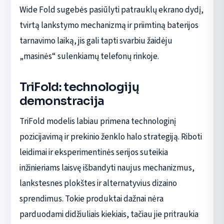
Wide Fold sugebės pasiūlyti patrauklų ekrano dydį,
tvirtą lankstymo mechanizmą ir priimtiną baterijos
tarnavimo laiką, jis gali tapti svarbiu žaidėju
„masinės“ sulenkiamų telefonų rinkoje.
TriFold: technologijų
demonstracija
TriFold modelis labiau primena technologinį
pozicijavimą ir prekinio ženklo halo strategiją. Riboti
leidimai ir eksperimentinės serijos suteikia
inžinieriams laisvę išbandyti naujus mechanizmus,
lankstesnes plokštes ir alternatyvius dizaino
sprendimus. Tokie produktai dažnai nėra
parduodami didžiuliais kiekiais, tačiau jie pritraukia