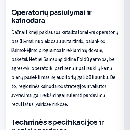
Operatorių pasiūlymai ir
kainodara
Dažnai tikrieji paklausos katalizatoriai yra operatorių
pasiūlymai: nuolaidos su sutartimis, palankios
išsimokėjimo programos ir reklaminių dovanų
paketai. Net jei Samsung didina Fold8 gamybą, be
agresyvių operatorių partnerių ir patrauklių kainų
planų pasiekti masinę auditoriją gali būti sunku. Be
to, regioninės kainodaros strategijos ir valiutos
svyravimai gali reikšmingai nulemti pardavimų
rezultatus įvairiose rinkose.
Techninės specifikacijos ir