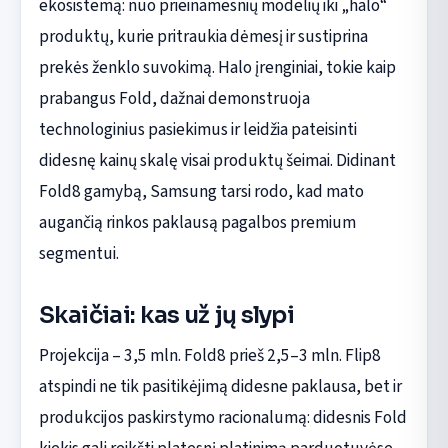
ekosistemą: nuo prieinamesnių modelių iki „halo“
produktų, kurie pritraukia dėmesį ir sustiprina
prekės ženklo suvokimą. Halo įrenginiai, tokie kaip
prabangus Fold, dažnai demonstruoja
technologinius pasiekimus ir leidžia pateisinti
didesnę kainų skalę visai produktų šeimai. Didinant
Fold8 gamybą, Samsung tarsi rodo, kad mato
augančią rinkos paklausą pagalbos premium
segmentui.
Skaičiai: kas už jų slypi
Projekcija – 3,5 mln. Fold8 prieš 2,5–3 mln. Flip8
atspindi ne tik pasitikėjimą didesne paklausa, bet ir
produkcijos paskirstymo racionalumą: didesnis Fold