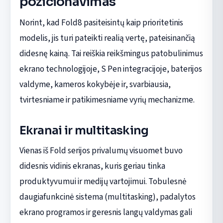
pozicionavimas
Norint, kad Fold8 pasiteisintų kaip prioritetinis
modelis, jis turi pateikti realią vertę, pateisinančią
didesnę kainą. Tai reiškia reikšmingus patobulinimus
ekrano technologijoje, S Pen integracijoje, baterijos
valdyme, kameros kokybėje ir, svarbiausia,
tvirtesniame ir patikimesniame vyrių mechanizme.
Ekranai ir multitasking
Vienas iš Fold serijos privalumų visuomet buvo
didesnis vidinis ekranas, kuris geriau tinka
produktyvumui ir medijų vartojimui. Tobulesnė
daugiafunkcinė sistema (multitasking), padalytos
ekrano programos ir geresnis langų valdymas gali