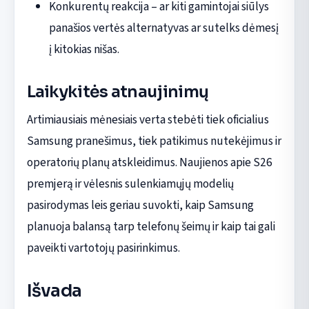
Konkurentų reakcija – ar kiti gamintojai siūlys
panašios vertės alternatyvas ar sutelks dėmesį
į kitokias nišas.
Laikykitės atnaujinimų
Artimiausiais mėnesiais verta stebėti tiek oficialius
Samsung pranešimus, tiek patikimus nutekėjimus ir
operatorių planų atskleidimus. Naujienos apie S26
premjerą ir vėlesnis sulenkiamųjų modelių
pasirodymas leis geriau suvokti, kaip Samsung
planuoja balansą tarp telefonų šeimų ir kaip tai gali
paveikti vartotojų pasirinkimus.
Išvada