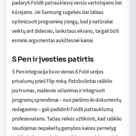
padaryti Fold8 patrauklesnį verslo vartotojams bei
kūrėjams. Jei Samsung sugebės dar labiau
optimizuoti programinę įrangą, kad ji natūraliai
veiktų ant didesnio, lankstaus ekrano, tai gali būti
esminis argumentas aukštesnei kainai.
S Pen ir įvesties patirtis
S Pen integracija buvo vienas iš Fold serijos
privalumų prieš Flip rinką. Patobulintas rašiklio
jautrumas, mažesnis vėlavimas ir integruoti
programų sprendimai – nuo piešimo iki dokumentų
redagavimo – gali padidinti Fold8 patrauklumą
profesionalams. Tačiau reikės užtikrinti, kad rašiklio
naudojimas nepakeltų gamybos kainos pernelyg