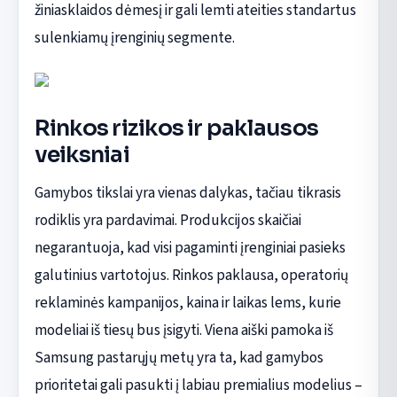
žiniasklaidos dėmesį ir gali lemti ateities standartus
sulenkiamų įrenginių segmente.
Rinkos rizikos ir paklausos
veiksniai
Gamybos tikslai yra vienas dalykas, tačiau tikrasis
rodiklis yra pardavimai. Produkcijos skaičiai
negarantuoja, kad visi pagaminti įrenginiai pasieks
galutinius vartotojus. Rinkos paklausa, operatorių
reklaminės kampanijos, kaina ir laikas lems, kurie
modeliai iš tiesų bus įsigyti. Viena aiški pamoka iš
Samsung pastarųjų metų yra ta, kad gamybos
prioritetai gali pasukti į labiau premialius modelius –