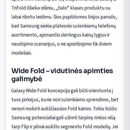
TriFold išlieka nišiniu, „halo“ klasės produktu su
labai ribotu leidimu. Šios papildomos linijos parodo,
kad Samsung siekia platesnio sulenkiamų telefonų
asortimento, apimančio skirtingus kainų lygius ir
naudojimo scenarijus, o ne apsiribojimo tik dviem
modeliais.
Wide Fold – vidutinės apimties
galimybė
Galaxy Wide Fold koncepcija gali būti orientuota į
tuos pirkėjus, kurie nori sulenkiamo sprendimo, bet
nenori mokėti aukščiausios Fold kainos. Tokiu būdu
Samsung potencialiai gali užimti tarpinę rinkos nišą
tarp Flip ir pilnai aukšto segmento Fold modelių. Jei