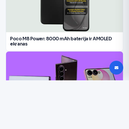
Poco M8 Power: 8000 mAh baterija ir AMOLED
ekranas
Galaxy Z8 išankstiniai užsakymai muša rekordus