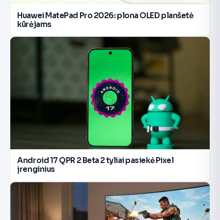
Huawei MatePad Pro 2026: plona OLED planšetė
kūrėjams
Android 17 QPR 2 Beta 2 tyliai pasiekė Pixel
įrenginius