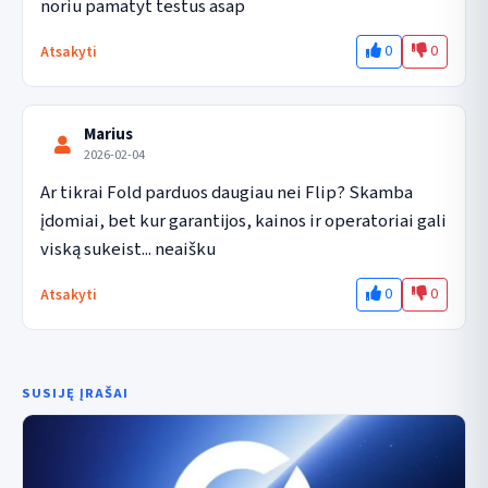
noriu pamatyt testus asap
0
0
Atsakyti
Marius
2026-02-04
Ar tikrai Fold parduos daugiau nei Flip? Skamba 
įdomiai, bet kur garantijos, kainos ir operatoriai gali 
viską sukeist... neaišku
0
0
Atsakyti
SUSIJĘ ĮRAŠAI