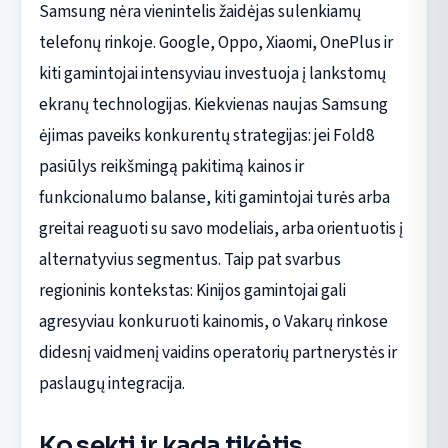
Samsung nėra vienintelis žaidėjas sulenkiamų
telefonų rinkoje. Google, Oppo, Xiaomi, OnePlus ir
kiti gamintojai intensyviau investuoja į lankstomų
ekranų technologijas. Kiekvienas naujas Samsung
ėjimas paveiks konkurentų strategijas: jei Fold8
pasiūlys reikšmingą pakitimą kainos ir
funkcionalumo balanse, kiti gamintojai turės arba
greitai reaguoti su savo modeliais, arba orientuotis į
alternatyvius segmentus. Taip pat svarbus
regioninis kontekstas: Kinijos gamintojai gali
agresyviau konkuruoti kainomis, o Vakarų rinkose
didesnį vaidmenį vaidins operatorių partnerystės ir
paslaugų integracija.
Ko sekti ir kada tikėtis