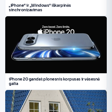
„iPhone“ ir „Windows“ iškarpinės
sinchronizavimas
iPhone 20 gandai: plonesnis korpusas ir vėsesnė
galia