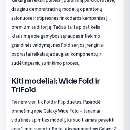
kiekis gali reikšti platesnį platinimą parduotuvėse,
daugiau demonstracinių modelių operatorių
salonuose ir stipresnes rinkodaros kampanijas į
premium auditoriją. Tačiau tai taip pat kelia
klausimą apie gamybos sąnaudas ir tiekimo
grandinės valdymą, nes Fold serijos įrenginiai
paprastai reikalauja daugiau komponentų ir
sudėtingesnių surinkimo procesų.
Kiti modeliai: Wide Fold ir
TriFold
Tai nėra vien tik Fold ir Flip duetas. Pasirodė
pranešimų apie Galaxy Wide Fold – tariamai
vidutinės apimties modelį, kuriuo tikimasi pasiekti
apie 1 mln. vienetų. Be to, eksperimentinis Galaxy Z