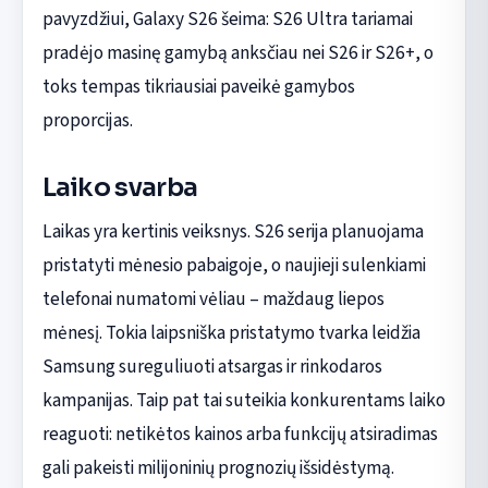
pavyzdžiui, Galaxy S26 šeima: S26 Ultra tariamai
pradėjo masinę gamybą anksčiau nei S26 ir S26+, o
toks tempas tikriausiai paveikė gamybos
proporcijas.
Laiko svarba
Laikas yra kertinis veiksnys. S26 serija planuojama
pristatyti mėnesio pabaigoje, o naujieji sulenkiami
telefonai numatomi vėliau – maždaug liepos
mėnesį. Tokia laipsniška pristatymo tvarka leidžia
Samsung sureguliuoti atsargas ir rinkodaros
kampanijas. Taip pat tai suteikia konkurentams laiko
reaguoti: netikėtos kainos arba funkcijų atsiradimas
gali pakeisti milijoninių prognozių išsidėstymą.