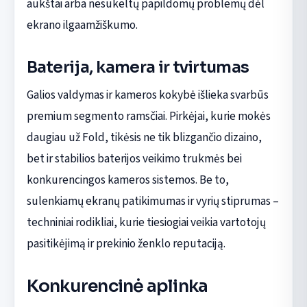
aukštai arba nesukeltų papildomų problemų dėl
ekrano ilgaamžiškumo.
Baterija, kamera ir tvirtumas
Galios valdymas ir kameros kokybė išlieka svarbūs
premium segmento ramsčiai. Pirkėjai, kurie mokės
daugiau už Fold, tikėsis ne tik blizgančio dizaino,
bet ir stabilios baterijos veikimo trukmės bei
konkurencingos kameros sistemos. Be to,
sulenkiamų ekranų patikimumas ir vyrių stiprumas –
techniniai rodikliai, kurie tiesiogiai veikia vartotojų
pasitikėjimą ir prekinio ženklo reputaciją.
Konkurencinė aplinka