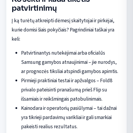
patvirtinimų
Į ką turėtų atkreipti dėmesį skaitytojai ir pirkėjai,
kurie domisi šiais pokyčiais? Pagrindiniai taškai yra
keli:
Patvirtinantys nutekėjimai arba oficialūs
Samsung gamybos atnaujinimai – jie nurodys,
ar prognozės tiksliai atspindi gamybos apimtis.
Pirmieji praktiniai testai ir apžvalgos – Fold8
privalo pateisinti pranašumą prieš Flip su
išsamiais ir reikšmingais patobulinimais.
Kainodara ir operatorių pasiūlymai – tai dažnai
yra tikrieji pardavimų varikliai ir gali smarkiai
pakeisti realius rezultatus.