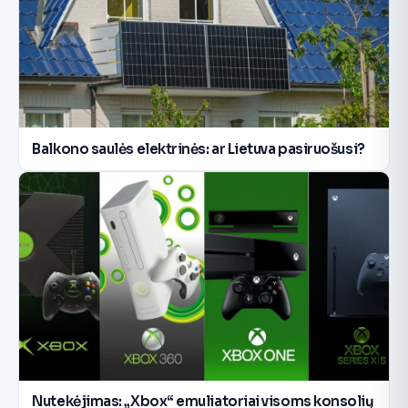
Balkono saulės elektrinės: ar Lietuva pasiruošusi?
Nutekėjimas: „Xbox“ emuliatoriai visoms konsolių