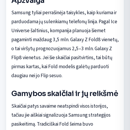
Apžvalga
Samsung tyliai perrašinėja taisykles, kaip kuriama ir
parduodama jų sulenkiamų telefonų linija. Pagal Ice
Universe šaltinius, kompanija planuoja šiemet
pagaminti maždaug 3,5 mln. Galaxy Z Fold8 vienetų,
o tai viršytų prognozuojamus 2,5–3 mln. Galaxy Z
Flip8 vienetus. Jei šie skaičiai pasitvirtins, tai būtų
pirmas kartas, kai Fold modelis galėtų parduoti
daugiau nei jo Flip sesuo.
Gamybos skaičiai ir jų reikšmė
Skaičiai patys savaime neatspindi visos istorijos,
tačiau jie aiškiai signalizuoja Samsung strategijos
pasikeitimą. Tradiciškai Fold šeima buvo