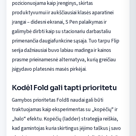
pozicionuojama kaip įrenginys, skirtas
produktyvumui ir aukščiausiai klasės aparatinei
įrangai – didesni ekranai, S Pen palaikymas ir
galimybė dirbti kaip su stacionariu darbastaliu
primenančia daugiafunkcine sąsaja. Tuo tarpu Flip
serija dažniausiai buvo labiau madinga ir kainos
prasme prieinamesnė alternatyva, kurią greičiau
įsigydavo platesnės masės pirkėjai.
Kodėl Fold gali tapti prioritetu
Gamybos prioritetas Fold8 naudai gali būti
traktuojamas kaip eksperimentas su „kopėčių“ ir
„halo“ efektu. Kopėčių (ladder) strategija reiškia,
kad gamintojas kuria skirtingus įėjimo taškus į savo