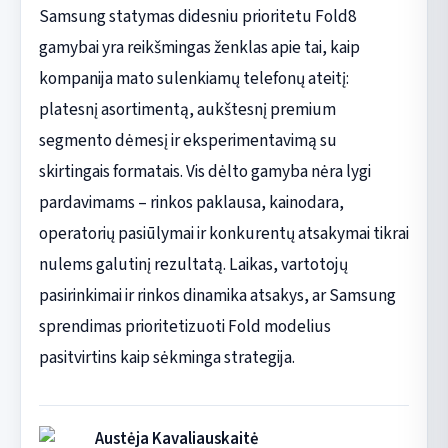
Samsung statymas didesniu prioritetu Fold8
gamybai yra reikšmingas ženklas apie tai, kaip
kompanija mato sulenkiamų telefonų ateitį:
platesnį asortimentą, aukštesnį premium
segmento dėmesį ir eksperimentavimą su
skirtingais formatais. Vis dėlto gamyba nėra lygi
pardavimams – rinkos paklausa, kainodara,
operatorių pasiūlymai ir konkurentų atsakymai tikrai
nulems galutinį rezultatą. Laikas, vartotojų
pasirinkimai ir rinkos dinamika atsakys, ar Samsung
sprendimas prioritetizuoti Fold modelius
pasitvirtins kaip sėkminga strategija.
Austėja Kavaliauskaitė