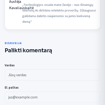
„Technologijos visada mane žavėjo – nuo išmaniųjų
telefonų iki dirbtinio intelekto proveržių. Džiaugiuosi
galėdama dalintis naujienomis su jumis kiekvieną
dieną.“
DISKUSIJA
Palikti komentarą
Vardas
El. paštas