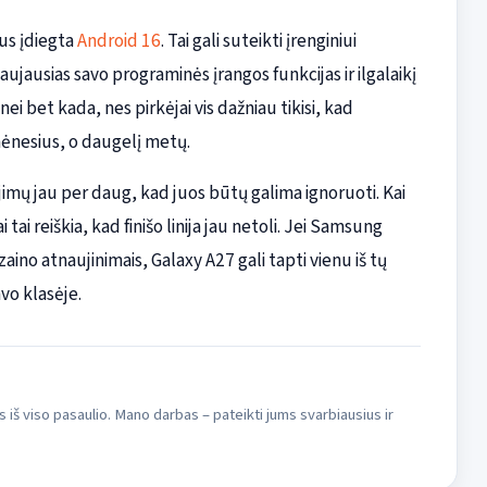
us įdiegta
Android 16
. Tai gali suteikti įrenginiui
jausias savo programinės įrangos funkcijas ir ilgalaikį
ei bet kada, nes pirkėjai vis dažniau tikisi, kad
 mėnesius, o daugelį metų.
jimų jau per daug, kad juos būtų galima ignoruoti. Kai
ai reiškia, kad finišo linija jau netoli. Jei Samsung
aino atnaujinimais, Galaxy A27 gali tapti vienu iš tų
vo klasėje.
s iš viso pasaulio. Mano darbas – pateikti jums svarbiausius ir