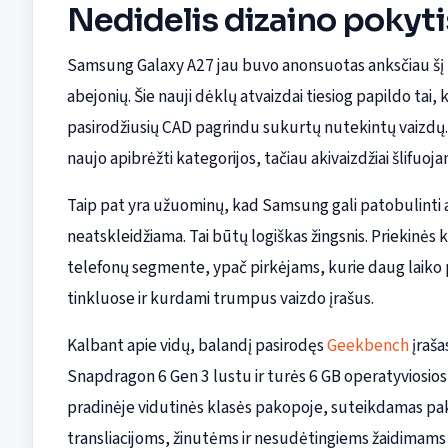
Nedidelis dizaino pokytis
Samsung Galaxy A27 jau buvo anonsuotas anksčiau šį
abejonių. Šie nauji dėklų atvaizdai tiesiog papildo tai
pasirodžiusių CAD pagrindu sukurtų nutekintų vaizdų. S
naujo apibrėžti kategorijos, tačiau akivaizdžiai šlifuoj
Taip pat yra užuominų, kad Samsung gali patobulinti 
neatskleidžiama. Tai būtų logiškas žingsnis. Priekinė
telefonų segmente, ypač pirkėjams, kurie daug laiko 
tinkluose ir kurdami trumpus vaizdo įrašus.
Kalbant apie vidų, balandį pasirodęs
Geekbench
įraša
Snapdragon 6 Gen 3 lustu ir turės 6 GB operatyviosios a
pradinėje vidutinės klasės pakopoje, suteikdamas p
transliacijoms, žinutėms ir nesudėtingiems žaidimam