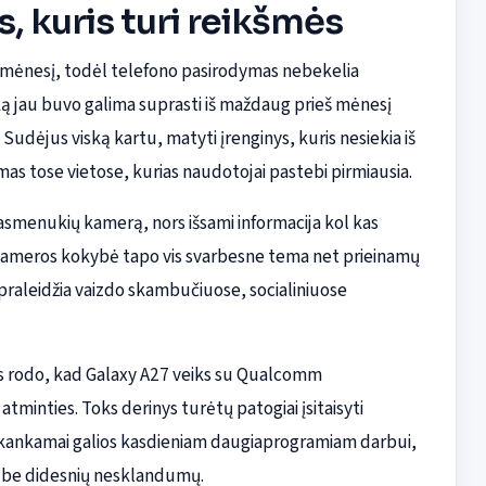
, kuris turi reikšmės
 mėnesį, todėl telefono pasirodymas nebekelia
, ką jau buvo galima suprasti iš maždaug prieš mėnesį
udėjus viską kartu, matyti įrenginys, kuris nesiekia iš
amas tose vietose, kurias naudotojai pastebi pirmiausia.
asmenukių kamerą, nors išsami informacija kol kas
s kameros kokybė tapo vis svarbesne tema net prieinamų
praleidžia vaizdo skambučiuose, socialiniuose
s rodo, kad Galaxy A27 veiks su Qualcomm
tminties. Toks derinys turėtų patogiai įsitaisyti
akankamai galios kasdieniam daugiaprogramiam darbui,
s be didesnių nesklandumų.