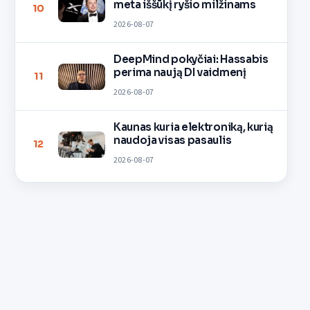
meta iššūkį ryšio milžinams
10
2026-08-07
DeepMind pokyčiai: Hassabis
perima naują DI vaidmenį
11
2026-08-07
Kaunas kuria elektroniką, kurią
naudoja visas pasaulis
12
2026-08-07