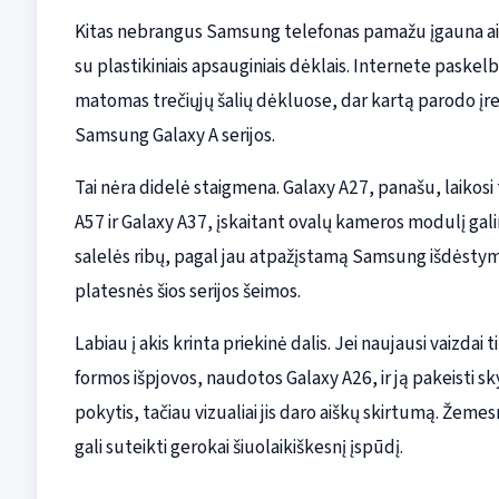
Kitas nebrangus Samsung telefonas pamažu įgauna aiš
su plastikiniais apsauginiais dėklais. Internete paskel
matomas trečiųjų šalių dėkluose, dar kartą parodo įreng
Samsung Galaxy A serijos.
Tai nėra didelė staigmena. Galaxy A27, panašu, laikosi t
A57 ir Galaxy A37, įskaitant ovalų kameros modulį gal
salelės ribų, pagal jau atpažįstamą Samsung išdėstymą, 
platesnės šios serijos šeimos.
Labiau į akis krinta priekinė dalis. Jei naujausi vaizdai
formos išpjovos, naudotos Galaxy A26, ir ją pakeisti s
pokytis, tačiau vizualiai jis daro aiškų skirtumą. Žeme
gali suteikti gerokai šiuolaikiškesnį įspūdį.