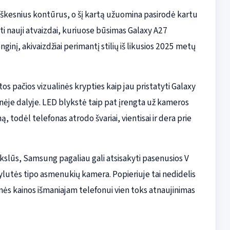
kesnius kontūrus, o šį kartą užuomina pasirodė kartu
bti nauji atvaizdai, kuriuose būsimas Galaxy A27
inį, akivaizdžiai perimantį stilių iš likusios 2025 metų
os pačios vizualinės krypties kaip jau pristatyti Galaxy
inėje dalyje. LED blykstė taip pat įrengta už kameros
todėl telefonas atrodo švariai, vientisai ir dera prie
 tikslūs, Samsung pagaliau gali atsisakyti pasenusios V
kylutės tipo asmenukių kamera. Popieriuje tai nedidelis
snės kainos išmaniajam telefonui vien toks atnaujinimas