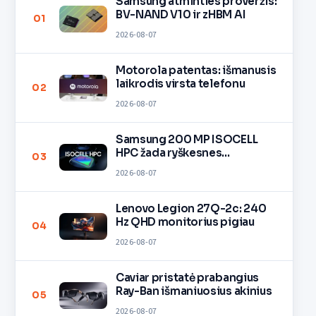
Samsung atminties proveržis:
BV-NAND V10 ir zHBM AI
01
2026-08-07
Motorola patentas: išmanusis
laikrodis virsta telefonu
02
2026-08-07
Samsung 200 MP ISOCELL
HPC žada ryškesnes
03
nuotraukas
2026-08-07
Lenovo Legion 27Q-2c: 240
Hz QHD monitorius pigiau
04
2026-08-07
Caviar pristatė prabangius
Ray-Ban išmaniuosius akinius
05
2026-08-07