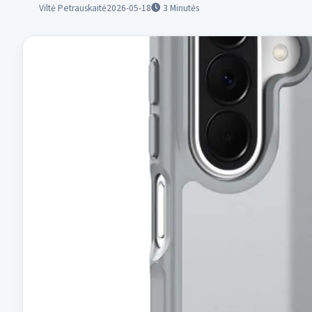
Viltė Petrauskaitė
2026-05-18
3
Minutės