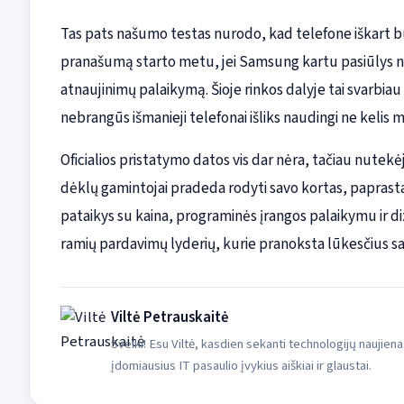
Tas pats našumo testas nurodo, kad telefone iškart b
pranašumą starto metu, jei Samsung kartu pasiūlys nau
atnaujinimų palaikymą. Šioje rinkos dalyje tai svarbiau n
nebrangūs išmanieji telefonai išliks naudingi ne kelis
Oficialios pristatymo datos vis dar nėra, tačiau nutekė
dėklų gamintojai pradeda rodyti savo kortas, paprastai t
pataikys su kaina, programinės įrangos palaikymu ir diz
ramių pardavimų lyderių, kurie pranoksta lūkesčius sa
Viltė Petrauskaitė
Sveiki! Esu Viltė, kasdien sekanti technologijų naujiena
įdomiausius IT pasaulio įvykius aiškiai ir glaustai.