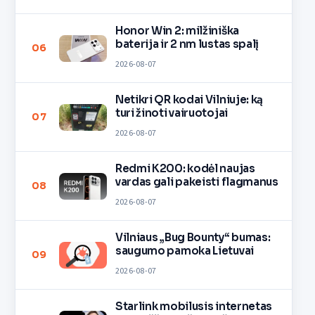
Honor Win 2: milžiniška
baterija ir 2 nm lustas spalį
06
2026-08-07
Netikri QR kodai Vilniuje: ką
turi žinoti vairuotojai
07
2026-08-07
Redmi K200: kodėl naujas
vardas gali pakeisti flagmanus
08
2026-08-07
Vilniaus „Bug Bounty“ bumas:
saugumo pamoka Lietuvai
09
2026-08-07
Starlink mobilusis internetas