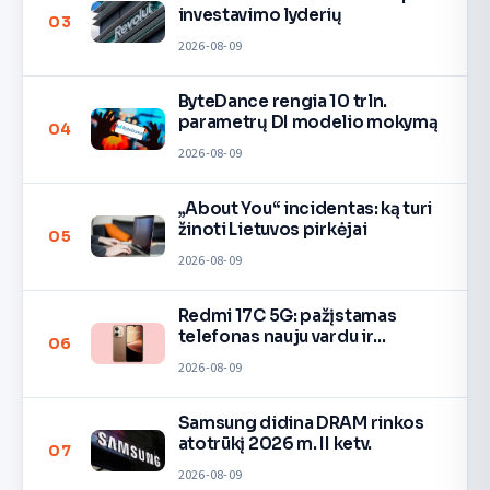
investavimo lyderių
03
2026-08-09
ByteDance rengia 10 trln.
parametrų DI modelio mokymą
04
2026-08-09
„About You“ incidentas: ką turi
žinoti Lietuvos pirkėjai
05
2026-08-09
Redmi 17C 5G: pažįstamas
telefonas nauju vardu ir
06
spalvomis
2026-08-09
Samsung didina DRAM rinkos
atotrūkį 2026 m. II ketv.
07
2026-08-09