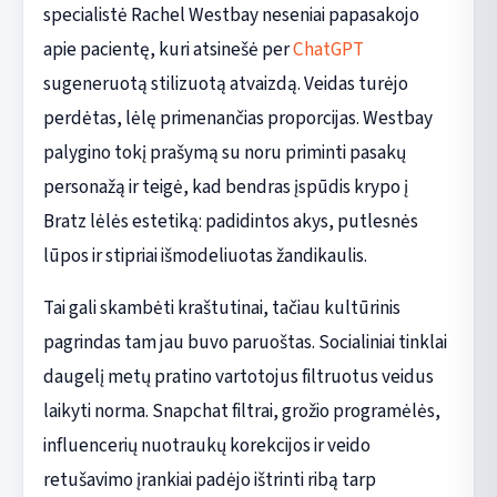
specialistė Rachel Westbay neseniai papasakojo
apie pacientę, kuri atsinešė per
ChatGPT
sugeneruotą stilizuotą atvaizdą. Veidas turėjo
perdėtas, lėlę primenančias proporcijas. Westbay
palygino tokį prašymą su noru priminti pasakų
personažą ir teigė, kad bendras įspūdis krypo į
Bratz lėlės estetiką: padidintos akys, putlesnės
lūpos ir stipriai išmodeliuotas žandikaulis.
Tai gali skambėti kraštutinai, tačiau kultūrinis
pagrindas tam jau buvo paruoštas. Socialiniai tinklai
daugelį metų pratino vartotojus filtruotus veidus
laikyti norma. Snapchat filtrai, grožio programėlės,
influencerių nuotraukų korekcijos ir veido
retušavimo įrankiai padėjo ištrinti ribą tarp