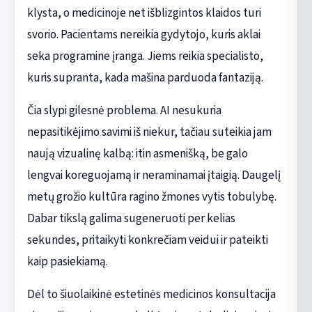
klysta, o medicinoje net išblizgintos klaidos turi
svorio. Pacientams nereikia gydytojo, kuris aklai
seka programine įranga. Jiems reikia specialisto,
kuris supranta, kada mašina parduoda fantaziją.
Čia slypi gilesnė problema. AI nesukuria
nepasitikėjimo savimi iš niekur, tačiau suteikia jam
naują vizualinę kalbą: itin asmenišką, be galo
lengvai koreguojamą ir neraminamai įtaigią. Daugelį
metų grožio kultūra ragino žmones vytis tobulybę.
Dabar tikslą galima sugeneruoti per kelias
sekundes, pritaikyti konkrečiam veidui ir pateikti
kaip pasiekiamą.
Dėl to šiuolaikinė estetinės medicinos konsultacija