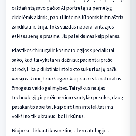
o išdailintą savo pačios AI portretą su pernelyg
didelėmis akimis, paputlintomis lūpomis ir itin aštria
žandikaulio linija. Toks vaizdas nebėra fantazijos
eskizas senąja prasme. Jis pateikiamas kaip planas.
Plastikos chirurgai ir kosmetologijos specialistai
sako, kad tai vyksta vis dažniau: pacientai prašo
atrodyti kaip dirbtinio intelekto sukurtos jų pačių
versijos, kurių bruožai gerokai pranoksta natūralias
žmogaus veido galimybes. Tai ryškus naujas
technologijų ir grožio nerimo santykio posūkis, daug
pasakantis apie tai, kaip dirbtinis intelektas ima
veikti ne tik ekranus, bet ir kūnus.
Niujorke dirbanti kosmetinės dermatologijos