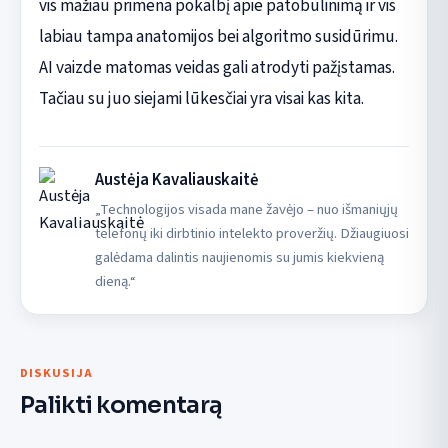
vis mažiau primena pokalbį apie patobulinimą ir vis
labiau tampa anatomijos bei algoritmo susidūrimu.
AI vaizde matomas veidas gali atrodyti pažįstamas.
Tačiau su juo siejami lūkesčiai yra visai kas kita.
Austėja Kavaliauskaitė
„Technologijos visada mane žavėjo – nuo išmaniųjų
telefonų iki dirbtinio intelekto proveržių. Džiaugiuosi
galėdama dalintis naujienomis su jumis kiekvieną
dieną.“
DISKUSIJA
Palikti komentarą