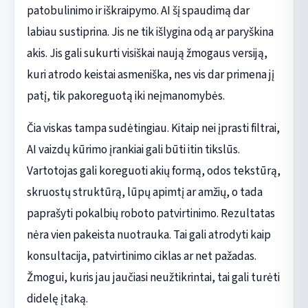
patobulinimo ir iškraipymo. AI šį spaudimą dar
labiau sustiprina. Jis ne tik išlygina odą ar paryškina
akis. Jis gali sukurti visiškai naują žmogaus versiją,
kuri atrodo keistai asmeniška, nes vis dar primena jį
patį, tik pakoreguotą iki neįmanomybės.
Čia viskas tampa sudėtingiau. Kitaip nei įprasti filtrai,
AI vaizdų kūrimo įrankiai gali būti itin tikslūs.
Vartotojas gali koreguoti akių formą, odos tekstūrą,
skruostų struktūrą, lūpų apimtį ar amžių, o tada
paprašyti pokalbių roboto patvirtinimo. Rezultatas
nėra vien pakeista nuotrauka. Tai gali atrodyti kaip
konsultacija, patvirtinimo ciklas ar net pažadas.
Žmogui, kuris jau jaučiasi neužtikrintai, tai gali turėti
didelę įtaką.