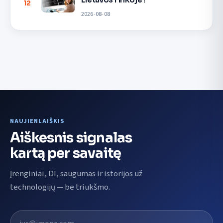
12
2026-08-08
NAUJIENLAIŠKIS
Aiškesnis signalas
kartą per savaitę
Įrenginiai, DI, saugumas ir istorijos už
technologijų — be triukšmo.
El. pašto adresas