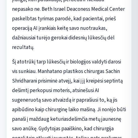
nepasako ne. Beth Israel Deaconess Medical Center
paskelbtas tyrimas parodė, kad pacientai, prieš
operaciją AI įrankiais keitę savo nuotraukas,
dažniausiai turėjo gerokai didesnių lūkesčių dėl
rezultatų.
Šį atotrūkį tarp lūkesčių ir biologijos valdyti darosi
vis sunkiau. Manhatano plastikos chirurgas Sachin
Shridharani prisiminė atvejį, kai į jį kreipėsi septintą
dešimtį perkopusi moteris, atsinešusi AI
sugeneruotą savo atvaizdą ir paprašiusi to, ką jis
apibūdino kaip chirurginę laiko mašiną. Ji norėjo būti
panaši į maždaug keturiasdešimčia metų jaunesnę
savo anūkę. Gydytojas paaiškino, kad chirurgija