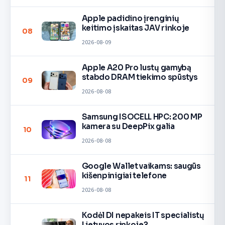
Apple padidino įrenginių
keitimo įskaitas JAV rinkoje
08
2026-08-09
Apple A20 Pro lustų gamybą
stabdo DRAM tiekimo spūstys
09
2026-08-08
Samsung ISOCELL HPC: 200 MP
kamera su DeepPix galia
10
2026-08-08
Google Wallet vaikams: saugūs
kišenpinigiai telefone
11
2026-08-08
Kodėl DI nepakeis IT specialistų
Lietuvos rinkoje?