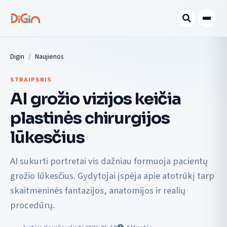
Digin
Naujienos
STRAIPSNIS
AI grožio vizijos keičia
plastinės chirurgijos
lūkesčius
AI sukurti portretai vis dažniau formuoja pacientų
grožio lūkesčius. Gydytojai įspėja apie atotrūkį tarp
skaitmeninės fantazijos, anatomijos ir realių
procedūrų.