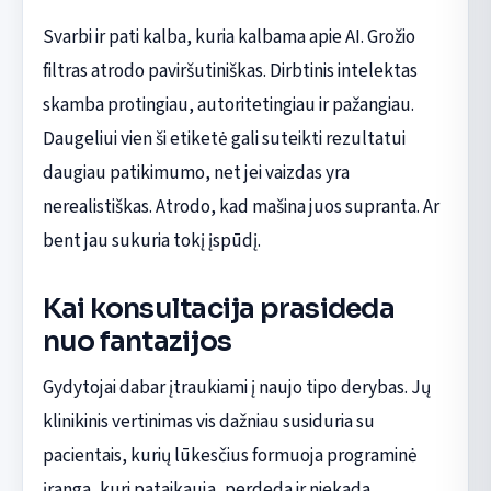
Svarbi ir pati kalba, kuria kalbama apie AI. Grožio
filtras atrodo paviršutiniškas. Dirbtinis intelektas
skamba protingiau, autoritetingiau ir pažangiau.
Daugeliui vien ši etiketė gali suteikti rezultatui
daugiau patikimumo, net jei vaizdas yra
nerealistiškas. Atrodo, kad mašina juos supranta. Ar
bent jau sukuria tokį įspūdį.
Kai konsultacija prasideda
nuo fantazijos
Gydytojai dabar įtraukiami į naujo tipo derybas. Jų
klinikinis vertinimas vis dažniau susiduria su
pacientais, kurių lūkesčius formuoja programinė
įranga, kuri pataikauja, perdeda ir niekada