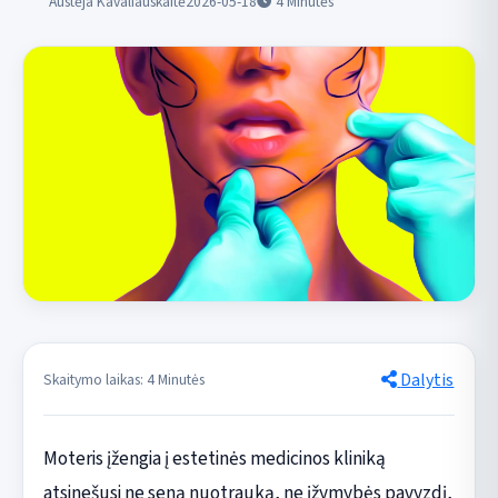
Austėja Kavaliauskaitė
2026-05-18
4
Minutės
Dalytis
Skaitymo laikas: 4 Minutės
Moteris įžengia į estetinės medicinos kliniką
atsinešusi ne seną nuotrauką, ne įžymybės pavyzdį,