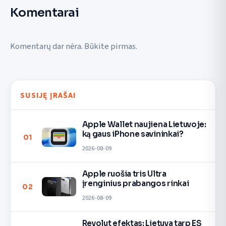
Komentarai
Komentarų dar nėra. Būkite pirmas.
SUSIJĘ ĮRAŠAI
Apple Wallet naujiena Lietuvoje:
ką gaus iPhone savininkai?
01
2026-08-09
Apple ruošia tris Ultra
įrenginius prabangos rinkai
02
2026-08-09
Revolut efektas: Lietuva tarp ES