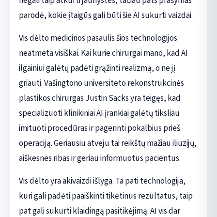
negali taip atkurti jaunystės, tačiau pats prašymas
parodė, kokie įtaigūs gali būti šie AI sukurti vaizdai.
Vis dėlto medicinos pasaulis šios technologijos
neatmeta visiškai. Kai kurie chirurgai mano, kad AI
ilgainiui galėtų padėti grąžinti realizmą, o ne jį
griauti. Vašingtono universiteto rekonstrukcinės
plastikos chirurgas Justin Sacks yra teigęs, kad
specializuoti klinikiniai AI įrankiai galėtų tiksliau
imituoti procedūras ir pagerinti pokalbius prieš
operaciją. Geriausiu atveju tai reikštų mažiau iliuzijų,
aiškesnes ribas ir geriau informuotus pacientus.
Vis dėlto yra akivaizdi išlyga. Ta pati technologija,
kuri gali padėti paaiškinti tikėtinus rezultatus, taip
pat gali sukurti klaidingą pasitikėjimą. AI vis dar