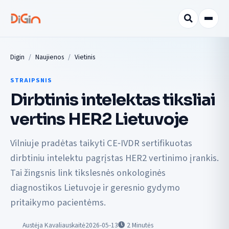
Digin
Naujienos
Vietinis
STRAIPSNIS
Dirbtinis intelektas tiksliai
vertins HER2 Lietuvoje
Vilniuje pradėtas taikyti CE‑IVDR sertifikuotas
dirbtiniu intelektu pagrįstas HER2 vertinimo įrankis.
Tai žingsnis link tikslesnės onkologinės
diagnostikos Lietuvoje ir geresnio gydymo
pritaikymo pacientėms.
Austėja Kavaliauskaitė
2026-05-13
2
Minutės