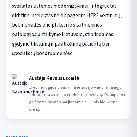
sveikatos sistemos modernizavimui. Integruotas
dirbtinis intelektas ne tik pagerins HER2 vertinimą,
bet ir prisidės prie platesnio skaitmeninės
patologijos pritaikymo Lietuvoje, stiprindamas
gydymo tikslumą ir pasitikėjimą pacientų bei
specialistų bendruomenėse.
Austėja Kavaliauskaitė
„Technologijos visada mane žavėjo – nuo išmaniųjų
telefonų iki dirbtinio intelekto proveržių. Džiaugiuosi
galėdama dalintis naujienomis su jumis kiekvieną
dieną.“