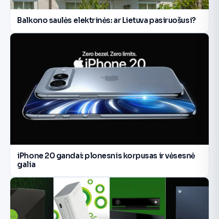
Balkono saulės elektrinės: ar Lietuva pasiruošusi?
iPhone 20 gandai: plonesnis korpusas ir vėsesnė
galia