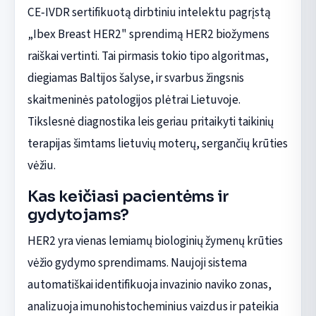
CE‑IVDR sertifikuotą dirbtiniu intelektu pagrįstą
„Ibex Breast HER2" sprendimą HER2 biožymens
raiškai vertinti. Tai pirmasis tokio tipo algoritmas,
diegiamas Baltijos šalyse, ir svarbus žingsnis
skaitmeninės patologijos plėtrai Lietuvoje.
Tikslesnė diagnostika leis geriau pritaikyti taikinių
terapijas šimtams lietuvių moterų, sergančių krūties
vėžiu.
Kas keičiasi pacientėms ir
gydytojams?
HER2 yra vienas lemiamų biologinių žymenų krūties
vėžio gydymo sprendimams. Naujoji sistema
automatiškai identifikuoja invazinio naviko zonas,
analizuoja imunohistocheminius vaizdus ir pateikia