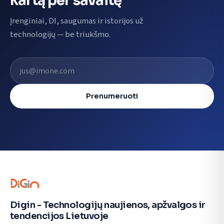
kartą per savaitę
Įrenginiai, DI, saugumas ir istorijos už
technologijų — be triukšmo.
El. pašto adresas
Prenumeruoti
Digin - Technologijų naujienos, apžvalgos ir
tendencijos Lietuvoje