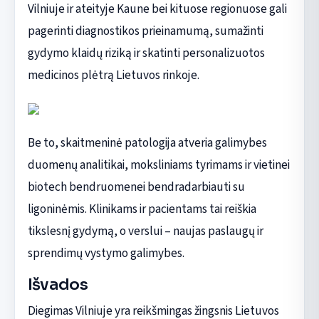
Vilniuje ir ateityje Kaune bei kituose regionuose gali
pagerinti diagnostikos prieinamumą, sumažinti
gydymo klaidų riziką ir skatinti personalizuotos
medicinos plėtrą Lietuvos rinkoje.
Be to, skaitmeninė patologija atveria galimybes
duomenų analitikai, moksliniams tyrimams ir vietinei
biotech bendruomenei bendradarbiauti su
ligoninėmis. Klinikams ir pacientams tai reiškia
tikslesnį gydymą, o verslui – naujas paslaugų ir
sprendimų vystymo galimybes.
Išvados
Diegimas Vilniuje yra reikšmingas žingsnis Lietuvos