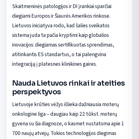
Skaitmeninės patologijos ir DI įrankiai sparčiai
diegiami Europos ir Šiaurės Amerikos rinkose.
Lietuvos iniciatyva rodo, kad šalies sveikatos
sistema juda ta pačia kryptimi kaip globalios
inovacijos: diegiamas sertifikuotas sprendimas,
atitinkantis ES standartus, o tai palengvina
integraciją į platesnes klinikines gaires.
Nauda Lietuvos rinkai ir ateities
perspektyvos
Lietuvoje krūties vėžys išlieka dažniausia moterų
onkologine liga – daugiau kaip 22 tūkst. moterų
gyvena su šia diagnoze, o kasmet nustatoma apie 1
700 naujų atvejų. Tokios technologijos diegimas