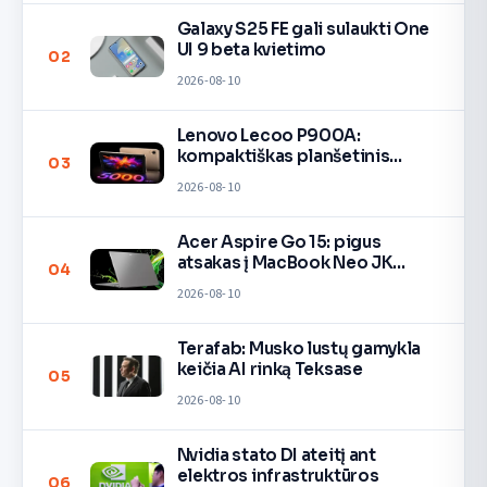
Galaxy S25 FE gali sulaukti One
UI 9 beta kvietimo
02
2026-08-10
Lenovo Lecoo P900A:
kompaktiškas planšetinis
03
kompiuteris
2026-08-10
Acer Aspire Go 15: pigus
atsakas į MacBook Neo JK
04
rinkoje
2026-08-10
Terafab: Musko lustų gamykla
keičia AI rinką Teksase
05
2026-08-10
Nvidia stato DI ateitį ant
elektros infrastruktūros
06