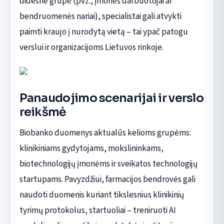
didesnė grupė (pvz., įmonės darbuotojai ar
bendruomenės nariai), specialistai gali atvykti
paimti kraujo į nurodytą vietą – tai ypač patogu
verslui ir organizacijoms Lietuvos rinkoje.
Panaudojimo scenarijai ir verslo
reikšmė
Biobanko duomenys aktualūs kelioms grupėms:
klinikiniams gydytojams, mokslininkams,
biotechnologijų įmonėms ir sveikatos technologijų
startupams. Pavyzdžiui, farmacijos bendrovės gali
naudoti duomenis kuriant tikslesnius klinikinių
tyrimų protokolus, startuoliai – treniruoti AI