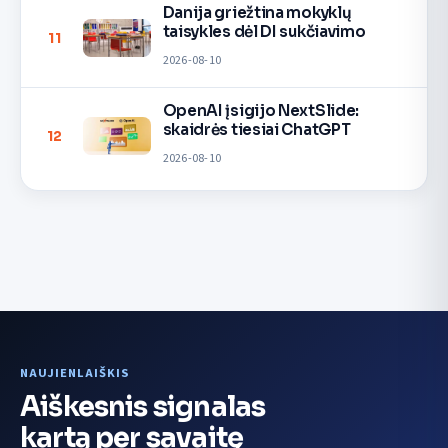
Danija griežtina mokyklų
taisykles dėl DI sukčiavimo
11
2026-08-10
OpenAI įsigijo NextSlide:
skaidrės tiesiai ChatGPT
12
2026-08-10
NAUJIENLAIŠKIS
Aiškesnis signalas
kartą per savaitę