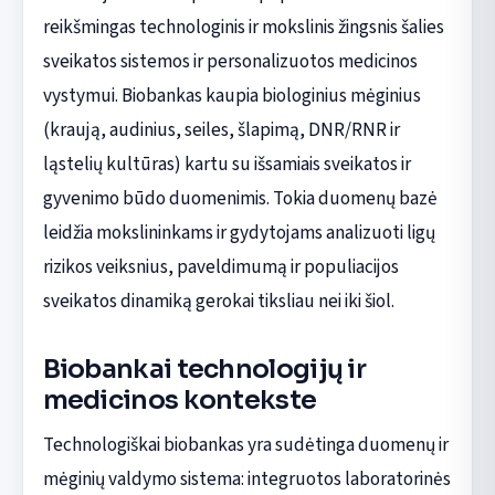
reikšmingas technologinis ir mokslinis žingsnis šalies
sveikatos sistemos ir personalizuotos medicinos
vystymui. Biobankas kaupia biologinius mėginius
(kraują, audinius, seiles, šlapimą, DNR/RNR ir
ląstelių kultūras) kartu su išsamiais sveikatos ir
gyvenimo būdo duomenimis. Tokia duomenų bazė
leidžia mokslininkams ir gydytojams analizuoti ligų
rizikos veiksnius, paveldimumą ir populiacijos
sveikatos dinamiką gerokai tiksliau nei iki šiol.
Biobankai technologijų ir
medicinos kontekste
Technologiškai biobankas yra sudėtinga duomenų ir
mėginių valdymo sistema: integruotos laboratorinės