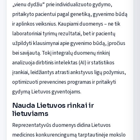
„vienu dydžiu“ prie individualizuoto gydymo,
pritaikyto pacientui pagal genetiką, gyvenimo būdą
ir aplinkos veiksnius. Kaupiami duomenys – ne tik
laboratoriniai tyrimų rezultatai, bet ir pacientų
užpildyti klausimynai apie gyvenimo būdą, įpročius
bei savijautą. Tokį integralų duomenų rinkinį
analizuoja dirbtinis intelektas (AI) ir statistikos
įrankiai, leidžiantys atrasti ankstyvus ligų požymius,
optimizuoti prevencines programas ir pritaikyti
gydymą Lietuvos gyventojams.
Nauda Lietuvos rinkai ir
lietuviams
Reprezentatyvūs duomenys didina Lietuvos
medicinos konkurencingumą tarptautinėje mokslo