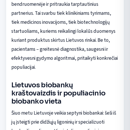
bendruomenėje ir pritraukia tarptautinius
partnerius. Tai svarbu tiek klinikiniams tyrimams,
tiek medicinos inovacijoms, tiek biotechnologijų
startuoliams, kuriems reikalingi lokalūs duomenys
kuriant produktus skirtus Lietuvos rinkai. Be to,
pacientams – greitesnė diagnostika, saugesni ir
efektyvesni gydymo algoritmai, pritaikyti konkrečiai
populiacijai.
Lietuvos biobankų
kraštovaizdis ir populiacinio
biobanko vieta
Šiuo metu Lietuvoje veikia septyni biobankai: šeši iš
jų įsteigti prie didžiųjų ligoninių ir specializuoti