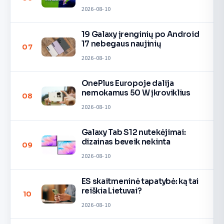
2026-08-10
19 Galaxy įrenginių po Android
17 nebegaus naujinių
07
2026-08-10
OnePlus Europoje dalija
nemokamus 50 W įkroviklius
08
2026-08-10
Galaxy Tab S12 nutekėjimai:
dizainas beveik nekinta
09
2026-08-10
ES skaitmeninė tapatybė: ką tai
reiškia Lietuvai?
10
2026-08-10