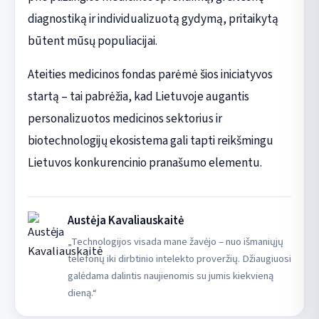
diagnostiką ir individualizuotą gydymą, pritaikytą
būtent mūsų populiacijai.
Ateities medicinos fondas parėmė šios iniciatyvos
startą – tai pabrėžia, kad Lietuvoje augantis
personalizuotos medicinos sektorius ir
biotechnologijų ekosistema gali tapti reikšmingu
Lietuvos konkurencinio pranašumo elementu.
Austėja Kavaliauskaitė
„Technologijos visada mane žavėjo – nuo išmaniųjų
telefonų iki dirbtinio intelekto proveržių. Džiaugiuosi
galėdama dalintis naujienomis su jumis kiekvieną
dieną.“