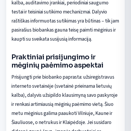
kalba, auditavimo įrankiai, periodiniai saugumo
testai ir teisiniai sutikimo mechanizmai. Dalyvio
raštiškas informuotas sutikimas yra būtinas – tik jam
pasirašius biobankas gauna teisę paimti mėginius ir
kaupti su sveikata susijusią informaciją.
Praktiniai prisijungimo ir
mėginių paėmimo aspektai
Prisijungti prie biobanko paprasta: užsiregistravus
interneto svetainėje (svetainė prieinama lietuvių
kalba), dalyvis užsipildo klausimyną savo paskyroje
ir renkasi artimiausią mėginių paėmimo vietą. Šiuo
metu mėginius galima paaukoti Vilniuje, Kaune ir
Šiauliuose, o netrukus ir Klaipėdoje. Jei susidaro