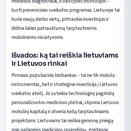
modelius diagnostikai, o valstybės institucijos –
kurti prevencines sveikatos programas. Lietuvoje tai
kuria naujų darbo vietų, pritraukia investicijas ir
didina šalies patrauklumą tarptautinėms
mokslinėms iniciatyvoms.
Išvados: ką tai reiškia lietuviams
ir Lietuvos rinkai
Pirmasis populiacinis biobankas – tai ne tik mokslo
instrumentas, bet ir strateginė investicija į Lietuvos
sveikatos ateitį. Jis suteikia technologinį pagrindą
personalizuotos medicinos plėtrai, stiprina Lietuvos
mokslinį kapitalą ir atveria kelią tarptautiniams
projektams. Lietuviams tai reiškia geresnę prieigą
prie pažangios medicinos sprendimų, greitesnę