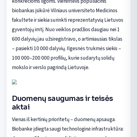
konkrečioms ligoms. Vienintelis populiacinis
biobankas įsikūrė Vilniaus universiteto Medicinos
fakultete ir siekia surinkti reprezentatyvią Lietuvos
gyventojų imtį. Nuo veiklos pradžios daugiau nei 1
600 dalyvių jau užsiregistravo, o artimiausias tikslas
– pasiekti 10 000 dalyvių. Ilgesnės trukmės siekis –
100 000–200 000 profilių, kurie sudarytų solidų
mokslo ir verslo pagrindą Lietuvoje.
Duomenų saugumas ir teisės
aktai
Vienas iš kertinių prioritetų – duomenų apsauga.
Biobanke įdiegta saugi technologinė infrastruktūra: