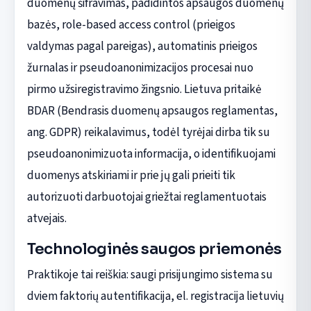
duomenų šifravimas, padidintos apsaugos duomenų
bazės, role-based access control (prieigos
valdymas pagal pareigas), automatinis prieigos
žurnalas ir pseudoanonimizacijos procesai nuo
pirmo užsiregistravimo žingsnio. Lietuva pritaikė
BDAR (Bendrasis duomenų apsaugos reglamentas,
ang. GDPR) reikalavimus, todėl tyrėjai dirba tik su
pseudoanonimizuota informacija, o identifikuojami
duomenys atskiriami ir prie jų gali prieiti tik
autorizuoti darbuotojai griežtai reglamentuotais
atvejais.
Technologinės saugos priemonės
Praktikoje tai reiškia: saugi prisijungimo sistema su
dviem faktorių autentifikacija, el. registracija lietuvių