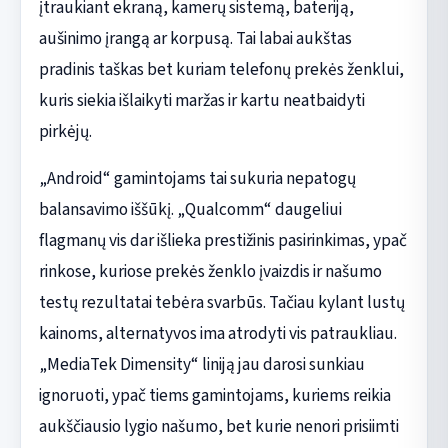
įtraukiant ekraną, kamerų sistemą, bateriją,
aušinimo įrangą ar korpusą. Tai labai aukštas
pradinis taškas bet kuriam telefonų prekės ženklui,
kuris siekia išlaikyti maržas ir kartu neatbaidyti
pirkėjų.
„Android“ gamintojams tai sukuria nepatogų
balansavimo iššūkį. „Qualcomm“ daugeliui
flagmanų vis dar išlieka prestižinis pasirinkimas, ypač
rinkose, kuriose prekės ženklo įvaizdis ir našumo
testų rezultatai tebėra svarbūs. Tačiau kylant lustų
kainoms, alternatyvos ima atrodyti vis patraukliau.
„MediaTek Dimensity“ liniją jau darosi sunkiau
ignoruoti, ypač tiems gamintojams, kuriems reikia
aukščiausio lygio našumo, bet kurie nenori prisiimti