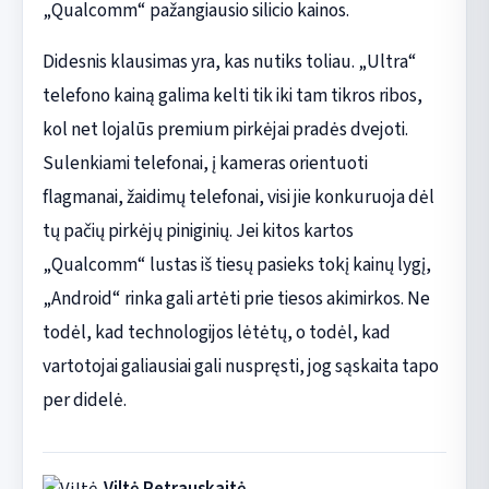
„Qualcomm“ pažangiausio silicio kainos.
Didesnis klausimas yra, kas nutiks toliau. „Ultra“
telefono kainą galima kelti tik iki tam tikros ribos,
kol net lojalūs premium pirkėjai pradės dvejoti.
Sulenkiami telefonai, į kameras orientuoti
flagmanai, žaidimų telefonai, visi jie konkuruoja dėl
tų pačių pirkėjų piniginių. Jei kitos kartos
„Qualcomm“ lustas iš tiesų pasieks tokį kainų lygį,
„Android“ rinka gali artėti prie tiesos akimirkos. Ne
todėl, kad technologijos lėtėtų, o todėl, kad
vartotojai galiausiai gali nuspręsti, jog sąskaita tapo
per didelė.
Viltė Petrauskaitė