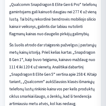
„Qualcomm Snapdragon 8 Elite Gen 6 Pro“ telefonų
gamintojams gali kainuoti daugiau nei 277 € už vieną
lustą. Tai būtų rekordinė bendrovės mobiliojo silicio
kaina ir veiksnys, galintis dar labiau nutolinti
flagmanų kainas nuo daugelio pirkėjų galimybių.
Šis šuolis atrodo dar staigesnis pažvelgus į pastarųjų
metų kainų istoriją. Prieš kelias kartas „Snapdragon
8 Gen 1“, kaip buvo teigiama, kainavo maždaug nuo
111 € iki 120 € už vienetą. Analitikai dabartinį
„Snapdragon 8 Elite Gen 5“ vertina apie 258 €. Kitaip
tariant, „Qualcomm“ aukščiausios klasės išmaniųjų
telefonų lustų rinkinio kaina vos per kelis produktų
ciklus smarkiai išaugo, o ženklų, kad ši tendencija
artimiausiu metu atvės, kol kas nedaug.