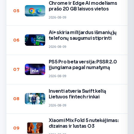
Chrome ir Edge AI modeliams
prašo 20 GB laisvos vietos
05
2026-08-09
Ai+ skiria milijardus išmaniųjų
telefonų saugumui stiprinti
06
2026-08-09
PS5 Pro beta versija: PSSR 2.0
įjungiama pagal numatymą
07
2026-08-09
Inventi atveria Swift kelią
Lietuvos fintech rinkai
08
2026-08-09
Xiaomi Mix Fold 5 nutekėjimas:
dizainas ir lustas O3
09