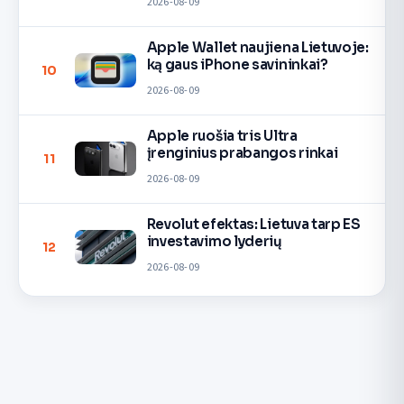
2026-08-09
Apple Wallet naujiena Lietuvoje:
ką gaus iPhone savininkai?
10
2026-08-09
Apple ruošia tris Ultra
įrenginius prabangos rinkai
11
2026-08-09
Revolut efektas: Lietuva tarp ES
investavimo lyderių
12
2026-08-09