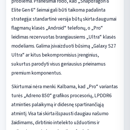
problema. Pranešimai rodo, kad „Snapdragon 8
Elite Gen 6“ šeimai gali būti taikoma padalinta
strategija: standartinė versija būtų skirta daugumai
flagmanų klasės „Android“ telefonų, o „Pro“
leidimas rezervuotas brangiausiems „Ultra“ klasės
modeliams. Galima įsivaizduoti būsimą „Galaxy S27
Ultra“ ar kitus bekompromisius įrenginius,
sukurtus parodyti visus geriausius prieinamus
premium komponentus.
Skirtumai nėra menki. Kalbama, kad „Pro“ variantas
turės „Adreno 850“ grafikos procesorių, LPDDR6
atminties palaikymą ir didesnę spartinančiąją
atmintį. Visa tai skirta išspausti daugiau našumo
žaidimams, dirbtinio intelekto užduotims ir