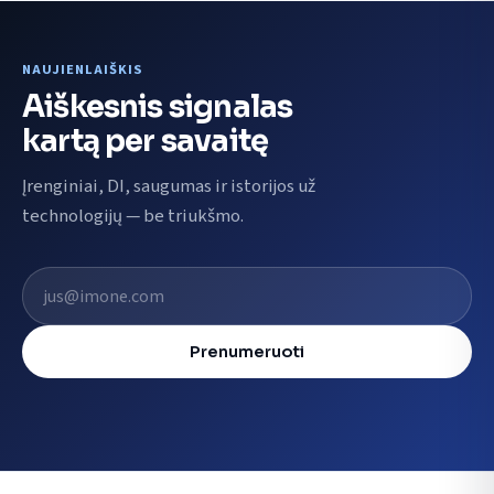
NAUJIENLAIŠKIS
Aiškesnis signalas
kartą per savaitę
Įrenginiai, DI, saugumas ir istorijos už
technologijų — be triukšmo.
El. pašto adresas
Prenumeruoti