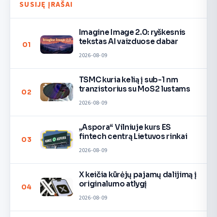
SUSIJĘ ĮRAŠAI
Imagine Image 2.0: ryškesnis
tekstas AI vaizduose dabar
01
2026-08-09
TSMC kuria kelią į sub-1 nm
tranzistorius su MoS2 lustams
02
2026-08-09
„Aspora“ Vilniuje kurs ES
fintech centrą Lietuvos rinkai
03
2026-08-09
X keičia kūrėjų pajamų dalijimą į
originalumo atlygį
04
2026-08-09