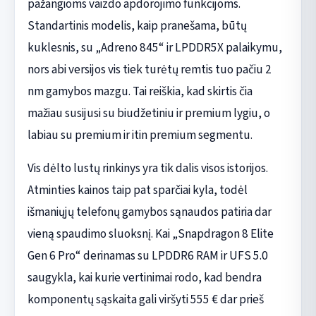
pažangioms vaizdo apdorojimo funkcijoms.
Standartinis modelis, kaip pranešama, būtų
kuklesnis, su „Adreno 845“ ir LPDDR5X palaikymu,
nors abi versijos vis tiek turėtų remtis tuo pačiu 2
nm gamybos mazgu. Tai reiškia, kad skirtis čia
mažiau susijusi su biudžetiniu ir premium lygiu, o
labiau su premium ir itin premium segmentu.
Vis dėlto lustų rinkinys yra tik dalis visos istorijos.
Atminties kainos taip pat sparčiai kyla, todėl
išmaniųjų telefonų gamybos sąnaudos patiria dar
vieną spaudimo sluoksnį. Kai „Snapdragon 8 Elite
Gen 6 Pro“ derinamas su LPDDR6 RAM ir UFS 5.0
saugykla, kai kurie vertinimai rodo, kad bendra
komponentų sąskaita gali viršyti 555 € dar prieš