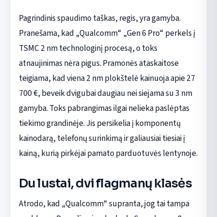
Pagrindinis spaudimo taškas, regis, yra gamyba.
Pranešama, kad „Qualcomm“ „Gen 6 Pro“ perkels į
TSMC 2 nm technologinį procesą, o toks
atnaujinimas nėra pigus. Pramonės ataskaitose
teigiama, kad viena 2 nm plokštelė kainuoja apie 27
700 €, beveik dvigubai daugiau nei siejama su 3 nm
gamyba. Toks pabrangimas ilgai nelieka paslėptas
tiekimo grandinėje. Jis persikelia į komponentų
kainodarą, telefonų surinkimą ir galiausiai tiesiai į
kainą, kurią pirkėjai pamato parduotuvės lentynoje.
Du lustai, dvi flagmanų klasės
Atrodo, kad „Qualcomm“ supranta, jog tai tampa