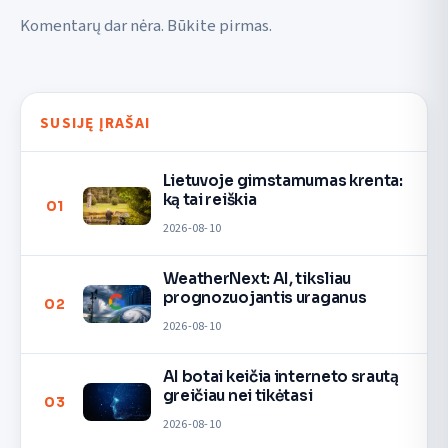
Komentarų dar nėra. Būkite pirmas.
SUSIJĘ ĮRAŠAI
Lietuvoje gimstamumas krenta:
ką tai reiškia
01
2026-08-10
WeatherNext: AI, tiksliau
prognozuojantis uraganus
02
2026-08-10
AI botai keičia interneto srautą
greičiau nei tikėtasi
03
2026-08-10