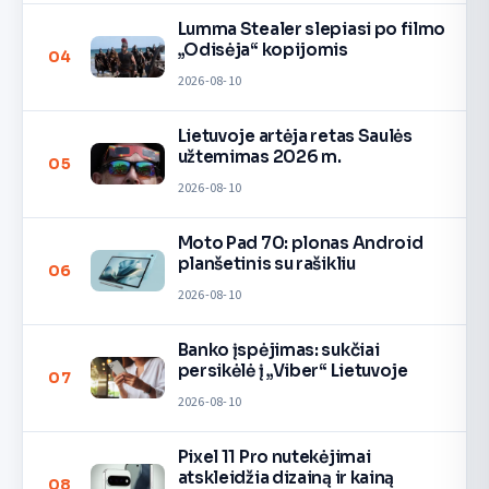
Lumma Stealer slepiasi po filmo
„Odisėja“ kopijomis
04
2026-08-10
Lietuvoje artėja retas Saulės
užtemimas 2026 m.
05
2026-08-10
Moto Pad 70: plonas Android
planšetinis su rašikliu
06
2026-08-10
Banko įspėjimas: sukčiai
persikėlė į „Viber“ Lietuvoje
07
2026-08-10
Pixel 11 Pro nutekėjimai
atskleidžia dizainą ir kainą
08