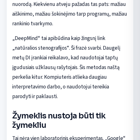
nuorodą. Kiekvienu atveju pažadas tas pats: mažiau
aiškinimo, mažiau šokinėjimo tarp programų, mažiau
rankinio tvarkymo.
„DeepMind“ tai apibūdina kaip žingsnį link
„natūralios stenografijos“. Ši frazė svarbi. Daugelį
metų DI įrankiai reikalavo, kad naudotojai taptų
įgudusiais užklausų rašytojais. Šis metodas naštą
perkelia kitur. Kompiuteris atlieka daugiau
interpretavimo darbo, o naudotojui tereikia
parodyti ir paklausti.
Žymeklis nustoja būti tik
žymekliu
Tai nėra vien laboratorinis eksperimentas. „Google“