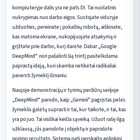
kompiuteryje dalis yra ne pats DI. Tai nuolatinis
nukrypimas nuo darbo eigos. Sustojate viduryje
užduoties, pereinate į pokalbių robotą, aiškinate,
kas matoma ekrane, nukopijuojate atsakymą ir
grįžtate prie darbo, kurį darėte. Dabar „Google
DeepMind“ nori pašalinti šią trintį pasitelkdama
paprastą idėją, kuri skamba netikėtai radikaliai:
paversti žymeklį išmaniu.
Naujoje demonstracijų ir tyrimų peržiūrų serijoje
„DeepMind“ parodo, kaip „Gemini“ pagrįstas pelės
žymeklis galėtų suprasti ir tai, kur taikote, ir tai, kas
yra po juo. Tai visiškai keičia sąveiką. Užuot rašę ilgą
užklausą, jūs parodote į objektą ir paprašote
norimo rezultato. Sistema pati perskaito aplinkinį