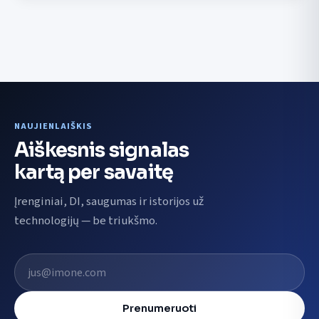
NAUJIENLAIŠKIS
Aiškesnis signalas
kartą per savaitę
Įrenginiai, DI, saugumas ir istorijos už
technologijų — be triukšmo.
El. pašto adresas
Prenumeruoti