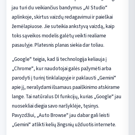
jau turi du veikiančius bandymus „AI Studio“
aplinkoje, skirtus vaizdų redagavimui ir paieškai
žemėlapiuose. Jie suteikia ankstyvą vaizdą, kaip
toks sąveikos modelis galėtų veikti realiame
pasaulyje. Platesnis planas siekia dar toliau.
„Google“ teigia, kad ši technologija keliauja į
„Chrome“, kur naudotojai galės pažymėti arba
parodyti į turinį tinklalapyje ir paklausti „Gemini“
apie jį, nerašydami išsamaus paaiškinimo atskirame
lange. Tai natūralus DI funkcijų, kurias „Google“ jau
nuosekliai diegia savo naršyklėje, tęsinys.
Pavyzdžiui, „Auto Browse“ jau dabar gali leisti
„Gemini“ atlikti kelių žingsnių užduotis internete.