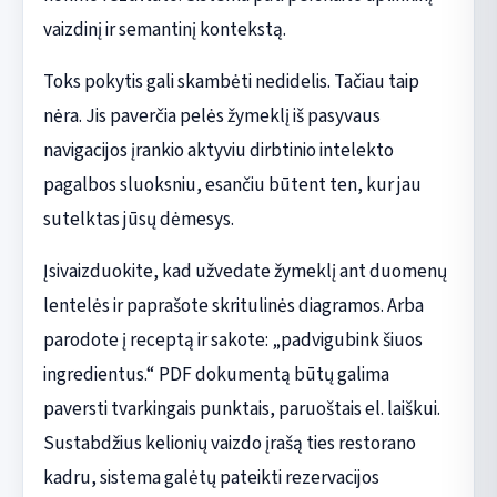
vaizdinį ir semantinį kontekstą.
Toks pokytis gali skambėti nedidelis. Tačiau taip
nėra. Jis paverčia pelės žymeklį iš pasyvaus
navigacijos įrankio aktyviu dirbtinio intelekto
pagalbos sluoksniu, esančiu būtent ten, kur jau
sutelktas jūsų dėmesys.
Įsivaizduokite, kad užvedate žymeklį ant duomenų
lentelės ir paprašote skritulinės diagramos. Arba
parodote į receptą ir sakote: „padvigubink šiuos
ingredientus.“ PDF dokumentą būtų galima
paversti tvarkingais punktais, paruoštais el. laiškui.
Sustabdžius kelionių vaizdo įrašą ties restorano
kadru, sistema galėtų pateikti rezervacijos