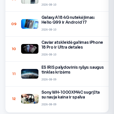
2026-08-10
Galaxy A18 4G nutekėjimas:
Helio G99 ir Android 17
09
2026-08-10
Caviar atskleidė galimas iPhone
18 Pro ir Ultra detales
10
2026-08-10
ES IRIS palydovinis ryšys: saugus
tinklas krizėms
11
2026-08-09
Sony WH-1000XM4C sugrįžta
su nauja kaina ir spalva
12
2026-08-09