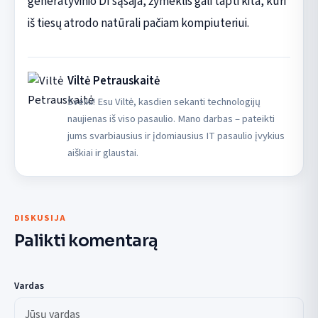
generatyvinio DI sąsaja, žymeklis gali tapti kita, kuri
iš tiesų atrodo natūrali pačiam kompiuteriui.
Viltė Petrauskaitė
Sveiki! Esu Viltė, kasdien sekanti technologijų
naujienas iš viso pasaulio. Mano darbas – pateikti
jums svarbiausius ir įdomiausius IT pasaulio įvykius
aiškiai ir glaustai.
DISKUSIJA
Palikti komentarą
Vardas