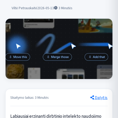
Viltė Petrauskaitė
2026-05-13
3
Minutės
Dalytis
Skaitymo laikas: 3 Minutės
Labiausiai erzinanti dirbtinio intelekto naudojimo