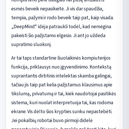
esmės beveik nepasikeitė. Ji vis dar spaudžia,
tempia, pažymi ir rodo beveik taip pat, kaip visada.
„DeepMind“ idėja patraukli todėl, kad nemėgina
pakeisti šio pažįstamo elgesio. Ji ant jo uždeda
supratimo sluoksnį.
Ar tai taps standartine šiuolaikinės kompiuterijos
funkcija, priklausys nuo įgyvendinimo. Kontekstą
suprantantis dirbtinis intelektas skamba galingai,
tačiau jis taip pat kelia pažįstamus klausimus apie
tikslumą, privatumą ir tai, kiek naudotojai pasitikės
sistema, kuri nuolat interpretuoja tai, kas rodoma
ekrane. Vis dėlto šios krypties sunku nepastebėti.
Jei pokalbių robotai buvo pirmoji didelė