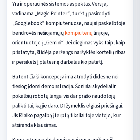
Yra ir operacinės sistemos aspektas. Versija,
vadinama „Magic Pointer“, turėtų pasirodyti
„Googlebook“ kompiuteriuose, naujai paskelbtoje
bendrovės nešiojamųjų
kompiuterių
linijoje,
orientuotoje į „Gemini“. Jei diegimas vyks taip, kaip
pristatyta, ši idėja peržengs naršyklės kortelių ribas
ir persikels į platesnę darbalaukio patirtį.
Būtent čia ši koncepcija ima atrodyti didesnė nei
tiesiog įdomi demonstracija. Šoniniai skydeliai ir
pokalbių robotų langai vis dar prašo naudotojų
palikti tai, ką jie daro. DI žymeklis elgiasi priešingai.
Jis išlaiko pagalbą įterptą tiksliai toje vietoje, kur
atsiranda klausimas.
Kompiuterio pelė daugiau nei pusę amžiaus iš