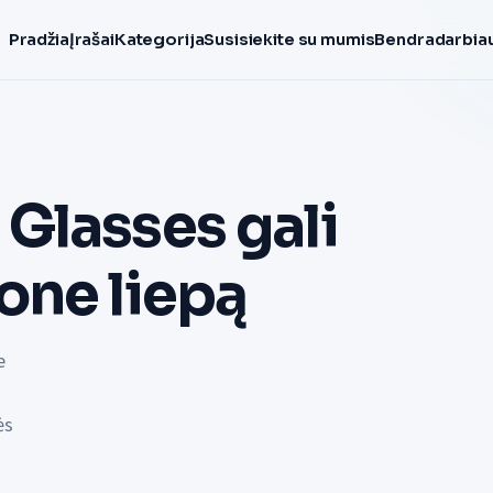
Pradžia
Įrašai
Kategorija
Susisiekite su mumis
Bendradarbiau
Glasses gali
one liepą
e
ės