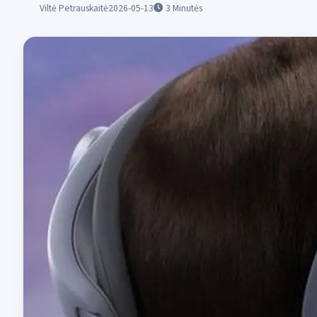
Viltė Petrauskaitė
2026-05-13
3
Minutės