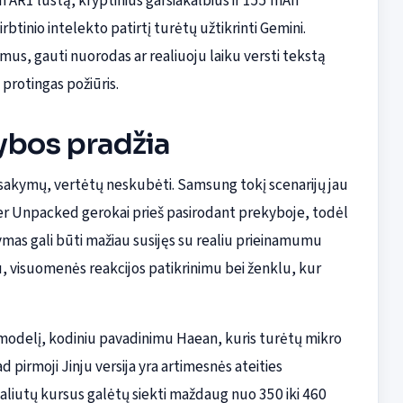
R1 lustą, kryptinius garsiakalbius ir 155 mAh
tinio intelekto patirtį turėtų užtikrinti Gemini.
imus, gauti nuorodas ar realiuoju laiku versti tekstą
 protingas požiūris.
ybos pradžia
 užsakymų, vertėtų neskubėti. Samsung tokį scenarijų jau
er Unpacked gerokai prieš pasirodant prekyboje, todėl
dymas gali būti mažiau susijęs su realiu prieinamumu
u, visuomenės reakcijos patikrinimu bei ženklu, kur
 modelį, kodiniu pavadinimu Haean, kuris turėtų mikro
 pirmoji Jinju versija yra artimesnės ateities
liutų kursus galėtų siekti maždaug nuo 350 iki 460