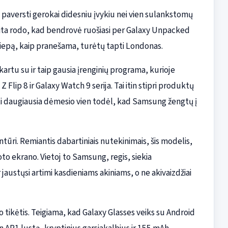
 paversti gerokai didesniu įvykiu nei vien sulankstomų
ita rodo, kad bendrovė ruošiasi per Galaxy Unpacked
liepą, kaip pranešama, turėtų tapti Londonas.
kartu su ir taip gausia įrenginių programa, kurioje
Flip 8 ir Galaxy Watch 9 serija. Tai itin stipri produktų
aukti daugiausia dėmesio vien todėl, kad Samsung žengtų į
tūri. Remiantis dabartiniais nutekinimais, šis modelis,
to ekrano. Vietoj to Samsung, regis, siekia
 jaustųsi artimi kasdieniams akiniams, o ne akivaizdžiai
 tikėtis. Teigiama, kad Galaxy Glasses veiks su Android