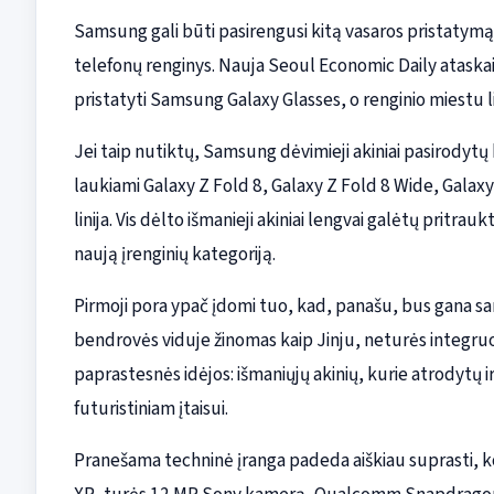
Samsung gali būti pasirengusi kitą vasaros pristatymą
telefonų renginys. Nauja Seoul Economic Daily ataska
pristatyti Samsung Galaxy Glasses, o renginio miestu 
Jei taip nutiktų, Samsung dėvimieji akiniai pasirodytų 
laukiami Galaxy Z Fold 8, Galaxy Z Fold 8 Wide, Galaxy Z 
linija. Vis dėlto išmanieji akiniai lengvai galėtų pritr
naują įrenginių kategoriją.
Pirmoji pora ypač įdomi tuo, kad, panašu, bus gana san
bendrovės viduje žinomas kaip Jinju, neturės integruo
paprastesnės idėjos: išmaniųjų akinių, kurie atrodytų ir
futuristiniam įtaisui.
Pranešama techninė įranga padeda aiškiau suprasti, ko