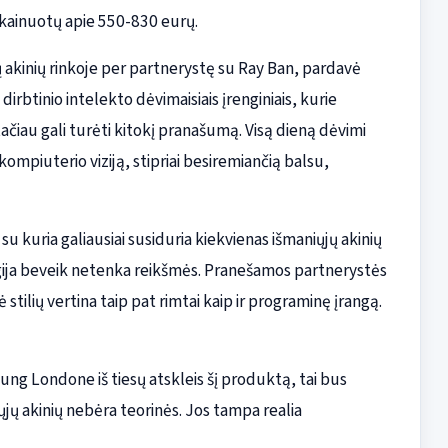
kainuotų apie 550-830 eurų.
jų akinių rinkoje per partnerystę su Ray Ban, pardavė
 dirbtinio intelekto dėvimaisiais įrenginiais, kurie
tačiau gali turėti kitokį pranašumą. Visą dieną dėvimi
 kompiuterio viziją, stipriai besiremiančią balsu,
 kuria galiausiai susiduria kiekvienas išmaniųjų akinių
ogija beveik netenka reikšmės. Pranešamos partnerystės
tilių vertina taip pat rimtai kaip ir programinę įrangą.
ung Londone iš tiesų atskleis šį produktą, tai bus
iųjų akinių nebėra teorinės. Jos tampa realia