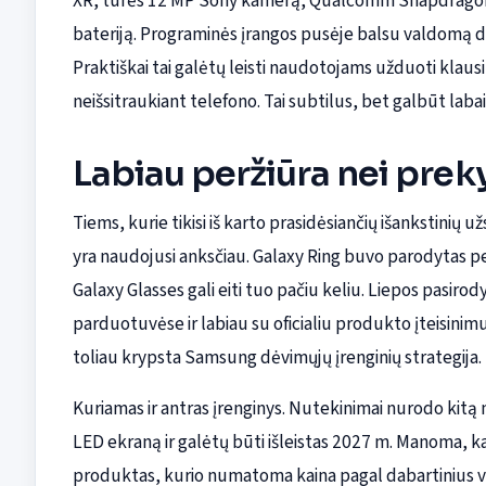
XR, turės 12 MP Sony kamerą, Qualcomm Snapdragon A
bateriją. Programinės įrangos pusėje balsu valdomą dirb
Praktiškai tai galėtų leisti naudotojams užduoti klaus
neišsitraukiant telefono. Tai subtilus, bet galbūt labai
Labiau peržiūra nei prek
Tiems, kurie tikisi iš karto prasidėsiančių išankstinių
yra naudojusi anksčiau. Galaxy Ring buvo parodytas p
Galaxy Glasses gali eiti tuo pačiu keliu. Liepos pasiro
parduotuvėse ir labiau su oficialiu produkto įteisinim
toliau krypsta Samsung dėvimųjų įrenginių strategija.
Kuriamas ir antras įrenginys. Nutekinimai nurodo kitą
LED ekraną ir galėtų būti išleistas 2027 m. Manoma, kad
produktas, kurio numatoma kaina pagal dabartinius va