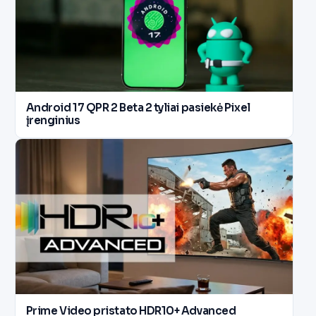
Android 17 QPR 2 Beta 2 tyliai pasiekė Pixel
įrenginius
Prime Video pristato HDR10+ Advanced