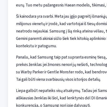
eurų. Tuo metu pažangesnis Haean modelis, tikimasi, 
Ši kainodara yra svarbi. Meta jau įgijo pagreitį išmanių
milijonus vienetų ir įrodė, kad vartotojai iš tiesų domisi
neatrodo nejaukiai. Samsung į šią rinką ateina vėliau, 
Gemini paremti akiniai siūlo šiek tiek kitokią aplinkinio
kontekstu ir patogumu.
Panašu, kad Samsung taip pat supranta esminę tiesą, su
prekės ženklas: jei žmonės nenori jų nešioti, technol
su Warby Parker ir Gentle Monster rodo, kad bendrovė s
Tai gali būti viena svarbiausių visos istorijos detalių.
Liepa galbūt nepateiks visų atsakymų. Tačiau jei Sams
aiškiausias ženklas iki šiol, kad lenktynės dėl DI išman
konkurencija, o Samsung nori joje dalyvauti.