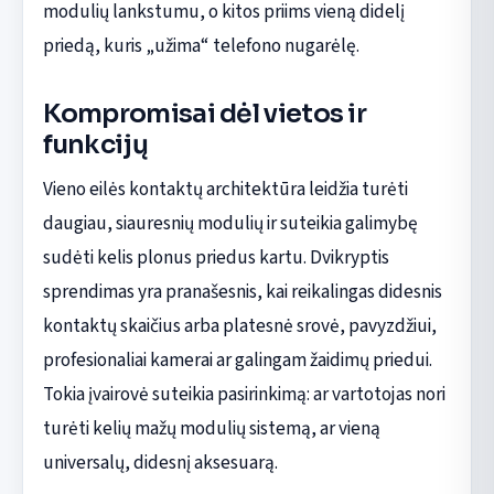
modulių lankstumu, o kitos priims vieną didelį
priedą, kuris „užima“ telefono nugarėlę.
Kompromisai dėl vietos ir
funkcijų
Vieno eilės kontaktų architektūra leidžia turėti
daugiau, siauresnių modulių ir suteikia galimybę
sudėti kelis plonus priedus kartu. Dvikryptis
sprendimas yra pranašesnis, kai reikalingas didesnis
kontaktų skaičius arba platesnė srovė, pavyzdžiui,
profesionaliai kamerai ar galingam žaidimų priedui.
Tokia įvairovė suteikia pasirinkimą: ar vartotojas nori
turėti kelių mažų modulių sistemą, ar vieną
universalų, didesnį aksesuarą.