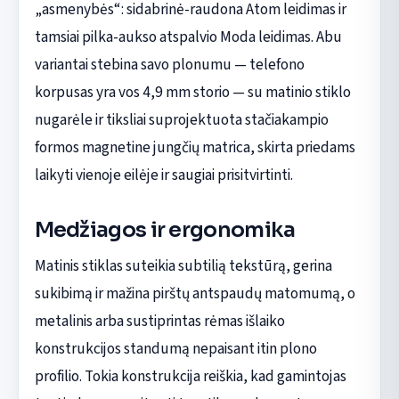
„asmenybės“: sidabrinė-raudona Atom leidimas ir
tamsiai pilka-aukso atspalvio Moda leidimas. Abu
variantai stebina savo plonumu — telefono
korpusas yra vos 4,9 mm storio — su matinio stiklo
nugarėle ir tiksliai suprojektuota stačiakampio
formos magnetine jungčių matrica, skirta priedams
laikyti vienoje eilėje ir saugiai prisitvirtinti.
Medžiagos ir ergonomika
Matinis stiklas suteikia subtilią tekstūrą, gerina
sukibimą ir mažina pirštų antspaudų matomumą, o
metalinis arba sustiprintas rėmas išlaiko
konstrukcijos standumą nepaisant itin plono
profilio. Tokia konstrukcija reiškia, kad gamintojas