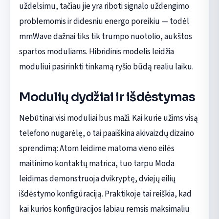
uždelsimu, tačiau jie yra riboti signalo uždengimo
problemomis ir didesniu energo poreikiu — todėl
mmWave dažnai tiks tik trumpo nuotolio, aukštos
spartos moduliams. Hibridinis modelis leidžia
moduliui pasirinkti tinkamą ryšio būdą realiu laiku.
Modulių dydžiai ir išdėstymas
Nebūtinai visi moduliai bus maži. Kai kurie užims visą
telefono nugarėlę, o tai paaiškina akivaizdų dizaino
sprendimą: Atom leidime matoma vieno eilės
maitinimo kontaktų matrica, tuo tarpu Moda
leidimas demonstruoja dvikryptę, dviejų eilių
išdėstymo konfigūraciją. Praktikoje tai reiškia, kad
kai kurios konfigūracijos labiau remsis maksimaliu