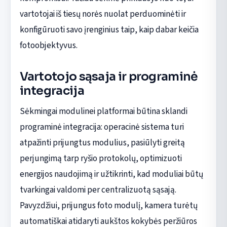
vartotojai iš tiesų norės nuolat perduominėti ir
konfigūruoti savo įrenginius taip, kaip dabar keičia
fotoobjektyvus.
Vartotojo sąsaja ir programinė
integracija
Sėkmingai modulinei platformai būtina sklandi
programinė integracija: operacinė sistema turi
atpažinti prijungtus modulius, pasiūlyti greitą
perjungimą tarp ryšio protokolų, optimizuoti
energijos naudojimą ir užtikrinti, kad moduliai būtų
tvarkingai valdomi per centralizuotą sąsają.
Pavyzdžiui, prijungus foto modulį, kamera turėtų
automatiškai atidaryti aukštos kokybės peržiūros