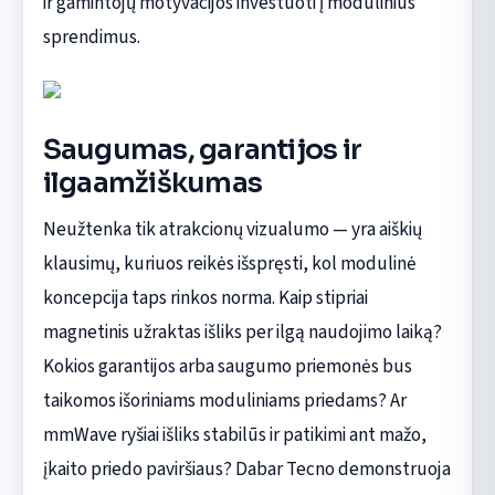
ir gamintojų motyvacijos investuoti į modulinius
sprendimus.
Saugumas, garantijos ir
ilgaamžiškumas
Neužtenka tik atrakcionų vizualumo — yra aiškių
klausimų, kuriuos reikės išspręsti, kol modulinė
koncepcija taps rinkos norma. Kaip stipriai
magnetinis užraktas išliks per ilgą naudojimo laiką?
Kokios garantijos arba saugumo priemonės bus
taikomos išoriniams moduliniams priedams? Ar
mmWave ryšiai išliks stabilūs ir patikimi ant mažo,
įkaito priedo paviršiaus? Dabar Tecno demonstruoja