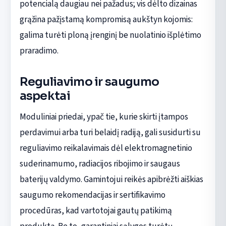
potencialą daugiau nei pažadus; vis dėlto dizainas
grąžina pažįstamą kompromisą aukštyn kojomis:
galima turėti ploną įrenginį be nuolatinio išplėtimo
praradimo.
Reguliavimo ir saugumo
aspektai
Moduliniai priedai, ypač tie, kurie skirti įtampos
perdavimui arba turi belaidį radiją, gali susidurti su
reguliavimo reikalavimais dėl elektromagnetinio
suderinamumo, radiacijos ribojimo ir saugaus
baterijų valdymo. Gamintojui reikės apibrėžti aiškias
saugumo rekomendacijas ir sertifikavimo
procedūras, kad vartotojai gautų patikimą