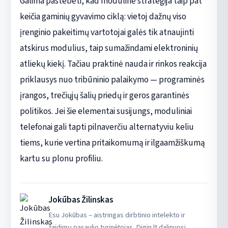
Galima pastebėti, kad modulinė strategija taip pat
keičia gaminių gyvavimo ciklą: vietoj dažnų viso
įrenginio pakeitimų vartotojai galės tik atnaujinti
atskirus modulius, taip sumažindami elektroninių
atliekų kiekį. Tačiau praktinė nauda ir rinkos reakcija
priklausys nuo tribūninio palaikymo — programinės
įrangos, trečiųjų šalių priedų ir geros garantinės
politikos. Jei šie elementai susijungs, moduliniai
telefonai gali tapti pilnaverčiu alternatyviu keliu
tiems, kurie vertina pritaikomumą ir ilgaamžiškumą
kartu su plonu profiliu.
Jokūbas Žilinskas
Esu Jokūbas – aistringas dirbtinio intelekto ir
žaidimų pasaulio tyrinėtojas. Digin.lt dalinuosi