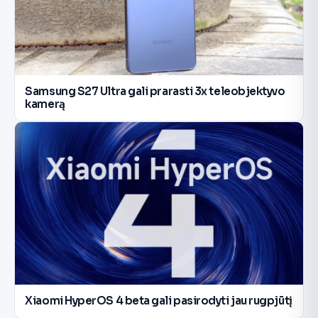
Samsung S27 Ultra gali prarasti 3x teleobjektyvo
kamerą
Xiaomi HyperOS 4 beta gali pasirodyti jau rugpjūtį