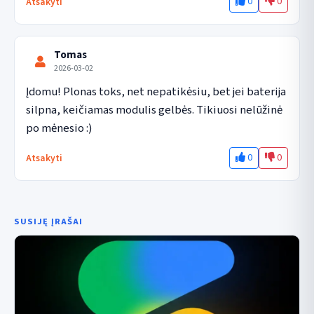
0
0
Atsakyti
Tomas
2026-03-02
Įdomu! Plonas toks, net nepatikėsiu, bet jei baterija 
silpna, keičiamas modulis gelbės. Tikiuosi nelūžinė 
po mėnesio :)
0
0
Atsakyti
SUSIJĘ ĮRAŠAI