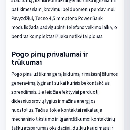
stabilumą, fiziniai kontaktai geriau tinka ilgesniam ir
patikimesniam įkrovimui bei duomenų perdavimui.
Pavyzdžiui, Tecno 4,5 mm storio Power Bank
modulis žada padvigubinti telefono veikimo laiką, o
bendras komplektas išlieka netikėtai plonas.
Pogo pinų privalumai ir
trūkumai
Pogo pinai užtikrina gerą laidumą ir mažesnį šilumos
generavimą lyginant su kai kuriais bekontakčiais
sprendimais. Jie leidžia efektyviai perduoti
didesnius srovių lygius ir mažina energijos
nuostolius. Tačiau tokie kontaktai reikalauja
mechaninio tikslumo ir ilgaamžiškumo: kontaktinių
taškų atsparumas oksidacijai, dulkių kaupimasis ir