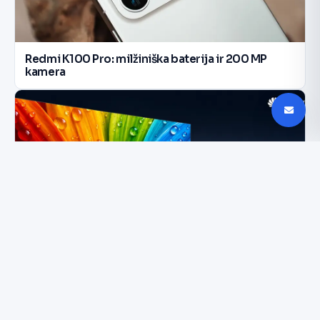
Redmi K100 Pro: milžiniška baterija ir 200 MP
kamera
Huawei RGB-MiniLED televizorius stebina kaina ir
spalvomis