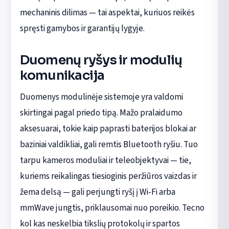
mechaninis dilimas — tai aspektai, kuriuos reikės
spręsti gamybos ir garantijų lygyje.
Duomenų ryšys ir modulių
komunikacija
Duomenys modulinėje sistemoje yra valdomi
skirtingai pagal priedo tipą. Mažo pralaidumo
aksesuarai, tokie kaip paprasti baterijos blokai ar
baziniai valdikliai, gali remtis Bluetooth ryšiu. Tuo
tarpu kameros moduliai ir teleobjektyvai — tie,
kuriems reikalingas tiesioginis peržiūros vaizdas ir
žema delsą — gali perjungti ryšį į Wi‑Fi arba
mmWave jungtis, priklausomai nuo poreikio. Tecno
kol kas neskelbia tikslių protokolų ir spartos