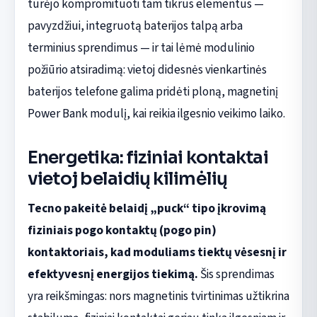
turėjo kompromituoti tam tikrus elementus —
pavyzdžiui, integruotą baterijos talpą arba
terminius sprendimus — ir tai lėmė modulinio
požiūrio atsiradimą: vietoj didesnės vienkartinės
baterijos telefone galima pridėti ploną, magnetinį
Power Bank modulį, kai reikia ilgesnio veikimo laiko.
Energetika: fiziniai kontaktai
vietoj belaidių kilimėlių
Tecno pakeitė belaidį „puck“ tipo įkrovimą
fiziniais pogo kontaktų (pogo pin)
kontaktoriais, kad moduliams tiektų vėsesnį ir
efektyvesnį energijos tiekimą.
Šis sprendimas
yra reikšmingas: nors magnetinis tvirtinimas užtikrina