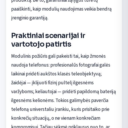
produktą. Be to, garantiniai sąlygos turėtų
paaiškinti, kaip modulių naudojimas veikia bendrą
įrenginio garantiją.
Praktiniai scenarijai ir
vartotojo patirtis
Modulinis požiūris gali pakeisti tai, kaip žmonės
naudoja telefonus: profesionalūs fotografai galės
laikinai pridėti aukštos klasės teleobjektyvą;
žaidėjai — įklijuoti fizinį pultelį ilgesnėms
varžyboms; keliautojai — pridėti papildomą bateriją
ilgesnėms kelionėms. Tokios galimybės paverčia
telefoną universtaliu įrankiu, kuris prisitaiko prie
konkrečių situacijų, o ne vienam konkrečiam
kompromisui. Tačiau sėkmė priklausys nuo to, ar