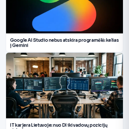
Google AI Studio nebus atskira programėlė: kelias
į Gemini
IT karjera Lietuvoje: nuo DI iki vadovų pozicijų