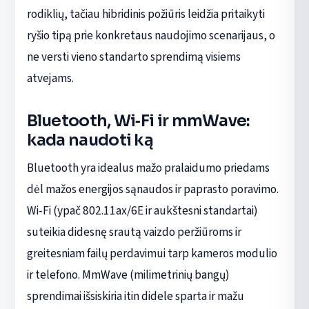
rodiklių, tačiau hibridinis požiūris leidžia pritaikyti
ryšio tipą prie konkretaus naudojimo scenarijaus, o
ne versti vieno standarto sprendimą visiems
atvejams.
Bluetooth, Wi‑Fi ir mmWave:
kada naudoti ką
Bluetooth yra idealus mažo pralaidumo priedams
dėl mažos energijos sąnaudos ir paprasto poravimo.
Wi‑Fi (ypač 802.11ax/6E ir aukštesni standartai)
suteikia didesnę srautą vaizdo peržiūroms ir
greitesniam failų perdavimui tarp kameros modulio
ir telefono. MmWave (milimetrinių bangų)
sprendimai išsiskiria itin didele sparta ir mažu