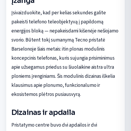
Įžanga
Įsivaizduokite, kad per kelias sekundes galite
pakeisti telefono teleobjektyvą į papildomą
energijos bloką — nepakeisdami kišenėje nešiojamo
svorio. Būtent tokį sumanymą Tecno pristatė
Barselonoje šiais metais: itin plonas modulinis
koncepcinis telefonas, kuris sujungia prisiminimus
apie užsegamus priedus su šiuolaikine aistra ultra
ploniems įrenginiams. Šis modulinis dizainas iškelia
klausimus apie plonumo, funkcionalumo ir
ekosistemos plėtros pusiausvyrą.
Dizainas ir apdaila
Pristatymo centre buvo dvi apdailos ir dvi