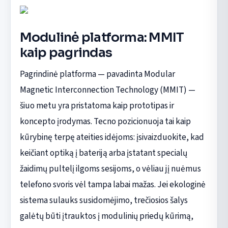
Modulinė platforma: MMIT
kaip pagrindas
Pagrindinė platforma — pavadinta Modular
Magnetic Interconnection Technology (MMIT) —
šiuo metu yra pristatoma kaip prototipas ir
koncepto įrodymas. Tecno pozicionuoja tai kaip
kūrybinę terpę ateities idėjoms: įsivaizduokite, kad
keičiant optiką į bateriją arba įstatant specialų
žaidimų pultelį ilgoms sesijoms, o vėliau jį nuėmus
telefono svoris vėl tampa labai mažas. Jei ekologinė
sistema sulauks susidomėjimo, trečiosios šalys
galėtų būti įtrauktos į modulinių priedų kūrimą,