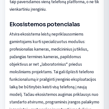
taip paversdamos vieną telefoną platforma, o ne tik
vienkartiniu įrenginiu.
Ekosistemos potencialas
Atvira ekosistema leistų nepriklausomiems
gamintojams kurti specializuotus modulius:
profesionalias kameras, medicininius jutiklius,
pažangias termines kameras, papildomus
objektivus ar net „laboratorinius“ priedus
moksliniams projektams. Tai gali išplėsti telefono
funkcionalumą ir prailginti įrenginio eksploatacijos
laiką be būtinybės keisti visą telefoną į naują
modelį. Tačiau ekosistemos augimas priklausys nuo
standarto atvirumo, programinės įrangos palaikymo