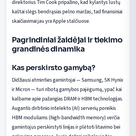
direktorius Tim Cook pripažino, kad kylantys lustų
kaštai slėgs bendrąsias pelno maržas, tad finansiniai
skaičiavimai jau yra Apple stalčiuose.
Pagrindiniai žaidėjai ir tiekimo
grandinės dinamika
Kas perskirsto gamybą?
Didžiausi atminties gamintojai — Samsung, SK Hynix
ir Micron — turi ribotą gamybos pajėgumą, ypač kai
kalbame apie pažangias DRAM ir HBM technologijas.
Augantis dirbtinio intelekto (AI) serverių poreikis
HBM moduliams (high-bandwidth memory) verčia
gamintojus perskirstyti linijas ir plėtoti litavimo bei