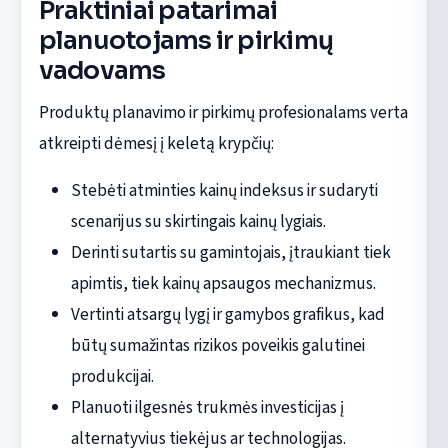
Praktiniai patarimai
planuotojams ir pirkimų
vadovams
Produktų planavimo ir pirkimų profesionalams verta
atkreipti dėmesį į keletą krypčių:
Stebėti atminties kainų indeksus ir sudaryti
scenarijus su skirtingais kainų lygiais.
Derinti sutartis su gamintojais, įtraukiant tiek
apimtis, tiek kainų apsaugos mechanizmus.
Vertinti atsargų lygį ir gamybos grafikus, kad
būtų sumažintas rizikos poveikis galutinei
produkcijai.
Planuoti ilgesnės trukmės investicijas į
alternatyvius tiekėjus ar technologijas.