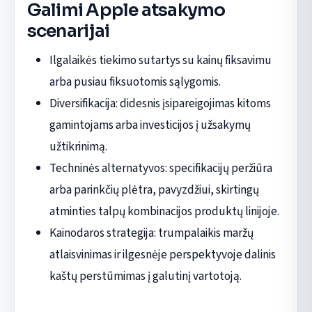
Galimi Apple atsakymo
scenarijai
Ilgalaikės tiekimo sutartys su kainų fiksavimu
arba pusiau fiksuotomis sąlygomis.
Diversifikacija: didesnis įsipareigojimas kitoms
gamintojams arba investicijos į užsakymų
užtikrinimą.
Techninės alternatyvos: specifikacijų peržiūra
arba parinkčių plėtra, pavyzdžiui, skirtingų
atminties talpų kombinacijos produktų linijoje.
Kainodaros strategija: trumpalaikis maržų
atlaisvinimas ir ilgesnėje perspektyvoje dalinis
kaštų perstūmimas į galutinį vartotoją.