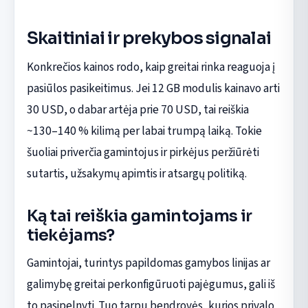
Skaitiniai ir prekybos signalai
Konkrečios kainos rodo, kaip greitai rinka reaguoja į
pasiūlos pasikeitimus. Jei 12 GB modulis kainavo arti
30 USD, o dabar artėja prie 70 USD, tai reiškia
~130–140 % kilimą per labai trumpą laiką. Tokie
šuoliai priverčia gamintojus ir pirkėjus peržiūrėti
sutartis, užsakymų apimtis ir atsargų politiką.
Ką tai reiškia gamintojams ir
tiekėjams?
Gamintojai, turintys papildomas gamybos linijas ar
galimybę greitai perkonfigūruoti pajėgumus, gali iš
to pasipelnyti. Tuo tarpu bendrovės, kurios privalo