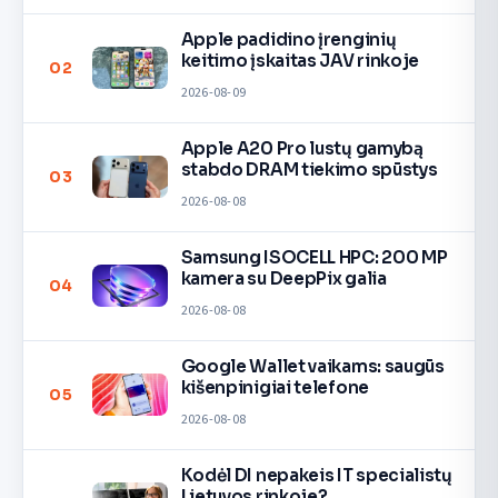
Apple padidino įrenginių
keitimo įskaitas JAV rinkoje
02
2026-08-09
Apple A20 Pro lustų gamybą
stabdo DRAM tiekimo spūstys
03
2026-08-08
Samsung ISOCELL HPC: 200 MP
kamera su DeepPix galia
04
2026-08-08
Google Wallet vaikams: saugūs
kišenpinigiai telefone
05
2026-08-08
Kodėl DI nepakeis IT specialistų
Lietuvos rinkoje?