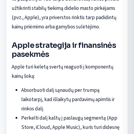
užtikrinti stabilų tiekimą didelio masto pirkėjams
(pvz., Apple), yra priverstos rinktis tarp padidintų
kainų priėmimo arba gamybos sulėtėjimo.
Apple strategija ir finansinės
pasekmės
Apple turi keletą svertų reaguoti į komponentų
kainų šoką:
Absorbuoti dalį sąnaudų per trumpą
laikotarpį, kad išlaikytų pardavimų apimtis ir
rinkos dalį.
Perkelti dalį kaštų į paslaugų segmentą (App
Store, iCloud, Apple Music), kuris turi didesnę