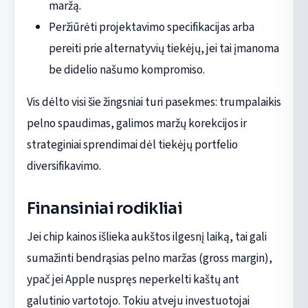
maržą.
Peržiūrėti projektavimo specifikacijas arba
pereiti prie alternatyvių tiekėjų, jei tai įmanoma
be didelio našumo kompromiso.
Vis dėlto visi šie žingsniai turi pasekmes: trumpalaikis
pelno spaudimas, galimos maržų korekcijos ir
strateginiai sprendimai dėl tiekėjų portfelio
diversifikavimo.
Finansiniai rodikliai
Jei chip kainos išlieka aukštos ilgesnį laiką, tai gali
sumažinti bendrąsias pelno maržas (gross margin),
ypač jei Apple nuspręs neperkelti kaštų ant
galutinio vartotojo. Tokiu atveju investuotojai