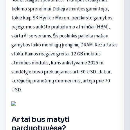
tiekimo sprendimai. Didieji atminties gamintojai,
tokie kaip SK Hynix ir Micron, perskirsto gamybos
pajėgumus aukšto pralaidumo atminčiai (HBM),
skirta AI serveriams. Šis poslinkis palieka mažiau
gamybos laiko mobiliųjų įrenginių DRAM. Rezultatas:
stoka. Kainos reagavo greitai. 12 GB mobilus
atminties modulis, kuris ankstyvame 2025 m.
sandėlyje buvo prekiaujamas arti 30 USD, dabar,
korėjiečių pranešimų duomenimis, artėja prie 70
USD.
Ar tai bus matyti
parduotuvėse?