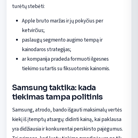
turėtų stebėti:
Apple bruto maržas ir jų pokyčius per
ketvirčius;
paslaugų segmento augimo tempą ir
kainodaros strategijas;
ar kompanija pradeda formuoti ilgesnes
tiekimo sutartis su fiksuotomis kainomis.
Samsung taktika: kada
tiekimas tampa politinis
Samsung, atrodo, bando išgauti maksimalų vertės
kiekį iš įtemptų atsargų: didinti kainą, kai paklausa
yra didžiausia ir konkurentai perskirsto pajėgumus.