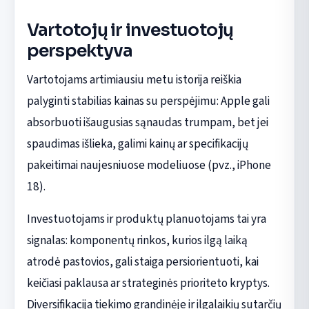
Vartotojų ir investuotojų
perspektyva
Vartotojams artimiausiu metu istorija reiškia
palyginti stabilias kainas su perspėjimu: Apple gali
absorbuoti išaugusias sąnaudas trumpam, bet jei
spaudimas išlieka, galimi kainų ar specifikacijų
pakeitimai naujesniuose modeliuose (pvz., iPhone
18).
Investuotojams ir produktų planuotojams tai yra
signalas: komponentų rinkos, kurios ilgą laiką
atrodė pastovios, gali staiga persiorientuoti, kai
keičiasi paklausa ar strateginės prioriteto kryptys.
Diversifikacija tiekimo grandinėje ir ilgalaikių sutarčių