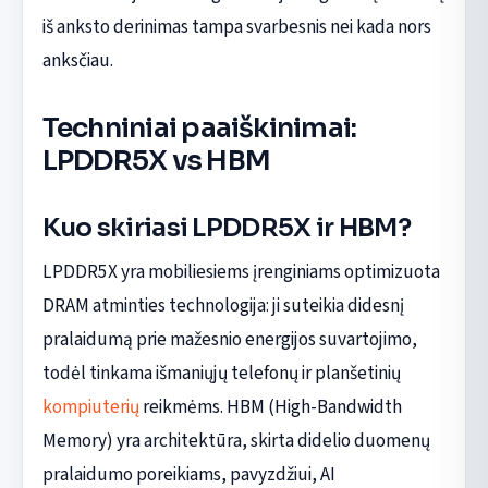
iš anksto derinimas tampa svarbesnis nei kada nors
anksčiau.
Techniniai paaiškinimai:
LPDDR5X vs HBM
Kuo skiriasi LPDDR5X ir HBM?
LPDDR5X yra mobiliesiems įrenginiams optimizuota
DRAM atminties technologija: ji suteikia didesnį
pralaidumą prie mažesnio energijos suvartojimo,
todėl tinkama išmaniųjų telefonų ir planšetinių
kompiuterių
reikmėms. HBM (High-Bandwidth
Memory) yra architektūra, skirta didelio duomenų
pralaidumo poreikiams, pavyzdžiui, AI