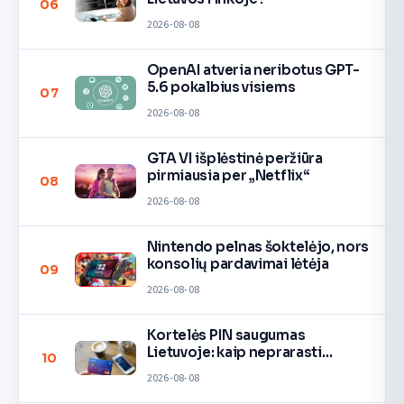
06
2026-08-08
OpenAI atveria neribotus GPT-
5.6 pokalbius visiems
07
2026-08-08
GTA VI išplėstinė peržiūra
pirmiausia per „Netflix“
08
2026-08-08
Nintendo pelnas šoktelėjo, nors
konsolių pardavimai lėtėja
09
2026-08-08
Kortelės PIN saugumas
Lietuvoje: kaip neprarasti
10
pinigų
2026-08-08