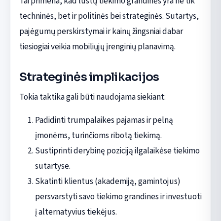
Tai primena, kad lustų tiekimo grandinės yra ne tik
techninės, bet ir politinės bei strateginės. Sutartys,
pajėgumų perskirstymai ir kainų žingsniai dabar
tiesiogiai veikia mobiliųjų įrenginių planavimą.
Strateginės implikacijos
Tokia taktika gali būti naudojama siekiant:
Padidinti trumpalaikes pajamas ir pelną
įmonėms, turinčioms ribotą tiekimą.
Sustiprinti derybinę poziciją ilgalaikėse tiekimo
sutartyse.
Skatinti klientus (akademiją, gamintojus)
persvarstyti savo tiekimo grandines ir investuoti
į alternatyvius tiekėjus.