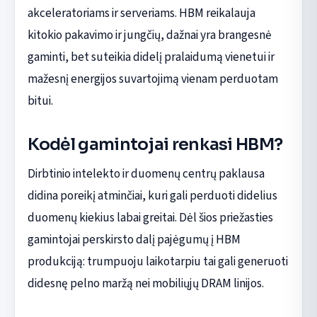
akceleratoriams ir serveriams. HBM reikalauja
kitokio pakavimo ir jungčių, dažnai yra brangesnė
gaminti, bet suteikia didelį pralaidumą vienetui ir
mažesnį energijos suvartojimą vienam perduotam
bitui.
Kodėl gamintojai renkasi HBM?
Dirbtinio intelekto ir duomenų centrų paklausa
didina poreikį atminčiai, kuri gali perduoti didelius
duomenų kiekius labai greitai. Dėl šios priežasties
gamintojai perskirsto dalį pajėgumų į HBM
produkciją: trumpuoju laikotarpiu tai gali generuoti
didesnę pelno maržą nei mobiliųjų DRAM linijos.