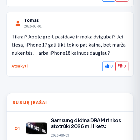
Tomas
2026-03-01
Tikrai? Apple greit pasidavė ir moka dvigubai? Jei 
tiesa, iPhone 17 gali likt tokio pat kaina, bet marža 
nukentės… arba iPhone18 kainuos daugiau?
0
0
Atsakyti
SUSIJĘ ĮRAŠAI
Samsung didina DRAM rinkos
atotrūkį 2026 m. II ketv.
01
2026-08-09