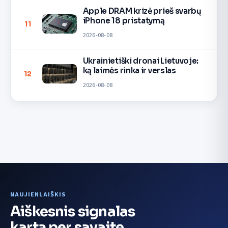
Apple DRAM krizė prieš svarbų
iPhone 18 pristatymą
11
2026-08-08
Ukrainietiški dronai Lietuvoje:
ką laimės rinka ir verslas
12
2026-08-08
NAUJIENLAIŠKIS
Aiškesnis signalas
kartą per savaitę