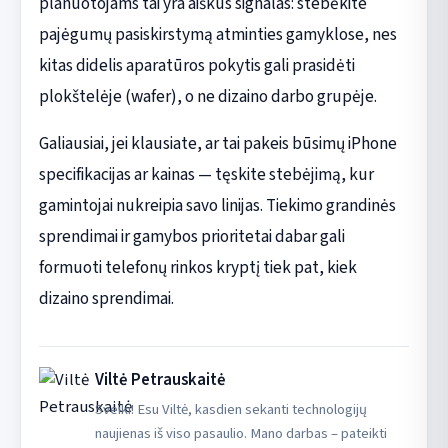
planuotojams tai yra aiškus signalas: stebėkite
pajėgumų pasiskirstymą atminties gamyklose, nes
kitas didelis aparatūros pokytis gali prasidėti
plokštelėje (wafer), o ne dizaino darbo grupėje.
Galiausiai, jei klausiate, ar tai pakeis būsimų iPhone
specifikacijas ar kainas — tęskite stebėjimą, kur
gamintojai nukreipia savo linijas. Tiekimo grandinės
sprendimai ir gamybos prioritetai dabar gali
formuoti telefonų rinkos kryptį tiek pat, kiek
dizaino sprendimai.
Viltė Petrauskaitė
Sveiki! Esu Viltė, kasdien sekanti technologijų
naujienas iš viso pasaulio. Mano darbas – pateikti