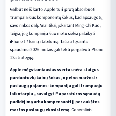
Galbūt ne iš karto. Apple turi įprotį absorbuoti
trumpalaikius komponentų šokus, kad apsaugotų
savo rinkos dalį. Analitikai, įskaitant Ming-Chi Kuo,
teigia, jog kompanija šiuo metu siekia palaikyti
iPhone 17 kainų stabilumą. Tačiau tęsiantis
spaudimui 2026 metais gali tekti pergalvoti iPhone
18 strategiją.
Apple mėgstamiausias svertas nėra staigus
parduotuvių kainų šokas, o pelno maržos ir
paslaugų pajamos: kompanija gali trumpuoju
laikotarpiu „suvalgyti" aparatūros sąnaudų
padidėjimą arba kompensuoti jį per aukštos
maržos paslaugų ekosistemą.
Generalinis