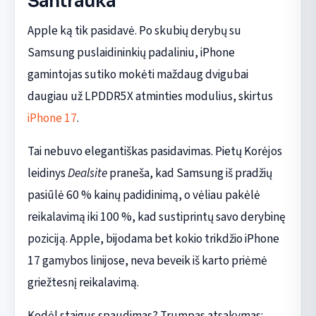
Santrauka
Apple ką tik pasidavė. Po skubių derybų su
Samsung puslaidininkių padaliniu, iPhone
gamintojas sutiko mokėti maždaug dvigubai
daugiau už LPDDR5X atminties modulius, skirtus
iPhone 17
.
Tai nebuvo elegantiškas pasidavimas. Pietų Korėjos
leidinys
Dealsite
praneša, kad Samsung iš pradžių
pasiūlė 60 % kainų padidinimą, o vėliau pakėlė
reikalavimą iki 100 %, kad sustiprintų savo derybinę
poziciją. Apple, bijodama bet kokio trikdžio iPhone
17 gamybos linijose, neva beveik iš karto priėmė
griežtesnį reikalavimą.
Kodėl staigus spaudimas? Trumpas atsakymas: