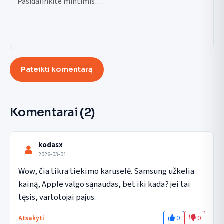
Pateikti komentarą
Komentarai
(2)
kodasx
2026-03-01
Wow, čia tikra tiekimo karuselė. Samsung užkelia 
kainą, Apple valgo sąnaudas, bet iki kada? jei tai 
tęsis, vartotojai pajus.
0
0
Atsakyti