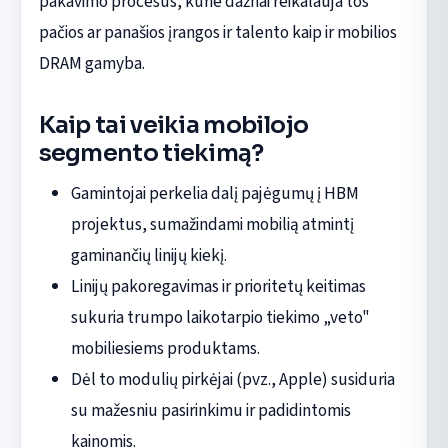
pakavimo procesus, kurie dažnai reikalauja tos
pačios ar panašios įrangos ir talento kaip ir mobilios
DRAM gamyba.
Kaip tai veikia mobilojo
segmento tiekimą?
Gamintojai perkelia dalį pajėgumų į HBM
projektus, sumažindami mobilią atmintį
gaminančių linijų kiekį.
Linijų pakoregavimas ir prioritetų keitimas
sukuria trumpo laikotarpio tiekimo „veto"
mobiliesiems produktams.
Dėl to modulių pirkėjai (pvz., Apple) susiduria
su mažesniu pasirinkimu ir padidintomis
kainomis.