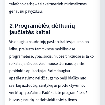
telefono darbą – tai skaitmeninis minimalizmas
geriausiu pavyzdžiu.
2. Programėlės, dėl kurių
jaučiatės kaltai
Vis daugiau naudotojų pastebi kaltės jausmą po
laiko, praleisto tam tikrose mobiliosiose
programėlėse, ypač socialiniuose tinkluose ar laiko
reikalaujančiuose žaidimuose. Jei naudojantis
pasirinkta aplikacija jaučiate daugiau
apgailestavimo nei džiaugsmo bei ji blaško nuo
svarbių užduočių, santykių ar produktyvumo,
vertėtų ją pašalinti. Padėkokite programėlei už
buvusią naudą ir atlaisvinkite vietą tiems