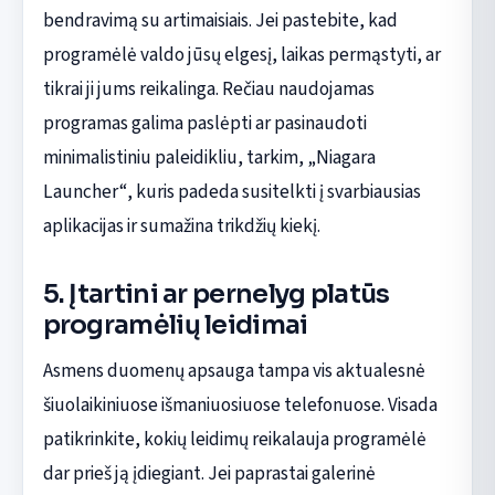
bendravimą su artimaisiais. Jei pastebite, kad
programėlė valdo jūsų elgesį, laikas permąstyti, ar
tikrai ji jums reikalinga. Rečiau naudojamas
programas galima paslėpti ar pasinaudoti
minimalistiniu paleidikliu, tarkim, „Niagara
Launcher“, kuris padeda susitelkti į svarbiausias
aplikacijas ir sumažina trikdžių kiekį.
5. Įtartini ar pernelyg platūs
programėlių leidimai
Asmens duomenų apsauga tampa vis aktualesnė
šiuolaikiniuose išmaniuosiuose telefonuose. Visada
patikrinkite, kokių leidimų reikalauja programėlė
dar prieš ją įdiegiant. Jei paprastai galerinė