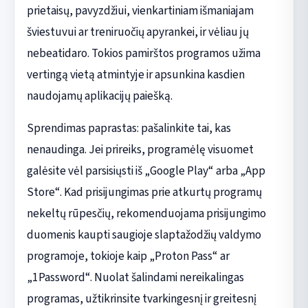
prietaisų, pavyzdžiui, vienkartiniam išmaniajam
šviestuvui ar treniruočių apyrankei, ir vėliau jų
nebeatidaro. Tokios pamirštos programos užima
vertingą vietą atmintyje ir apsunkina kasdien
naudojamų aplikacijų paiešką.
Sprendimas paprastas: pašalinkite tai, kas
nenaudinga. Jei prireiks, programėlę visuomet
galėsite vėl parsisiųsti iš „Google Play“ arba „App
Store“. Kad prisijungimas prie atkurtų programų
nekeltų rūpesčių, rekomenduojama prisijungimo
duomenis kaupti saugioje slaptažodžių valdymo
programoje, tokioje kaip „Proton Pass“ ar
„1Password“. Nuolat šalindami nereikalingas
programas, užtikrinsite tvarkingesnį ir greitesnį