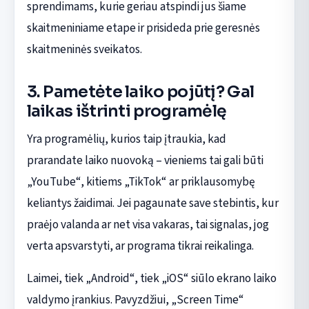
sprendimams, kurie geriau atspindi jus šiame
skaitmeniniame etape ir prisideda prie geresnės
skaitmeninės sveikatos.
3. Pametėte laiko pojūtį? Gal
laikas ištrinti programėlę
Yra programėlių, kurios taip įtraukia, kad
prarandate laiko nuovoką – vieniems tai gali būti
„YouTube“, kitiems „TikTok“ ar priklausomybę
keliantys žaidimai. Jei pagaunate save stebintis, kur
praėjo valanda ar net visa vakaras, tai signalas, jog
verta apsvarstyti, ar programa tikrai reikalinga.
Laimei, tiek „Android“, tiek „iOS“ siūlo ekrano laiko
valdymo įrankius. Pavyzdžiui, „Screen Time“