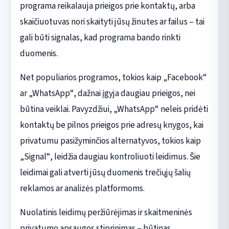
programa reikalauja prieigos prie kontaktų, arba
skaičiuotuvas nori skaityti jūsų žinutes ar failus – tai
gali būti signalas, kad programa bando rinkti
duomenis.
Net populiarios programos, tokios kaip „Facebook“
ar „WhatsApp“, dažnai įgyja daugiau prieigos, nei
būtina veiklai. Pavyzdžiui, „WhatsApp“ neleis pridėti
kontaktų be pilnos prieigos prie adresų knygos, kai
privatumu pasižyminčios alternatyvos, tokios kaip
„Signal“, leidžia daugiau kontroliuoti leidimus. Šie
leidimai gali atverti jūsų duomenis trečiųjų šalių
reklamos ar analizės platformoms.
Nuolatinis leidimų peržiūrėjimas ir skaitmeninės
privatumo apsaugos stiprinimas – būtinas