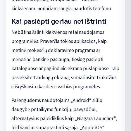
kiekvienam, norinčiam saugiai naudotis telefonu.
Kai paslėpti geriau nei ištrinti
Nebūtina šalinti kiekvienos retai naudojamos
programėlės. Praverčia tokios aplikacijos, kaip
metinė mokesčių deklaravimo programa ar
mėnesinė bankinė paslauga, tiesiog paslėpti
kataloguose ar pagrindinio ekrano puslapiuose. Taip
pasieksite tvarkingą ekraną, sumažinsite trukdžius
ir išryškinsite kasdien svarbias programėles.
Pažengusiems naudotojams „Android“ siūlo
daugybę pritaikymo funkcijų, pavyzdžiui,
alternatyvius paleidiklius kaip „Niagara Launcher“,
leidžiančius supaprastinti sąsają. „Apple iOS“