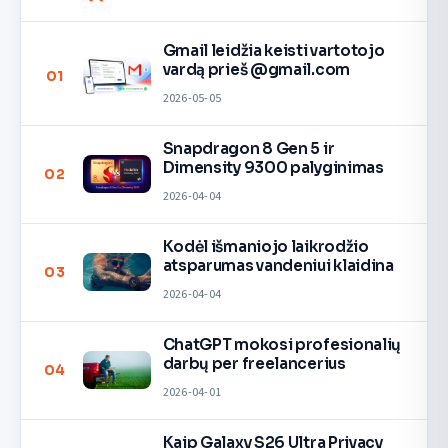
Gmail leidžia keisti vartotojo
vardą prieš @gmail.com
01
2026-05-05
Snapdragon 8 Gen 5 ir
Dimensity 9300 palyginimas
02
2026-04-04
Kodėl išmaniojo laikrodžio
atsparumas vandeniui klaidina
03
2026-04-04
ChatGPT mokosi profesionalių
darbų per freelancerius
04
2026-04-01
Kaip Galaxy S26 Ultra Privacy