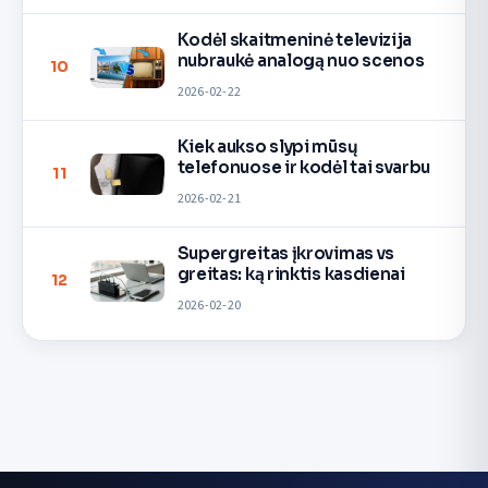
Kodėl skaitmeninė televizija
nubraukė analogą nuo scenos
10
2026-02-22
Kiek aukso slypi mūsų
telefonuose ir kodėl tai svarbu
11
2026-02-21
Supergreitas įkrovimas vs
greitas: ką rinktis kasdienai
12
2026-02-20