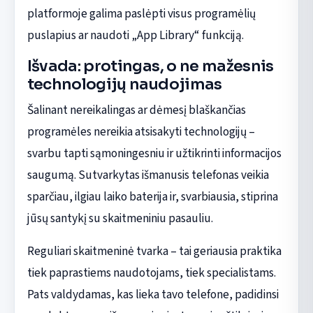
platformoje galima paslėpti visus programėlių
puslapius ar naudoti „App Library“ funkciją.
Išvada: protingas, o ne mažesnis
technologijų naudojimas
Šalinant nereikalingas ar dėmesį blaškančias
programėles nereikia atsisakyti technologijų –
svarbu tapti sąmoningesniu ir užtikrinti informacijos
saugumą. Sutvarkytas išmanusis telefonas veikia
sparčiau, ilgiau laiko baterija ir, svarbiausia, stiprina
jūsų santykį su skaitmeniniu pasauliu.
Reguliari skaitmeninė tvarka – tai geriausia praktika
tiek paprastiems naudotojams, tiek specialistams.
Pats valdydamas, kas lieka tavo telefone, padidinsi