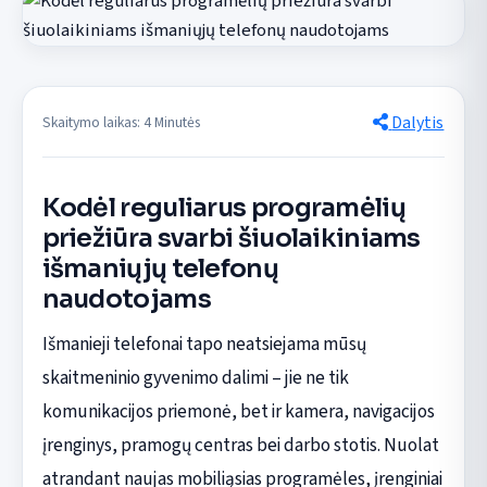
Dalytis
Skaitymo laikas: 4 Minutės
Kodėl reguliarus programėlių
priežiūra svarbi šiuolaikiniams
išmaniųjų telefonų
naudotojams
Išmanieji telefonai tapo neatsiejama mūsų
skaitmeninio gyvenimo dalimi – jie ne tik
komunikacijos priemonė, bet ir kamera, navigacijos
įrenginys, pramogų centras bei darbo stotis. Nuolat
atrandant naujas mobiliąsias programėles, įrenginiai