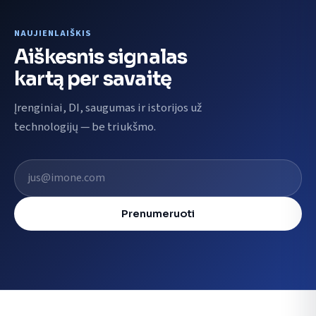
NAUJIENLAIŠKIS
Aiškesnis signalas
kartą per savaitę
Įrenginiai, DI, saugumas ir istorijos už
technologijų — be triukšmo.
El. pašto adresas
Prenumeruoti