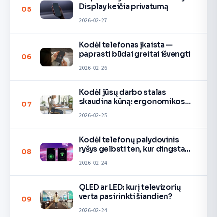
Display keičia privatumą
05
2026-02-27
Kodėl telefonas įkaista —
paprasti būdai greitai išvengti
06
2026-02-26
Kodėl jūsų darbo stalas
skaudina kūną: ergonomikos
07
taisyklės
2026-02-25
Kodėl telefonų palydovinis
ryšys gelbsti ten, kur dingsta
08
signalas
2026-02-24
QLED ar LED: kurį televizorių
verta pasirinkti šiandien?
09
2026-02-24