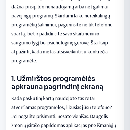
dažnai prisipildo nenaudojamų arba net galimai
pavojingų programų. Skirdami laiko nereikalingų
programėlių šalinimui, pagerinsite ne tik telefono
spartą, bet ir padidinsite savo skaitmeninio
saugumo lygį bei psichologinę gerovę. Štai kaip
atpažinti, kada metas atsisveikinti su konkrečia
programėle.
1. Užmirštos programėlės
apkrauna pagrindinį ekraną
Kada paskutinį kartą naudojote tas retai
atverčiamas programėles, likusias jūsų telefone?
Jei negalite prisiminti, nesate vienišas. Daugelis
žmonių įsirašo papildomas aplikacijas prie išmaniųjų