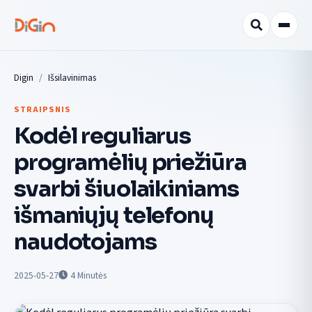
Digin
Išsilavinimas
STRAIPSNIS
Kodėl reguliarus
programėlių priežiūra
svarbi šiuolaikiniams
išmaniųjų telefonų
naudotojams
2025-05-27
4
Minutės