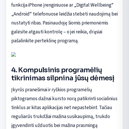
funkcija iPhone įrenginiuose ar „Digital Wellbeing“
„Android“ telefonuose leidžia stebėti naudojimą bei
nustatyti ribas. Pasinaudoję šiomis priemonėmis
galėsite atgauti kontrolę – o jei reikia, drąsiai
pašalinkite perteklinę programą.
4. Kompulsinis programėlių
tikrinimas silpnina jūsų dėmesį
Įkyrūs pranešimai ir ryškios programėlių
piktogramos dažnai kursto norą patikrinti socialinius
tinklus ar kitas aplikacijas net nepastebint. Tačiau
reguliarūs trukdžiai mažina susikaupimą, trukdo
įgyvendinti užduotis bei mažina prasmingą