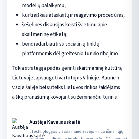
modelių palaikymu;
kurti aiškias ataskaitų ir reagavimo procedūras;
šešėlines diskusijas keisti švietimu apie
skaitmeninę etiketą;
bendradarbiauti su socialinių tinklų
platformomis dėl greitesnio turinio ribojimo.
Tokia strategija padės gerinti skaitmeninę kultūrą
Lietuvoje, apsaugoti vartotojus Vilniuje, Kaune ir
visoje šalyje bei suteiks Lietuvos rinkos žaidėjams
aiškų pranašumą kovojant su žeminančiu turiniu.
Austėja Kavaliauskaitė
„Technologijos visada mane žavėjo – nuo išmaniųjų
telefonų iki dirbtinio intelekto proveržių. Džiaugiuosi