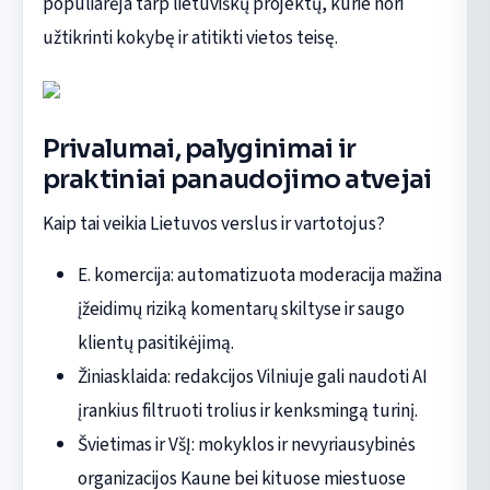
populiarėja tarp lietuviškų projek­tų, kurie nori
užtikrinti kokybę ir atitikti vietos teisę.
Privalumai, palyginimai ir
praktiniai panaudojimo atvejai
Kaip tai veikia Lietuvos verslus ir vartotojus?
E. komercija: automatizuota moderacija mažina
įžeidimų riziką komentarų skiltyse ir saugo
klientų pasitikėjimą.
Žiniasklaida: redakcijos Vilniuje gali naudoti AI
įrankius filtruoti trolius ir kenksmingą turinį.
Švietimas ir VšĮ: mokyklos ir nevyriausybinės
organizacijos Kaune bei kituose miestuose