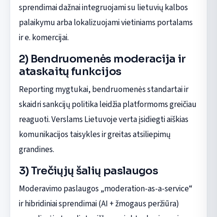
sprendimai dažnai integruojami su lietuvių kalbos
palaikymu arba lokalizuojami vietiniams portalams
ir e. komercijai.
2) Bendruomenės moderacija ir
ataskaitų funkcijos
Reporting mygtukai, bendruomenės standartai ir
skaidri sankcijų politika leidžia platformoms greičiau
reaguoti. Verslams Lietuvoje verta įsidiegti aiškias
komunikacijos taisykles ir greitas atsiliepimų
grandines.
3) Trečiųjų šalių paslaugos
Moderavimo paslaugos „moderation-as-a-service“
ir hibridiniai sprendimai (AI + žmogaus peržiūra)