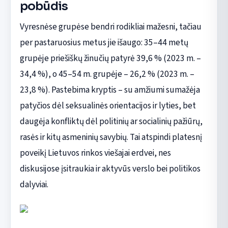
pobūdis
Vyresnėse grupėse bendri rodikliai mažesni, tačiau
per pastaruosius metus jie išaugo: 35–44 metų
grupėje priešiškų žinučių patyrė 39,6 % (2023 m. –
34,4 %), o 45–54 m. grupėje – 26,2 % (2023 m. –
23,8 %). Pastebima kryptis – su amžiumi sumažėja
patyčios dėl seksualinės orientacijos ir lyties, bet
daugėja konfliktų dėl politinių ar socialinių pažiūrų,
rasės ir kitų asmeninių savybių. Tai atspindi platesnį
poveikį Lietuvos rinkos viešajai erdvei, nes
diskusijose įsitraukia ir aktyvūs verslo bei politikos
dalyviai.