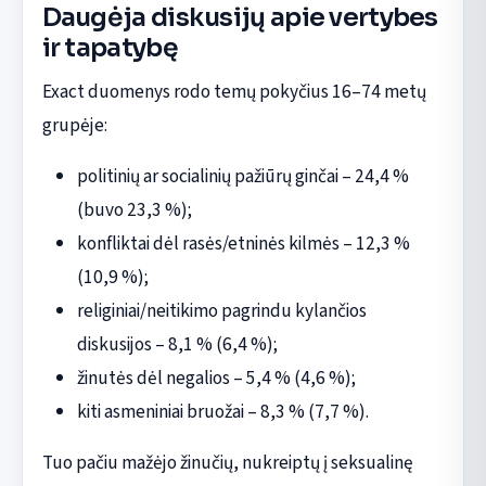
Daugėja diskusijų apie vertybes
ir tapatybę
Exact duomenys rodo temų pokyčius 16–74 metų
grupėje:
politinių ar socialinių pažiūrų ginčai – 24,4 %
(buvo 23,3 %);
konfliktai dėl rasės/etninės kilmės – 12,3 %
(10,9 %);
religiniai/neitikimo pagrindu kylančios
diskusijos – 8,1 % (6,4 %);
žinutės dėl negalios – 5,4 % (4,6 %);
kiti asmeniniai bruožai – 8,3 % (7,7 %).
Tuo pačiu mažėjo žinučių, nukreiptų į seksualinę