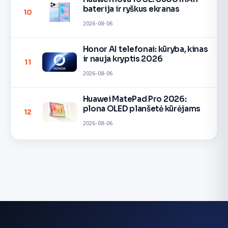
baterija ir ryškus ekranas
10
2026-08-06
Honor AI telefonai: kūryba, kinas
ir nauja kryptis 2026
11
2026-08-06
Huawei MatePad Pro 2026:
plona OLED planšetė kūrėjams
12
2026-08-06