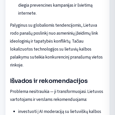
diegia prevencines kampanijas ir švietimą
internete.
Palyginus su globaliomis tendencijomis, Lietuva
rodo panašų poslinkį nuo asmeninių įžeidimų link
ideologinių ir tapatybės konfliktų. Tačiau
lokalizuotos technologijos su lietuvių kalbos
palaikymu suteikia konkurencinį pranašumą vietos
rinkoje.
Išvados ir rekomendacijos
Problema nesitraukia — ji transformuojasi. Lietuvos
vartotojams ir verslams rekomenduojama:
investuoti į AI moderaciją su lietuviškų kalbos