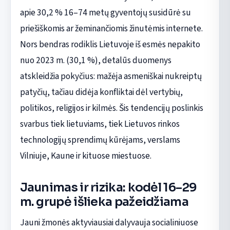
apie 30,2 % 16–74 metų gyventojų susidūrė su
priešiškomis ar žeminančiomis žinutėmis internete.
Nors bendras rodiklis Lietuvoje iš esmės nepakito
nuo 2023 m. (30,1 %), detalūs duomenys
atskleidžia pokyčius: mažėja asmeniškai nukreiptų
patyčių, tačiau didėja konfliktai dėl vertybių,
politikos, religijos ir kilmės. Šis tendencijų poslinkis
svarbus tiek lietuviams, tiek Lietuvos rinkos
technologijų sprendimų kūrėjams, verslams
Vilniuje, Kaune ir kituose miestuose.
Jaunimas ir rizika: kodėl 16–29
m. grupė išlieka pažeidžiama
Jauni žmonės aktyviausiai dalyvauja socialiniuose