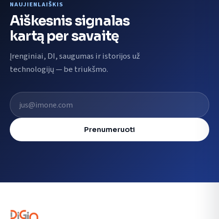
NAUJIENLAIŠKIS
Aiškesnis signalas
kartą per savaitę
Įrenginiai, DI, saugumas ir istorijos už
technologijų — be triukšmo.
El. pašto adresas
Prenumeruoti