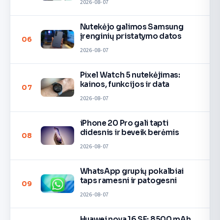
2026-08-07
Nutekėjo galimos Samsung
įrenginių pristatymo datos
06
2026-08-07
Pixel Watch 5 nutekėjimas:
kainos, funkcijos ir data
07
2026-08-07
iPhone 20 Pro gali tapti
didesnis ir beveik berėmis
08
2026-08-07
WhatsApp grupių pokalbiai
taps ramesni ir patogesni
09
2026-08-07
Huawei nova 16 SE: 8500 mAh