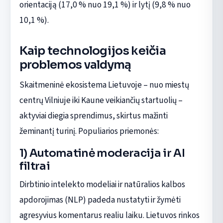
orientaciją (17,0 % nuo 19,1 %) ir lytį (9,8 % nuo
10,1 %).
Kaip technologijos keičia
problemos valdymą
Skaitmeninė ekosistema Lietuvoje – nuo miestų
centrų Vilniuje iki Kaune veikiančių startuolių –
aktyviai diegia sprendimus, skirtus mažinti
žeminantį turinį. Populiarios priemonės:
1) Automatinė moderacija ir AI
filtrai
Dirbtinio intelekto modeliai ir natūralios kalbos
apdorojimas (NLP) padeda nustatyti ir žymėti
agresyvius komentarus realiu laiku. Lietuvos rinkos