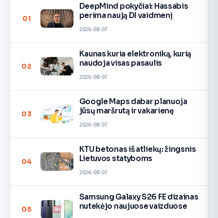
DeepMind pokyčiai: Hassabis
perima naują DI vaidmenį
01
2026-08-07
Kaunas kuria elektroniką, kurią
naudoja visas pasaulis
02
2026-08-07
Google Maps dabar planuoja
jūsų maršrutą ir vakarienę
03
2026-08-07
KTU betonas iš atliekų: žingsnis
Lietuvos statyboms
04
2026-08-07
Samsung Galaxy S26 FE dizainas
nutekėjo naujuose vaizduose
05