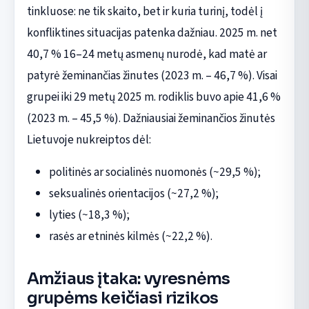
tinkluose: ne tik skaito, bet ir kuria turinį, todėl į
konfliktines situacijas patenka dažniau. 2025 m. net
40,7 % 16–24 metų asmenų nurodė, kad matė ar
patyrė žeminančias žinutes (2023 m. – 46,7 %). Visai
grupei iki 29 metų 2025 m. rodiklis buvo apie 41,6 %
(2023 m. – 45,5 %). Dažniausiai žeminančios žinutės
Lietuvoje nukreiptos dėl:
politinės ar socialinės nuomonės (~29,5 %);
seksualinės orientacijos (~27,2 %);
lyties (~18,3 %);
rasės ar etninės kilmės (~22,2 %).
Amžiaus įtaka: vyresnėms
grupėms keičiasi rizikos