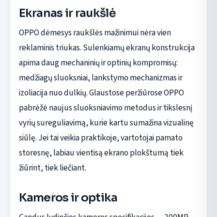
Ekranas ir raukšlė
OPPO dėmesys raukšlės mažinimui nėra vien
reklaminis triukas. Sulenkiamų ekranų konstrukcija
apima daug mechaninių ir optinių kompromisų:
medžiagų sluoksniai, lankstymo mechanizmas ir
izoliacija nuo dulkių. Glaustose peržiūrose OPPO
pabrėžė naujus sluoksniavimo metodus ir tikslesnį
vyrių sureguliavimą, kurie kartu sumažina vizualinę
siūlę. Jei tai veikia praktikoje, vartotojai pamato
storesnę, labiau vientisą ekrano plokštumą tiek
žiūrint, tiek liečiant.
Kameros ir optika