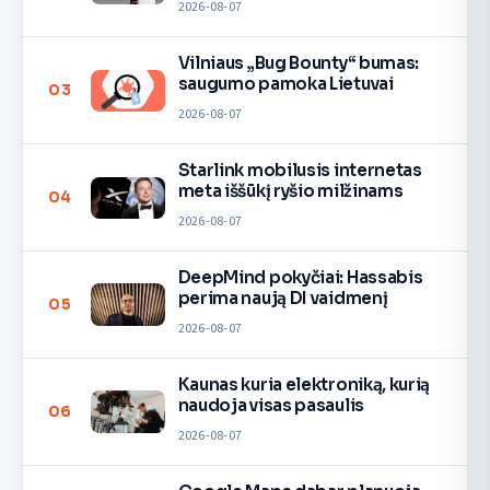
2026-08-07
Vilniaus „Bug Bounty“ bumas:
saugumo pamoka Lietuvai
03
2026-08-07
Starlink mobilusis internetas
meta iššūkį ryšio milžinams
04
2026-08-07
DeepMind pokyčiai: Hassabis
perima naują DI vaidmenį
05
2026-08-07
Kaunas kuria elektroniką, kurią
naudoja visas pasaulis
06
2026-08-07