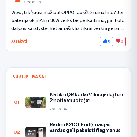
2026-02-10
Wow, tikėjausi mažiau! OPPO raukštę sumažino? Jei 
baterija 6k mAh ir 80W veiks be perkaitimo, gal Fold 
dalysis karalyste. Bet ar rašiklis tikrai veikia gerai…
0
0
Atsakyti
SUSIJĘ ĮRAŠAI
Netikri QR kodai Vilniuje: ką turi
žinoti vairuotojai
01
2026-08-07
Redmi K200: kodėl naujas
vardas gali pakeisti flagmanus
02