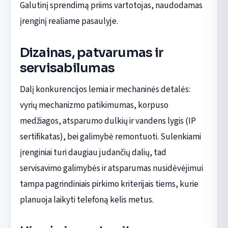
Galutinį sprendimą priims vartotojas, naudodamas
įrenginį realiame pasaulyje.
Dizainas, patvarumas ir
servisabilumas
Dalį konkurencijos lemia ir mechaninės detalės:
vyrių mechanizmo patikimumas, korpuso
medžiagos, atsparumo dulkių ir vandens lygis (IP
sertifikatas), bei galimybė remontuoti. Sulenkiami
įrenginiai turi daugiau judančių dalių, tad
servisavimo galimybės ir atsparumas nusidėvėjimui
tampa pagrindiniais pirkimo kriterijais tiems, kurie
planuoja laikyti telefoną kelis metus.