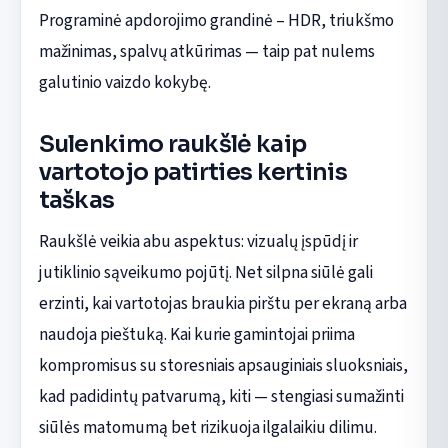
Programinė apdorojimo grandinė – HDR, triukšmo
mažinimas, spalvų atkūrimas — taip pat nulems
galutinio vaizdo kokybę.
Sulenkimo raukšlė kaip
vartotojo patirties kertinis
taškas
Raukšlė veikia abu aspektus: vizualų įspūdį ir
jutiklinio sąveikumo pojūtį. Net silpna siūlė gali
erzinti, kai vartotojas braukia pirštu per ekraną arba
naudoja pieštuką. Kai kurie gamintojai priima
kompromisus su storesniais apsauginiais sluoksniais,
kad padidintų patvarumą, kiti — stengiasi sumažinti
siūlės matomumą bet rizikuoja ilgalaikiu dilimu.