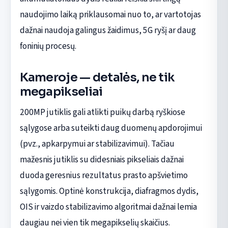
naudojimo laiką priklausomai nuo to, ar vartotojas
dažnai naudoja galingus žaidimus, 5G ryšį ar daug
foninių procesų.
Kameroje — detalės, ne tik
megapikseliai
200MP jutiklis gali atlikti puikų darbą ryškiose
sąlygose arba suteikti daug duomenų apdorojimui
(pvz., apkarpymui ar stabilizavimui). Tačiau
mažesnis jutiklis su didesniais pikseliais dažnai
duoda geresnius rezultatus prasto apšvietimo
sąlygomis. Optinė konstrukcija, diafragmos dydis,
OIS ir vaizdo stabilizavimo algoritmai dažnai lemia
daugiau nei vien tik megapikselių skaičius.