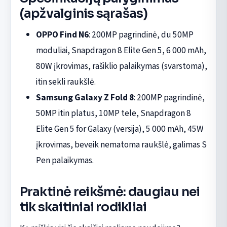
(apžvalginis sąrašas)
OPPO Find N6
: 200MP pagrindinė, du 50MP
moduliai, Snapdragon 8 Elite Gen 5, 6 000 mAh,
80W įkrovimas, rašiklio palaikymas (svarstoma),
itin sekli raukšlė.
Samsung Galaxy Z Fold 8
: 200MP pagrindinė,
50MP itin platus, 10MP tele, Snapdragon 8
Elite Gen 5 for Galaxy (versija), 5 000 mAh, 45W
įkrovimas, beveik nematoma raukšlė, galimas S
Pen palaikymas.
Praktinė reikšmė: daugiau nei
tik skaitiniai rodikliai