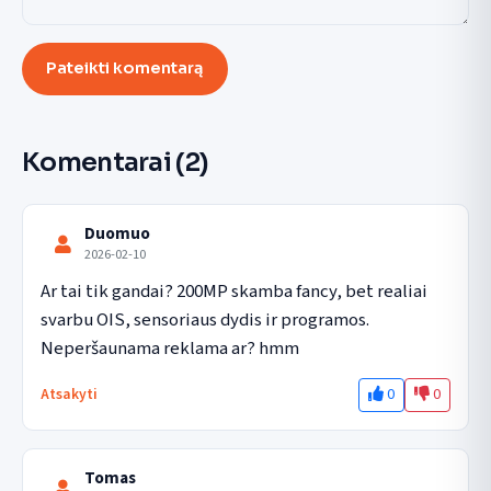
Pateikti komentarą
Komentarai
(2)
Duomuo
2026-02-10
Ar tai tik gandai? 200MP skamba fancy, bet realiai 
svarbu OIS, sensoriaus dydis ir programos. 
Neperšaunama reklama ar? hmm
0
0
Atsakyti
Tomas