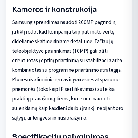
Kameros ir konstrukcija
Samsung sprendimas naudoti 200MP pagrindinį
jutiklį rodo, kad kompanija taip pat mato vertę
dideliame skaitmeniniame detalume. Tačiau jų
teleobjektyvo pasirinkimas (10MP) gali būti
orientuotas į optinį priartinimą su stabilizacija arba
kombinuotas su programine priartinimo strategija.
Plonesnis aliuminio rėmas ir įvairesnės atsparumo
priemonės (toks kaip IP sertifikavimas) suteikia
praktinį pranašumą tiems, kurie nori naudoti
sulenkiamą kaip kasdienį darbų įrankį, nebijant oro
sąlygų ar lengvesnio nusibraižymo.
Specifikacijų palyginimas