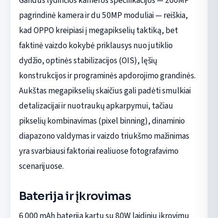
Gandus lydinčios kameros specifikacijos — 200MP
pagrindinė kamera ir du 50MP moduliai — reiškia,
kad OPPO kreipiasi į megapikselių taktiką, bet
faktinė vaizdo kokybė priklausys nuo jutiklio
dydžio, optinės stabilizacijos (OIS), lęšių
konstrukcijos ir programinės apdorojimo grandinės.
Aukštas megapikselių skaičius gali padėti smulkiai
detalizacijai ir nuotraukų apkarpymui, tačiau
pikselių kombinavimas (pixel binning), dinaminio
diapazono valdymas ir vaizdo triukšmo mažinimas
yra svarbiausi faktoriai realiuose fotografavimo
scenarijuose.
Baterija ir įkrovimas
6 000 mAh baterija kartu su 80W laidiniu įkrovimu