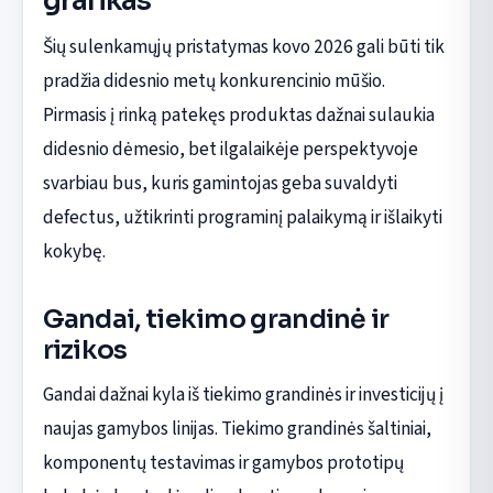
grafikas
Šių sulenkamųjų pristatymas kovo 2026 gali būti tik
pradžia didesnio metų konkurencinio mūšio.
Pirmasis į rinką patekęs produktas dažnai sulaukia
didesnio dėmesio, bet ilgalaikėje perspektyvoje
svarbiau bus, kuris gamintojas geba suvaldyti
defectus, užtikrinti programinį palaikymą ir išlaikyti
kokybę.
Gandai, tiekimo grandinė ir
rizikos
Gandai dažnai kyla iš tiekimo grandinės ir investicijų į
naujas gamybos linijas. Tiekimo grandinės šaltiniai,
komponentų testavimas ir gamybos prototipų