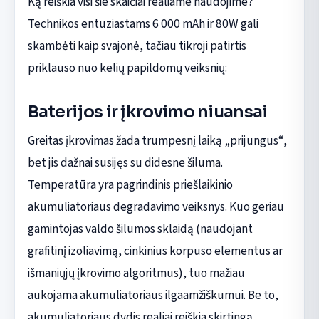
Ką reiškia visi šie skaičiai realiame naudojime?
Technikos entuziastams 6 000 mAh ir 80W gali
skambėti kaip svajonė, tačiau tikroji patirtis
priklauso nuo kelių papildomų veiksnių:
Baterijos ir įkrovimo niuansai
Greitas įkrovimas žada trumpesnį laiką „prijungus“,
bet jis dažnai susijęs su didesne šiluma.
Temperatūra yra pagrindinis priešlaikinio
akumuliatoriaus degradavimo veiksnys. Kuo geriau
gamintojas valdo šilumos sklaidą (naudojant
grafitinį izoliavimą, cinkinius korpuso elementus ar
išmaniųjų įkrovimo algoritmus), tuo mažiau
aukojama akumuliatoriaus ilgaamžiškumui. Be to,
akumuliatoriaus dydis realiai reiškia skirtingą