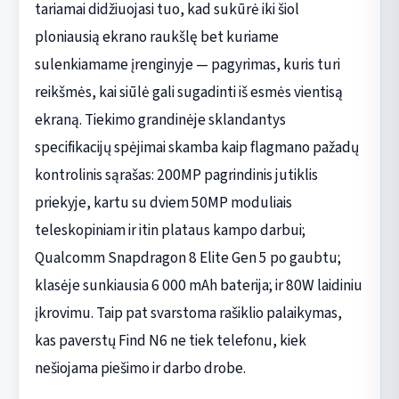
tariamai didžiuojasi tuo, kad sukūrė iki šiol
ploniausią ekrano raukšlę bet kuriame
sulenkiamame įrenginyje — pagyrimas, kuris turi
reikšmės, kai siūlė gali sugadinti iš esmės vientisą
ekraną. Tiekimo grandinėje sklandantys
specifikacijų spėjimai skamba kaip flagmano pažadų
kontrolinis sąrašas: 200MP pagrindinis jutiklis
priekyje, kartu su dviem 50MP moduliais
teleskopiniam ir itin plataus kampo darbui;
Qualcomm Snapdragon 8 Elite Gen 5 po gaubtu;
klasėje sunkiausia 6 000 mAh baterija; ir 80W laidiniu
įkrovimu. Taip pat svarstoma rašiklio palaikymas,
kas paverstų Find N6 ne tiek telefonu, kiek
nešiojama piešimo ir darbo drobe.