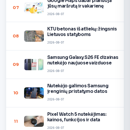
Google Maps dabar planuoja
jūsų maršrutą ir vakarienę
07
2026-08-07
KTU betonas iš atliekų: žingsnis
Lietuvos statyboms
08
2026-08-07
Samsung Galaxy S26 FE dizainas
nutekėjo naujuose vaizduose
09
2026-08-07
Nutekėjo galimos Samsung
įrenginių pristatymo datos
10
2026-08-07
Pixel Watch 5 nutekėjimas:
kainos, funkcijos ir data
11
2026-08-07