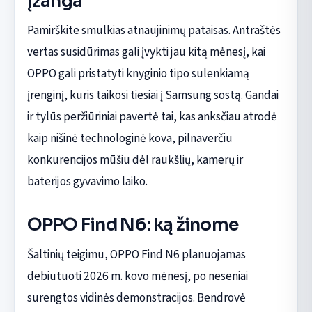
Įžanga
Pamirškite smulkias atnaujinimų pataisas. Antraštės
vertas susidūrimas gali įvykti jau kitą mėnesį, kai
OPPO gali pristatyti knyginio tipo sulenkiamą
įrenginį, kuris taikosi tiesiai į Samsung sostą. Gandai
ir tylūs peržiūriniai pavertė tai, kas anksčiau atrodė
kaip nišinė technologinė kova, pilnaverčiu
konkurencijos mūšiu dėl raukšlių, kamerų ir
baterijos gyvavimo laiko.
OPPO Find N6: ką žinome
Šaltinių teigimu, OPPO Find N6 planuojamas
debiutuoti 2026 m. kovo mėnesį, po neseniai
surengtos vidinės demonstracijos. Bendrovė