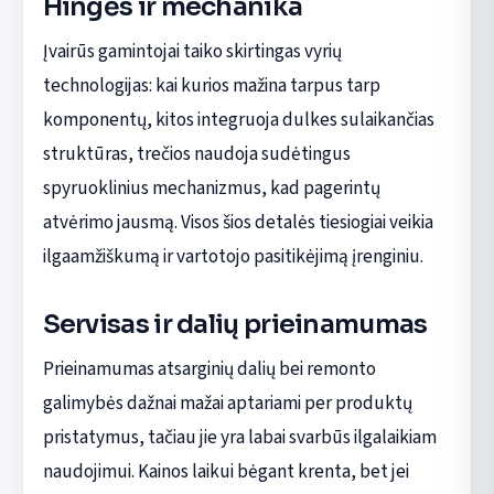
Hingės ir mechanika
Įvairūs gamintojai taiko skirtingas vyrių
technologijas: kai kurios mažina tarpus tarp
komponentų, kitos integruoja dulkes sulaikančias
struktūras, trečios naudoja sudėtingus
spyruoklinius mechanizmus, kad pagerintų
atvėrimo jausmą. Visos šios detalės tiesiogiai veikia
ilgaamžiškumą ir vartotojo pasitikėjimą įrenginiu.
Servisas ir dalių prieinamumas
Prieinamumas atsarginių dalių bei remonto
galimybės dažnai mažai aptariami per produktų
pristatymus, tačiau jie yra labai svarbūs ilgalaikiam
naudojimui. Kainos laikui bėgant krenta, bet jei