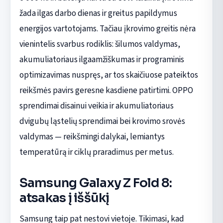
žada ilgas darbo dienas ir greitus papildymus
energijos vartotojams. Tačiau įkrovimo greitis nėra
vienintelis svarbus rodiklis: šilumos valdymas,
akumuliatoriaus ilgaamžiškumas ir programinis
optimizavimas nuspręs, ar tos skaičiuose pateiktos
reikšmės pavirs geresne kasdiene patirtimi. OPPO
sprendimai disainui veikia ir akumuliatoriaus
dvigubų ląstelių sprendimai bei krovimo srovės
valdymas — reikšmingi dalykai, lemiantys
temperatūrą ir ciklų praradimus per metus.
Samsung Galaxy Z Fold 8:
atsakas į iššūkį
Samsung taip pat nestovi vietoje. Tikimasi, kad