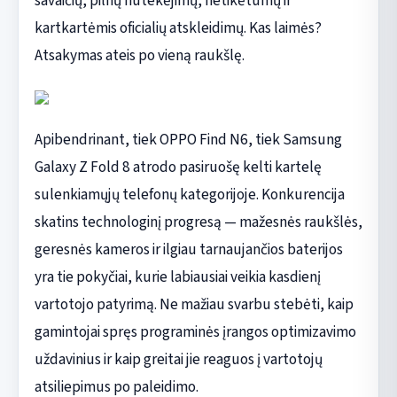
savaičių, pilnų nutekėjimų, netikėtumų ir
kartkartėmis oficialių atskleidimų. Kas laimės?
Atsakymas ateis po vieną raukšlę.
Apibendrinant, tiek OPPO Find N6, tiek Samsung
Galaxy Z Fold 8 atrodo pasiruošę kelti kartelę
sulenkiamųjų telefonų kategorijoje. Konkurencija
skatins technologinį progresą — mažesnės raukšlės,
geresnės kameros ir ilgiau tarnaujančios baterijos
yra tie pokyčiai, kurie labiausiai veikia kasdienį
vartotojo patyrimą. Ne mažiau svarbu stebėti, kaip
gamintojai spręs programinės įrangos optimizavimo
uždavinius ir kaip greitai jie reaguos į vartotojų
atsiliepimus po paleidimo.