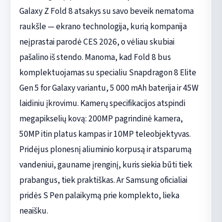
Galaxy Z Fold 8 atsakys su savo beveik nematoma
raukšle — ekrano technologija, kurią kompanija
neįprastai parodė CES 2026, o vėliau skubiai
pašalino iš stendo. Manoma, kad Fold 8 bus
komplektuojamas su specialiu Snapdragon 8 Elite
Gen 5 for Galaxy variantu, 5 000 mAh baterija ir 45W
laidiniu įkrovimu. Kamerų specifikacijos atspindi
megapikselių kovą: 200MP pagrindinė kamera,
50MP itin platus kampas ir 10MP teleobjektyvas.
Pridėjus plonesnį aliuminio korpusą ir atsparumą
vandeniui, gauname įrenginį, kuris siekia būti tiek
prabangus, tiek praktiškas. Ar Samsung oficialiai
pridės S Pen palaikymą prie komplekto, lieka
neaišku.