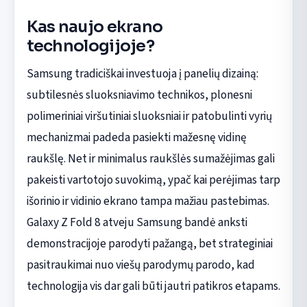
Kas naujo ekrano
technologijoje?
Samsung tradiciškai investuoja į panelių dizainą:
subtilesnės sluoksniavimo technikos, plonesni
polimeriniai viršutiniai sluoksniai ir patobulinti vyrių
mechanizmai padeda pasiekti mažesnę vidinę
raukšlę. Net ir minimalus raukšlės sumažėjimas gali
pakeisti vartotojo suvokimą, ypač kai perėjimas tarp
išorinio ir vidinio ekrano tampa mažiau pastebimas.
Galaxy Z Fold 8 atveju Samsung bandė anksti
demonstracijoje parodyti pažangą, bet strateginiai
pasitraukimai nuo viešų parodymų parodo, kad
technologija vis dar gali būti jautri patikros etapams.