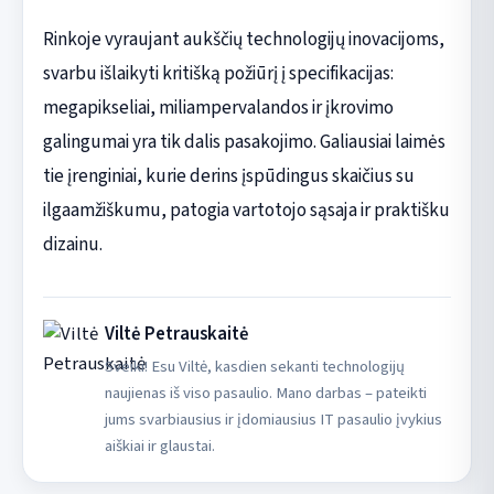
Rinkoje vyraujant aukščių technologijų inovacijoms,
svarbu išlaikyti kritišką požiūrį į specifikacijas:
megapikseliai, miliampervalandos ir įkrovimo
galingumai yra tik dalis pasakojimo. Galiausiai laimės
tie įrenginiai, kurie derins įspūdingus skaičius su
ilgaamžiškumu, patogia vartotojo sąsaja ir praktišku
dizainu.
Viltė Petrauskaitė
Sveiki! Esu Viltė, kasdien sekanti technologijų
naujienas iš viso pasaulio. Mano darbas – pateikti
jums svarbiausius ir įdomiausius IT pasaulio įvykius
aiškiai ir glaustai.