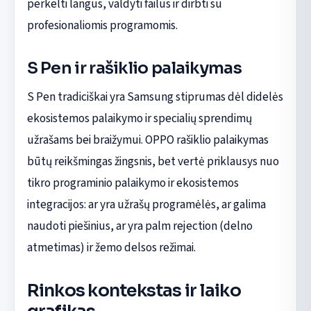
perkelti langus, valdyti failus ir dirbti su
profesionaliomis programomis.
S Pen ir rašiklio palaikymas
S Pen tradiciškai yra Samsung stiprumas dėl didelės
ekosistemos palaikymo ir specialių sprendimų
užrašams bei braižymui. OPPO rašiklio palaikymas
būtų reikšmingas žingsnis, bet vertė priklausys nuo
tikro programinio palaikymo ir ekosistemos
integracijos: ar yra užrašų programėlės, ar galima
naudoti piešinius, ar yra palm rejection (delno
atmetimas) ir žemo delsos režimai.
Rinkos kontekstas ir laiko