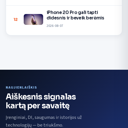
iPhone 20 Pro gali tapti
didesnis ir beveik berėmis
12
2026-08-07
NAUJIENLAIŠKIS
Aiškesnis signalas
kartą per savaitę
Įrenginiai, DI, saugumas ir istorijos už
technologijų — be triukšmo.