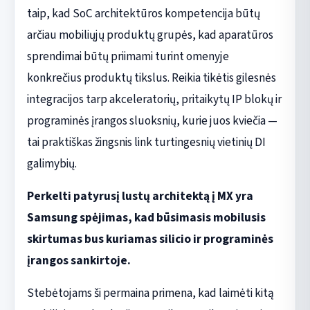
taip, kad SoC architektūros kompetencija būtų
arčiau mobiliųjų produktų grupės, kad aparatūros
sprendimai būtų priimami turint omenyje
konkrečius produktų tikslus. Reikia tikėtis gilesnės
integracijos tarp akceleratorių, pritaikytų IP blokų ir
programinės įrangos sluoksnių, kurie juos kviečia —
tai praktiškas žingsnis link turtingesnių vietinių DI
galimybių.
Perkelti patyrusį lustų architektą į MX yra
Samsung spėjimas, kad būsimasis mobilusis
skirtumas bus kuriamas silicio ir programinės
įrangos sankirtoje.
Stebėtojams ši permaina primena, kad laimėti kitą