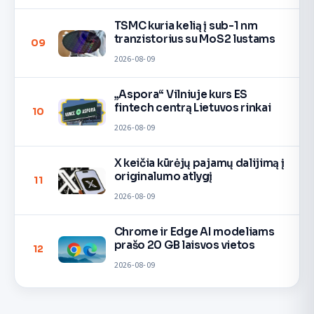
TSMC kuria kelią į sub-1 nm
tranzistorius su MoS2 lustams
09
2026-08-09
„Aspora“ Vilniuje kurs ES
fintech centrą Lietuvos rinkai
10
2026-08-09
X keičia kūrėjų pajamų dalijimą į
originalumo atlygį
11
2026-08-09
Chrome ir Edge AI modeliams
prašo 20 GB laisvos vietos
12
2026-08-09