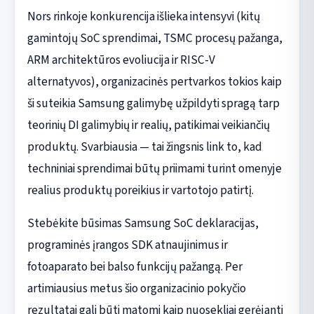
Nors rinkoje konkurencija išlieka intensyvi (kitų
gamintojų SoC sprendimai, TSMC procesų pažanga,
ARM architektūros evoliucija ir RISC-V
alternatyvos), organizacinės pertvarkos tokios kaip
ši suteikia Samsung galimybę užpildyti spragą tarp
teorinių DI galimybių ir realių, patikimai veikiančių
produktų. Svarbiausia — tai žingsnis link to, kad
techniniai sprendimai būtų priimami turint omenyje
realius produktų poreikius ir vartotojo patirtį.
Stebėkite būsimas Samsung SoC deklaracijas,
programinės įrangos SDK atnaujinimus ir
fotoaparato bei balso funkcijų pažangą. Per
artimiausius metus šio organizacinio pokyčio
rezultatai gali būti matomi kaip nuosekliai gerėjanti