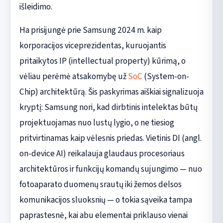
išleidimo.
Ha prisijungė prie Samsung 2024 m. kaip
korporacijos viceprezidentas, kuruojantis
pritaikytos IP (intellectual property) kūrimą, o
vėliau perėmė atsakomybę už
SoC
(System-on-
Chip) architektūrą. Šis paskyrimas aiškiai signalizuoja
kryptį: Samsung nori, kad dirbtinis intelektas būtų
projektuojamas nuo lustų lygio, o ne tiesiog
pritvirtinamas kaip vėlesnis priedas. Vietinis DI (angl.
on-device AI) reikalauja glaudaus procesoriaus
architektūros ir funkcijų komandų sujungimo — nuo
fotoaparato duomenų srautų iki žemos delsos
komunikacijos sluoksnių — o tokia sąveika tampa
paprastesnė, kai abu elementai priklauso vienai