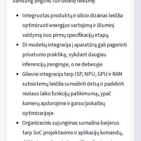
Samsung žingsnis turi didelę reikšmę:
Integruotas produktų ir silicio dizainas leidžia
optimizuoti energijos vartojimą ir šiluminį
valdymą nuo pirmų specifikacijų etapų.
DI modelių integracija į aparatūrą gali pagerinti
privatumo praktiką, vykdant daugiau
inferencijų įrenginyje, o ne debesyje.
Gilesnė integracija tarp ISP, NPU, GPU ir RAM
subsistemų leidžia sumažinti delsą ir padidinti
realaus laiko funkcijų patikimumą, ypač
kamerų apdorojime ir garso/pokalbių
optimizacijoje.
Organizacinis sujungimas sumažina barjerus
tarp SoC projektavimo ir aplikacijų komandų,