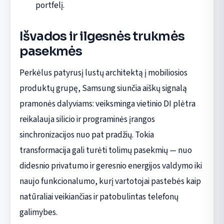
portfelį.
Išvados ir ilgesnės trukmės
pasekmės
Perkėlus patyrusį lustų architektą į mobiliosios
produktų grupę, Samsung siunčia aiškų signalą
pramonės dalyviams: veiksminga vietinio DI plėtra
reikalauja silicio ir programinės įrangos
sinchronizacijos nuo pat pradžių. Tokia
transformacija gali turėti tolimų pasekmių — nuo
didesnio privatumo ir geresnio energijos valdymo iki
naujo funkcionalumo, kurį vartotojai pastebės kaip
natūraliai veikiančias ir patobulintas telefonų
galimybes.