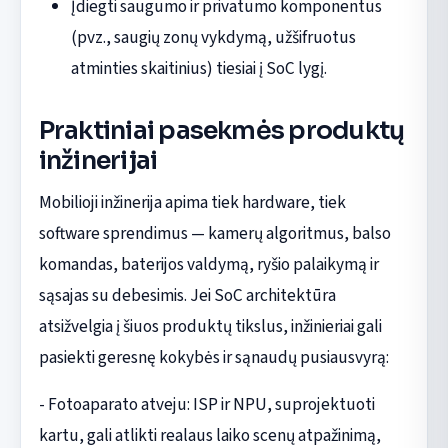
Įdiegti saugumo ir privatumo komponentus
(pvz., saugių zonų vykdymą, užšifruotus
atminties skaitinius) tiesiai į SoC lygį.
Praktiniai pasekmės produktų
inžinerijai
Mobilioji inžinerija apima tiek hardware, tiek
software sprendimus — kamerų algoritmus, balso
komandas, baterijos valdymą, ryšio palaikymą ir
sąsajas su debesimis. Jei SoC architektūra
atsižvelgia į šiuos produktų tikslus, inžinieriai gali
pasiekti geresnę kokybės ir sąnaudų pusiausvyrą:
- Fotoaparato atveju: ISP ir NPU, suprojektuoti
kartu, gali atlikti realaus laiko scenų atpažinimą,