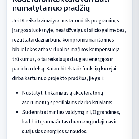
numatyta nuo pradžių
Jei DI reikalavimai yra nustatomi tik programinės
įrangos sluoksnyje, neatsižvelgus į silicio galimybes,
rezultatai dažnai būna kompromisiniai: išorinės
bibliotekos arba virtualios mašinos kompensuoja
trūkumus, o tai reikalauja daugiau energijos ir
padidina delsą. Kai architektai ir funkcijų kūrėjai
dirba kartu nuo projekto pradžios, jie gali:
Nustatyti tinkamiausią akceleratorių
asortimentą specifiniams darbo krūviams.
Suderinti atminties valdymą ir I/O grandines,
kad būtų sumažintas duomenų judėjimas ir
susijusios energijos sąnaudos.