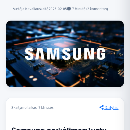
Austėja Kavaliauskaitė
2026-02-05
7
Minutės
2 komentarų
Dalytis
Skaitymo laikas: 7 Minutės