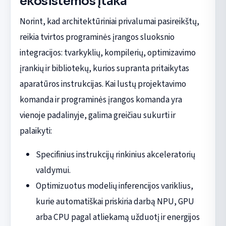
ekosistemos įtaka
Norint, kad architektūriniai privalumai pasireikštų,
reikia tvirtos programinės įrangos sluoksnio
integracijos: tvarkyklių, kompilerių, optimizavimo
įrankių ir bibliotekų, kurios supranta pritaikytas
aparatūros instrukcijas. Kai lustų projektavimo
komanda ir programinės įrangos komanda yra
vienoje padalinyje, galima greičiau sukurti ir
palaikyti:
Specifinius instrukcijų rinkinius akceleratorių
valdymui.
Optimizuotus modelių inferencijos variklius,
kurie automatiškai priskiria darbą NPU, GPU
arba CPU pagal atliekamą užduotį ir energijos