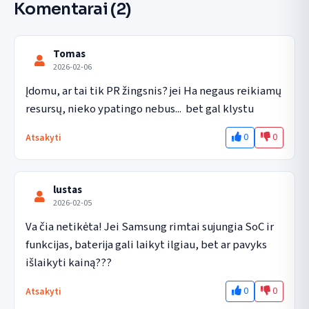
Komentarai
(2)
Tomas
2026-02-06
Įdomu, ar tai tik PR žingsnis? jei Ha negaus reikiamų 
resursų, nieko ypatingo nebus...  bet gal klystu
0
0
Atsakyti
lustas
2026-02-05
Va čia netikėta! Jei Samsung rimtai sujungia SoC ir 
funkcijas, baterija gali laikyt ilgiau, bet ar pavyks 
išlaikyti kainą???
0
0
Atsakyti