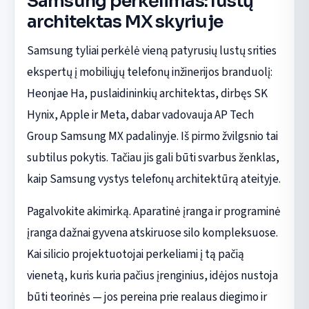
Samsung perkėlimas: lustų
architektas MX skyriuje
Samsung tyliai perkėlė vieną patyrusių lustų srities
ekspertų į mobiliųjų telefonų inžinerijos branduolį:
Heonjae Ha, puslaidininkių architektas, dirbęs SK
Hynix, Apple ir Meta, dabar vadovauja AP Tech
Group Samsung MX padalinyje. Iš pirmo žvilgsnio tai
subtilus pokytis. Tačiau jis gali būti svarbus ženklas,
kaip Samsung vystys telefonų architektūrą ateityje.
Pagalvokite akimirką. Aparatinė įranga ir programinė
įranga dažnai gyvena atskiruose silo kompleksuose.
Kai silicio projektuotojai perkeliami į tą pačią
vienetą, kuris kuria pačius įrenginius, idėjos nustoja
būti teorinės — jos pereina prie realaus diegimo ir