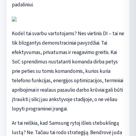
padaliniui.
Kodėl tai svarbu vartotojams? Nes vietinis DI – tai ne
tik blizgantys demonstraciniai pavyzdžiai. Tai
efektyvumas, privatumas ir reagavimo greitis. Kai
SoC sprendimus nustatanti komanda dirba petys
prie peties su tomis komandomis, kurios kuria
telefono funkcijas, energijos optimizacijos, terminiai
apribojimai ir realaus pasaulio darbo krūviai gali būti
įtraukti į silicį jau ankstyvoje stadijoje, o ne vėliau
lopyti programinei įrangai.
Ar tai reiškia, kad Samsung rytoj išleis stebuklingą
lustą? Ne. Tačiau tai rodo strategiją. Bendrovė juda