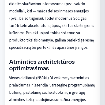
didelės skaičiavimo intensyvumo (pvz., vaizdo
modeliai), kiti — mažos delsos ir mažos energijos
(pvz., balso trigeriai). Todėl modernūs SoC gali
turėti kelis akceleratorių tipus, skirtus skirtingiems
krūviams. Projektuojant tokias sistemas su
produkto tikslais omenyje, galima pasiekti geresnę
specializaciją be perteklinės aparatinės įrangos.
Atminties architektūros
optimizavimas
Vienas didžiausių iššūkių DI veikime yra atminties
pralaidumas ir latencija. Strateginė programuojamų
buferių, pastebimų cache sluoksnių ir greitųjų
atminties kelių naudojimas sumažina energijos