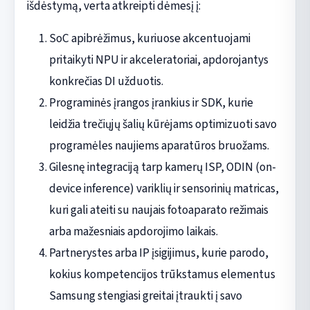
išdėstymą, verta atkreipti dėmesį į:
SoC apibrėžimus, kuriuose akcentuojami
pritaikyti NPU ir akceleratoriai, apdorojantys
konkrečias DI užduotis.
Programinės įrangos įrankius ir SDK, kurie
leidžia trečiųjų šalių kūrėjams optimizuoti savo
programėles naujiems aparatūros bruožams.
Gilesnę integraciją tarp kamerų ISP, ODIN (on-
device inference) variklių ir sensorinių matricas,
kuri gali ateiti su naujais fotoaparato režimais
arba mažesniais apdorojimo laikais.
Partnerystes arba IP įsigijimus, kurie parodo,
kokius kompetencijos trūkstamus elementus
Samsung stengiasi greitai įtraukti į savo