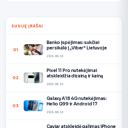
SUSIJĘ ĮRAŠAI
Banko įspėjimas: sukčiai
persikėlė į „Viber“ Lietuvoje
01
2026-08-10
Pixel 11 Pro nutekėjimai
atskleidžia dizainą ir kainą
02
2026-08-10
Galaxy A18 4G nutekėjimas:
Helio G99 ir Android 17
03
2026-08-10
Caviar atskleidė galimas iPhone