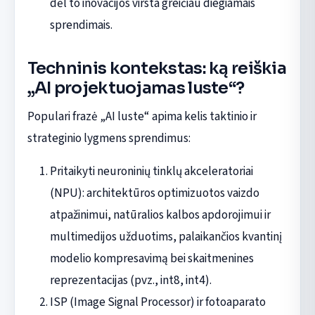
dėl to inovacijos virsta greičiau diegiamais
sprendimais.
Techninis kontekstas: ką reiškia
„AI projektuojamas luste“?
Populari frazė „AI luste“ apima kelis taktinio ir
strateginio lygmens sprendimus:
Pritaikyti neuroninių tinklų akceleratoriai
(NPU): architektūros optimizuotos vaizdo
atpažinimui, natūralios kalbos apdorojimui ir
multimedijos užduotims, palaikančios kvantinį
modelio kompresavimą bei skaitmenines
reprezentacijas (pvz., int8, int4).
ISP (Image Signal Processor) ir fotoaparato