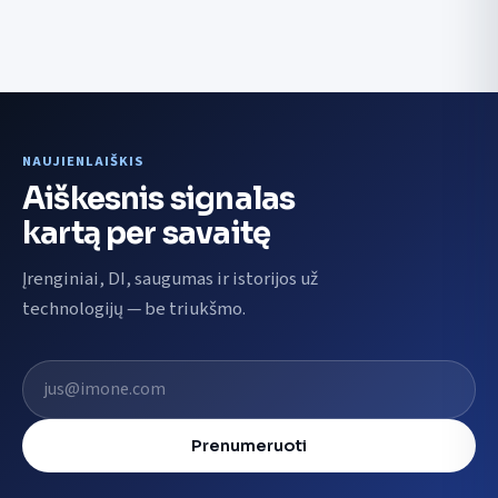
NAUJIENLAIŠKIS
Aiškesnis signalas
kartą per savaitę
Įrenginiai, DI, saugumas ir istorijos už
technologijų — be triukšmo.
El. pašto adresas
Prenumeruoti