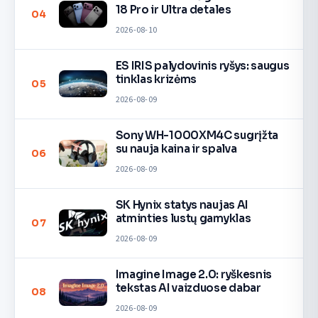
18 Pro ir Ultra detales
04
2026-08-10
ES IRIS palydovinis ryšys: saugus
tinklas krizėms
05
2026-08-09
Sony WH-1000XM4C sugrįžta
su nauja kaina ir spalva
06
2026-08-09
SK Hynix statys naujas AI
atminties lustų gamyklas
07
2026-08-09
Imagine Image 2.0: ryškesnis
tekstas AI vaizduose dabar
08
2026-08-09