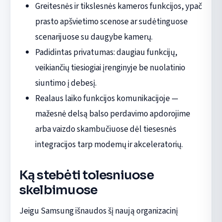
Greitesnės ir tikslesnės kameros funkcijos, ypač
prasto apšvietimo scenose ar sudėtinguose
scenarijuose su daugybe kamerų.
Padidintas privatumas: daugiau funkcijų,
veikiančių tiesiogiai įrenginyje be nuolatinio
siuntimo į debesį.
Realaus laiko funkcijos komunikacijoje —
mažesnė delsą balso perdavimo apdorojime
arba vaizdo skambučiuose dėl tiesesnės
integracijos tarp modemų ir akceleratorių.
Ką stebėti tolesniuose
skelbimuose
Jeigu Samsung išnaudos šį naują organizacinį