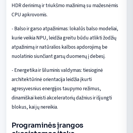
HDR derinimą ir triukšmo mažinimą su mažesnėmis
CPU apkrovomis.
- Balso ir garso atpažinimas: lokalūs balso modeliai,
kurie veikia NPU, leidžia greitu būdu atlikti žodžių
atpažinimą ir natūralios kalbos apdorojimą be
nuolatinio siunčiant garsų duomenų į debesį.
- Energetika ir šiluminis valdymas: tiesioginė
architektūrinė orientacija leidžia įkurti
agresyvesnius energijos taupymo režimus,
dinamiškai keisti akceleratorių dažnius ir išjungti
blokus, kai jų nereikia.
Programinės įrangos