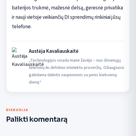
baterijos trukmė, mažesnė delsą, geresnė privatika
ir nauji vietoje veikiančių DI sprendimų rinkiniai jūsų
telefone.
Austėja Kavaliauskaitė
„Technologijos visada mane žavėjo – nuo išmaniųjų
telefonų iki dirbtinio intelekto proveržių. Džiaugiuosi
galėdama dalintis naujienomis su jumis kiekvieną
dieną.“
DISKUSIJA
Palikti komentarą