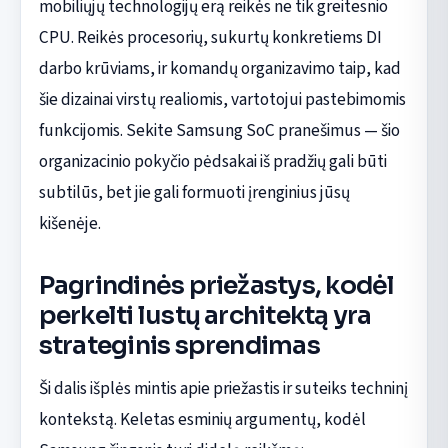
mobiliųjų technologijų erą reikės ne tik greitesnio
CPU. Reikės procesorių, sukurtų konkretiems DI
darbo krūviams, ir komandų organizavimo taip, kad
šie dizainai virstų realiomis, vartotojui pastebimomis
funkcijomis. Sekite Samsung SoC pranešimus — šio
organizacinio pokyčio pėdsakai iš pradžių gali būti
subtilūs, bet jie gali formuoti įrenginius jūsų
kišenėje.
Pagrindinės priežastys, kodėl
perkelti lustų architektą yra
strateginis sprendimas
Ši dalis išplės mintis apie priežastis ir suteiks techninį
kontekstą. Keletas esminių argumentų, kodėl