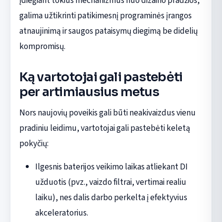
įdiegiant tokius mechanizmus nuo dizaino pradžios,
galima užtikrinti patikimesnį programinės įrangos
atnaujinimą ir saugos pataisymų diegimą be didelių
kompromisų.
Ką vartotojai gali pastebėti
per artimiausius metus
Nors naujovių poveikis gali būti neakivaizdus vienu
pradiniu leidimu, vartotojai gali pastebėti keletą
pokyčių:
Ilgesnis baterijos veikimo laikas atliekant DI
užduotis (pvz., vaizdo filtrai, vertimai realiu
laiku), nes dalis darbo perkelta į efektyvius
akceleratorius.