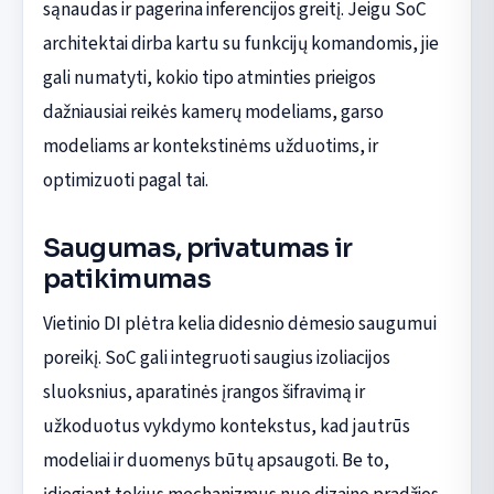
sąnaudas ir pagerina inferencijos greitį. Jeigu SoC
architektai dirba kartu su funkcijų komandomis, jie
gali numatyti, kokio tipo atminties prieigos
dažniausiai reikės kamerų modeliams, garso
modeliams ar kontekstinėms užduotims, ir
optimizuoti pagal tai.
Saugumas, privatumas ir
patikimumas
Vietinio DI plėtra kelia didesnio dėmesio saugumui
poreikį. SoC gali integruoti saugius izoliacijos
sluoksnius, aparatinės įrangos šifravimą ir
užkoduotus vykdymo kontekstus, kad jautrūs
modeliai ir duomenys būtų apsaugoti. Be to,