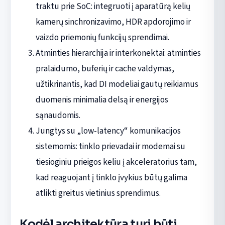
traktu prie SoC: integruoti į aparatūrą kelių
kamerų sinchronizavimo, HDR apdorojimo ir
vaizdo priemonių funkcijų sprendimai.
Atminties hierarchija ir interkonektai: atminties
pralaidumo, buferių ir cache valdymas,
užtikrinantis, kad DI modeliai gautų reikiamus
duomenis minimalia delsą ir energijos
sąnaudomis.
Jungtys su „low-latency“ komunikacijos
sistemomis: tinklo prievadai ir modemai su
tiesioginiu prieigos keliu į akceleratorius tam,
kad reaguojant į tinklo įvykius būtų galima
atlikti greitus vietinius sprendimus.
Kodėl architektūra turi būti