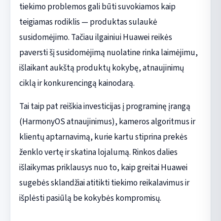
tiekimo problemos gali būti suvokiamos kaip
teigiamas rodiklis — produktas sulaukė
susidomėjimo. Tačiau ilgainiui Huawei reikės
paversti šį susidomėjimą nuolatine rinka laimėjimu,
išlaikant aukštą produktų kokybę, atnaujinimų
ciklą ir konkurencingą kainodarą.
Tai taip pat reiškia investicijas į programinę įrangą
(HarmonyOS atnaujinimus), kameros algoritmus ir
klientų aptarnavimą, kurie kartu stiprina prekės
ženklo vertę ir skatina lojalumą. Rinkos dalies
išlaikymas priklausys nuo to, kaip greitai Huawei
sugebės sklandžiai atitikti tiekimo reikalavimus ir
išplėsti pasiūlą be kokybės kompromisų.