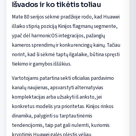
Išvados ir ko tikėtis toliau
Mate 80 serijos sėkmė pradžioje rodo, kad Huawei
išlaiko stiprią poziciją Kinijos flagmanų segmente,
ypač dėl harmonicOS integracijos, pažangių
kameros sprendimų ir konkurencingų kainų. Tačiau
norint, kad ši sėkmė taptų ilgalaike, būtina spręsti
tiekimo ir gamybos iššūkius.
Vartotojams patartina sekti oficialias pardavimo
kanalų naujienas, apsvarstyti alternatyvias
komplektacijas arba užsakyti iš anksto, jei
konkretus modelis yra prioritetas. Kinijos rinkos
dinamika, palyginti su tarptautinėmis
tendencijomis, taip pat gali nulemti, kuriomis
kryptimis Huawei galės plėstis vėliau.