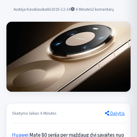
Austėja Kavaliauskaitė
2025-12-16
6
Minutės
2 komentarų
Dalytis
Skaitymo laikas: 6 Minutės
Huawei
Mate 80 serija per maždaug dvi savaites nuo