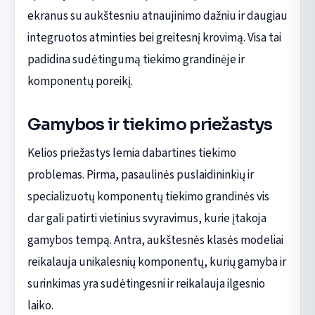
ekranus su aukštesniu atnaujinimo dažniu ir daugiau
integruotos atminties bei greitesnį krovimą. Visa tai
padidina sudėtingumą tiekimo grandinėje ir
komponentų poreikį.
Gamybos ir tiekimo priežastys
Kelios priežastys lemia dabartines tiekimo
problemas. Pirma, pasaulinės puslaidininkių ir
specializuotų komponentų tiekimo grandinės vis
dar gali patirti vietinius svyravimus, kurie įtakoja
gamybos tempą. Antra, aukštesnės klasės modeliai
reikalauja unikalesnių komponentų, kurių gamyba ir
surinkimas yra sudėtingesni ir reikalauja ilgesnio
laiko.