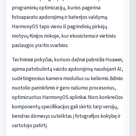
programinių optimizacijų, kurios pagerina
fotoaparato apdorojimą ir baterijos valdymą.
HarmonyOS tapo vienu iš pagrindinių pirkėjų
motyvų Kinijos rinkoje, kur ekosistema ir vietinės
paslaugos yra itin svarbios.
Techniniai pokyčiai, kuriuos dažnai pabrėžia Huawei,
apima patobulintą vaizdo apdorojimą naudojant AI,
sudėtingesnius kamera modulius su keliomis židinio
nuotolio parinktimis ir gero našumo procesorius,
optimizuotus HarmonyOS aplinkai. Nors konkrečios
komponentų specifikacijos gali skirtis tarp versijų,
bendras dėmesys sutelktas į fotografijos kokybę ir
vartotojo patirtį.