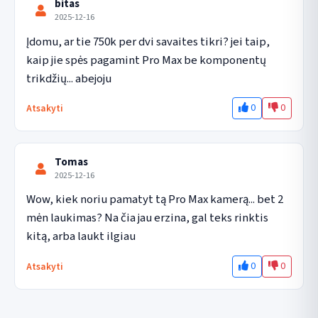
bitas
2025-12-16
Įdomu, ar tie 750k per dvi savaites tikri? jei taip, 
kaip jie spės pagamint Pro Max be komponentų 
trikdžių... abejoju
0
0
Atsakyti
Tomas
2025-12-16
Wow, kiek noriu pamatyt tą Pro Max kamerą... bet 2 
mėn laukimas? Na čia jau erzina, gal teks rinktis 
kitą, arba laukt ilgiau
0
0
Atsakyti