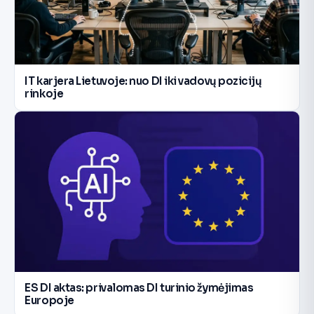
IT karjera Lietuvoje: nuo DI iki vadovų pozicijų
rinkoje
ES DI aktas: privalomas DI turinio žymėjimas
Europoje