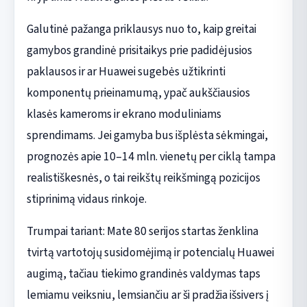
Galutinė pažanga priklausys nuo to, kaip greitai
gamybos grandinė prisitaikys prie padidėjusios
paklausos ir ar Huawei sugebės užtikrinti
komponentų prieinamumą, ypač aukščiausios
klasės kameroms ir ekrano moduliniams
sprendimams. Jei gamyba bus išplėsta sėkmingai,
prognozės apie 10–14 mln. vienetų per ciklą tampa
realistiškesnės, o tai reikštų reikšmingą pozicijos
stiprinimą vidaus rinkoje.
Trumpai tariant: Mate 80 serijos startas ženklina
tvirtą vartotojų susidomėjimą ir potencialų Huawei
augimą, tačiau tiekimo grandinės valdymas taps
lemiamu veiksniu, lemsiančiu ar ši pradžia išsivers į