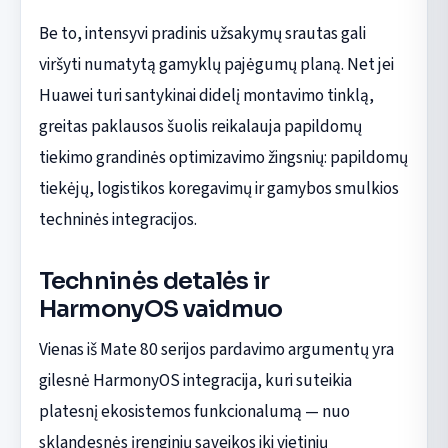
Be to, intensyvi pradinis užsakymų srautas gali
viršyti numatytą gamyklų pajėgumų planą. Net jei
Huawei turi santykinai didelį montavimo tinklą,
greitas paklausos šuolis reikalauja papildomų
tiekimo grandinės optimizavimo žingsnių: papildomų
tiekėjų, logistikos koregavimų ir gamybos smulkios
techninės integracijos.
Techninės detalės ir
HarmonyOS vaidmuo
Vienas iš Mate 80 serijos pardavimo argumentų yra
gilesnė HarmonyOS integracija, kuri suteikia
platesnį ekosistemos funkcionalumą — nuo
sklandesnės įrenginių sąveikos iki vietinių