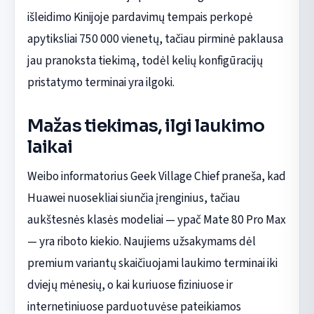
išleidimo Kinijoje pardavimų tempais perkopė
apytiksliai 750 000 vienetų, tačiau pirminė paklausa
jau pranoksta tiekimą, todėl kelių konfigūracijų
pristatymo terminai yra ilgoki.
Mažas tiekimas, ilgi laukimo
laikai
Weibo informatorius Geek Village Chief praneša, kad
Huawei nuosekliai siunčia įrenginius, tačiau
aukštesnės klasės modeliai — ypač Mate 80 Pro Max
— yra riboto kiekio. Naujiems užsakymams dėl
premium variantų skaičiuojami laukimo terminai iki
dviejų mėnesių, o kai kuriuose fiziniuose ir
internetiniuose parduotuvėse pateikiamos