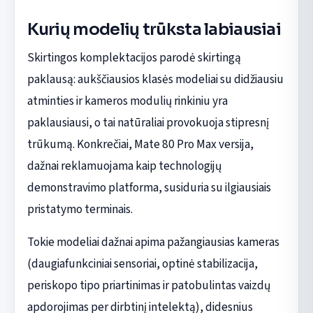
Kurių modelių trūksta labiausiai
Skirtingos komplektacijos parodė skirtingą
paklausą: aukščiausios klasės modeliai su didžiausiu
atminties ir kameros modulių rinkiniu yra
paklausiausi, o tai natūraliai provokuoja stipresnį
trūkumą. Konkrečiai, Mate 80 Pro Max versija,
dažnai reklamuojama kaip technologijų
demonstravimo platforma, susiduria su ilgiausiais
pristatymo terminais.
Tokie modeliai dažnai apima pažangiausias kameras
(daugiafunkciniai sensoriai, optinė stabilizacija,
periskopo tipo priartinimas ir patobulintas vaizdų
apdorojimas per dirbtinį intelektą), didesnius