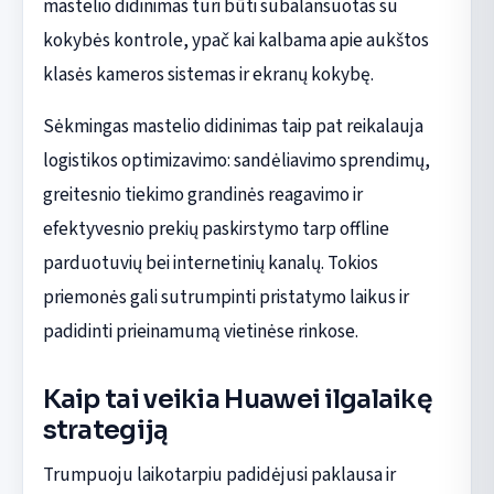
mastelio didinimas turi būti subalansuotas su
kokybės kontrole, ypač kai kalbama apie aukštos
klasės kameros sistemas ir ekranų kokybę.
Sėkmingas mastelio didinimas taip pat reikalauja
logistikos optimizavimo: sandėliavimo sprendimų,
greitesnio tiekimo grandinės reagavimo ir
efektyvesnio prekių paskirstymo tarp offline
parduotuvių bei internetinių kanalų. Tokios
priemonės gali sutrumpinti pristatymo laikus ir
padidinti prieinamumą vietinėse rinkose.
Kaip tai veikia Huawei ilgalaikę
strategiją
Trumpuoju laikotarpiu padidėjusi paklausa ir