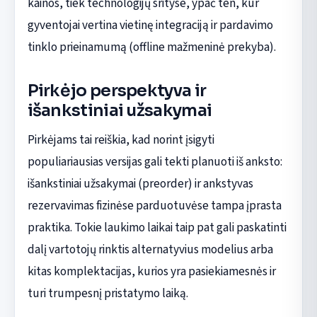
kainos, tiek technologijų srityse, ypač ten, kur
gyventojai vertina vietinę integraciją ir pardavimo
tinklo prieinamumą (offline mažmeninė prekyba).
Pirkėjo perspektyva ir
išankstiniai užsakymai
Pirkėjams tai reiškia, kad norint įsigyti
populiariausias versijas gali tekti planuoti iš anksto:
išankstiniai užsakymai (preorder) ir ankstyvas
rezervavimas fizinėse parduotuvėse tampa įprasta
praktika. Tokie laukimo laikai taip pat gali paskatinti
dalį vartotojų rinktis alternatyvius modelius arba
kitas komplektacijas, kurios yra pasiekiamesnės ir
turi trumpesnį pristatymo laiką.