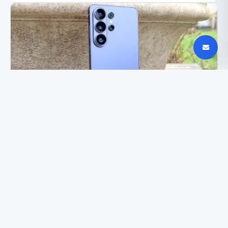
Samsung S27 Ultra gali prarasti 3x teleobjektyvo
kamerą