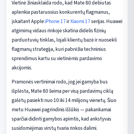
Vietinė žiniasklaida rodo, kad Mate 80 debiutas
aplenkia pastaruosius konkurentų flagmanus,
įskaitant Apple
iPhone 17
ir
Xiaomi 17
serijas. Huawei
atgimimą vidaus rinkoje skatina didelis fizinių
parduotuvių tinklas, lojali klientų bazė ir nuosekli
flagmanų strategija, kuri pabrėžia techninius
sprendimus kartu su vietinėmis pardavimo
akcijomis.
Pramonės vertinimai rodo, jog jei gamyba bus
išplėsta, Mate 80 šeima per visą pardavimų ciklą
galėtų pasiekti nuo 10 iki 14 milijonų vienetų. Šiuo
metu Huawei pagrindinis iššūkis — pakankamai
sparčiai didinti gamybos apimtis, kad ankstyvas
susidomėjimas virstų tvaria rinkos dalimi.