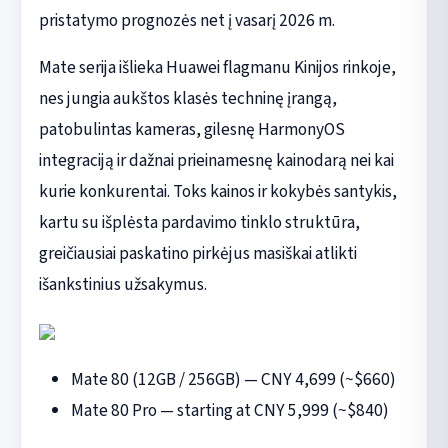
pristatymo prognozės net į vasarį 2026 m.
Mate serija išlieka Huawei flagmanu Kinijos rinkoje,
nes jungia aukštos klasės techninę įrangą,
patobulintas kameras, gilesnę HarmonyOS
integraciją ir dažnai prieinamesnę kainodarą nei kai
kurie konkurentai. Toks kainos ir kokybės santykis,
kartu su išplėsta pardavimo tinklo struktūra,
greičiausiai paskatino pirkėjus masiškai atlikti
išankstinius užsakymus.
Mate 80 (12GB / 256GB) — CNY 4,699 (~$660)
Mate 80 Pro — starting at CNY 5,999 (~$840)