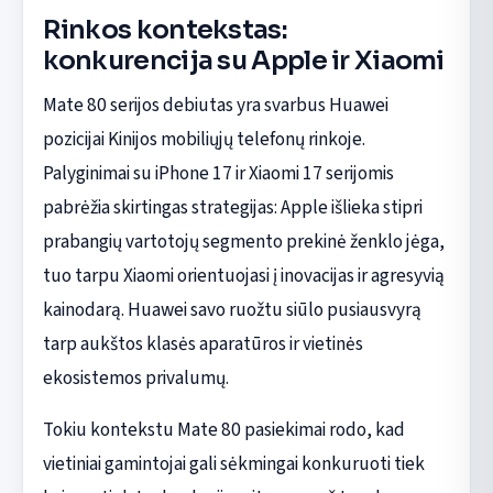
Rinkos kontekstas:
konkurencija su Apple ir Xiaomi
Mate 80 serijos debiutas yra svarbus Huawei
pozicijai Kinijos mobiliųjų telefonų rinkoje.
Palyginimai su iPhone 17 ir Xiaomi 17 serijomis
pabrėžia skirtingas strategijas: Apple išlieka stipri
prabangių vartotojų segmento prekinė ženklo jėga,
tuo tarpu Xiaomi orientuojasi į inovacijas ir agresyvią
kainodarą. Huawei savo ruožtu siūlo pusiausvyrą
tarp aukštos klasės aparatūros ir vietinės
ekosistemos privalumų.
Tokiu kontekstu Mate 80 pasiekimai rodo, kad
vietiniai gamintojai gali sėkmingai konkuruoti tiek