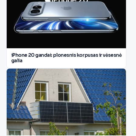
iPhone 20 gandai: plonesnis korpusas ir vėsesnė
galia