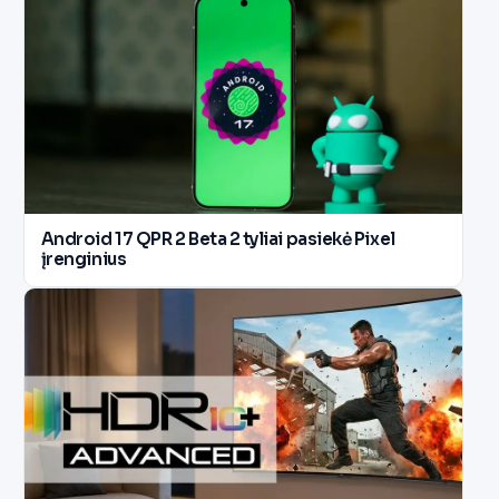
Android 17 QPR 2 Beta 2 tyliai pasiekė Pixel
įrenginius