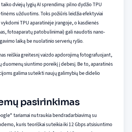
taiko dviejų lygių AI sprendimą: pilno dydžio TPU
nėms užduotims. Toks požiūris leidžia efektyviai
ti vykdomi TPU aparatinėje įrangoje, o kasdienės
mas, fotoaparatų patobulinimai) gali naudotis nano-
avimo laiką be nuolatinio serverių ryšio.
as reiškia greitesnį vaizdo apdorojimą fotografuojant,
ių duomenų siuntimo poreikį į debesį. Be to, aparatinės
ijoms galima suteikti naujų galimybių be didelio
demų pasirinkimas
oogle“ tariamai nutraukia bendradarbiavimą su
o, kuris teoriškai suteikia iki 12 Gbps atsisiuntimo