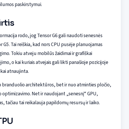
šilumos paskirstymui.
rtis
formacija rodo, jog Tensor G6 gali naudoti senesnės
 G5. Tai reiškia, kad nors CPU pusėje planuojamas
gimo. Tokiu atveju mobilūs žaidimai ir grafiškai
o, o kai kuriais atvejais gali likti panašioje pozicijoje
okai atnaujinta.
branduolio architektūros, bet ir nuo atminties pločio,
o optimizavimo. Net ir naudojant „senesnį“ GPU,
s, tačiau tai reikalauja papildomų resursų ir laiko.
-TPU