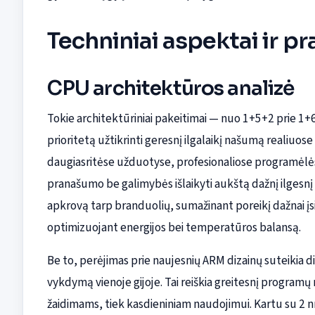
Techniniai aspektai ir pr
CPU architektūros analizė
Tokie architektūriniai pakeitimai — nuo 1+5+2 prie 1+6
prioritetą užtikrinti geresnį ilgalaikį našumą realiuos
daugiasritėse užduotyse, profesionaliose programėlės
pranašumo be galimybės išlaikyti aukštą dažnį ilgesnį l
apkrovą tarp branduolių, sumažinant poreikį dažnai įsi
optimizuojant energijos bei temperatūros balansą.
Be to, perėjimas prie naujesnių ARM dizainų suteikia di
vykdymą vienoje gijoje. Tai reiškia greitesnį programų
žaidimams, tiek kasdieniniam naudojimui. Kartu su 2 n