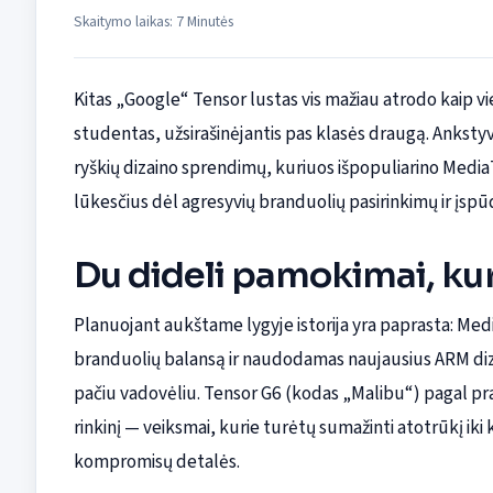
Skaitymo laikas: 7 Minutės
Kitas „Google“ Tensor lustas vis mažiau atrodo kaip vi
studentas, užsirašinėjantis pas klasės draugą. Anksty
ryškių dizaino sprendimų, kuriuos išpopuliarino Media
lūkesčius dėl agresyvių branduolių pasirinkimų ir įsp
Du dideli pamokimai, kuri
Planuojant aukštame lygyje istorija yra paprasta: M
branduolių balansą ir naudodamas naujausius ARM dizai
pačiu vadovėliu. Tensor G6 (kodas „Malibu“) pagal pr
rinkinį — veiksmai, kurie turėtų sumažinti atotrūkį ik
kompromisų detalės.