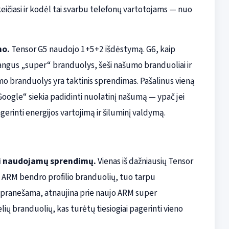
ičiasi ir kodėl tai svarbu telefonų vartotojams — nuo
mo.
Tensor G5 naudojo 1+5+2 išdėstymą. G6, kaip
žangus „super“ branduolys, šeši našumo branduoliai ir
 branduolys yra taktinis sprendimas. Pašalinus vieną
oogle“ siekia padidinti nuolatinį našumą — ypač jei
rinti energijos vartojimą ir šiluminį valdymą.
ai naudojamų sprendimų.
Vienas iš dažniausių Tensor
 ARM bendro profilio branduolių, tuo tarpu
p pranešama, atnaujina prie naujo ARM super
ų branduolių, kas turėtų tiesiogiai pagerinti vieno