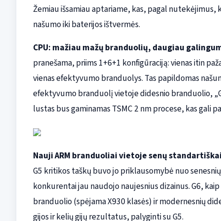
Žemiau išsamiau aptariame, kas, pagal nutekėjimus, ke
našumo iki baterijos ištvermės.
CPU: mažiau mažų branduolių, daugiau galingu
pranešama, priims 1+6+1 konfigūraciją: vienas itin pa
vienas efektyvumo branduolys. Tas papildomas našumo
efektyvumo branduolį vietoje didesnio branduolio, „G
lustas bus gaminamas TSMC 2 nm procese, kas gali page
Nauji ARM branduoliai vietoje senų standartišk
G5 kritikos taškų buvo jo priklausomybė nuo senesnių
konkurentai jau naudojo naujesnius dizainus. G6, kai
branduolio (spėjama X930 klasės) ir modernesnių dideli
gijos ir kelių gijų rezultatus, palyginti su G5.