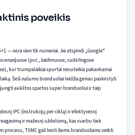
aktinis poveikis
+1 — nėra vien tik numeriai. Jie atspindi „Google“
e scenarijuose (pvz., žaidimuose, sudėtingose
e), kur trumpalaikiai spurtai nesuteikia pakankamai
aiką. Šeši našumo branduoliai leidžia geriau paskirstyti
jungti aukštos spartos super branduoliui ir taip
desnį IPC (instrukcijų per ciklą) ir efektyvesnį
 reagavimą ir mažesnį uždelsimą, kas svarbu tiek
m procesu, TSMC gali leisti šiems branduoliams veikti