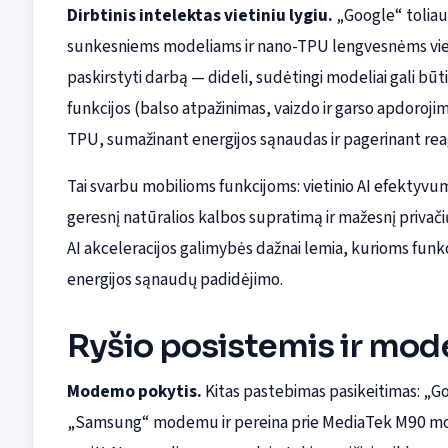
Dirbtinis intelektas vietiniu lygiu.
„Google“ toliau 
sunkesniems modeliams ir nano-TPU lengvesnėms vieti
paskirstyti darbą — dideli, sudėtingi modeliai gali bū
funkcijos (balso atpažinimas, vaizdo ir garso apdoroji
TPU, sumažinant energijos sąnaudas ir pagerinant reag
Tai svarbu mobilioms funkcijoms: vietinio AI efektyvum
geresnį natūralios kalbos supratimą ir mažesnį privač
AI akceleracijos galimybės dažnai lemia, kurioms funkc
energijos sąnaudų padidėjimo.
Ryšio posistemis ir mo
Modemo pokytis.
Kitas pastebimas pasikeitimas: „G
„Samsung“ modemu ir pereina prie MediaTek M90 modem