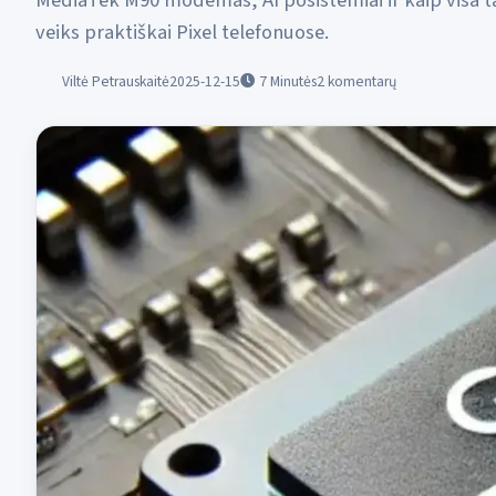
MediaTek M90 modemas, AI posistemiai ir kaip visa t
veiks praktiškai Pixel telefonuose.
Viltė Petrauskaitė
2025-12-15
7
Minutės
2 komentarų