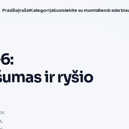
Pradžia
Įrašai
Kategorija
Susisiekite su mumis
Bendradarbiau
6:
šumas ir ryšio
os
a,