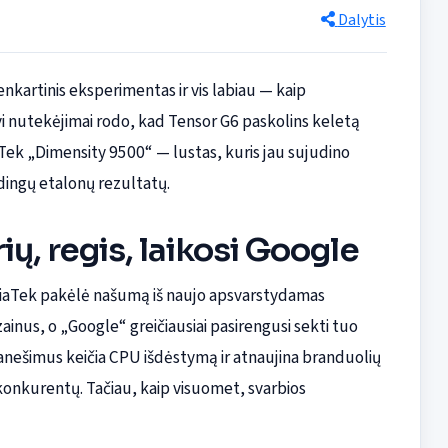
Dalytis
enkartinis eksperimentas ir vis labiau — kaip
vi nutekėjimai rodo, kad Tensor G6 paskolins keletą
Tek „Dimensity 9500“ — lustas, kuris jau sujudino
ūdingų etalonų rezultatų.
ų, regis, laikosi Google
ediaTek pakėlė našumą iš naujo apsvarstydamas
nus, o „Google“ greičiausiai pasirengusi sekti tuo
anešimus keičia CPU išdėstymą ir atnaujina branduolių
i konkurentų. Tačiau, kaip visuomet, svarbios