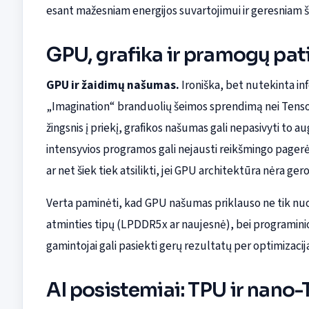
esant mažesniam energijos suvartojimui ir geresniam 
GPU, grafika ir pramogų pati
GPU ir žaidimų našumas.
Ironiška, bet nutekinta in
„Imagination“ branduolių šeimos sprendimą nei Tensor
žingsnis į priekį, grafikos našumas gali nepasivyti to au
intensyvios programos gali nejausti reikšmingo pagerėjim
ar net šiek tiek atsilikti, jei GPU architektūra nėra ger
Verta paminėti, kad GPU našumas priklauso ne tik nuo 
atminties tipų (LPDDR5x ar naujesnė), bei programini
gamintojai gali pasiekti gerų rezultatų per optimizacija
AI posistemiai: TPU ir nano