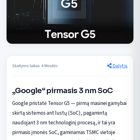
Dalytis
Skaitymo laikas: 4 Minutės
„Google“ pirmasis 3 nm SoC
Google pristatė Tensor G5 — pirmą masinei gamybai
skirtą sistemos ant lustų (SoC), pagamintą
naudojant 3 nm technologinį procesą, ir tai yra
pirmasis įmonės SoC, gaminamas TSMC vietoje