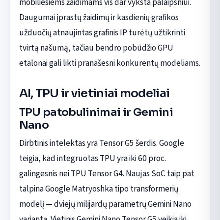
mobiliesiems žaidimams vis dar vyksta palaipsniui.
Daugumai įprastų žaidimų ir kasdienių grafikos
užduočių atnaujintas grafinis IP turėtų užtikrinti
tvirtą našumą, tačiau bendro pobūdžio GPU
etalonai gali likti pranašesni konkurentų modeliams.
AI, TPU ir vietiniai modeliai
TPU patobulinimai ir Gemini
Nano
Dirbtinis intelektas yra Tensor G5 šerdis. Google
teigia, kad integruotas TPU yra iki 60 proc.
galingesnis nei TPU Tensor G4. Naujas SoC taip pat
talpina Google Matryoshka tipo transformerių
modelį — dviejų milijardų parametrų Gemini Nano
variantą. Vietinis Gemini Nano Tensor G5 veikia iki