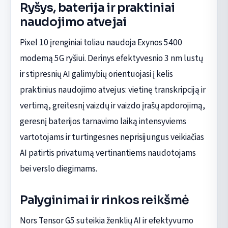
Ryšys, baterija ir praktiniai
naudojimo atvejai
Pixel 10 įrenginiai toliau naudoja Exynos 5400
modemą 5G ryšiui. Derinys efektyvesnio 3 nm lustų
ir stipresnių AI galimybių orientuojasi į kelis
praktinius naudojimo atvejus: vietinę transkripciją ir
vertimą, greitesnį vaizdų ir vaizdo įrašų apdorojimą,
geresnį baterijos tarnavimo laiką intensyviems
vartotojams ir turtingesnes neprisijungus veikiačias
AI patirtis privatumą vertinantiems naudotojams
bei verslo diegimams.
Palyginimai ir rinkos reikšmė
Nors Tensor G5 suteikia ženklių AI ir efektyvumo