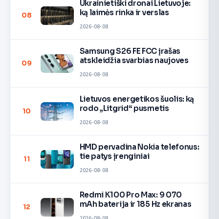
Ukrainietiški dronai Lietuvoje:
ką laimės rinka ir verslas
08
2026-08-08
Samsung S26 FE FCC įrašas
atskleidžia svarbias naujoves
09
2026-08-08
Lietuvos energetikos šuolis: ką
rodo „Litgrid“ pusmetis
10
2026-08-08
HMD pervadina Nokia telefonus:
tie patys įrenginiai
11
2026-08-08
Redmi K100 Pro Max: 9 070
mAh baterija ir 185 Hz ekranas
12
2026-08-08