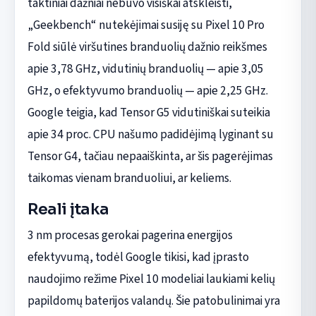
taktiniai dažniai nebuvo visiškai atskleisti,
„Geekbench“ nutekėjimai susiję su Pixel 10 Pro
Fold siūlė viršutines branduolių dažnio reikšmes
apie 3,78 GHz, vidutinių branduolių — apie 3,05
GHz, o efektyvumo branduolių — apie 2,25 GHz.
Google teigia, kad Tensor G5 vidutiniškai suteikia
apie 34 proc. CPU našumo padidėjimą lyginant su
Tensor G4, tačiau nepaaiškinta, ar šis pagerėjimas
taikomas vienam branduoliui, ar keliems.
Reali įtaka
3 nm procesas gerokai pagerina energijos
efektyvumą, todėl Google tikisi, kad įprasto
naudojimo režime Pixel 10 modeliai laukiami kelių
papildomų baterijos valandų. Šie patobulinimai yra