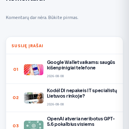
Komentarų dar nėra. Būkite pirmas.
SUSIJĘ ĮRAŠAI
Google Wallet vaikams: saugūs
kišenpinigiai telefone
01
2026-08-08
Kodėl DI nepakeis IT specialistų
Lietuvos rinkoje?
02
2026-08-08
OpenAI atveria neribotus GPT-
5.6 pokalbius visiems
03