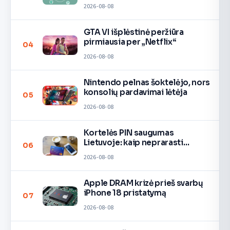
2026-08-08
GTA VI išplėstinė peržiūra
pirmiausia per „Netflix“
04
2026-08-08
Nintendo pelnas šoktelėjo, nors
konsolių pardavimai lėtėja
05
2026-08-08
Kortelės PIN saugumas
Lietuvoje: kaip neprarasti
06
pinigų
2026-08-08
Apple DRAM krizė prieš svarbų
iPhone 18 pristatymą
07
2026-08-08