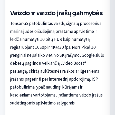
Vaizdo ir vaizdo įrašų galimybės
Tensor G5 patobulintas vaizdų signalų procesorius
mažina judesio išsiliejimą prastame apšvietime ir
leidžia numatyti 10 bitų HDR kaip numatytą
registruojant 1080p ir 4K@30 fps. Nors Pixel 10
įrenginiai nepalaiko vietinio 8K įrašymo, Google siūlo
debesų pagrindu veikiančią „Video Boost“
paslaugą, skirtą aukštesnės raiškos ar ilgesniems
įrašams pagerinti per internetinį apdorojimą. ISP
patobulinimai ypač naudingi kūrėjams ir
kasdieniams vartotojams, įrašantiems vaizdo įrašus
sudėtingomis apšvietimo sąlygomis.