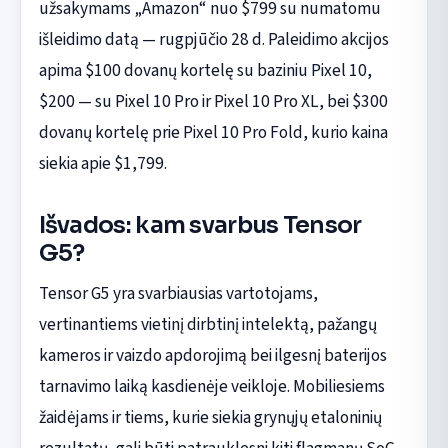
užsakymams „Amazon“ nuo $799 su numatomu
išleidimo datą — rugpjūčio 28 d. Paleidimo akcijos
apima $100 dovanų kortelę su baziniu Pixel 10,
$200 — su Pixel 10 Pro ir Pixel 10 Pro XL, bei $300
dovanų kortelę prie Pixel 10 Pro Fold, kurio kaina
siekia apie $1,799.
Išvados: kam svarbus Tensor
G5?
Tensor G5 yra svarbiausias vartotojams,
vertinantiems vietinį dirbtinį intelektą, pažangų
kameros ir vaizdo apdorojimą bei ilgesnį baterijos
tarnavimo laiką kasdienėje veikloje. Mobiliesiems
žaidėjams ir tiems, kurie siekia grynųjų etaloninių