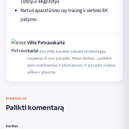
1080p ir 4K@30fps
Neturi aparatūrinio ray tracing ir vietinio 8K
įrašymo
Viltė Petrauskaitė
Sveiki! Esu Viltė, kasdien sekanti technologijų
naujienas iš viso pasaulio. Mano darbas – pateikti
jums svarbiausius ir įdomiausius IT pasaulio įvykius
aiškiai ir glaustai.
DISKUSIJA
Palikti komentarą
Vardas