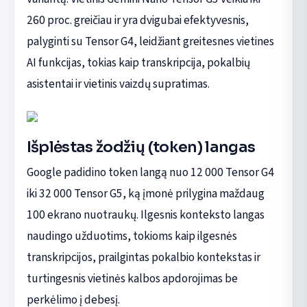
260 proc. greičiau ir yra dvigubai efektyvesnis,
palyginti su Tensor G4, leidžiant greitesnes vietines
AI funkcijas, tokias kaip transkripcija, pokalbių
asistentai ir vietinis vaizdų supratimas.
Išplėstas žodžių (token) langas
Google padidino token langą nuo 12 000 Tensor G4
iki 32 000 Tensor G5, ką įmonė prilygina maždaug
100 ekrano nuotraukų. Ilgesnis konteksto langas
naudingo užduotims, tokioms kaip ilgesnės
transkripcijos, prailgintas pokalbio kontekstas ir
turtingesnis vietinės kalbos apdorojimas be
perkėlimo į debesį.