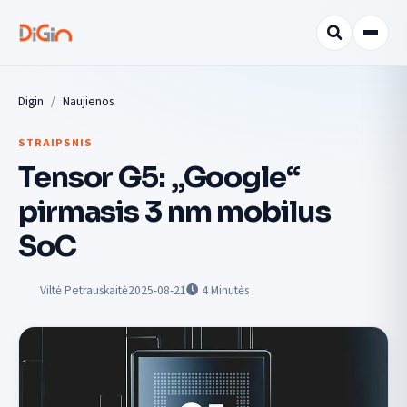
Digin
Naujienos
STRAIPSNIS
Tensor G5: „Google“
pirmasis 3 nm mobilus
SoC
Viltė Petrauskaitė
2025-08-21
4
Minutės