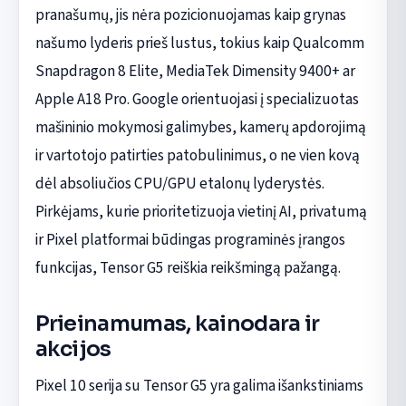
pranašumų, jis nėra pozicionuojamas kaip grynas
našumo lyderis prieš lustus, tokius kaip Qualcomm
Snapdragon 8 Elite, MediaTek Dimensity 9400+ ar
Apple A18 Pro. Google orientuojasi į specializuotas
mašininio mokymosi galimybes, kamerų apdorojimą
ir vartotojo patirties patobulinimus, o ne vien kovą
dėl absoliučios CPU/GPU etalonų lyderystės.
Pirkėjams, kurie prioritetizuoja vietinį AI, privatumą
ir Pixel platformai būdingas programinės įrangos
funkcijas, Tensor G5 reiškia reikšmingą pažangą.
Prieinamumas, kainodara ir
akcijos
Pixel 10 serija su Tensor G5 yra galima išankstiniams