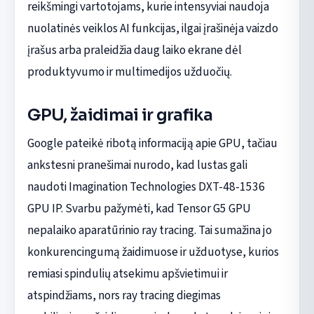
reikšmingi vartotojams, kurie intensyviai naudoja
nuolatinės veiklos AI funkcijas, ilgai įrašinėja vaizdo
įrašus arba praleidžia daug laiko ekrane dėl
produktyvumo ir multimedijos užduočių.
GPU, žaidimai ir grafika
Google pateikė ribotą informaciją apie GPU, tačiau
ankstesni pranešimai nurodo, kad lustas gali
naudoti Imagination Technologies DXT-48-1536
GPU IP. Svarbu pažymėti, kad Tensor G5 GPU
nepalaiko aparatūrinio ray tracing. Tai sumažina jo
konkurencingumą žaidimuose ir užduotyse, kurios
remiasi spindulių atsekimu apšvietimui ir
atspindžiams, nors ray tracing diegimas