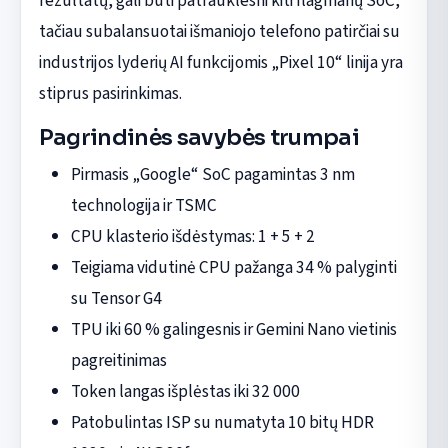
rezultatų, gali būti patrauklesni kiti flagmanų SoC,
tačiau subalansuotai išmaniojo telefono patirčiai su
industrijos lyderių AI funkcijomis „Pixel 10“ linija yra
stiprus pasirinkimas.
Pagrindinės savybės trumpai
Pirmasis „Google“ SoC pagamintas 3 nm
technologija ir TSMC
CPU klasterio išdėstymas: 1 + 5 + 2
Teigiama vidutinė CPU pažanga 34 % palyginti
su Tensor G4
TPU iki 60 % galingesnis ir Gemini Nano vietinis
pagreitinimas
Token langas išplėstas iki 32 000
Patobulintas ISP su numatyta 10 bitų HDR