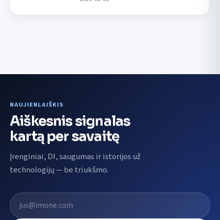
NAUJIENLAIŠKIS
Aiškesnis signalas
kartą per savaitę
Įrenginiai, DI, saugumas ir istorijos už
technologijų — be triukšmo.
El. pašto adresas