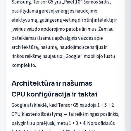
Samsung. Tensor G5 yra „Pixel 10“ šeimos širdis,
pasiūlydama geresnį energijos naudojimo
efektyvumą, galingesnę vietinę dirbtinį intelektą ir
įvairius vaizdo apdorojimo patobulinimus. Žemiau
pateikiamas išsamus apžvalginis vaizdas apie
architektūrą, našumą, naudojimo scenarijus ir
rinkos reikšmę naujausio „Google“ mobiliojo lustų
komplekto.
Architektūra ir našumas
CPU konfigūracija ir taktai
Google atskleidė, kad Tensor G5 naudoja 1 + 5 + 2
CPU klasterio išdėstymą — tai reikšmingas poslinkis,
palyginti su praėjusių metų 1 + 3 + 4. Nors oficialūs