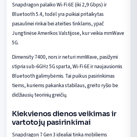
Snapdragon palaiko Wi-Fi 6E (iki 2,9 Gbps) ir
Bluetooth 5.4, todėl yra puikiai pritaikytas
pasaulinei rinkai bei ateities tinklams, ypač
Jungtinėse Amerikos Valstijose, kur veikia mmWave
5G.
Dimensity 7400, nors ir neturi mmWave, pasižymi
stipria sub-6GHz 5G sparta, Wi-Fi 6E ir naujausiomis
Bluetooth galimybėmis. Tai puikus pasirinkimas
tiems, kuriems pakanka stabilaus, greito ryšio be
didžiausių teorinių greičių.
Kiekvienos dienos veikimas ir
vartotojų pasirinkimai
Snapdragon 7 Gen 3 idealiai tinka mobiliems