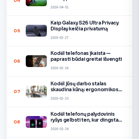
04
2026-04-01
Kaip Galaxy S26 Ultra Privacy
Display keičia privatumą
05
2026-02-27
Kodėl telefonas įkaista —
paprasti būdai greitai išvengti
06
2026-02-26
Kodėl jūsų darbo stalas
skaudina kūną: ergonomikos
07
taisyklės
2026-02-25
Kodėl telefonų palydovinis
ryšys gelbsti ten, kur dingsta
08
signalas
2026-02-24