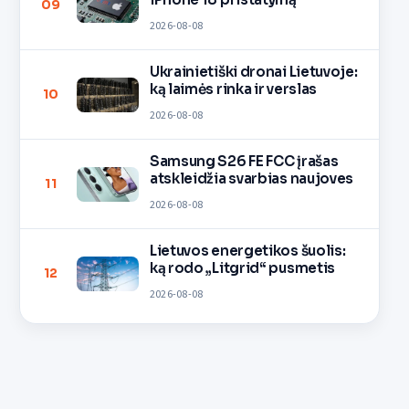
09
2026-08-08
Ukrainietiški dronai Lietuvoje:
ką laimės rinka ir verslas
10
2026-08-08
Samsung S26 FE FCC įrašas
atskleidžia svarbias naujoves
11
2026-08-08
Lietuvos energetikos šuolis:
ką rodo „Litgrid“ pusmetis
12
2026-08-08