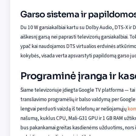
Garso sistema ir papildomo
Du 10 W garsiakalbiai kartu su Dolby Audio, DTS-X ir D
aiškesnį garsą nei paprasti televizorių garsiakalbiai. 
ypač kai naudojamos DTS virtualios erdvinės atkūrimo t
kokybės, visada verta apsvarstyti papildomą garso juo
Programinė įranga ir ka
Šiame televizoriuje įdiegta Google TV platforma — tai 
transliavimo programėlių ir balso valdymą per Google A
lengvai perduoti vaizdą iš telefonų ar nešiojamųjų
kom
našumą, kuklus CPU, Mali-G31 GPU ir 1 GB RAM užtikri
bus pakankamai greitas kasdienėms užduotims, nors i