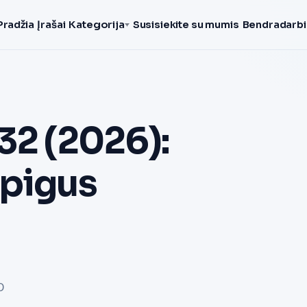
Pradžia
Įrašai
Kategorija
Susisiekite su mumis
Bendradarbi
32 (2026):
 pigus
D