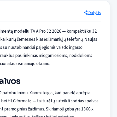
Dalytis
ortimentą modeliu TV A Pro 32 2026 — kompaktišku 32
 kai kurių žemesnės klasės išmaniųjų telefonų. Naujas
s su nustebinančiai pajėgiomis vaizdo ir garso
atrauklus pasirinkimas miegamiesiems, nedideliems
cionalaus išmaniojo ekrano.
alvos
 patobulinimu. Xiaomi teigia, kad panelė aprėpia
ei HLG formatą — tai turėtų suteikti sodrias spalvas
nt pramoginius žaidimus. Skiriamoji geba yra 1366 x