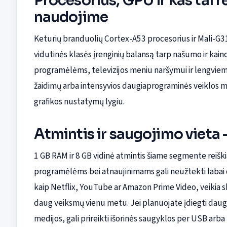
Procesorius, GPU ir kas tai 
naudojime
Keturių branduolių Cortex-A53 procesorius ir Mali-G31 
vidutinės klasės įrenginių balansą tarp našumo ir kainos
programėlėms, televizijos meniu naršymui ir lengviems 
žaidimų arba intensyvios daugiaprograminės veiklos me
grafikos nustatymų lygiu.
Atmintis ir saugojimo vieta 
1 GB RAM ir 8 GB vidinė atmintis šiame segmente reiškia
programėlėms bei atnaujinimams gali neužtekti labai 
kaip Netflix, YouTube ar Amazon Prime Video, veikia 
daug veiksmų vienu metu. Jei planuojate įdiegti dau
medijos, gali prireikti išorinės saugyklos per USB arba