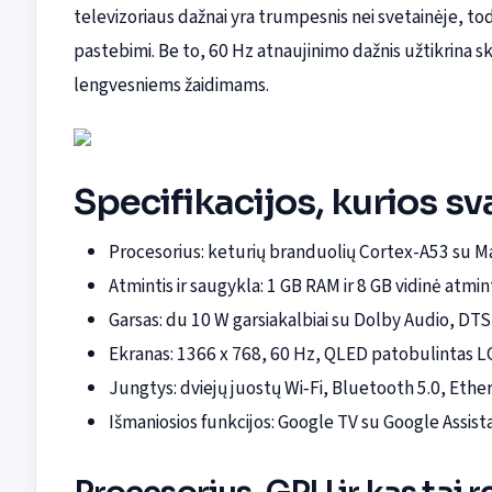
televizoriaus dažnai yra trumpesnis nei svetainėje, to
pastebimi. Be to, 60 Hz atnaujinimo dažnis užtikrina s
lengvesniems žaidimams.
Specifikacijos, kurios s
Procesorius: keturių branduolių Cortex-A53 su Ma
Atmintis ir saugykla: 1 GB RAM ir 8 GB vidinė atmin
Garsas: du 10 W garsiakalbiai su Dolby Audio, DTS
Ekranas: 1366 x 768, 60 Hz, QLED patobulintas 
Jungtys: dviejų juostų Wi‑Fi, Bluetooth 5.0, Ethe
Išmaniosios funkcijos: Google TV su Google Assista