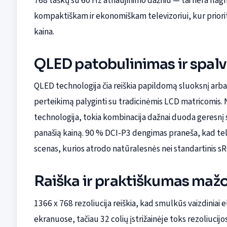
768 taškų su 60 Hz atnaujinimo dažniu — tai nėra flagma
kompaktiškam ir ekonomiškam televizoriui, kur priori
kaina.
QLED patobulinimas ir spalv
QLED technologija čia reiškia papildomą sluoksnį arba f
perteikimą palyginti su tradicinėmis LCD matricomis. 
technologija, tokia kombinacija dažnai duoda geresnį
panašią kainą. 90 % DCI-P3 dengimas praneša, kad telev
scenas, kurios atrodo natūralesnės nei standartinis sR
Raiška ir praktiškumas ma
1366 x 768 rezoliucija reiškia, kad smulkūs vaizdiniai
ekranuose, tačiau 32 colių įstrižainėje toks rezoliucijos