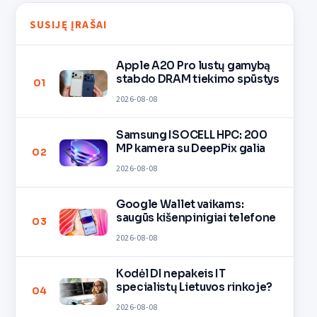
SUSIJĘ ĮRAŠAI
Apple A20 Pro lustų gamybą
stabdo DRAM tiekimo spūstys
01
2026-08-08
Samsung ISOCELL HPC: 200
MP kamera su DeepPix galia
02
2026-08-08
Google Wallet vaikams:
saugūs kišenpinigiai telefone
03
2026-08-08
Kodėl DI nepakeis IT
specialistų Lietuvos rinkoje?
04
2026-08-08