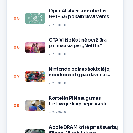
OpenAI atveria neribotus
GPT-5.6 pokalbius visiems
05
2026-08-08
GTA VI išplėstinė peržiūra
pirmiausia per „Netflix“
06
2026-08-08
Nintendo pelnas šoktelėjo,
nors konsolių pardavimai
07
lėtėja
2026-08-08
Kortelės PIN saugumas
Lietuvoje: kaip neprarasti
08
pinigų
2026-08-08
Apple DRAM krizė prieš svarbų
iPhone 18 pristatymą