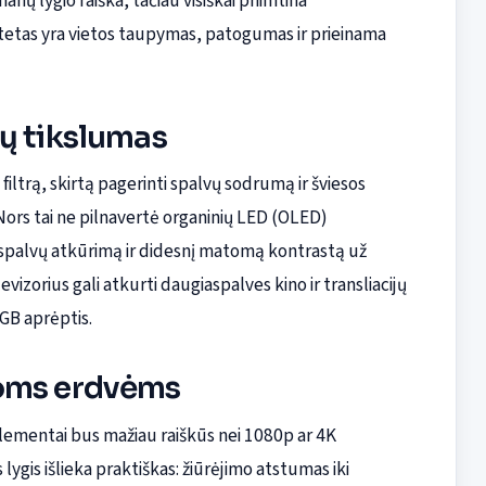
nų lygio raiška, tačiau visiškai priimtina
tetas yra vietos taupymas, patogumas ir prieinama
ų tikslumas
iltrą, skirtą pagerinti spalvų sodrumą ir šviesos
Nors tai ne pilnavertė organinių LED (OLED)
 spalvų atkūrimą ir didesnį matomą kontrastą už
izorius gali atkurti daugiaspalves kino ir transliacijų
GB aprėptis.
žoms erdvėms
 elementai bus mažiau raiškūs nei 1080p ar 4K
 lygis išlieka praktiškas: žiūrėjimo atstumas iki