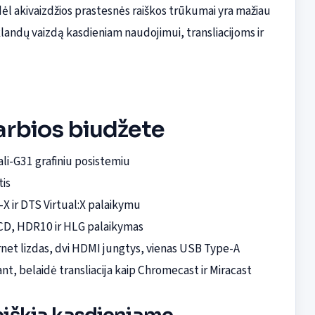
dėl akivaizdžios prastesnės raiškos trūkumai yra mažiau
klandų vaizdą kasdieniam naudojimui, transliacijoms ir
varbios biudžete
li-G31 grafiniu posistemiu
tis
-X ir DTS Virtual:X palaikymu
LCD, HDR10 ir HLG palaikymas
rnet lizdas, dvi HDMI jungtys, vienas USB Type-A
nt, belaidė transliacija kaip Chromecast ir Miracast