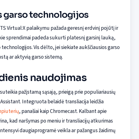
s garso technologijos
TS Virtual:X palaikymu pažada geresnį erdvinį pojūtį ir
Tokie sprendimai padeda sukurti platesnį garsinį lauką,
echnologijos. Vis dėlto, jei siekiate aukščiausios garso
stą ar aktyvią garso sistemą.
sdienis naudojimas
suteikia pažįstamą sąsają, prieigą prie populiariausių
ssistant. Integruota belaidė transliacija leidžia
piuterių
, panašiai kaip Chromecast. Kalbant apie
na, kad naršymas po meniu ir transliacijų atkurimas
ntensyvi daugiaprogramė veikla ar pažangus žaidimų