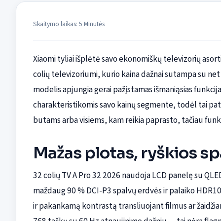
Skaitymo laikas: 5 Minutės
Xiaomi tyliai išplėtė savo ekonomiškų televizorių as
colių televizoriumi, kurio kaina dažnai sutampa su net
modelis apjungia gerai pažįstamas išmaniąsias funkcija
charakteristikomis savo kainų segmente, todėl tai p
butams arba visiems, kam reikia paprasto, tačiau funk
Mažas plotas, ryškios sp
32 colių TV A Pro 32 2026 naudoja LCD panelę su QLED
maždaug 90 % DCI-P3 spalvų erdvės ir palaiko HDR10 b
ir pakankamą kontrastą transliuojant filmus ar žaidžia