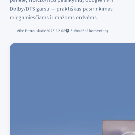
panelė, HDR10/HLG palaikymu, Google TV ir
Dolby/DTS garsu — praktiškas pasirinkimas
miegamiesčiams ir mažoms erdvėms.
Viltė Petrauskaitė
2025-12-08
5
Minutės
2 komentarų