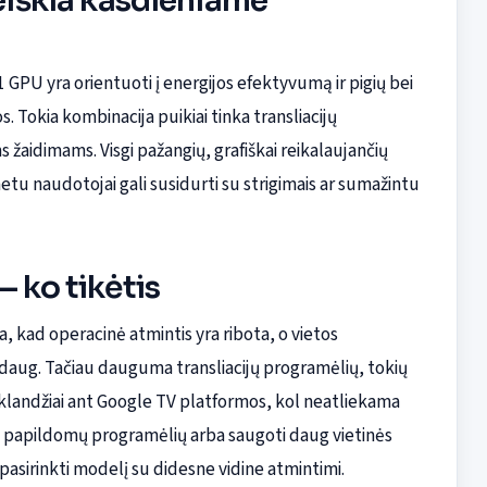
reiškia kasdieniame
GPU yra orientuoti į energijos efektyvumą ir pigių bei
. Tokia kombinacija puikiai tinka transliacijų
žaidimams. Visgi pažangių, grafiškai reikalaujančių
tu naudotojai gali susidurti su strigimais ar sumažintu
— ko tikėtis
, kad operacinė atmintis yra ribota, o vietos
daug. Tačiau dauguma transliacijų programėlių, tokių
sklandžiai ant Google TV platformos, kol neatliekama
g papildomų programėlių arba saugoti daug vietinės
 pasirinkti modelį su didesne vidine atmintimi.