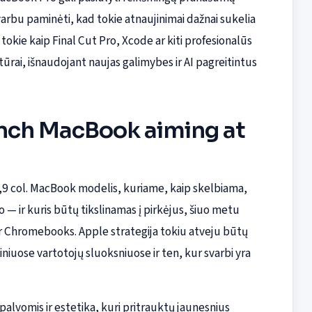
varbu paminėti, kad tokie atnaujinimai dažnai sukelia
okie kaip Final Cut Pro, Xcode ar kiti profesionalūs
tūrai, išnaudojant naujas galimybes ir AI pagreitintus
inch MacBook aiming at
12,9 col. MacBook modelis, kuriame, kaip skelbiama,
 — ir kuris būtų tikslinamas į pirkėjus, šiuo metu
 Chromebooks. Apple strategija tokiu atveju būtų
iniuose vartotojų sluoksniuose ir ten, kur svarbi yra
palvomis ir estetika, kuri pritrauktų jaunesnius