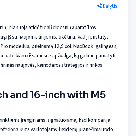
Dalytis
ių, planuoja atidėti dalį didesnių aparatūros
rįš su naujomis linijomis, tikėtina, kad ji pristatys
Pro modelius, prieinamą 12,9 col. MacBook, galingesnį
iau pateikiama išsamesnė apžvalga, ką galime pamatyti
ninės naujovės, kainodaros strategijos ir rinkos
h and 16-inch with M5
sirinktiems įrenginiams, signaluojama, kad kompanija
profesionaliems vartotojams. Insiderių pranešimai rodo,