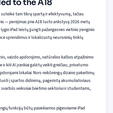
ed to the A18
u suteikė tam tikrą spartą ir efektyvumą, tačiau
gsnis — perėjimas prie A18 lusto ankstyvą 2026 metų
 lygio iPad leistų įjungti pažangesnes vietinio įrenginio
ence sprendimus ir lokalizuotą neuroninių tinklų
zės, vaizdo apdorojimo, natūralios kalbos atpažinimo
r kiti AI įrankiai galėtų veikti greičiau, privatumo
dorojami lokaliai. Nors reikšmingų dizaino pakeitimų
entuoti į spartos didinimą, pagerintą akumuliatoriaus
svarbūs veiksniai švietimo sektoriui ir studentams,
angių funkcijų būtų pasiekiamos pigesniame iPad