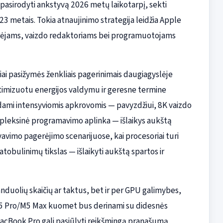
i pasirodyti ankstyvą 2026 metų laikotarpį, sekti
 metais. Tokia atnaujinimo strategija leidžia Apple
kūrėjams, vaizdo redaktoriams bei programuotojams
iai pasižymės ženkliais pagerinimais daugiagyslėje
optimizuotu energijos valdymu ir geresne termine
irbdami intensyviomis apkrovomis — pavyzdžiui, 8K vaizdo
pleksinė programavimo aplinka — išlaikys aukštą
yvavimo pagerėjimo scenarijuose, kai procesoriai turi
atobulinimų tikslas — išlaikyti aukštą spartos ir
anduolių skaičių ar taktus, bet ir per GPU galimybes,
M5 Pro/M5 Max kuomet bus derinami su didesnės
acBook Pro gali pasiūlyti reikšmingą pranašumą