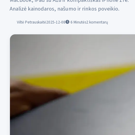
MacBook, iPad su A18 ir kompaktiškas iPhone 17e.
Analizė kainodaros, našumo ir rinkos poveikio.
Viltė Petrauskaitė
2025-12-08
6
Minutės
2 komentarų