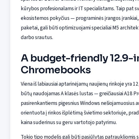
kūrybos profesionalams ir IT specialistams. Taip pat s
ekosistemos pokyčius — programinės įrangos įrankiai, t
paketai, gali būti optimizuojami specialiai M5 architek
darbo srautus.
A budget-friendly 12.9-
Chromebooks
Viena iš labiausiai aptarinėjamų naujienų rinkoje yra 
būtų naudojamas A klasės lustas — greičiausiai A18 Pro
pasirenkantiems pigesnius Windows nešiojamuosius ar
orientuota į rinkos išplėtimą švietimo sektoriuje, prad
kaina suderinus su geru vartotojo patyrimu.
Tokio tipo modelis gali būti pasiūlytas patraukliomis s