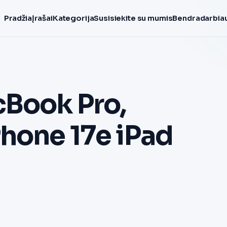
Pradžia
Įrašai
Kategorija
Susisiekite su mumis
Bendradarbiau
Book Pro,
Phone 17e iPad