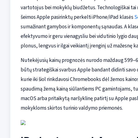
vartotojus bei mokyklų biudžetus. Technologiškai tai r
šeimos Apple pasirinktų perkelti iPhone/iPad klasės
S
sumažinant gamybos ir komponentų sąnaudas. A klasės 
efektyvumo ir geru vienagysliu bei vidutinio lygio dau
plonus, lengvus ir ilgai veikiantį įrenginį už mažesnę ka
Nutekėjusių kainų prognozės nurodo maždaug 599–699 
būtų strategiškai svarbus Apple bandant didinti savo d
kurie iki šiol rinkdavosi Chromebooks dėl žemos kainos.
spaudimą žemą kainą siūlantiems PC gamintojams, tuo
macOS arba pritaikytą naršyklinę patirtį su Apple pas
mokykloms skirtos turinio valdymo priemonės.