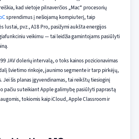
eiškia, kad vietoje pilnaverčios „Mac“ procesorių
oC
sprendimus į nešiojamą kompiuterį, taip
lustai, pvz., A18 Pro, pasižymi aukšta energijos
giafunkciniu veikimu — tai leidžia gamintojams pasiūlyti
iną.
JAV dolerių intervalą, o toks kainos pozicionavimas
alį švietimo rinkoje, jaunimo segmente ir tarp pirkėjų,
 Jei šis planas įgyvendinamas, tai reikštų tiesioginį
 pačiu suteikiant Apple galimybę pasiūlyti paprastą
laugomis, tokiomis kaip iCloud, Apple Classroom ir