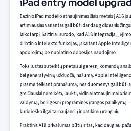
iPad entry model upgrad
Bazinio iPad modelio atnaujinimas šiais metais į A16 ja
artimiausias variantas gali būti dar daug didesnis žin
laikotarpį. Šaltiniai nurodo, kad A18 integracija į įėjimo
dirbtinio intelekto funkcijas, įskaitant Apple Intellig
apdorojimą be nuolatinio debesijos naudojimo.
Toks lustas suteiktų prietaisui geresnį komandų anali
bei generatyvinių užduočių našumą. Apple Intelligence i
prasme teikiant pranašumą, nes duomenys gali būti ap
greičiausiai nereikėtų laukti, vidiniai atnaujinimai ori
valdymą, bei ilgesnį programinės įrangos palaikymą — 
kurie ieško ilgai tarnaujančių ir patikimų įrenginių.
Praktinis A18 privalumas būtų ir tas, kad daugiau paž