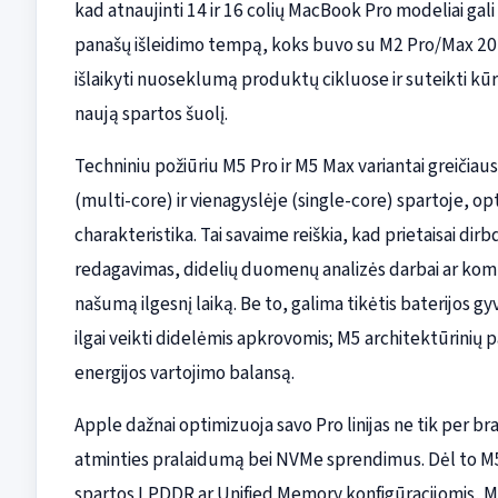
kad atnaujinti 14 ir 16 colių MacBook Pro modeliai gal
panašų išleidimo tempą, koks buvo su M2 Pro/Max 2023
išlaikyti nuoseklumą produktų cikluose ir suteikti 
naują spartos šuolį.
Techniniu požiūriu M5 Pro ir M5 Max variantai greičiaus
(multi-core) ir vienagyslėje (single-core) spartoje, 
charakteristika. Tai savaime reiškia, kad prietaisai d
redagavimas, didelių duomenų analizės darbai ar kom
našumą ilgesnį laiką. Be to, galima tikėtis baterijos g
ilgai veikti didelėmis apkrovomis; M5 architektūrinių p
energijos vartojimo balansą.
Apple dažnai optimizuoja savo Pro linijas ne tik per br
atminties pralaidumą bei NVMe sprendimus. Dėl to 
spartos LPDDR ar Unified Memory konfigūracijomis, M