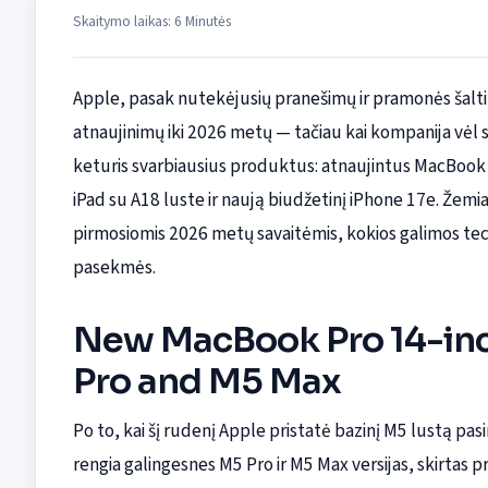
Skaitymo laikas: 6 Minutės
Apple, pasak nutekėjusių pranešimų ir pramonės šaltin
atnaujinimų iki 2026 metų — tačiau kai kompanija vėl sug
keturis svarbiausius produktus: atnaujintus MacBook 
iPad su A18 luste ir naują biudžetinį iPhone 17e. Žem
pirmosiomis 2026 metų savaitėmis, kokios galimos tech
pasekmės.
New MacBook Pro 14-inc
Pro and M5 Max
Po to, kai šį rudenį Apple pristatė bazinį M5 lustą pa
rengia galingesnes M5 Pro ir M5 Max versijas, skirtas 