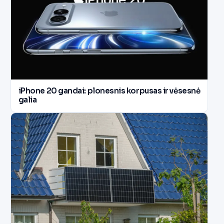
iPhone 20 gandai: plonesnis korpusas ir vėsesnė
galia