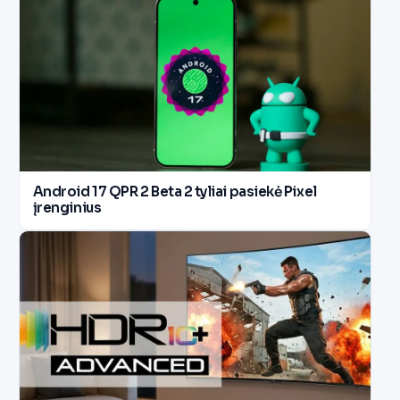
Android 17 QPR 2 Beta 2 tyliai pasiekė Pixel
įrenginius