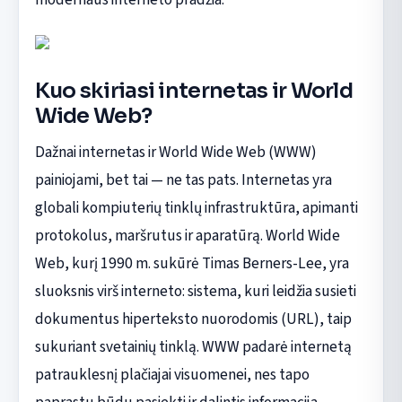
Kuo skiriasi internetas ir World
Wide Web?
Dažnai internetas ir World Wide Web (WWW)
painiojami, bet tai — ne tas pats. Internetas yra
globali kompiuterių tinklų infrastruktūra, apimanti
protokolus, maršrutus ir aparatūrą. World Wide
Web, kurį 1990 m. sukūrė Timas Berners-Lee, yra
sluoksnis virš interneto: sistema, kuri leidžia susieti
dokumentus hiperteksto nuorodomis (URL), taip
sukuriant svetainių tinklą. WWW padarė internetą
patrauklesnį plačiajai visuomenei, nes tapo