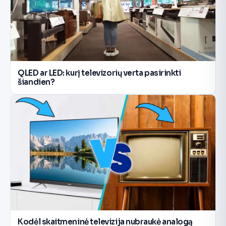
QLED ar LED: kurį televizorių verta pasirinkti
šiandien?
Kodėl skaitmeninė televizija nubraukė analogą