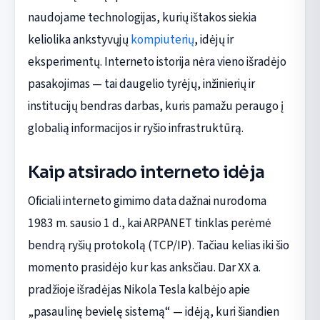
naudojame technologijas, kurių ištakos siekia
keliolika ankstyvųjų
kompiuterių
, idėjų ir
eksperimentų. Interneto istorija nėra vieno išradėjo
pasakojimas — tai daugelio tyrėjų, inžinierių ir
institucijų bendras darbas, kuris pamažu peraugo į
globalią informacijos ir ryšio infrastruktūrą.
Kaip atsirado interneto idėja
Oficiali interneto gimimo data dažnai nurodoma
1983 m. sausio 1 d., kai ARPANET tinklas perėmė
bendrą ryšių protokolą (TCP/IP). Tačiau kelias iki šio
momento prasidėjo kur kas anksčiau. Dar XX a.
pradžioje išradėjas Nikola Tesla kalbėjo apie
„pasaulinę bevielę sistemą“ — idėją, kuri šiandien