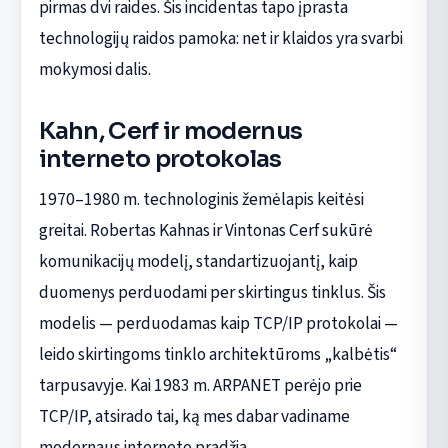
pirmas dvi raides. Šis incidentas tapo įprasta
technologijų raidos pamoka: net ir klaidos yra svarbi
mokymosi dalis.
Kahn, Cerf ir modernus
interneto protokolas
1970–1980 m. technologinis žemėlapis keitėsi
greitai. Robertas Kahnas ir Vintonas Cerf sukūrė
komunikacijų modelį, standartizuojantį, kaip
duomenys perduodami per skirtingus tinklus. Šis
modelis — perduodamas kaip TCP/IP protokolai —
leido skirtingoms tinklo architektūroms „kalbėtis“
tarpusavyje. Kai 1983 m. ARPANET perėjo prie
TCP/IP, atsirado tai, ką mes dabar vadiname
modernaus interneto pradžia.