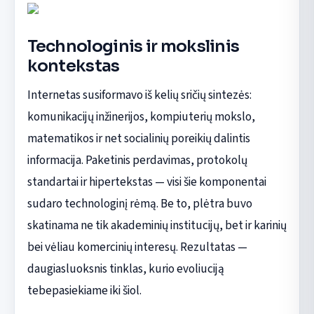
Technologinis ir mokslinis
kontekstas
Internetas susiformavo iš kelių sričių sintezės:
komunikacijų inžinerijos, kompiuterių mokslo,
matematikos ir net socialinių poreikių dalintis
informacija. Paketinis perdavimas, protokolų
standartai ir hipertekstas — visi šie komponentai
sudaro technologinį rėmą. Be to, plėtra buvo
skatinama ne tik akademinių institucijų, bet ir karinių
bei vėliau komercinių interesų. Rezultatas —
daugiasluoksnis tinklas, kurio evoliuciją
tebepasiekiame iki šiol.