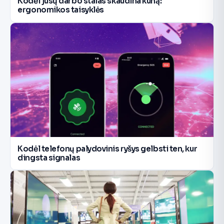
Kodėl jūsų darbo stalas skaudina kūną:
ergonomikos taisyklės
Kodėl telefonų palydovinis ryšys gelbsti ten, kur
dingsta signalas