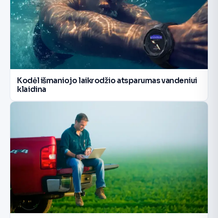
Kodėl išmaniojo laikrodžio atsparumas vandeniui
klaidina