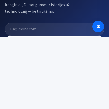
Įrenginiai, DI, saugumas ir istorijos už
technologijų — be triukšmo.
El. pašto adresas
Prenumeruoti
Digin - Technologijų naujienos, apžvalgos ir
tendencijos Lietuvoje
digin.lt – naujausios technologijų naujienos, išsamios