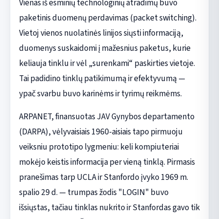
Vienas iš esminių technologinių atradimų buvo
paketinis duomenų perdavimas (packet switching).
Vietoj vienos nuolatinės linijos siųsti informaciją,
duomenys suskaidomi į mažesnius paketus, kurie
keliauja tinklu ir vėl „surenkami“ paskirties vietoje.
Tai padidino tinklų patikimumą ir efektyvumą —
ypač svarbu buvo karinėms ir tyrimų reikmėms.
ARPANET, finansuotas JAV Gynybos departamento
(DARPA), vėlyvaisiais 1960-aisiais tapo pirmuoju
veiksniu prototipo lygmeniu: keli kompiuteriai
mokėjo keistis informacija per vieną tinklą. Pirmasis
pranešimas tarp UCLA ir Stanfordo įvyko 1969 m.
spalio 29 d. — trumpas žodis "LOGIN" buvo
išsiųstas, tačiau tinklas nukrito ir Stanfordas gavo tik