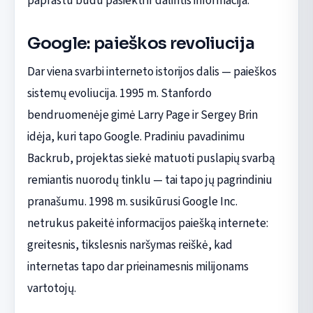
paprastu būdu pasiekti ir dalintis informacija.
Google: paieškos revoliucija
Dar viena svarbi interneto istorijos dalis — paieškos
sistemų evoliucija. 1995 m. Stanfordo
bendruomenėje gimė Larry Page ir Sergey Brin
idėja, kuri tapo Google. Pradiniu pavadinimu
Backrub, projektas siekė matuoti puslapių svarbą
remiantis nuorodų tinklu — tai tapo jų pagrindiniu
pranašumu. 1998 m. susikūrusi Google Inc.
netrukus pakeitė informacijos paiešką internete:
greitesnis, tikslesnis naršymas reiškė, kad
internetas tapo dar prieinamesnis milijonams
vartotojų.