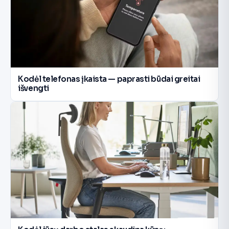
Kodėl telefonas įkaista — paprasti būdai greitai
išvengti