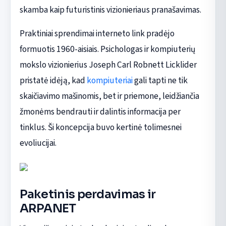
skamba kaip futuristinis vizionieriaus pranašavimas.
Praktiniai sprendimai interneto link pradėjo
formuotis 1960-aisiais. Psichologas ir kompiuterių
mokslo vizionierius Joseph Carl Robnett Licklider
pristatė idėją, kad
kompiuteriai
gali tapti ne tik
skaičiavimo mašinomis, bet ir priemone, leidžiančia
žmonėms bendrauti ir dalintis informacija per
tinklus. Ši koncepcija buvo kertinė tolimesnei
evoliucijai.
Paketinis perdavimas ir
ARPANET