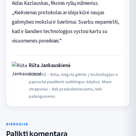
Aidas Kazlauskas, fikcinis ryšių inžinierius.
„Kiekvienas protokolas ar idėja kūrė naujas
galimybes mokslui ir švietimui. Svarbu nepamiršti,
kad ir šiandien technologijos vystosi kartu su
visuomenės poreikiais.“
Rūta Jankauskienė
Labas! Aš – Rūta, mėgstu gilintis į technologijas ir
paprastai paaiškinti sudėtingus dalykus. Mano
straipsniai – tiek pradedantiesiems, tiek
pažengusiems.
DISKUSIJA
Palikti komentarą