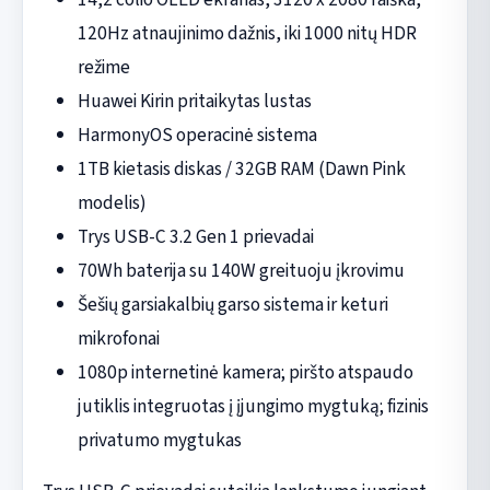
120Hz atnaujinimo dažnis, iki 1000 nitų HDR
režime
Huawei Kirin pritaikytas lustas
HarmonyOS operacinė sistema
1TB kietasis diskas / 32GB RAM (Dawn Pink
modelis)
Trys USB-C 3.2 Gen 1 prievadai
70Wh baterija su 140W greituoju įkrovimu
Šešių garsiakalbių garso sistema ir keturi
mikrofonai
1080p internetinė kamera; piršto atspaudo
jutiklis integruotas į įjungimo mygtuką; fizinis
privatumo mygtukas