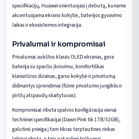
specifikacijų, Huawei orientuojasi į debutą, kuriame
akcentuojama ekrano kokybė, baterijos gyvavimo
laikas ir ekosistemos integracija.
Privalumai ir kompromisai
Privalumai: aukštos klasės OLED ekranas, gera
baterija su sparčiu įkrovimu, komfortiškas
klaviatūros dizainas, garso kokybė ir privatumą
didinantys sprendimai (fizinė privatumo jungiklis ir
pirštų atspaudų skaitytuvas).
Kompromisai: ribota spalvos konfigūracija vienai
techninei specifikacijai (Dawn Pink tik 1TB/32GB),
galutinė prieiga į tam tikras tarptautines rinkas
laikinai ribota, o taip pat galimi trūkumai