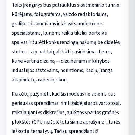
Toks įrenginys bus patrauklus skaitmeninio turinio
kūrėjams, fotografams, vaizdo redaktoriams,
grafikos dizaineriams ir laisvai samdomiems
specialistams, kuriems reikia tiksliai perteikti
spalvas ir turėti konkurencingą našumą be didelės
stoties. Taip pat tai gali būti pasirinkimas tiems,
kurie vertina dizainą — dizaineriams ir kūrybos
industrijos atstovams, norintiems, kad jų įranga
atspindėtų asmeninį skonį.
Reikėtų pažymėti, kad šis modelis ne visiems bus
geriausias sprendimas: rimti žaidėjai arba vartotojai,
reikalaujantys diskrečios, aukštos spartos grafinės
plokštės (GPU neišplėtota šiame aprašyme), turės
ieškoti alternatyvų. Tačiau sprendžiant iš