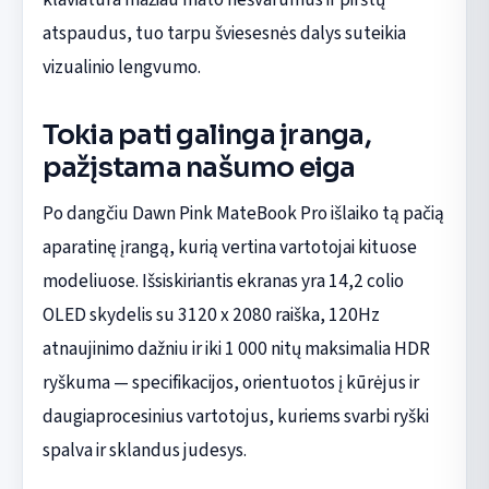
atspaudus, tuo tarpu šviesesnės dalys suteikia
vizualinio lengvumo.
Tokia pati galinga įranga,
pažįstama našumo eiga
Po dangčiu Dawn Pink MateBook Pro išlaiko tą pačią
aparatinę įrangą, kurią vertina vartotojai kituose
modeliuose. Išsiskiriantis ekranas yra 14,2 colio
OLED skydelis su 3120 x 2080 raiška, 120Hz
atnaujinimo dažniu ir iki 1 000 nitų maksimalia HDR
ryškuma — specifikacijos, orientuotos į kūrėjus ir
daugiaprocesinius vartotojus, kuriems svarbi ryški
spalva ir sklandus judesys.