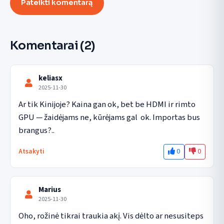
Pateikti komentarą
Komentarai
(2)
keliasx
2025-11-30
Ar tik Kinijoje? Kaina gan ok, bet be HDMI ir rimto 
GPU — žaidėjams ne, kūrėjams gal  ok. Importas bus 
brangus?..
0
0
Atsakyti
Marius
2025-11-30
Oho, rožinė tikrai traukia akį. Vis dėlto ar nesusiteps 