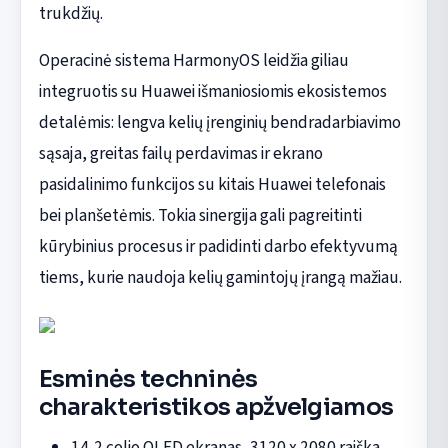
trukdžių.
Operacinė sistema HarmonyOS leidžia giliau
integruotis su Huawei išmaniosiomis ekosistemos
detalėmis: lengva kelių įrenginių bendradarbiavimo
sąsaja, greitas failų perdavimas ir ekrano
pasidalinimo funkcijos su kitais Huawei telefonais
bei planšetėmis. Tokia sinergija gali pagreitinti
kūrybinius procesus ir padidinti darbo efektyvumą
tiems, kurie naudoja kelių gamintojų įrangą mažiau.
Esminės techninės
charakteristikos apžvelgiamos
14,2 colio OLED ekranas, 3120 x 2080 raiška,