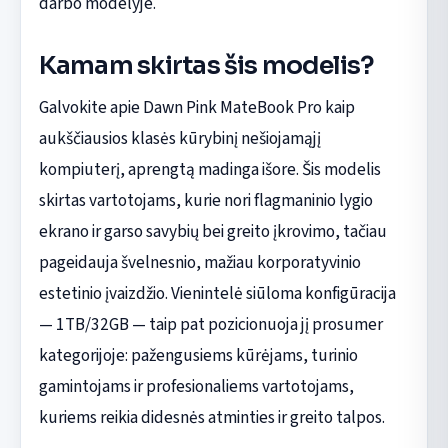
darbo modelyje.
Kamam skirtas šis modelis?
Galvokite apie Dawn Pink MateBook Pro kaip
aukščiausios klasės kūrybinį nešiojamąjį
kompiuterį, aprengtą madinga išore. Šis modelis
skirtas vartotojams, kurie nori flagmaninio lygio
ekrano ir garso savybių bei greito įkrovimo, tačiau
pageidauja švelnesnio, mažiau korporatyvinio
estetinio įvaizdžio. Vienintelė siūloma konfigūracija
— 1TB/32GB — taip pat pozicionuoja jį prosumer
kategorijoje: pažengusiems kūrėjams, turinio
gamintojams ir profesionaliems vartotojams,
kuriems reikia didesnės atminties ir greito talpos.