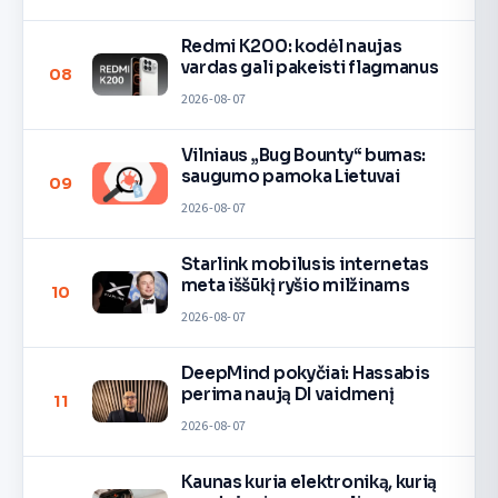
Redmi K200: kodėl naujas
vardas gali pakeisti flagmanus
08
2026-08-07
Vilniaus „Bug Bounty“ bumas:
saugumo pamoka Lietuvai
09
2026-08-07
Starlink mobilusis internetas
meta iššūkį ryšio milžinams
10
2026-08-07
DeepMind pokyčiai: Hassabis
perima naują DI vaidmenį
11
2026-08-07
Kaunas kuria elektroniką, kurią