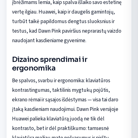
įbrėžimams lemia, kaip spalva išlaiko savo estetinę
vertę ilgiau. Huawei, kaip ir daugelis gamintojų,
turbūt taikė papildomus dengtus sluoksnius ir
testus, kad Dawn Pink paviršius neprarastų vaizdo
naudojant kasdieniame gyvenime.
Dizaino sprendimai ir
ergonomika
Be spalvos, svarbu ir ergonomika: klaviatūros
kontrastingumas, taktilinis mygtukų pojūtis,
ekrano rėmai ir sąsajos išdėstymas — visa tai daro
įtaką kasdieniam naudojimui. Dawn Pink versijoje
Huawei palieka klaviatūrą juodą ne tik dėl
kontrasto, bet ir dėl praktiškumo: tamsesnė
klaviatūra mažiau mato nešvarumus ir pirštų