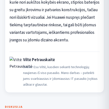
kurie nori aukštos kokybės ekrano, stiprios baterijos
su greitu įkrovimu ir patvarios konstrukcijos, tačiau
nori išsiskirti vizualiai. Jei Huawei nuspręs plečiant
tiekimą tarptautinėse rinkose, tai gali būti įdomus
variantas vartotojams, ieškantiems profesionalios
įrangos su įdomiu dizaino akcentu.
Viltė Petrauskaitė
Sveiki! Esu Viltė, kasdien sekanti technologijų
naujienas iš viso pasaulio. Mano darbas – pateikti
jums svarbiausius ir įdomiausius IT pasaulio įvykius
aiškiai ir glaustai.
DISKUSIJA