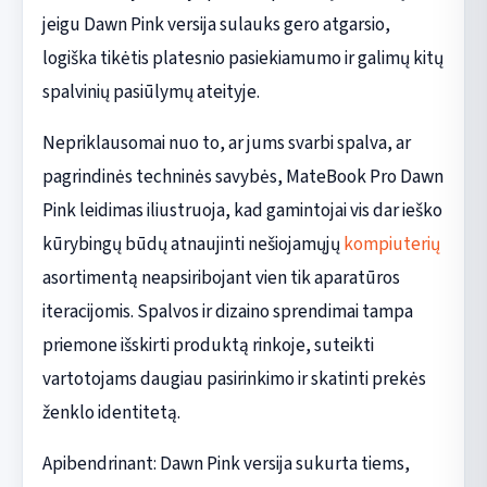
jeigu Dawn Pink versija sulauks gero atgarsio,
logiška tikėtis platesnio pasiekiamumo ir galimų kitų
spalvinių pasiūlymų ateityje.
Nepriklausomai nuo to, ar jums svarbi spalva, ar
pagrindinės techninės savybės, MateBook Pro Dawn
Pink leidimas iliustruoja, kad gamintojai vis dar ieško
kūrybingų būdų atnaujinti nešiojamųjų
kompiuterių
asortimentą neapsiribojant vien tik aparatūros
iteracijomis. Spalvos ir dizaino sprendimai tampa
priemone išskirti produktą rinkoje, suteikti
vartotojams daugiau pasirinkimo ir skatinti prekės
ženklo identitetą.
Apibendrinant: Dawn Pink versija sukurta tiems,