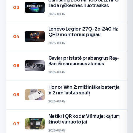
žada ryškesnes nuotraukas
03
2026-08-07
Lenovo Legion 27Q-2c: 240 Hz
QHD monitorius pigiau
04
2026-08-07
Caviar pristatė prabangius Ray-
Ban išmaniuosius akinius
05
2026-08-07
Honor Win 2: milžiniška baterija
ir 2 nm lustas spalį
06
2026-08-07
Netikri QR kodai Vilniuje: ką turi
žinoti vairuotojai
07
2026-08-07