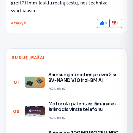
greit? Hmm  laukiu realių testų, nes technika 
svarbiausia
0
0
Atsakyti
SUSIJĘ ĮRAŠAI
Samsung atminties proveržis:
BV-NAND V10 ir zHBM AI
01
2026-08-07
Motorola patentas: išmanusis
laikrodis virsta telefonu
02
2026-08-07
Samsung 200 MP ISOCELL HPC