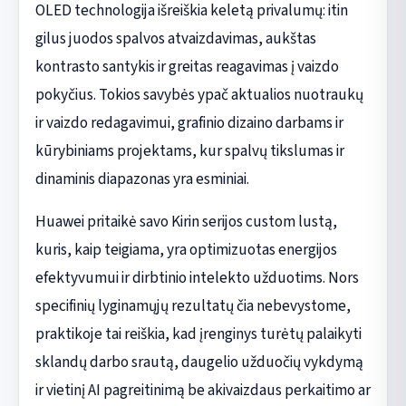
OLED technologija išreiškia keletą privalumų: itin
gilus juodos spalvos atvaizdavimas, aukštas
kontrasto santykis ir greitas reagavimas į vaizdo
pokyčius. Tokios savybės ypač aktualios nuotraukų
ir vaizdo redagavimui, grafinio dizaino darbams ir
kūrybiniams projektams, kur spalvų tikslumas ir
dinaminis diapazonas yra esminiai.
Huawei pritaikė savo Kirin serijos custom lustą,
kuris, kaip teigiama, yra optimizuotas energijos
efektyvumui ir dirbtinio intelekto užduotims. Nors
specifinių lyginamųjų rezultatų čia nebevystome,
praktikoje tai reiškia, kad įrenginys turėtų palaikyti
sklandų darbo srautą, daugelio užduočių vykdymą
ir vietinį AI pagreitinimą be akivaizdaus perkaitimo ar