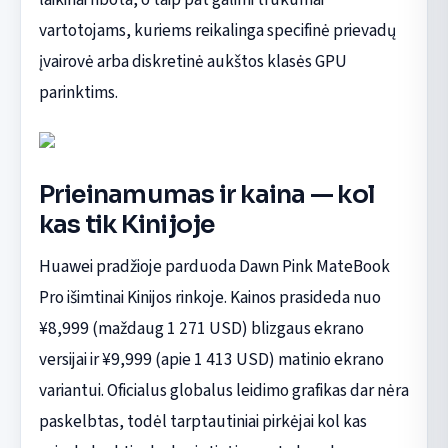
vartotojams, kuriems reikalinga specifinė prievadų
įvairovė arba diskretinė aukštos klasės GPU
parinktims.
Prieinamumas ir kaina — kol
kas tik Kinijoje
Huawei pradžioje parduoda Dawn Pink MateBook
Pro išimtinai Kinijos rinkoje. Kainos prasideda nuo
¥8,999 (maždaug 1 271 USD) blizgaus ekrano
versijai ir ¥9,999 (apie 1 413 USD) matinio ekrano
variantui. Oficialus globalus leidimo grafikas dar nėra
paskelbtas, todėl tarptautiniai pirkėjai kol kas