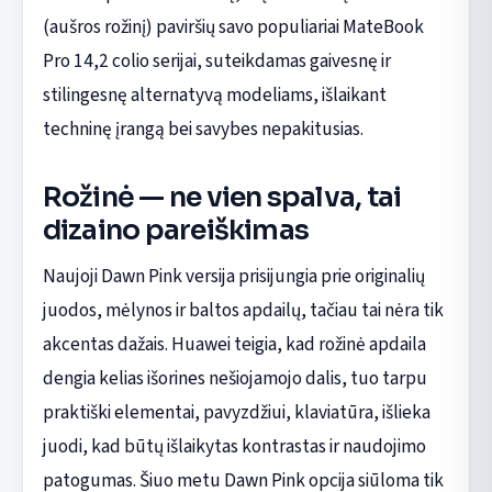
(aušros rožinį) paviršių savo populiariai MateBook
Pro 14,2 colio serijai, suteikdamas gaivesnę ir
stilingesnę alternatyvą modeliams, išlaikant
techninę įrangą bei savybes nepakitusias.
Rožinė — ne vien spalva, tai
dizaino pareiškimas
Naujoji Dawn Pink versija prisijungia prie originalių
juodos, mėlynos ir baltos apdailų, tačiau tai nėra tik
akcentas dažais. Huawei teigia, kad rožinė apdaila
dengia kelias išorines nešiojamojo dalis, tuo tarpu
praktiški elementai, pavyzdžiui, klaviatūra, išlieka
juodi, kad būtų išlaikytas kontrastas ir naudojimo
patogumas. Šiuo metu Dawn Pink opcija siūloma tik