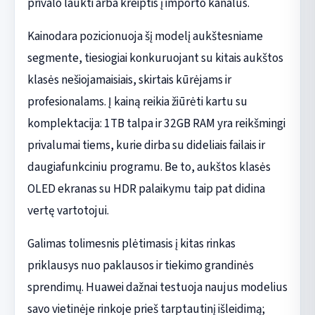
privalo laukti arba kreiptis į importo kanalus.
Kainodara pozicionuoja šį modelį aukštesniame
segmente, tiesiogiai konkuruojant su kitais aukštos
klasės nešiojamaisiais, skirtais kūrėjams ir
profesionalams. Į kainą reikia žiūrėti kartu su
komplektacija: 1TB talpa ir 32GB RAM yra reikšmingi
privalumai tiems, kurie dirba su dideliais failais ir
daugiafunkciniu programu. Be to, aukštos klasės
OLED ekranas su HDR palaikymu taip pat didina
vertę vartotojui.
Galimas tolimesnis plėtimasis į kitas rinkas
priklausys nuo paklausos ir tiekimo grandinės
sprendimų. Huawei dažnai testuoja naujus modelius
savo vietinėje rinkoje prieš tarptautinį išleidimą;