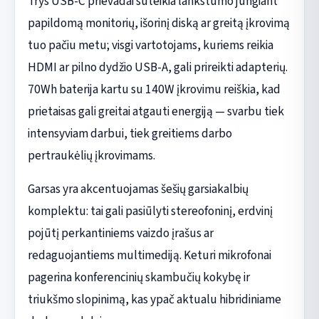
Trys USB-C prievadai suteikia lankstumo jungiant
papildomą monitorių, išorinį diską ar greitą įkrovimą
tuo pačiu metu; visgi vartotojams, kuriems reikia
HDMI ar pilno dydžio USB-A, gali prireikti adapterių.
70Wh baterija kartu su 140W įkrovimu reiškia, kad
prietaisas gali greitai atgauti energiją — svarbu tiek
intensyviam darbui, tiek greitiems darbo
pertraukėlių įkrovimams.
Garsas yra akcentuojamas šešių garsiakalbių
komplektu: tai gali pasiūlyti stereofoninį, erdvinį
pojūtį perkantiniems vaizdo įrašus ar
redaguojantiems multimediją. Keturi mikrofonai
pagerina konferencinių skambučių kokybę ir
triukšmo slopinimą, kas ypač aktualu hibridiniame