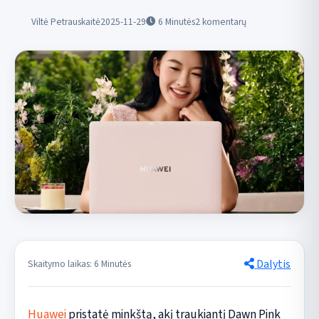
Viltė Petrauskaitė
2025-11-29
6
Minutės
2 komentarų
Dalytis
Skaitymo laikas: 6 Minutės
Huawei
pristatė minkštą, akį traukiantį Dawn Pink