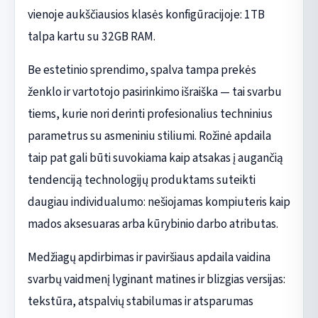
vienoje aukščiausios klasės konfigūracijoje: 1TB
talpa kartu su 32GB RAM.
Be estetinio sprendimo, spalva tampa prekės
ženklo ir vartotojo pasirinkimo išraiška — tai svarbu
tiems, kurie nori derinti profesionalius techninius
parametrus su asmeniniu stiliumi. Rožinė apdaila
taip pat gali būti suvokiama kaip atsakas į augančią
tendenciją technologijų produktams suteikti
daugiau individualumo: nešiojamas kompiuteris kaip
mados aksesuaras arba kūrybinio darbo atributas.
Medžiagų apdirbimas ir paviršiaus apdaila vaidina
svarbų vaidmenį lyginant matines ir blizgias versijas:
tekstūra, atspalvių stabilumas ir atsparumas