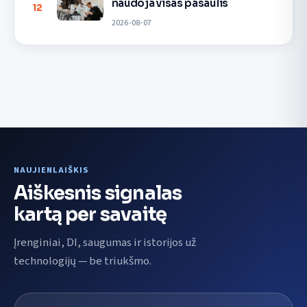
naudoja visas pasaulis
12
2026-08-07
NAUJIENLAIŠKIS
Aiškesnis signalas
kartą per savaitę
Įrenginiai, DI, saugumas ir istorijos už
technologijų — be triukšmo.
El. pašto adresas