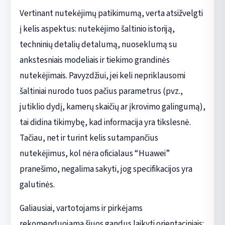
Vertinant nutekėjimų patikimumą, verta atsižvelgti
į kelis aspektus: nutekėjimo šaltinio istoriją,
techninių detalių detalumą, nuoseklumą su
ankstesniais modeliais ir tiekimo grandinės
nutekėjimais. Pavyzdžiui, jei keli nepriklausomi
šaltiniai nurodo tuos pačius parametrus (pvz.,
jutiklio dydį, kamerų skaičių ar įkrovimo galingumą),
tai didina tikimybę, kad informacija yra tikslesnė.
Tačiau, net ir turint kelis sutampančius
nutekėjimus, kol nėra oficialaus “Huawei”
pranešimo, negalima sakyti, jog specifikacijos yra
galutinės.
Galiausiai, vartotojams ir pirkėjams
rekomenduojama šiuos gandus laikyti orientaciniais: