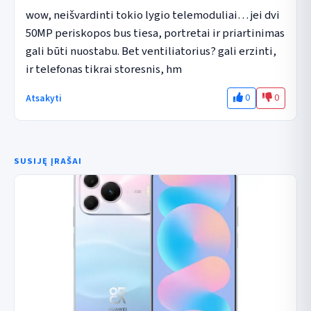
wow, neišvardinti tokio lygio telemoduliai… jei dvi 
50MP periskopos bus tiesa, portretai ir priartinimas 
gali būti nuostabu. Bet ventiliatorius? gali erzinti, 
ir telefonas tikrai storesnis, hm
0
0
Atsakyti
SUSIJĘ ĮRAŠAI