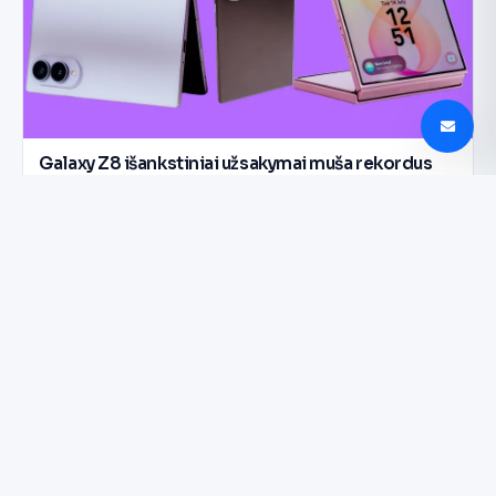
Galaxy Z8 išankstiniai užsakymai muša rekordus
Korėjoje
NAUJIENLAIŠKIS
Aiškesnis signalas
kartą per savaitę