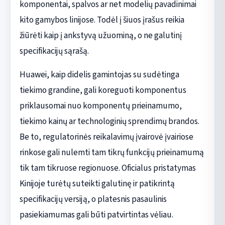
komponentai, spalvos ar net modelių pavadinimai
kito gamybos linijose. Todėl į šiuos įrašus reikia
žiūrėti kaip į ankstyvą užuominą, o ne galutinį
specifikacijų sąrašą.
Huawei, kaip didelis gamintojas su sudėtinga
tiekimo grandine, gali koreguoti komponentus
priklausomai nuo komponentų prieinamumo,
tiekimo kainų ar technologinių sprendimų brandos.
Be to, regulatorinės reikalavimų įvairovė įvairiose
rinkose gali nulemti tam tikrų funkcijų prieinamumą
tik tam tikruose regionuose. Oficialus pristatymas
Kinijoje turėtų suteikti galutinę ir patikrintą
specifikacijų versiją, o platesnis pasaulinis
pasiekiamumas gali būti patvirtintas vėliau.