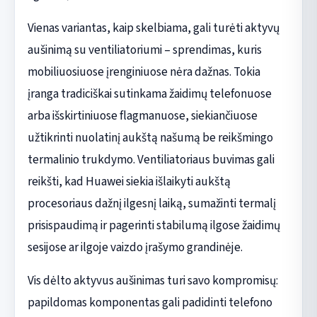
Vienas variantas, kaip skelbiama, gali turėti aktyvų
aušinimą su ventiliatoriumi – sprendimas, kuris
mobiliuosiuose įrenginiuose nėra dažnas. Tokia
įranga tradiciškai sutinkama žaidimų telefonuose
arba išskirtiniuose flagmanuose, siekiančiuose
užtikrinti nuolatinį aukštą našumą be reikšmingo
termalinio trukdymo. Ventiliatoriaus buvimas gali
reikšti, kad Huawei siekia išlaikyti aukštą
procesoriaus dažnį ilgesnį laiką, sumažinti termalį
prisispaudimą ir pagerinti stabilumą ilgose žaidimų
sesijose ar ilgoje vaizdo įrašymo grandinėje.
Vis dėlto aktyvus aušinimas turi savo kompromisų:
papildomas komponentas gali padidinti telefono