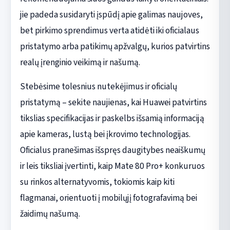
jie padeda susidaryti įspūdį apie galimas naujoves,
bet pirkimo sprendimus verta atidėti iki oficialaus
pristatymo arba patikimų apžvalgų, kurios patvirtins
realų įrenginio veikimą ir našumą.
Stebėsime tolesnius nutekėjimus ir oficialų
pristatymą – sekite naujienas, kai Huawei patvirtins
tikslias specifikacijas ir paskelbs išsamią informaciją
apie kameras, lustą bei įkrovimo technologijas.
Oficialus pranešimas išspręs daugitybes neaiškumų
ir leis tiksliai įvertinti, kaip Mate 80 Pro+ konkuruos
su rinkos alternatyvomis, tokiomis kaip kiti
flagmanai, orientuoti į mobilųjį fotografavimą bei
žaidimų našumą.