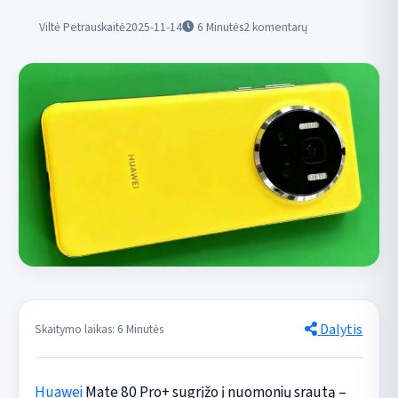
Viltė Petrauskaitė
2025-11-14
6
Minutės
2 komentarų
Dalytis
Skaitymo laikas: 6 Minutės
Huawei
Mate 80 Pro+ sugrįžo į nuomonių srautą –