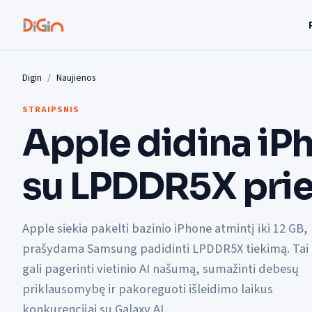
Digin
Naujienos
STRAIPSNIS
Apple didina iP
su LPDDR5X pri
Apple siekia pakelti bazinio iPhone atmintį iki 12 GB,
prašydama Samsung padidinti LPDDR5X tiekimą. Tai
gali pagerinti vietinio AI našumą, sumažinti debesų
priklausomybę ir pakoreguoti išleidimo laikus
konkurencijai su Galaxy AI.