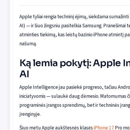
Apple tyliai rengia techninį ėjimą, siekdama sumažint
AI) — ir šiuo žingsniu pasitelkia Samsung. Pranešima
atminties tiekimą, kas leistų bazinio iPhone atmintį pak
našumą.
Ką lemia pokytį: Apple I
AI
Apple Intelligence jau pasiekė progreso, tačiau Andr
iniciatyvomis — sulaukė daug dėmesio. Matomumas čia y
programinės įrangos sprendimų, bet ir techninės įran
įrenginyje.
Šiuo metu Apple aukštesnės klasės
iPhone 17
Pro mod