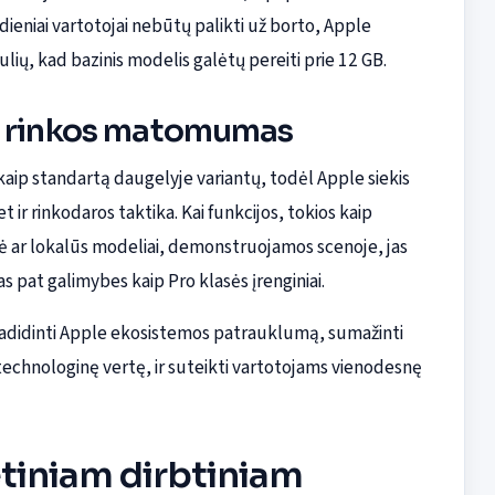
dieniai vartotojai nebūtų palikti už borto, Apple
ų, kad bazinis modelis galėtų pereiti prie 12 GB.
ir rinkos matomumas
aip standartą daugelyje variantų, todėl Apple siekis
t ir rinkodaros taktika. Kai funkcijos, tokios kaip
izė ar lokalūs modeliai, demonstruojamos scenoje, jas
as pat galimybes kaip Pro klasės įrenginiai.
i padidinti Apple ekosistemos patrauklumą, sumažinti
 technologinę vertę, ir suteikti vartotojams vienodesnę
etiniam dirbtiniam