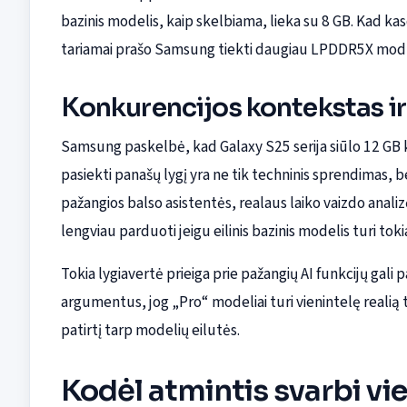
bazinis modelis, kaip skelbiama, lieka su 8 GB. Kad kas
tariamai prašo Samsung tiekti daugiau LPDDR5X moduli
Konkurencijos kontekstas 
Samsung paskelbė, kad Galaxy S25 serija siūlo 12 GB k
pasiekti panašų lygį yra ne tik techninis sprendimas, be
pažangios balso asistentės, realaus laiko vaizdo anal
lengviau parduoti jeigu eilinis bazinis modelis turi toki
Tokia lygiavertė prieiga prie pažangių AI funkcijų gal
argumentus, jog „Pro“ modeliai turi vienintelę realią
patirtį tarp modelių eilutės.
Kodėl atmintis svarbi vi