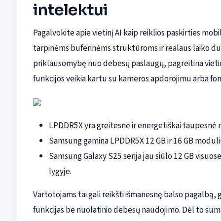
intelektui
Pagalvokite apie vietinį AI kaip reiklios paskirties mo
tarpinėms buferinėms struktūroms ir realaus laiko 
priklausomybę nuo debesų paslaugų, pagreitina vietinį 
funkcijos veikia kartu su kameros apdorojimu arba fo
LPDDR5X yra greitesnė ir energetiškai taupesnė n
Samsung gamina LPDDR5X 12 GB ir 16 GB modulius 
Samsung Galaxy S25 serija jau siūlo 12 GB visuos
lygyje.
Vartotojams tai gali reikšti išmanesnę balso pagalbą, g
funkcijas be nuolatinio debesų naudojimo. Dėl to suma