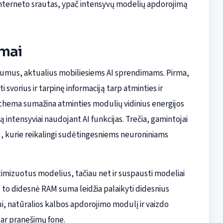
 interneto srautas, ypač intensyvų modelių apdorojimą
umai
alumus, aktualius mobiliesiems AI sprendimams. Pirma,
svorius ir tarpinę informaciją tarp atminties ir
chema sumažina atminties modulių vidinius energijos
ą intensyviai naudojant AI funkcijas. Trečia, gamintojai
B), kurie reikalingi sudėtingesniems neuroniniams
timizuotus modelius, tačiau net ir suspausti modeliai
Dėl to didesnė RAM suma leidžia palaikyti didesnius
, natūralios kalbos apdorojimo modulį ir vaizdo
 ar pranešimų fone.