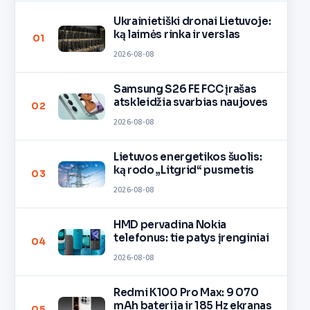
Ukrainietiški dronai Lietuvoje:
ką laimės rinka ir verslas
01
2026-08-08
Samsung S26 FE FCC įrašas
atskleidžia svarbias naujoves
02
2026-08-08
Lietuvos energetikos šuolis:
ką rodo „Litgrid“ pusmetis
03
2026-08-08
HMD pervadina Nokia
telefonus: tie patys įrenginiai
04
2026-08-08
Redmi K100 Pro Max: 9 070
mAh baterija ir 185 Hz ekranas
05