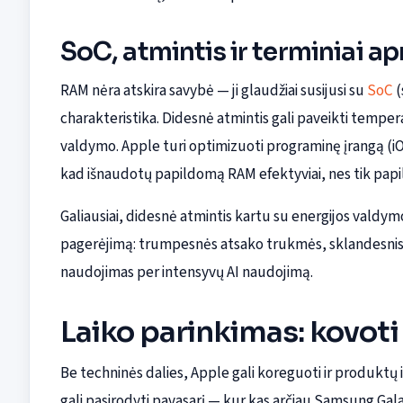
SoC, atmintis ir terminiai a
RAM nėra atskira savybė — ji glaudžiai susijusi su
SoC
(
charakteristika. Didesnė atmintis gali paveikti temper
valdymo. Apple turi optimizuoti programinę įrangą (i
kad išnaudotų papildomą RAM efektyviai, nes tik papil
Galiausiai, didesnė atmintis kartu su energijos valdymo 
pagerėjimą: trumpesnės atsako trukmės, sklandesnis p
naudojimas per intensyvų AI naudojimą.
Laiko parinkimas: kovo
Be techninės dalies, Apple gali koreguoti ir produktų iš
gali pasirodyti pavasarį — kur kas arčiau Samsung Gala