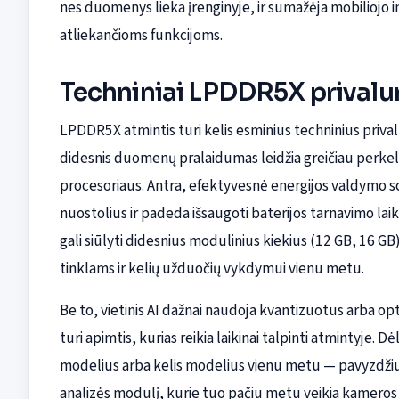
nes duomenys lieka įrenginyje, ir sumažėja mobiliojo
atliekančioms funkcijoms.
Techniniai LPDDR5X prival
LPDDR5X atmintis turi kelis esminius techninius priv
didesnis duomenų pralaidumas leidžia greičiau perkelti 
procesoriaus. Antra, efektyvesnė energijos valdymo s
nuostolius ir padeda išsaugoti baterijos tarnavimo laik
gali siūlyti didesnius modulinius kiekius (12 GB, 16 G
tinklams ir kelių užduočių vykdymui vienu metu.
Be to, vietinis AI dažnai naudoja kvantizuotus arba op
turi apimtis, kurias reikia laikinai talpinti atmintyje. 
modelius arba kelis modelius vienu metu — pavyzdžiui
analizės modulį, kurie tuo pačiu metu veikia kameros