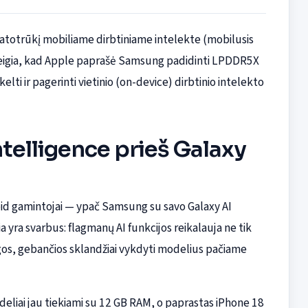
i atotrūkį mobiliame dirbtiniame intelekte (mobilusis
i teigia, kad Apple paprašė Samsung padidinti LPDDR5X
elti ir pagerinti vietinio (on-device) dirbtinio intelekto
ntelligence prieš Galaxy
oid gamintojai — ypač Samsung su savo Galaxy AI
ra svarbus: flagmanų AI funkcijos reikalauja ne tik
gos, gebančios sklandžiai vykdyti modelius pačiame
eliai jau tiekiami su 12 GB RAM, o paprastas iPhone 18