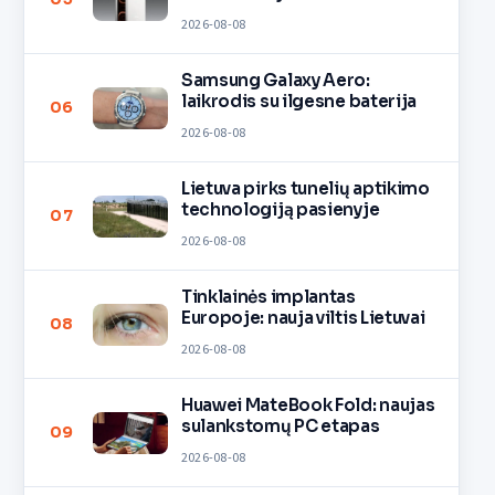
2026-08-08
Samsung Galaxy Aero:
laikrodis su ilgesne baterija
06
2026-08-08
Lietuva pirks tunelių aptikimo
technologiją pasienyje
07
2026-08-08
Tinklainės implantas
Europoje: nauja viltis Lietuvai
08
2026-08-08
Huawei MateBook Fold: naujas
sulankstomų PC etapas
09
2026-08-08