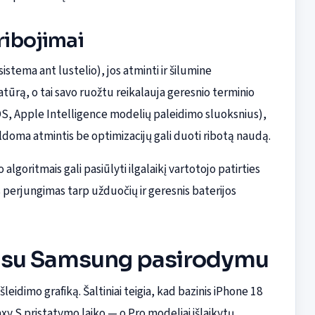
pribojimai
sistema ant lustelio), jos atminti ir šilumine
atūrą, o tai savo ruožtu reikalauja geresnio terminio
OS, Apple Intelligence modelių paleidimo sluoksnius),
doma atmintis be optimizacijų gali duoti ribotą naudą.
algoritmais gali pasiūlyti ilgalaikį vartotojo patirties
erjungimas tarp užduočių ir geresnis baterijos
ti su Samsung pasirodymu
leidimo grafiką. Šaltiniai teigia, kad bazinis iPhone 18
xy S pristatymo laiko — o Pro modeliai išlaikytų