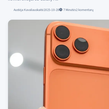
Austėja Kavaliauskaitė
2025-10-28
7
Minutės
2 komentarų