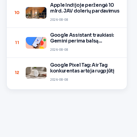
Apple Indijoje peržengė 10
mlrd. JAV dolerių pardavimus
10
2026-08-08
Google Assistant traukiasi:
Gemini perima balsą
11
įrenginiuose
2026-08-08
Google Pixel Tag: AirTag
konkurentas artėja rugpjūtį
12
2026-08-08