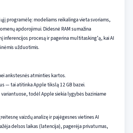
bilųjį programėlę: modeliams reikalinga vieta svoriams,
duomenų apdorojimui. Didesnė RAM sumažina
inferencijos procesą ir pagerina multitasking’ą, kai AI
ninėmis užduotimis.
ei ankstesnės atminties kartos.
— tai atitinka Apple tikslą 12 GB bazei.
e variantuose, todėl Apple siekia lygybės baziniame
reitesnę vaizdų analizę ir pajėgesnes vietines AI
žėja delsos laikas (latencija), pagerėja privatumas,