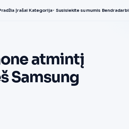
Pradžia
Įrašai
Kategorija
Susisiekite su mumis
Bendradarbi
hone atmintį
eš Samsung