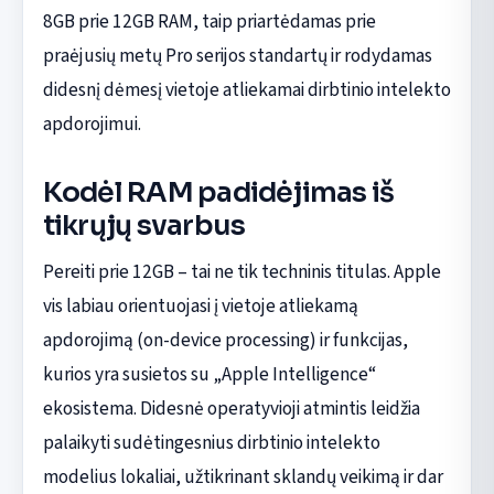
8GB prie 12GB RAM, taip priartėdamas prie
praėjusių metų Pro serijos standartų ir rodydamas
didesnį dėmesį vietoje atliekamai dirbtinio intelekto
apdorojimui.
Kodėl RAM padidėjimas iš
tikrųjų svarbus
Pereiti prie 12GB – tai ne tik techninis titulas. Apple
vis labiau orientuojasi į vietoje atliekamą
apdorojimą (on-device processing) ir funkcijas,
kurios yra susietos su „Apple Intelligence“
ekosistema. Didesnė operatyvioji atmintis leidžia
palaikyti sudėtingesnius dirbtinio intelekto
modelius lokaliai, užtikrinant sklandų veikimą ir dar