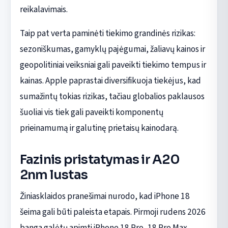
reikalavimais.
Taip pat verta paminėti tiekimo grandinės rizikas:
sezoniškumas, gamyklų pajėgumai, žaliavų kainos ir
geopolitiniai veiksniai gali paveikti tiekimo tempus ir
kainas. Apple paprastai diversifikuoja tiekėjus, kad
sumažintų tokias rizikas, tačiau globalios paklausos
šuoliai vis tiek gali paveikti komponentų
prieinamumą ir galutinę prietaisų kainodarą.
Fazinis pristatymas ir A20
2nm lustas
Žiniasklaidos pranešimai nurodo, kad iPhone 18
šeima gali būti paleista etapais. Pirmoji rudens 2026
banga galėtų apimti iPhone 18 Pro, 18 Pro Max,