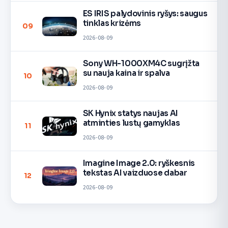
ES IRIS palydovinis ryšys: saugus
tinklas krizėms
09
2026-08-09
Sony WH-1000XM4C sugrįžta
su nauja kaina ir spalva
10
2026-08-09
SK Hynix statys naujas AI
atminties lustų gamyklas
11
2026-08-09
Imagine Image 2.0: ryškesnis
tekstas AI vaizduose dabar
12
2026-08-09