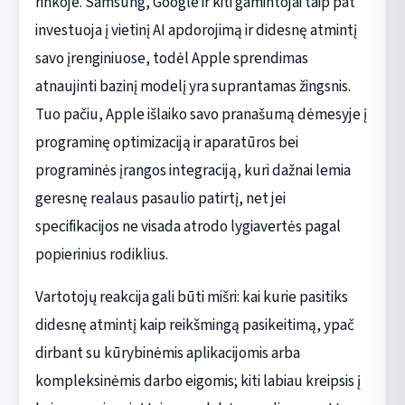
rinkoje. Samsung, Google ir kiti gamintojai taip pat
investuoja į vietinį AI apdorojimą ir didesnę atmintį
savo įrenginiuose, todėl Apple sprendimas
atnaujinti bazinį modelį yra suprantamas žingsnis.
Tuo pačiu, Apple išlaiko savo pranašumą dėmesyje į
programinę optimizaciją ir aparatūros bei
programinės įrangos integraciją, kuri dažnai lemia
geresnę realaus pasaulio patirtį, net jei
specifikacijos ne visada atrodo lygiavertės pagal
popierinius rodiklius.
Vartotojų reakcija gali būti mišri: kai kurie pasitiks
didesnę atmintį kaip reikšmingą pasikeitimą, ypač
dirbant su kūrybinėmis aplikacijomis arba
kompleksinėmis darbo eigomis; kiti labiau kreipsis į