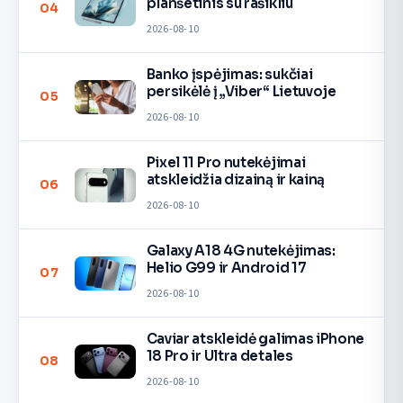
planšetinis su rašikliu
04
2026-08-10
Banko įspėjimas: sukčiai
persikėlė į „Viber“ Lietuvoje
05
2026-08-10
Pixel 11 Pro nutekėjimai
atskleidžia dizainą ir kainą
06
2026-08-10
Galaxy A18 4G nutekėjimas:
Helio G99 ir Android 17
07
2026-08-10
Caviar atskleidė galimas iPhone
18 Pro ir Ultra detales
08
2026-08-10