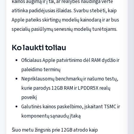
kainos augimą ir į tai, ar realybės naudinga vertė
atitinka padidėjusias išlaidas. Svarbu stebėti, kaip
Apple pateiks skirtingų modelių kainodarą ir ar bus
specialių pasiūlymų senesnių modelių turėtojams.
Ko laukti toliau
Oficialaus Apple patvirtinimo dėl RAM dydžio ir
paleidimo terminų
Nepriklausomų benchmarkų ir našumo testų,
kurie parodys 12GB RAM ir LPDDR5X realų
poveikį
Galutinės kainos paskelbimo, įskaitant TSMC ir
komponentų sąnaudų įtaką
Šiuo metu žingsnis prie 12GB atrodo kaip