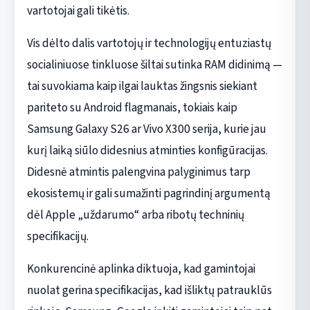
vartotojai gali tikėtis.
Vis dėlto dalis vartotojų ir technologijų entuziastų
socialiniuose tinkluose šiltai sutinka RAM didinimą —
tai suvokiama kaip ilgai lauktas žingsnis siekiant
pariteto su Android flagmanais, tokiais kaip
Samsung Galaxy S26 ar Vivo X300 serija, kurie jau
kurį laiką siūlo didesnius atminties konfigūracijas.
Didesnė atmintis palengvina palyginimus tarp
ekosistemų ir gali sumažinti pagrindinį argumentą
dėl Apple „uždarumo“ arba ribotų techninių
specifikacijų.
Konkurencinė aplinka diktuoja, kad gamintojai
nuolat gerina specifikacijas, kad išliktų patrauklūs