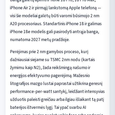
iPhone Air 2 ir pirmąjį lankstomą Apple telefoną —
visi šie modeliai galėtų būti varomi būsimojo 2 nm
A20 procesoriaus. Standartinis iPhone 18 ir galimas
iPhone 18e modelis gali pasirodyti antrąja banga,
numatoma 2027 metų pradžioje.
Perėjimas prie 2 nm gamybos proceso, kurį
dažniausiai siejame su TSMC 2nm nodu (kartais
žymimu kaip N2), žada reikšmingą našumo ir
energijos efektyvumo pagerėjimą. Mažesnio
litografijos mazgo lustai paprastai užtikrina geresnį
performance-per-watt santykį, leidžiant intensyvias
užduotis paleisti greičiau arba ilgiau išlaikant tą patį
baterijos ištvermės lygį. Tai ypač svarbu AI