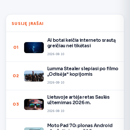
SUSIJĘ ĮRAŠAI
AI botai keičia interneto srautą
greičiau nei tikėtasi
01
2026-08-10
Lumma Stealer slepiasi po filmo
„Odisėja“ kopijomis
02
2026-08-10
Lietuvoje artėja retas Saulės
užtemimas 2026 m.
03
2026-08-10
Moto Pad 70: plonas Android