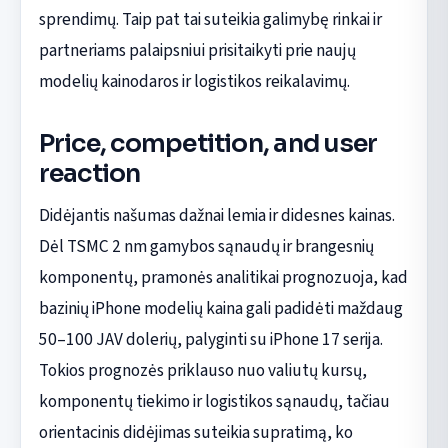
sprendimų. Taip pat tai suteikia galimybę rinkai ir
partneriams palaipsniui prisitaikyti prie naujų
modelių kainodaros ir logistikos reikalavimų.
Price, competition, and user
reaction
Didėjantis našumas dažnai lemia ir didesnes kainas.
Dėl TSMC 2 nm gamybos sąnaudų ir brangesnių
komponentų, pramonės analitikai prognozuoja, kad
bazinių iPhone modelių kaina gali padidėti maždaug
50–100 JAV dolerių, palyginti su iPhone 17 serija.
Tokios prognozės priklauso nuo valiutų kursų,
komponentų tiekimo ir logistikos sąnaudų, tačiau
orientacinis didėjimas suteikia supratimą, ko