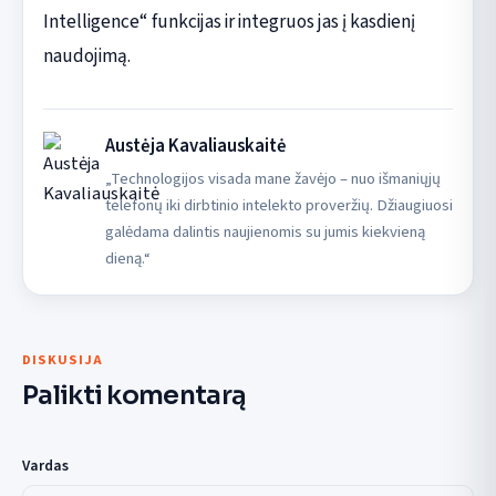
Intelligence“ funkcijas ir integruos jas į kasdienį
naudojimą.
Austėja Kavaliauskaitė
„Technologijos visada mane žavėjo – nuo išmaniųjų
telefonų iki dirbtinio intelekto proveržių. Džiaugiuosi
galėdama dalintis naujienomis su jumis kiekvieną
dieną.“
DISKUSIJA
Palikti komentarą
Vardas