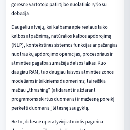
geresnę vartotojo patirtį be nuolatinio ryšio su
debesija.
Daugeliu atvejų, kai kalbama apie realaus laiko
kalbos atpažinimą, natūralios kalbos apdorojimą
(NLP), kontekstines sistemos funkcijas ar pažangias
nuotraukų apdorojimo operacijas, procesoriaus ir
atminties pagalba sumažėja delsos laikas. Kuo
daugiau RAM, tuo daugiau laisvos atminties zonos
modeliams ir laikiniems duomenims; tai reiškia
mažiau „thrashing“ (atidarant ir uždarant
programoms skirtus duomenis) ir mažesnę poreikį
perkelti duomenis į lėtesnę saugyklą.
Be to, didesnė operatyvioji atmintis pagerina