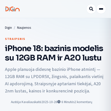
Digin
Naujienos
STRAIPSNIS
iPhone 18: bazinis modelis
su 12GB RAM ir A20 lustu
Apple planuoja didesnę bazinio iPhone atmintį —
12GB RAM su LPDDR5X, žingsnis, palaikantis vietinį
AI apdorojimą. Straipsnyje aptariami tiekėjai, A20
2nm lustas, kainos ir konkurencinė pozicija.
Austėja Kavaliauskaitė
2025-10-26
6
Minutės
2 komentarų