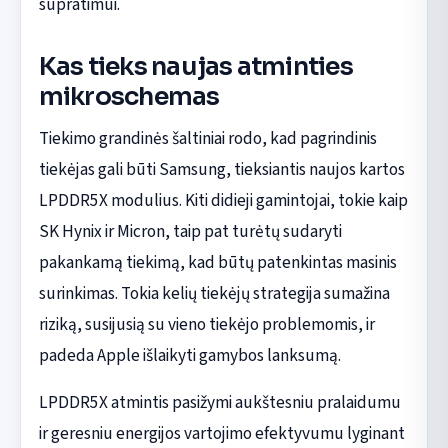
supratimui.
Kas tieks naujas atminties
mikroschemas
Tiekimo grandinės šaltiniai rodo, kad pagrindinis
tiekėjas gali būti Samsung, tieksiantis naujos kartos
LPDDR5X modulius. Kiti didieji gamintojai, tokie kaip
SK Hynix ir Micron, taip pat turėtų sudaryti
pakankamą tiekimą, kad būtų patenkintas masinis
surinkimas. Tokia kelių tiekėjų strategija sumažina
riziką, susijusią su vieno tiekėjo problemomis, ir
padeda Apple išlaikyti gamybos lanksumą.
LPDDR5X atmintis pasižymi aukštesniu pralaidumu
ir geresniu energijos vartojimo efektyvumu lyginant