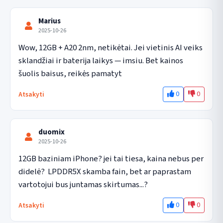
Marius
2025-10-26
Wow, 12GB + A20 2nm, netikėtai. Jei vietinis AI veiks 
sklandžiai ir baterija laikys — imsiu. Bet kainos 
šuolis baisus, reikės pamatyt
0
0
Atsakyti
duomix
2025-10-26
12GB baziniam iPhone? jei tai tiesa, kaina nebus per 
didelė?  LPDDR5X skamba fain, bet ar paprastam 
vartotojui bus juntamas skirtumas...?
0
0
Atsakyti