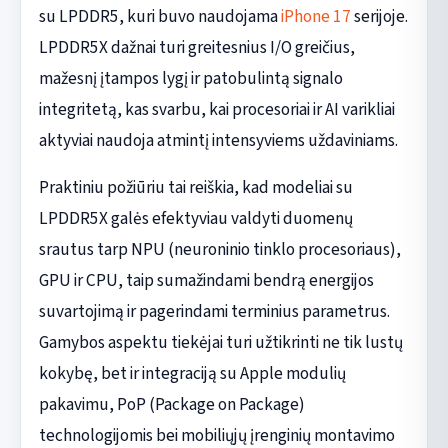
su LPDDR5, kuri buvo naudojama
iPhone 17
serijoje.
LPDDR5X dažnai turi greitesnius I/O greičius,
mažesnį įtampos lygį ir patobulintą signalo
integritetą, kas svarbu, kai procesoriai ir AI varikliai
aktyviai naudoja atmintį intensyviems uždaviniams.
Praktiniu požiūriu tai reiškia, kad modeliai su
LPDDR5X galės efektyviau valdyti duomenų
srautus tarp NPU (neuroninio tinklo procesoriaus),
GPU ir CPU, taip sumažindami bendrą energijos
suvartojimą ir pagerindami terminius parametrus.
Gamybos aspektu tiekėjai turi užtikrinti ne tik lustų
kokybę, bet ir integraciją su Apple modulių
pakavimu, PoP (Package on Package)
technologijomis bei mobiliųjų įrenginių montavimo