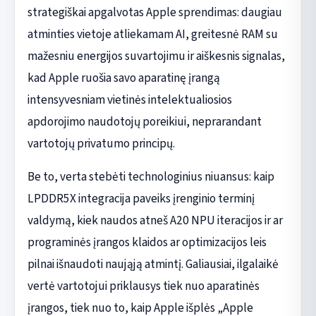
strategiškai apgalvotas Apple sprendimas: daugiau
atminties vietoje atliekamam AI, greitesnė RAM su
mažesniu energijos suvartojimu ir aiškesnis signalas,
kad Apple ruošia savo aparatinę įrangą
intensyvesniam vietinės intelektualiosios
apdorojimo naudotojų poreikiui, neprarandant
vartotojų privatumo principų.
Be to, verta stebėti technologinius niuansus: kaip
LPDDR5X integracija paveiks įrenginio terminį
valdymą, kiek naudos atneš A20 NPU iteracijos ir ar
programinės įrangos klaidos ar optimizacijos leis
pilnai išnaudoti naująją atmintį. Galiausiai, ilgalaikė
vertė vartotojui priklausys tiek nuo aparatinės
įrangos, tiek nuo to, kaip Apple išplės „Apple