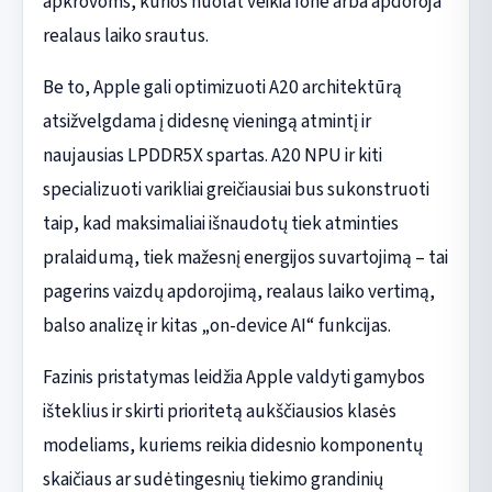
apkrovoms, kurios nuolat veikia fone arba apdoroja
realaus laiko srautus.
Be to, Apple gali optimizuoti A20 architektūrą
atsižvelgdama į didesnę vieningą atmintį ir
naujausias LPDDR5X spartas. A20 NPU ir kiti
specializuoti varikliai greičiausiai bus sukonstruoti
taip, kad maksimaliai išnaudotų tiek atminties
pralaidumą, tiek mažesnį energijos suvartojimą – tai
pagerins vaizdų apdorojimą, realaus laiko vertimą,
balso analizę ir kitas „on-device AI“ funkcijas.
Fazinis pristatymas leidžia Apple valdyti gamybos
išteklius ir skirti prioritetą aukščiausios klasės
modeliams, kuriems reikia didesnio komponentų
skaičiaus ar sudėtingesnių tiekimo grandinių