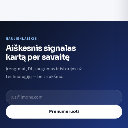
NAUJIENLAIŠKIS
Aiškesnis signalas
kartą per savaitę
Įrenginiai, DI, saugumas ir istorijos už
technologijų — be triukšmo.
El. pašto adresas
Prenumeruoti