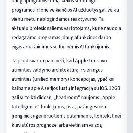
daugiaprogramiškumą: kelios sudėtingos
programos ir fone veikiančios AI užduotys gali veikti
vienu metu neblogindamos reaktyvumo. Tai
aktualu profesionaliems vartotojams, kurie naudoja
redagavimo programas, daugiafunkcines darbo
eigas arba žaidimus su foninėmis AI funkcijomis.
Taip pat svarbu paminėti, kad Apple turi savo
atminties valdymo architektūrą ir vieningos
atminties (unified memory) koncepcijas, ypač kai
kalbame apie A serijos lustų integraciją su iOS. 12GB
gali suteikti didesnį „headroom“ naujoms „Apple
Intelligence“ funkcijoms, pvz., pažangesniems
įrenginio sugeneruotiems patarimams, kontekstinei
klaviatūros prognozei arba vietiniam vaizdų