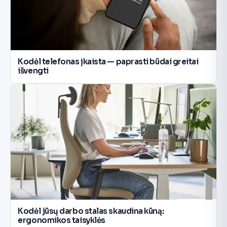
Kodėl telefonas įkaista — paprasti būdai greitai
išvengti
Kodėl jūsų darbo stalas skaudina kūną:
ergonomikos taisyklės