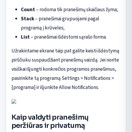
Count
– rodoma tik pranešimų skaičiaus žyma;
Stack
– pranešimai grupuojami pagal
programą į krūveles;
List
– pranešimai išdėstomi sąrašo forma.
Užrakintame ekrane taip pat galite keisti išdėstymą
pirščiuku suspaudžiant pranešimų vaizdą. Jei norite
visiškai išjungti konkrečios programos pranešimus,
pasirinkite tą programą Settings > Notifications >
[programa] ir išjunkite Allow Notifications.
Kaip valdyti pranešimų
peržiūras ir privatumą