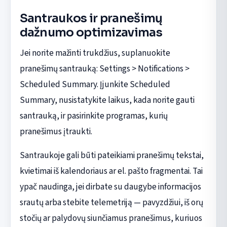
Santraukos ir pranešimų
dažnumo optimizavimas
Jei norite mažinti trukdžius, suplanuokite
pranešimų santrauką: Settings > Notifications >
Scheduled Summary. Įjunkite Scheduled
Summary, nusistatykite laikus, kada norite gauti
santrauką, ir pasirinkite programas, kurių
pranešimus įtraukti.
Santraukoje gali būti pateikiami pranešimų tekstai,
kvietimai iš kalendoriaus ar el. pašto fragmentai. Tai
ypač naudinga, jei dirbate su daugybe informacijos
srautų arba stebite telemetriją — pavyzdžiui, iš orų
stočių ar palydovų siunčiamus pranešimus, kuriuos