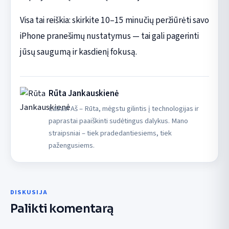
Visa tai reiškia: skirkite 10–15 minučių peržiūrėti savo
iPhone pranešimų nustatymus — tai gali pagerinti
jūsų saugumą ir kasdienį fokusą.
Rūta Jankauskienė
Labas! Aš – Rūta, mėgstu gilintis į technologijas ir
paprastai paaiškinti sudėtingus dalykus. Mano
straipsniai – tiek pradedantiesiems, tiek
pažengusiems.
DISKUSIJA
Palikti komentarą