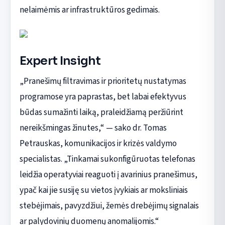
nelaimėmis ar infrastruktūros gedimais.
Expert Insight
„Pranešimų filtravimas ir prioritetų nustatymas
programose yra paprastas, bet labai efektyvus
būdas sumažinti laiką, praleidžiamą peržiūrint
nereikšmingas žinutes,“ — sako dr. Tomas
Petrauskas, komunikacijos ir krizės valdymo
specialistas. „Tinkamai sukonfigūruotas telefonas
leidžia operatyviai reaguoti į avarinius pranešimus,
ypač kai jie susiję su vietos įvykiais ar moksliniais
stebėjimais, pavyzdžiui, žemės drebėjimų signalais
ar palydovinių duomenų anomalijomis.“