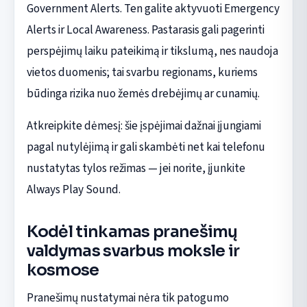
Government Alerts. Ten galite aktyvuoti Emergency
Alerts ir Local Awareness. Pastarasis gali pagerinti
perspėjimų laiku pateikimą ir tikslumą, nes naudoja
vietos duomenis; tai svarbu regionams, kuriems
būdinga rizika nuo žemės drebėjimų ar cunamių.
Atkreipkite dėmesį: šie įspėjimai dažnai įjungiami
pagal nutylėjimą ir gali skambėti net kai telefonu
nustatytas tylos režimas — jei norite, įjunkite
Always Play Sound.
Kodėl tinkamas pranešimų
valdymas svarbus moksle ir
kosmose
Pranešimų nustatymai nėra tik patogumo