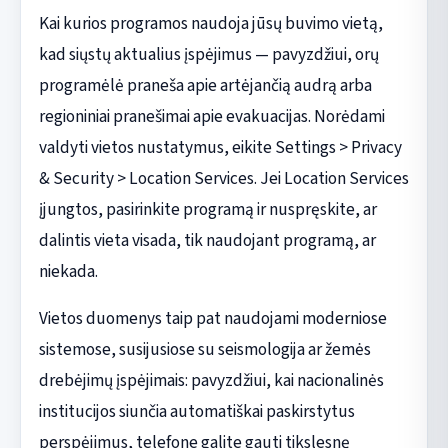
Kai kurios programos naudoja jūsų buvimo vietą,
kad siųstų aktualius įspėjimus — pavyzdžiui, orų
programėlė praneša apie artėjančią audrą arba
regioniniai pranešimai apie evakuacijas. Norėdami
valdyti vietos nustatymus, eikite Settings > Privacy
& Security > Location Services. Jei Location Services
įjungtos, pasirinkite programą ir nuspręskite, ar
dalintis vieta visada, tik naudojant programą, ar
niekada.
Vietos duomenys taip pat naudojami moderniose
sistemose, susijusiose su seismologija ar žemės
drebėjimų įspėjimais: pavyzdžiui, kai nacionalinės
institucijos siunčia automatiškai paskirstytus
perspėjimus, telefone galite gauti tikslesnę