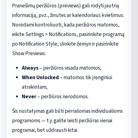
Pranešimų peržiūros (previews) gali rodyti jautrią
informaciją, pvz., žinutes ar kalendoriaus kvietimus.
Norėdami kontroliuoti, kada peržiūros matomos,
eikite Settings > Notifications, pasirinkite programą
po Notification Style, slinkite žemyn ir pasirinkite
Show Previews:
Always
– peržiūros visada matomos;
When Unlocked
– matomos tik įrenginiui
atrakintam;
Never
– peržiūros nerodomos.
Šis nustatymas gali būti perrašomas individualioms
programoms — t.y. galite leisti peržiūras vienai
programai, bet uždrausti kitai.