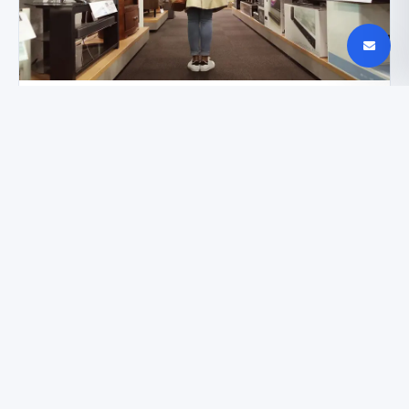
QLED ar LED: kurį televizorių verta pasirinkti
šiandien?
Kodėl skaitmeninė televizija nubraukė analogą
nuo scenos