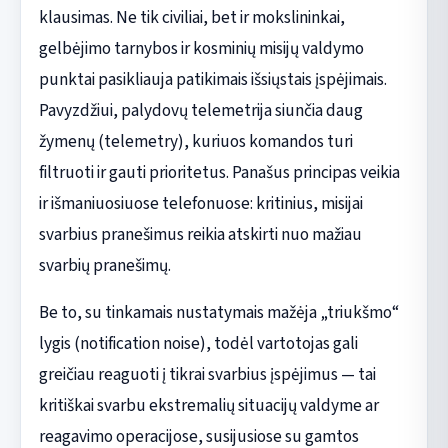
klausimas. Ne tik civiliai, bet ir mokslininkai,
gelbėjimo tarnybos ir kosminių misijų valdymo
punktai pasikliauja patikimais išsiųstais įspėjimais.
Pavyzdžiui, palydovų telemetrija siunčia daug
žymenų (telemetry), kuriuos komandos turi
filtruoti ir gauti prioritetus. Panašus principas veikia
ir išmaniuosiuose telefonuose: kritinius, misijai
svarbius pranešimus reikia atskirti nuo mažiau
svarbių pranešimų.
Be to, su tinkamais nustatymais mažėja „triukšmo“
lygis (notification noise), todėl vartotojas gali
greičiau reaguoti į tikrai svarbius įspėjimus — tai
kritiškai svarbu ekstremalių situacijų valdyme ar
reagavimo operacijose, susijusiose su gamtos