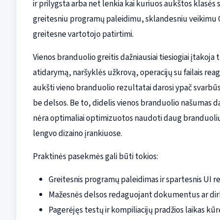
ir prilygsta arba net lenkia kai kuriuos aukštos klasės s
greitesniu programų paleidimu, sklandesniu veikimu C
greitesne vartotojo patirtimi.
Vienos branduolio greitis dažniausiai tiesiogiai įtako
atidarymą, naršyklės užkrovą, operacijų su failais rea
aukšti vieno branduolio rezultatai darosi ypač svarb
be delsos. Be to, didelis vienos branduolio našumas 
nėra optimaliai optimizuotos naudoti daug branduolių,
lengvo dizaino įrankiuose.
Praktinės pasekmės gali būti tokios:
Greitesnis programų paleidimas ir spartesnis UI r
Mažesnės delsos redaguojant dokumentus ar dirb
Pagerėjęs testų ir kompiliacijų pradžios laikas kū