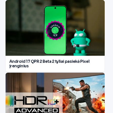
Android 17 QPR 2 Beta 2 tyliai pasiekė Pixel
įrenginius