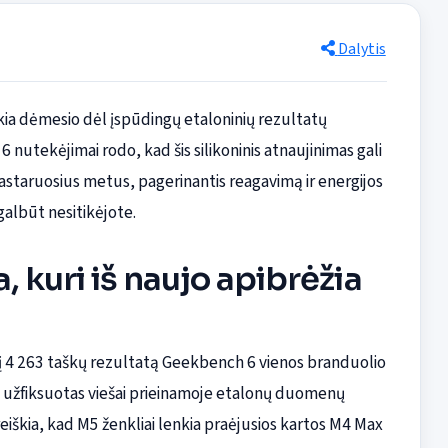
Dalytis
ukia dėmesio dėl įspūdingų etaloninių rezultatų
6 nutekėjimai rodo, kad šis silikoninis atnaujinimas gali
pastaruosius metus, pagerinantis reagavimą ir energijos
albūt nesitikėjote.
 kuri iš naujo apibrėžia
į 4 263 taškų rezultatą Geekbench 6 vienos branduolio
, užfiksuotas viešai prieinamoje etalonų duomenų
reiškia, kad M5 ženkliai lenkia praėjusios kartos M4 Max