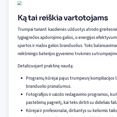
Ką tai reiškia vartotojams
Trumpai tariant: kasdienės užduotys atrodo greitesnė
lygiagrečios apdorojimo galios, o energijos efektyvuma
spartos ir mažos galios branduolius. Toks balansavim
reikšmingo baterijos gyvenimo trukmės sutrumpėjim
Detalizuojant praktinę naudą:
Programų kūrėjai pajus trumpesnį kompiliacijos lai
branduolio pranašumus.
Fotografijos ir vaizdo redagavimo programos, kuri
pastebimą pagreitį, kai teks dirbti su dideliais fail
Kūrėjai ir profesionalai, dirbantys su keliomis 