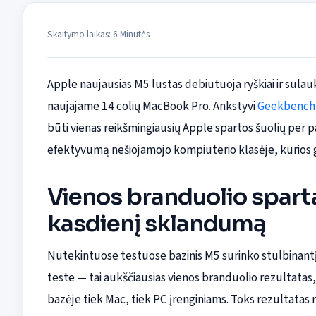
Skaitymo laikas: 6 Minutės
Apple naujausias M5 lustas debiutuoja ryškiai ir sula
naujajame 14 colių MacBook Pro. Ankstyvi
Geekbench
būti vienas reikšmingiausių Apple spartos šuolių per 
efektyvumą nešiojamojo kompiuterio klasėje, kurios g
Vienos branduolio sparta,
kasdienį sklandumą
Nutekintuose testuose bazinis M5 surinko stulbinant
teste — tai aukščiausias vienos branduolio rezultatas
bazėje tiek Mac, tiek PC įrenginiams. Toks rezultatas 