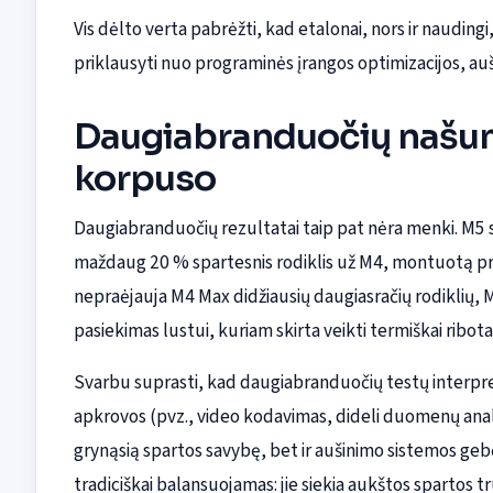
Vis dėlto verta pabrėžti, kad etalonai, nors ir nauding
priklausyti nuo programinės įrangos optimizacijos, a
Daugiabranduočių našum
korpuso
Daugiabranduočių rezultatai taip pat nėra menki. M5 
maždaug 20 % spartesnis rodiklis už M4, montuotą pra
nepraėjauja M4 Max didžiausių daugiasračių rodiklių, M5
pasiekimas lustui, kuriam skirta veikti termiškai rib
Svarbu suprasti, kad daugiabranduočių testų interpre
apkrovos (pvz., video kodavimas, dideli duomenų anali
grynąsią spartos savybę, bet ir aušinimo sistemos gebė
tradiciškai balansuojamas: jie siekia aukštos spartos