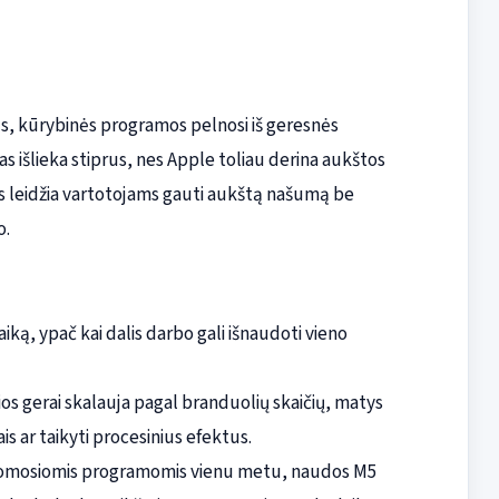
s, kūrybinės programos pelnosi iš geresnės
s išlieka stiprus, nes Apple toliau derina aukštos
as leidžia vartotojams gauti aukštą našumą be
o.
ką, ypač kai dalis darbo gali išnaudoti vieno
os gerai skalauja pagal branduolių skaičių, matys
ais ar taikyti procesinius efektus.
taikomosiomis programomis vienu metu, naudos M5