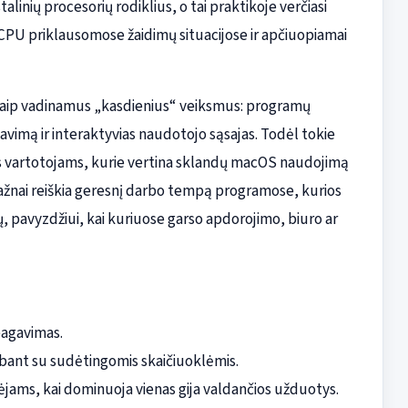
talinių procesorių rodiklius, o tai praktikoje verčiasi
PU priklausomose žaidimų situacijose ir apčiuopiamai
ja taip vadinamus „kasdienius“ veiksmus: programų
gavimą ir interaktyvias naudotojo sąsajas. Todėl tokie
ūs vartotojams, kurie vertina sklandų macOS naudojimą
dažnai reiškia geresnį darbo tempą programose, kurios
 pavyzdžiui, kai kuriuose garso apdorojimo, biuro ar
eagavimas.
ant su sudėtingomis skaičiuoklėmis.
rėjams, kai dominuoja vienas gija valdančios užduotys.