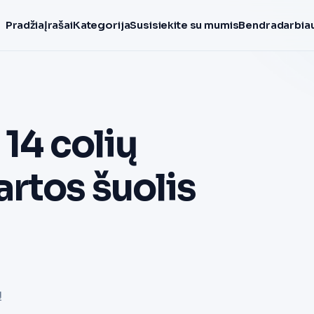
Pradžia
Įrašai
Kategorija
Susisiekite su mumis
Bendradarbiau
 14 colių
rtos šuolis
ų