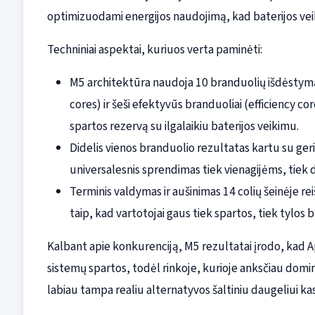
optimizuodami energijos naudojimą, kad baterijos vei
Techniniai aspektai, kuriuos verta paminėti:
M5 architektūra naudoja 10 branduolių išdėstymą
cores) ir šeši efektyvūs branduoliai (efficiency co
spartos rezervą su ilgalaikiu baterijos veikimu.
Didelis vienos branduolio rezultatas kartu su geri 
universalesnis sprendimas tiek vienagijėms, tiek
Terminis valdymas ir aušinimas 14 colių šeinėje re
taip, kad vartotojai gaus tiek spartos, tiek tylos 
Kalbant apie konkurenciją, M5 rezultatai įrodo, kad Ap
sistemų spartos, todėl rinkoje, kurioje anksčiau domin
labiau tampa realiu alternatyvos šaltiniu daugeliui ka