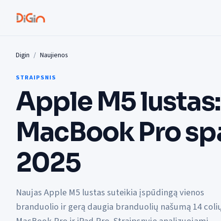
Digin
Naujienos
STRAIPSNIS
Apple M5 lustas:
MacBook Pro spa
2025
Naujas Apple M5 lustas suteikia įspūdingą vienos
branduolio ir gerą daugia branduolių našumą 14 coli