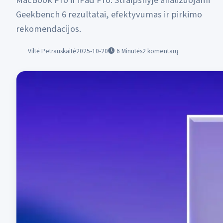
MacBook Pro ir iPad Pro. Straipsnyje analizuojami
Geekbench 6 rezultatai, efektyvumas ir pirkimo
rekomendacijos.
Viltė Petrauskaitė
2025-10-20
6
Minutės
2 komentarų