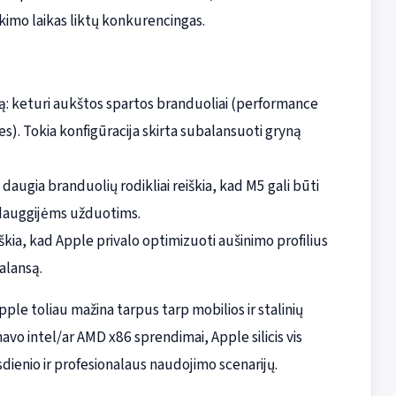
kimo laikas liktų konkurencingas.
: keturi aukštos spartos branduoliai (performance
res). Tokia konfigūracija skirta subalansuoti gryną
daugia branduolių rodikliai reiškia, kad M5 gali būti
 dauggijėms užduotims.
iškia, kad Apple privalo optimizuoti aušinimo profilius
balansą.
ple toliau mažina tarpus tarp mobilios ir stalinių
avo intel/ar AMD x86 sprendimai, Apple silicis vis
sdienio ir profesionalaus naudojimo scenarijų.