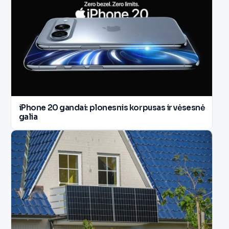
iPhone 20 gandai: plonesnis korpusas ir vėsesnė
galia