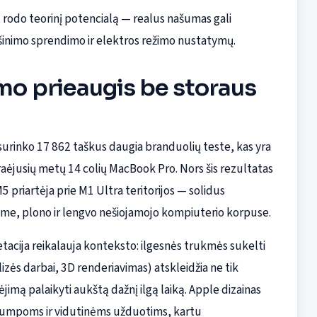
i, rodo teorinį potencialą — realus našumas gali
ušinimo sprendimo ir elektros režimo nustatymų.
o prieaugis be storaus
surinko 17 862 taškus daugia branduolių teste, kas yra
ėjusių metų 14 colių MacBook Pro. Nors šis rezultatas
 priartėja prie M1 Ultra teritorijos — solidus
otame, plono ir lengvo nešiojamojo kompiuterio korpuse.
tacija reikalauja konteksto: ilgesnės trukmės sukelti
zės darbai, 3D renderiavimas) atskleidžia ne tik
jimą palaikyti aukštą dažnį ilgą laiką. Apple dizainas
 trumpoms ir vidutinėms užduotims, kartu