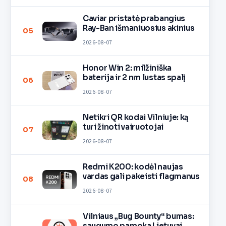
Caviar pristatė prabangius
Ray-Ban išmaniuosius akinius
05
2026-08-07
Honor Win 2: milžiniška
baterija ir 2 nm lustas spalį
06
2026-08-07
Netikri QR kodai Vilniuje: ką
turi žinoti vairuotojai
07
2026-08-07
Redmi K200: kodėl naujas
vardas gali pakeisti flagmanus
08
2026-08-07
Vilniaus „Bug Bounty“ bumas:
saugumo pamoka Lietuvai