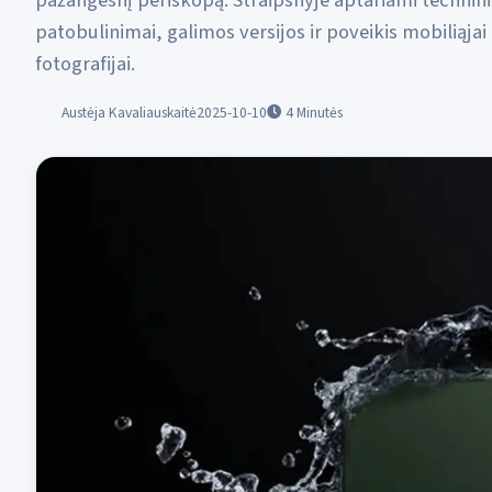
pažangesnį periskopą. Straipsnyje aptariami technini
patobulinimai, galimos versijos ir poveikis mobiliąjai
fotografijai.
Austėja Kavaliauskaitė
2025-10-10
4
Minutės