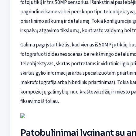
fotojutiklį ir tris 50MP sensorius. Išankstiniai pasteb
pagrindinei kamerai bei periskopo tipo teleobjektyvą,
priartinimo aiškumą ir detalumą. Tokia konfiguracija g
ir spalvų atgavimo tikslumą, kontrasto valdymą bei t
Galima pagrįstai tikėtis, kad vienas iš 50MP jutiklių bu
fotografuoti didesnes scenas be reikšmingo detalumo pr
teleobjektyvas, skirtas portretams ir vidutinio ilgio pr
skirtas gylio informacijai arba specializuotam priarti
makrofotografija arba hibridinis priartinimas). Tokia 
kompozicijų galimybių: nuo kraštovaizdžių ir miesto pa
fiksavimo iš toliau.
Patobulinimai lyginant su a