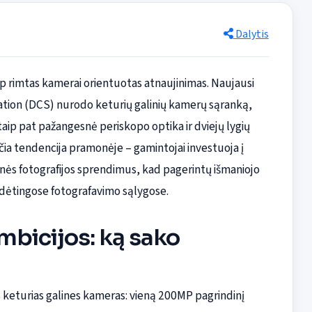
Dalytis
aip rimtas kamerai orientuotas atnaujinimas. Naujausi
tation (DCS) nurodo keturių galinių kamerų sąranką,
taip pat pažangesnė periskopo optika ir dviejų lygių
ia tendencija pramonėje – gamintojai investuoja į
inės fotografijos sprendimus, kad pagerintų išmaniojo
sudėtingose fotografavimo sąlygose.
ambicijos: ką sako
 keturias galines kameras: vieną 200MP pagrindinį