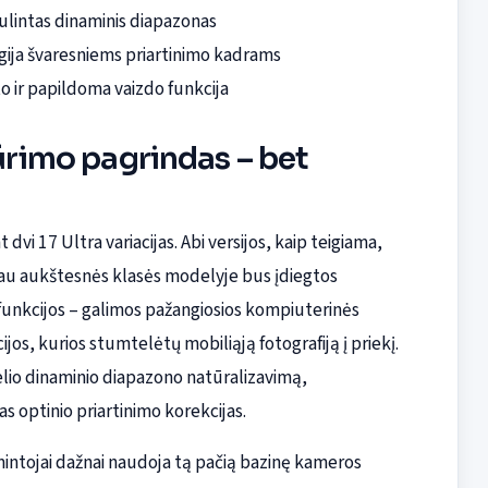
bulintas dinaminis diapazonas
gija švaresniems priartinimo kadrams
o ir papildoma vaizdo funkcija
kūrimo pagrindas – bet
vi 17 Ultra variacijas. Abi versijos, kaip teigiama,
ačiau aukštesnės klasės modelyje bus įdiegtos
unkcijos – galimos pažangiosios kompiuterinės
os, kurios stumtelėtų mobiliąją fotografiją į priekį.
elio dinaminio diapazono natūralizavimą,
as optinio priartinimo korekcijas.
amintojai dažnai naudoja tą pačią bazinę kameros