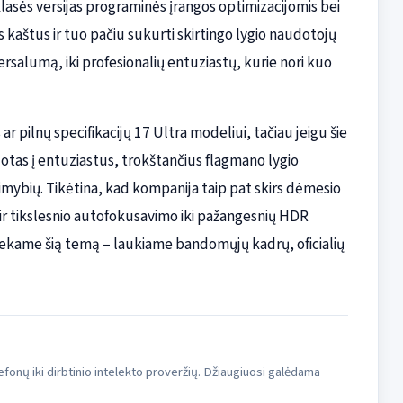
lasės versijas programinės įrangos optimizacijomis bei
s kaštus ir tuo pačiu sukurti skirtingo lygio naudotojų
versalumą, iki profesionalių entuziastų, kurie nori kuo
r pilnų specifikacijų 17 Ultra modeliui, tačiau jeigu šie
uotas į entuziastus, trokštančius flagmano lygio
limybių. Tikėtina, kad kompanija taip pat skirs dėmesio
ir tikslesnio autofokusavimo iki pažangesnių HDR
Sekame šią temą – laukiame bandomųjų kadrų, oficialių
fonų iki dirbtinio intelekto proveržių. Džiaugiuosi galėdama