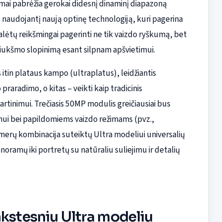
ėjimai pabrėžia gerokai didesnį dinaminį diapazoną
 naudojantį naują optinę technologiją, kuri pagerina
alėtų reikšmingai pagerinti ne tik vaizdo ryškumą, bet
riukšmo slopinimą esant silpnam apšvietimui.
s itin plataus kampo (ultraplatus), leidžiantis
aradimo, o kitas – veikti kaip tradicinis
iartinimui. Trečiasis 50MP modulis greičiausiai bus
nimui bei papildomiems vaizdo režimams (pvz.,
kamerų kombinacija suteiktų Ultra modeliui universalių
noramų iki portretų su natūraliu suliejimu ir detalių
nkstesniu Ultra modeliu