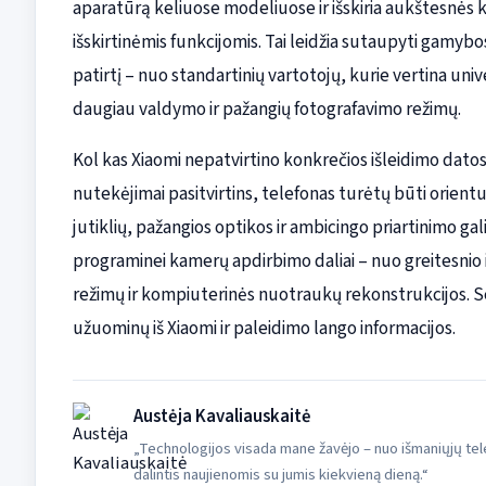
aparatūrą keliuose modeliuose ir išskiria aukštesnės k
išskirtinėmis funkcijomis. Tai leidžia sutaupyti gamybo
patirtį – nuo standartinių vartotojų, kurie vertina uni
daugiau valdymo ir pažangių fotografavimo režimų.
Kol kas Xiaomi nepatvirtino konkrečios išleidimo datos a
nutekėjimai pasitvirtins, telefonas turėtų būti orient
jutiklių, pažangios optikos ir ambicingo priartinimo ga
programinei kamerų apdirbimo daliai – nuo greitesnio 
režimų ir kompiuterinės nuotraukų rekonstrukcijos. 
užuominų iš Xiaomi ir paleidimo lango informacijos.
Austėja Kavaliauskaitė
„Technologijos visada mane žavėjo – nuo išmaniųjų tele
dalintis naujienomis su jumis kiekvieną dieną.“