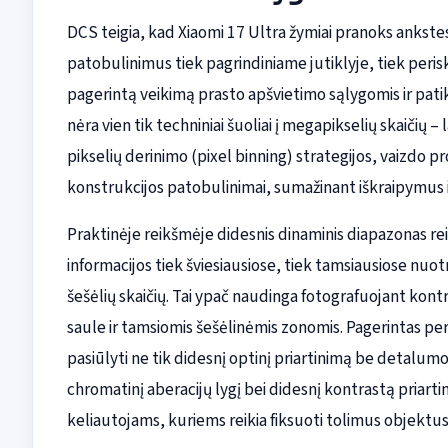
DCS teigia, kad Xiaomi 17 Ultra žymiai pranoks ankste
patobulinimus tiek pagrindiniame jutiklyje, tiek peris
pagerintą veikimą prasto apšvietimo sąlygomis ir pat
nėra vien tik techniniai šuoliai į megapikselių skaičių –
pikselių derinimo (pixel binning) strategijos, vaizdo 
konstrukcijos patobulinimai, sumažinant iškraipymus i
Praktinėje reikšmėje didesnis dinaminis diapazonas r
informacijos tiek šviesiausiose, tiek tamsiausiose nuo
šešėlių skaičių. Tai ypač naudinga fotografuojant kont
saule ir tamsiomis šešėlinėmis zonomis. Pagerintas per
pasiūlyti ne tik didesnį optinį priartinimą be detalum
chromatinį aberacijų lygį bei didesnį kontrastą priart
keliautojams, kuriems reikia fiksuoti tolimus objektus 