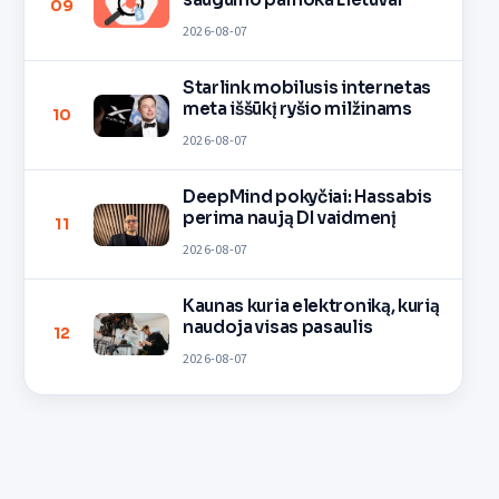
09
2026-08-07
Starlink mobilusis internetas
meta iššūkį ryšio milžinams
10
2026-08-07
DeepMind pokyčiai: Hassabis
perima naują DI vaidmenį
11
2026-08-07
Kaunas kuria elektroniką, kurią
naudoja visas pasaulis
12
2026-08-07