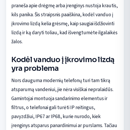
praneša apie drėgmę arba įrenginys nustoja krautis,
kils panika. Šis straipsnis paaiškina, kodėl vanduo į
įkrovimo lizdą kelia grėsmę, kaip saugiai išdžiovinti
lizdą ir ką daryti toliau, kad išvengtumėte ilgalaikės
žalos.
Kodėl vanduo į įkrovimo lizdą
yra problema
Nors dauguma modernių telefonų turi tam tikrą
atsparumą vandeniui, jie nėra visiškai nepralaidūs.
Gamintojai montuoja sandarinimo elementus ir
filtrus, o telefonai gali turėti IP reitingus,
pavyzdžiui, IP67 ar IP68, kurie nurodo, kiek
įrenginys atsparus panardinimui ar purslams. Tačiau