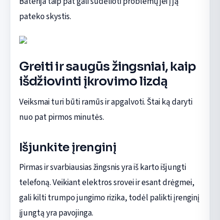
Baterija taip pat gali sudėlioti problemų jei į ją
pateko skystis.
Greiti ir saugūs žingsniai, kaip
išdžiovinti įkrovimo lizdą
Veiksmai turi būti ramūs ir apgalvoti. Štai ką daryti
nuo pat pirmos minutės.
Išjunkite įrenginį
Pirmas ir svarbiausias žingsnis yra iš karto išjungti
telefoną. Veikiant elektros srovei ir esant drėgmei,
gali kilti trumpo jungimo rizika, todėl palikti įrenginį
įjungtą yra pavojinga.