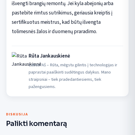
išvengti brangių remontų. Jei kyla abejonių arba
pastebite rimtus sutrikimus, geriausia kreiptis į
sertifikuotus meistrus, kad būtų išvengta
tolimesnės žalos ir duomenų praradimo.
Rūta Jankauskienė
Labas! Aš – Rūta, mėgstu gilintis į technologijas ir
paprastai paaiškinti sudėtingus dalykus. Mano
straipsniai – tiek pradedantiesiems, tiek
pažengusiems.
DISKUSIJA
Palikti komentarą