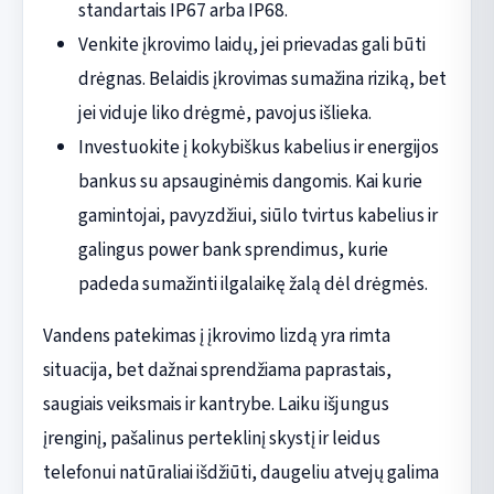
standartais IP67 arba IP68.
Venkite įkrovimo laidų, jei prievadas gali būti
drėgnas. Belaidis įkrovimas sumažina riziką, bet
jei viduje liko drėgmė, pavojus išlieka.
Investuokite į kokybiškus kabelius ir energijos
bankus su apsauginėmis dangomis. Kai kurie
gamintojai, pavyzdžiui, siūlo tvirtus kabelius ir
galingus power bank sprendimus, kurie
padeda sumažinti ilgalaikę žalą dėl drėgmės.
Vandens patekimas į įkrovimo lizdą yra rimta
situacija, bet dažnai sprendžiama paprastais,
saugiais veiksmais ir kantrybe. Laiku išjungus
įrenginį, pašalinus perteklinį skystį ir leidus
telefonui natūraliai išdžiūti, daugeliu atvejų galima