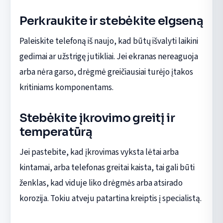
Perkraukite ir stebėkite elgseną
Paleiskite telefoną iš naujo, kad būtų išvalyti laikini
gedimai ar užstrigę jutikliai. Jei ekranas nereaguoja
arba nėra garso, drėgmė greičiausiai turėjo įtakos
kritiniams komponentams.
Stebėkite įkrovimo greitį ir
temperatūrą
Jei pastebite, kad įkrovimas vyksta lėtai arba
kintamai, arba telefonas greitai kaista, tai gali būti
ženklas, kad viduje liko drėgmės arba atsirado
korozija. Tokiu atveju patartina kreiptis į specialistą.