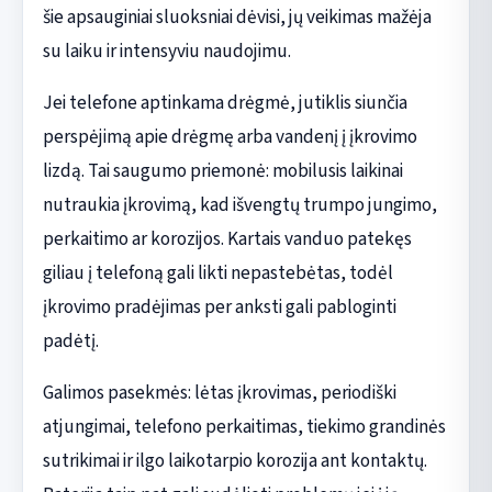
šie apsauginiai sluoksniai dėvisi, jų veikimas mažėja
su laiku ir intensyviu naudojimu.
Jei telefone aptinkama drėgmė, jutiklis siunčia
perspėjimą apie drėgmę arba vandenį į įkrovimo
lizdą. Tai saugumo priemonė: mobilusis laikinai
nutraukia įkrovimą, kad išvengtų trumpo jungimo,
perkaitimo ar korozijos. Kartais vanduo patekęs
giliau į telefoną gali likti nepastebėtas, todėl
įkrovimo pradėjimas per anksti gali pabloginti
padėtį.
Galimos pasekmės: lėtas įkrovimas, periodiški
atjungimai, telefono perkaitimas, tiekimo grandinės
sutrikimai ir ilgo laikotarpio korozija ant kontaktų.