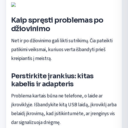
Kaip spręsti problemas po
džiovinimo
Net ir po džiovinimo gali likti sutrikimų. Čia pateikti
patikimi veiksmai, kuriuos verta išbandyti prieš
kreipiantis į meistrą.
Perstirkite įrankius: kitas
kabelis ir adapteris
Problema kartais būna ne telefone, o laide ar
įkroviklyje. Išbandykite kitą USB laidą, įkroviklį arba
belaidį įkrovimą, kad įsitikintumėte, ar įrenginys vis
dar signalizuoja drėgmę.