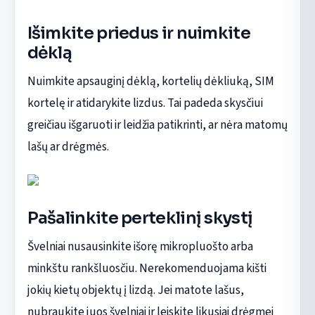
Išimkite priedus ir nuimkite
dėklą
Nuimkite apsauginį dėklą, kortelių dėkliuką, SIM
kortelę ir atidarykite lizdus. Tai padeda skysčiui
greičiau išgaruoti ir leidžia patikrinti, ar nėra matomų
lašų ar drėgmės.
Pašalinkite perteklinį skystį
Švelniai nusausinkite išorę mikropluošto arba
minkštu rankšluosčiu. Nerekomenduojama kišti
jokių kietų objektų į lizdą. Jei matote lašus,
nubraukite juos švelniai ir leiskite likusiai drėgmei