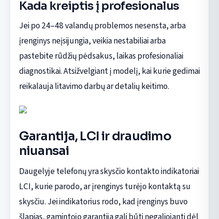
Kada kreiptis į profesionalus
Jei po 24–48 valandų problemos nesensta, arba
įrenginys neįsijungia, veikia nestabiliai arba
pastebite rūdžių pėdsakus, laikas profesionaliai
diagnostikai. Atsižvelgiant į modelį, kai kurie gedimai
reikalauja litavimo darbų ar detalių keitimo.
Garantija, LCI ir draudimo
niuansai
Daugelyje telefonų yra skysčio kontakto indikatoriai
LCI, kurie parodo, ar įrenginys turėjo kontaktą su
skysčiu. Jei indikatorius rodo, kad įrenginys buvo
šlapias, gamintojo garantija gali būti negaliojanti dėl