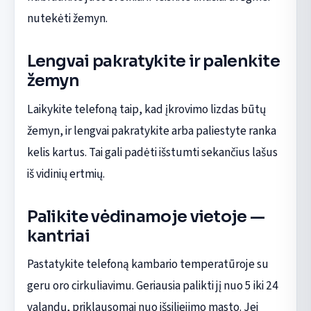
nutekėti žemyn.
Lengvai pakratykite ir palenkite
žemyn
Laikykite telefoną taip, kad įkrovimo lizdas būtų
žemyn, ir lengvai pakratykite arba paliestyte ranka
kelis kartus. Tai gali padėti išstumti sekančius lašus
iš vidinių ertmių.
Palikite vėdinamoje vietoje —
kantriai
Pastatykite telefoną kambario temperatūroje su
geru oro cirkuliavimu. Geriausia palikti jį nuo 5 iki 24
valandų, priklausomai nuo išsiliejimo masto. Jei