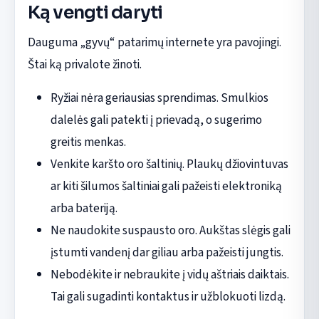
Ką vengti daryti
Dauguma „gyvų“ patarimų internete yra pavojingi.
Štai ką privalote žinoti.
Ryžiai nėra geriausias sprendimas. Smulkios
dalelės gali patekti į prievadą, o sugerimo
greitis menkas.
Venkite karšto oro šaltinių. Plaukų džiovintuvas
ar kiti šilumos šaltiniai gali pažeisti elektroniką
arba bateriją.
Ne naudokite suspausto oro. Aukštas slėgis gali
įstumti vandenį dar giliau arba pažeisti jungtis.
Nebodėkite ir nebraukite į vidų aštriais daiktais.
Tai gali sugadinti kontaktus ir užblokuoti lizdą.