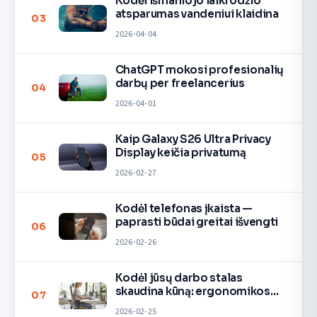
Kodėl išmaniojo laikrodžio
atsparumas vandeniui klaidina
03
2026-04-04
ChatGPT mokosi profesionalių
darbų per freelancerius
04
2026-04-01
Kaip Galaxy S26 Ultra Privacy
Display keičia privatumą
05
2026-02-27
Kodėl telefonas įkaista —
paprasti būdai greitai išvengti
06
2026-02-26
Kodėl jūsų darbo stalas
skaudina kūną: ergonomikos
07
taisyklės
2026-02-25