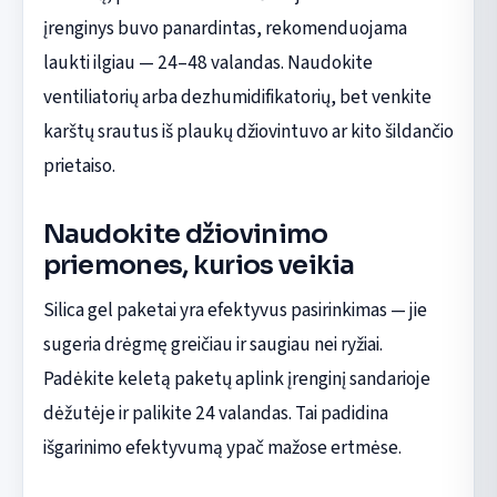
įrenginys buvo panardintas, rekomenduojama
laukti ilgiau — 24–48 valandas. Naudokite
ventiliatorių arba dezhumidifikatorių, bet venkite
karštų srautus iš plaukų džiovintuvo ar kito šildančio
prietaiso.
Naudokite džiovinimo
priemones, kurios veikia
Silica gel paketai yra efektyvus pasirinkimas — jie
sugeria drėgmę greičiau ir saugiau nei ryžiai.
Padėkite keletą paketų aplink įrenginį sandarioje
dėžutėje ir palikite 24 valandas. Tai padidina
išgarinimo efektyvumą ypač mažose ertmėse.