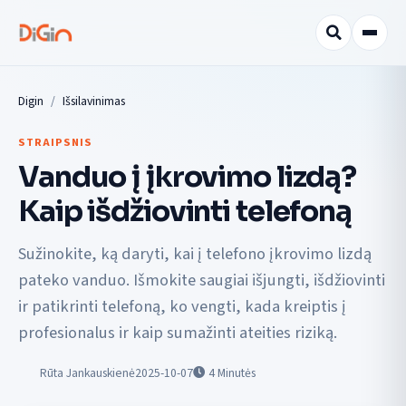
Digin
Išsilavinimas
STRAIPSNIS
Vanduo į įkrovimo lizdą?
Kaip išdžiovinti telefoną
Sužinokite, ką daryti, kai į telefono įkrovimo lizdą
pateko vanduo. Išmokite saugiai išjungti, išdžiovinti
ir patikrinti telefoną, ko vengti, kada kreiptis į
profesionalus ir kaip sumažinti ateities riziką.
Rūta Jankauskienė
2025-10-07
4
Minutės