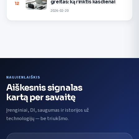
greitas: ką rinktis kasdienai
12
2026-02-20
NAUJIENLAIŠKIS
Aiškesnis signalas
kartą per savaitę
Įrenginiai, DI, saugumas ir istorijos už
technologijų — be triukšmo.
El. pašto adresas