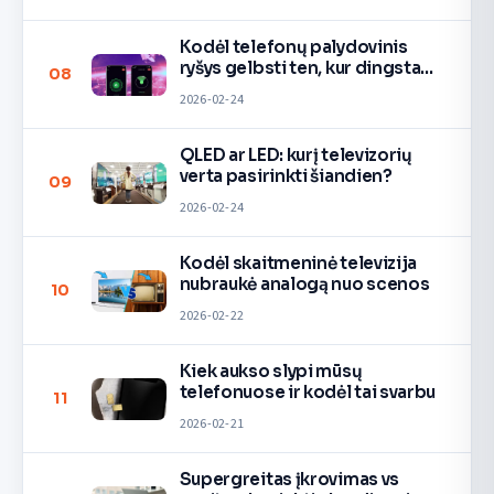
Kodėl telefonų palydovinis
ryšys gelbsti ten, kur dingsta
08
signalas
2026-02-24
QLED ar LED: kurį televizorių
verta pasirinkti šiandien?
09
2026-02-24
Kodėl skaitmeninė televizija
nubraukė analogą nuo scenos
10
2026-02-22
Kiek aukso slypi mūsų
telefonuose ir kodėl tai svarbu
11
2026-02-21
Supergreitas įkrovimas vs