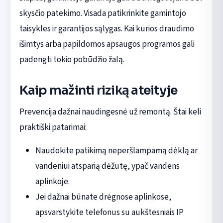
skysčio patekimo. Visada patikrinkite gamintojo
taisykles ir garantijos sąlygas. Kai kurios draudimo
išimtys arba papildomos apsaugos programos gali
padengti tokio pobūdžio žalą.
Kaip mažinti riziką ateityje
Prevencija dažnai naudingesnė už remontą. Štai keli
praktiški patarimai:
Naudokite patikimą neperšlampamą dėklą ar
vandeniui atsparią dėžutę, ypač vandens
aplinkoje.
Jei dažnai būnate drėgnose aplinkose,
apsvarstykite telefonus su aukštesniais IP