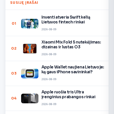
SUSIJĘ ĮRAŠAI
Inventi atveria Swift kelią
Lietuvos fintech rinkai
01
2026-08-09
Xiaomi Mix Fold 5 nutekėjimas:
dizainas ir lustas O3
02
2026-08-09
Apple Wallet naujiena Lietuvoje:
ką gaus iPhone savininkai?
03
2026-08-09
Apple ruošia tris Ultra
įrenginius prabangos rinkai
04
2026-08-09