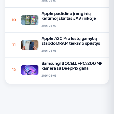
2026-08-09
Apple padidino įrenginių
keitimo įskaitas JAV rinkoje
10
2026-08-09
Apple A20 Pro lustų gamybą
stabdo DRAM tiekimo spūstys
11
2026-08-08
Samsung ISOCELL HPC: 200 MP
kamera su DeepPix galia
12
2026-08-08