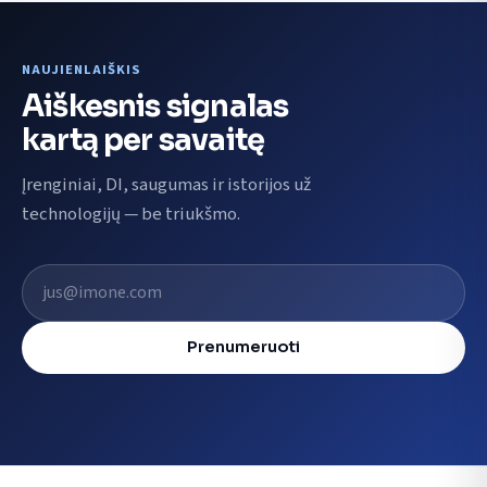
NAUJIENLAIŠKIS
Aiškesnis signalas
kartą per savaitę
Įrenginiai, DI, saugumas ir istorijos už
technologijų — be triukšmo.
El. pašto adresas
Prenumeruoti