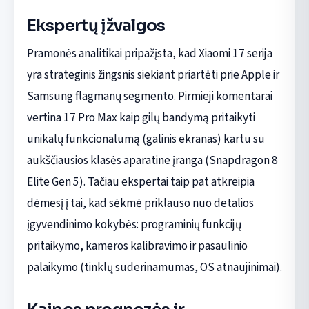
Ekspertų įžvalgos
Pramonės analitikai pripažįsta, kad Xiaomi 17 serija
yra strateginis žingsnis siekiant priartėti prie Apple ir
Samsung flagmanų segmento. Pirmieji komentarai
vertina 17 Pro Max kaip gilų bandymą pritaikyti
unikalų funkcionalumą (galinis ekranas) kartu su
aukščiausios klasės aparatine įranga (Snapdragon 8
Elite Gen 5). Tačiau ekspertai taip pat atkreipia
dėmesį į tai, kad sėkmė priklauso nuo detalios
įgyvendinimo kokybės: programinių funkcijų
pritaikymo, kameros kalibravimo ir pasaulinio
palaikymo (tinklų suderinamumas, OS atnaujinimai).