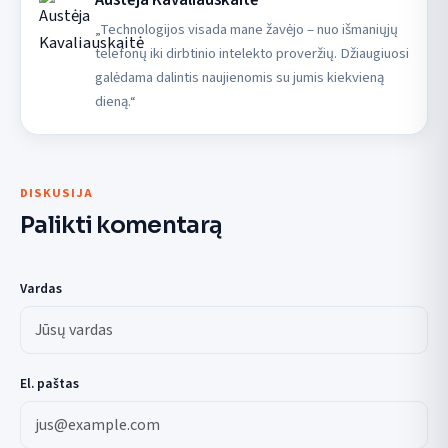
Austėja Kavaliauskaitė
„Technologijos visada mane žavėjo – nuo išmaniųjų
telefonų iki dirbtinio intelekto proveržių. Džiaugiuosi
galėdama dalintis naujienomis su jumis kiekvieną
dieną.“
DISKUSIJA
Palikti komentarą
Vardas
El. paštas