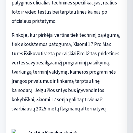
palyginus oficialias technines specifikacijas, realius
foto ir video testus bei tarptautines kainas po
oficialaus pristatymo.
Rinkoje, kur pirkėjai vertina tiek techninį pajėgumą,
tiek ekosistemos patogumą, Xiaomi 17 Pro Max
turės išsikovoti vietą per aiškiai išreikštas pridėtinės
vertės savybes: ilgaamžį programinį palaikymą,
tvarkingą terminį valdymą, kameros programinės
įrangos privalumus ir tinkamą tarptautinę
kainodarą. Jeigu šios sritys bus įgyvendintos
kokybiškai, Xiaomi 17 serija gali tapti viena iš
svarbiausių 2025 metų flagmanų alternatyvų.