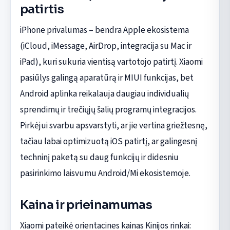
patirtis
iPhone privalumas – bendra Apple ekosistema
(iCloud, iMessage, AirDrop, integracija su Mac ir
iPad), kuri sukuria vientisą vartotojo patirtį. Xiaomi
pasiūlys galingą aparatūrą ir MIUI funkcijas, bet
Android aplinka reikalauja daugiau individualių
sprendimų ir trečiųjų šalių programų integracijos.
Pirkėjui svarbu apsvarstyti, ar jie vertina griežtesnę,
tačiau labai optimizuotą iOS patirtį, ar galingesnį
techninį paketą su daug funkcijų ir didesniu
pasirinkimo laisvumu Android/Mi ekosistemoje.
Kaina ir prieinamumas
Xiaomi pateikė orientacines kainas Kinijos rinkai: