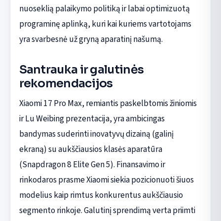
nuoseklią palaikymo politiką ir labai optimizuotą
programinę aplinką, kuri kai kuriems vartotojams
yra svarbesnė už gryną aparatinį našumą.
Santrauka ir galutinės
rekomendacijos
Xiaomi 17 Pro Max, remiantis paskelbtomis žiniomis
ir Lu Weibing prezentacija, yra ambicingas
bandymas suderinti inovatyvų dizainą (galinį
ekraną) su aukščiausios klasės aparatūra
(Snapdragon 8 Elite Gen 5). Finansavimo ir
rinkodaros prasme Xiaomi siekia pozicionuoti šiuos
modelius kaip rimtus konkurentus aukščiausio
segmento rinkoje. Galutinį sprendimą verta priimti