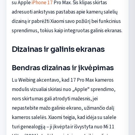
su Apple
iPhone 17
Pro Max. Šis klipas skirtas
adresuoti ankstyvas pastabas apie kamerų salelių
dizainą ir pabrėžti Xiaomi savo požiūrį bei funkcinius
sprendimus, tokius kaip integruotas galinis ekranas.
Dizainas ir galinis ekranas
Bendras dizainas ir įkvėpimas
Lu Weibing akcentavo, kad 17 Pro Max kameros
modulis vizualiai skiriasi nuo „Apple“ sprendimo,
nors skirtumas gali atrodyti mažesnis, jei
nepastebite mažo galinio ekrano, užimančio dalį
kameros salelės. Xiaomi teigia, kad idėja su salele
turi genealogiją – ji įkvėpta ir išvystyta nuo Mi 11