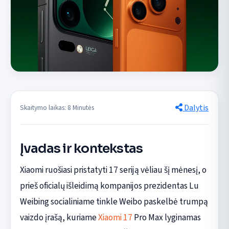
Dalytis
Skaitymo laikas: 8 Minutės
Įvadas ir kontekstas
Xiaomi ruošiasi pristatyti 17 seriją vėliau šį mėnesį, o
prieš oficialų išleidimą kompanijos prezidentas Lu
Weibing socialiniame tinkle Weibo paskelbė trumpą
vaizdo įrašą, kuriame
Xiaomi 17
Pro Max lyginamas