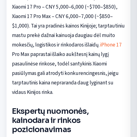
Xiaomi 17 Pro – CNY 5,000–6,000 (~$700–$850),
Xiaomi 17 Pro Max – CNY 6,000–7,000 (~$850–
$1,000). Tai yra pradinės kainos Kinijoje; tarptautiniu
mastu prekė dažnai kainuoja daugiau dėl muito
mokesčių, logistikos ir rinkodaros išlaidų.
iPhone 17
Pro Max paprastai išlaiko aukštesnį kainų lygį
pasaulinėse rinkose, todėl santykinis Xiaomi
pasiūlymas gali atrodyti konkurencingesnis, jeigu
tarptautinis kaina nepraranda daug lyginant su
vidaus Kinijos rinka.
Ekspertų nuomonės,
kainodara ir rinkos
pozicionavimas