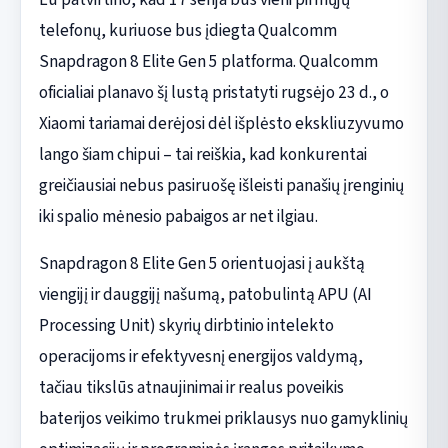
telefonų, kuriuose bus įdiegta Qualcomm
Snapdragon 8 Elite Gen 5 platforma. Qualcomm
oficialiai planavo šį lustą pristatyti rugsėjo 23 d., o
Xiaomi tariamai derėjosi dėl išplėsto ekskliuzyvumo
lango šiam chipui – tai reiškia, kad konkurentai
greičiausiai nebus pasiruošę išleisti panašių įrenginių
iki spalio mėnesio pabaigos ar net ilgiau.
Snapdragon 8 Elite Gen 5 orientuojasi į aukštą
viengijį ir dauggijį našumą, patobulintą APU (AI
Processing Unit) skyrių dirbtinio intelekto
operacijoms ir efektyvesnį energijos valdymą,
tačiau tikslūs atnaujinimai ir realus poveikis
baterijos veikimo trukmei priklausys nuo gamyklinių