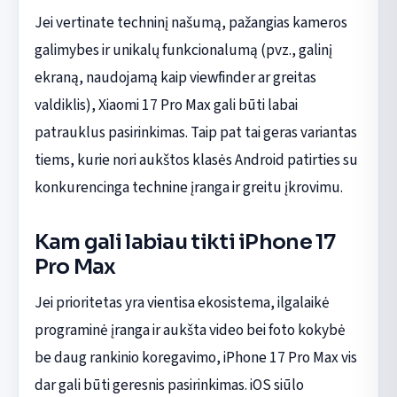
Jei vertinate techninį našumą, pažangias kameros
galimybes ir unikalų funkcionalumą (pvz., galinį
ekraną, naudojamą kaip viewfinder ar greitas
valdiklis), Xiaomi 17 Pro Max gali būti labai
patrauklus pasirinkimas. Taip pat tai geras variantas
tiems, kurie nori aukštos klasės Android patirties su
konkurencinga technine įranga ir greitu įkrovimu.
Kam gali labiau tikti iPhone 17
Pro Max
Jei prioritetas yra vientisa ekosistema, ilgalaikė
programinė įranga ir aukšta video bei foto kokybė
be daug rankinio koregavimo, iPhone 17 Pro Max vis
dar gali būti geresnis pasirinkimas. iOS siūlo