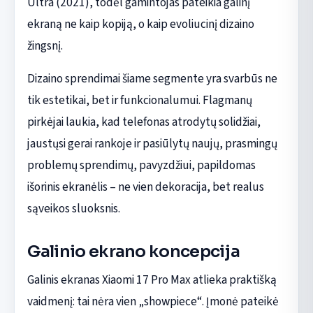
Ultra (2021), todėl gamintojas pateikia galinį
ekraną ne kaip kopiją, o kaip evoliucinį dizaino
žingsnį.
Dizaino sprendimai šiame segmente yra svarbūs ne
tik estetikai, bet ir funkcionalumui. Flagmanų
pirkėjai laukia, kad telefonas atrodytų solidžiai,
jaustųsi gerai rankoje ir pasiūlytų naujų, prasmingų
problemų sprendimų, pavyzdžiui, papildomas
išorinis ekranėlis – ne vien dekoracija, bet realus
sąveikos sluoksnis.
Galinio ekrano koncepcija
Galinis ekranas Xiaomi 17 Pro Max atlieka praktišką
vaidmenį: tai nėra vien „showpiece“. Įmonė pateikė