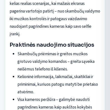
kelias realias scenarijas, kai mažasis ekranas
pagerina vartotojo patirtį – nuo skambučių valdymo
iki muzikos kontrolės ir patogaus vaizdavimo
naudojant pagrindines kameras kaip savo selfie
įrankį.
Praktinės naudojimo situacijos
Skambučių priėmimas ir greitos muzikos
grotuvo valdymo komandos – greita sąveika
neišėmus telefono iš kišenės.
Kelioninė informacija, laikmačiai, skaitikliai ir
priminimai, kuriuos patogu matyti be prietaiso
atvėrimo.
Visa kameros peržiūra – galimybė naudoti
pagrindines kameras kaip aukštos kokybės