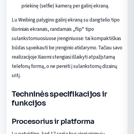
priekinę (selfie) kamerą per galinį ekraną.
Lu Weibing palygino galinį ekraną su dangtelio tipo
išoriniais ekranais, randamais „flip“ tipo
sulankstomuosiuose įrenginiuose: tai kompaktiškas
būdas sąveikauti be įrenginio atidarymo. Tačiau savo
realizacijoje Xiaomi stengiasi išlaikyti atpažįstamą
telefonų formą, o ne pereiti į sulankstomų dizainų
sritį.
Techninės specifikacijos ir
funkcijos
Procesorius ir platforma
Lu patvirtino, kad 17 serija bus vieni pirmųjų