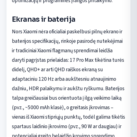
optimizacijų ir programinės įrangos pritaikymo.
Ekranas ir baterija
Nors Xiaomi nėra oficialiai paskelbusi pilnų ekrano ir
baterijos specifikacijų, rinkoje pasirodę nutekėjimai
ir tradiciniai Xiaomi flagmanų sprendimai leidžia
daryti pagrįstas prielaidas: 17 Pro Max tikėtina turės
didelį, QHD+ ar arti QHD raiškos ekraną su
adaptaciniu 120 Hz arba aukštesniu atnaujinimo
dažniu, HDR palaikymu ir aukštu ryškumu. Baterijos
talpa greičiausiai bus orientuota į ilgą veikimo laiką
(pvz., ~5000 mAh klasė), o greitasis įkrovimas –
vienas iš Xiaomi stipriųjų punktų, todėl galima tikėtis
spartaus laidinio įkrovimo (pvz., 90 W ar daugiau) ir
potencialiai greito belaidžio krovimo sprendimo.