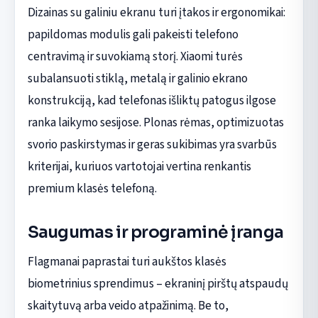
Dizainas su galiniu ekranu turi įtakos ir ergonomikai:
papildomas modulis gali pakeisti telefono
centravimą ir suvokiamą storį. Xiaomi turės
subalansuoti stiklą, metalą ir galinio ekrano
konstrukciją, kad telefonas išliktų patogus ilgose
ranka laikymo sesijose. Plonas rėmas, optimizuotas
svorio paskirstymas ir geras sukibimas yra svarbūs
kriterijai, kuriuos vartotojai vertina renkantis
premium klasės telefoną.
Saugumas ir programinė įranga
Flagmanai paprastai turi aukštos klasės
biometrinius sprendimus – ekraninį pirštų atspaudų
skaitytuvą arba veido atpažinimą. Be to,