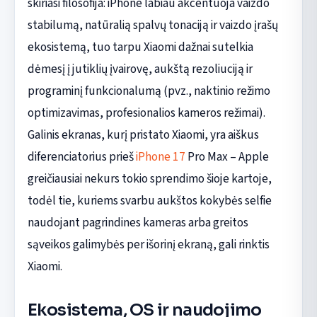
skiriasi filosofija: iPhone labiau akcentuoja vaizdo
stabilumą, natūralią spalvų tonaciją ir vaizdo įrašų
ekosistemą, tuo tarpu Xiaomi dažnai sutelkia
dėmesį į jutiklių įvairovę, aukštą rezoliuciją ir
programinį funkcionalumą (pvz., naktinio režimo
optimizavimas, profesionalios kameros režimai).
Galinis ekranas, kurį pristato Xiaomi, yra aiškus
diferenciatorius prieš
iPhone 17
Pro Max – Apple
greičiausiai nekurs tokio sprendimo šioje kartoje,
todėl tie, kuriems svarbu aukštos kokybės selfie
naudojant pagrindines kameras arba greitos
sąveikos galimybės per išorinį ekraną, gali rinktis
Xiaomi.
Ekosistema, OS ir naudojimo