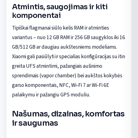
Atmintis, saugojimas ir kiti
komponentai
Tipiškai flagmanai siūlo kelis RAM ir atminties
variantus – nuo 12 GB RAM ir 256 GB saugyklos iki 16
GB/512 GB ar daugiau aukštesniems modeliams.
Xiaomi gali pasiūlyti ir specialias konfigūracijas su itin
greita UFS atmintimi, pažangiais aušinimo
sprendimais (vapor chamber) bei aukštos kokybės
garso komponentais, NFC, Wi‑Fi 7 ar Wi‑Fi 6E
palaikymu ir pažangiu GPS moduliu.
Našumas, dizainas, komfortas
ir saugumas