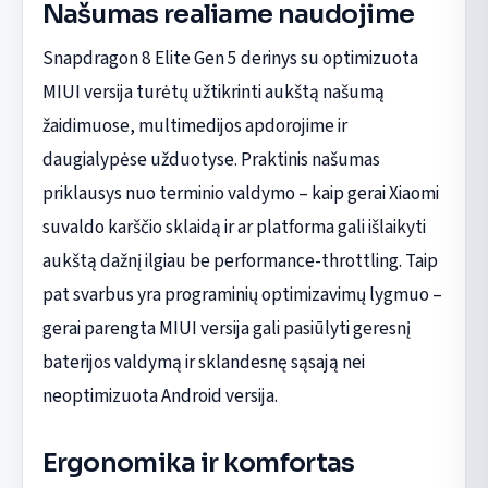
Našumas realiame naudojime
Snapdragon 8 Elite Gen 5 derinys su optimizuota
MIUI versija turėtų užtikrinti aukštą našumą
žaidimuose, multimedijos apdorojime ir
daugialypėse užduotyse. Praktinis našumas
priklausys nuo terminio valdymo – kaip gerai Xiaomi
suvaldo karščio sklaidą ir ar platforma gali išlaikyti
aukštą dažnį ilgiau be performance-throttling. Taip
pat svarbus yra programinių optimizavimų lygmuo –
gerai parengta MIUI versija gali pasiūlyti geresnį
baterijos valdymą ir sklandesnę sąsają nei
neoptimizuota Android versija.
Ergonomika ir komfortas