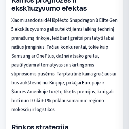
Kainos prognozės ir
ekskliuzyvumo efektas
Xiaomi sandoriai dėl išplėsto Snapdragon 8 Elite Gen
5 ekskliuzyvumo gali suteikti jiems laikiną techninį
pranašumą rinkoje, leidžiant greitai pristatyti labai
našius įrenginius. Tačiau konkurentai, tokie kaip
Samsung ar OnePlus, dažnai atsako greitai,
pasiūlydami alternatyvas su skirtingomis
stipriosiomis pusėmis. Tarptautinė kaina greičiausiai
bus aukštesnė nei Kinijoje; pirkėjai Europoje ir
Šiaurės Amerikoje turėtų tikėtis premijos, kuri gali
būti nuo 10 iki 30 % priklausomai nuo regiono
mokesčių ir logistikos.
Rinkos strategija