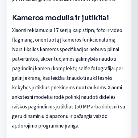
Kameros modulis ir jutikliai
Xiaomi reklamuoja 17 seriją kaip stiprų foto ir video
flagmaną, orientuotą į kameros funkcionalumą.
Nors tikslios kameros specifikacijos nebuvo pilnai
patvirtintos, akcentuojamos galimybės naudoti
pagrindinį kamerų komplektą selfie fotografijai per
galinį ekraną, kas leidžia išnaudoti aukštesnės
kokybės jutiklius priekinėms nuotraukoms. Xiaomi
ankstesni modeliai rodė polinkį naudoti didelės
raiškos pagrindinius jutiklius (50 MP arba didesni) su
geru dinaminiu diapazonu ir pažangia vaizdo
apdorojimo programine įranga.