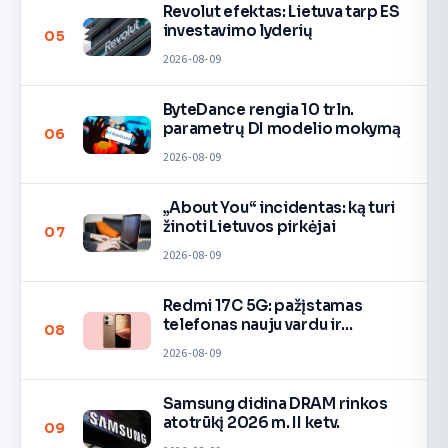
Revolut efektas: Lietuva tarp ES
investavimo lyderių
05
2026-08-09
ByteDance rengia 10 trln.
parametrų DI modelio mokymą
06
2026-08-09
„About You“ incidentas: ką turi
žinoti Lietuvos pirkėjai
07
2026-08-09
Redmi 17C 5G: pažįstamas
telefonas nauju vardu ir
08
spalvomis
2026-08-09
Samsung didina DRAM rinkos
atotrūkį 2026 m. II ketv.
09