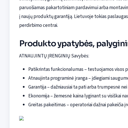
paruošiamas pakartotiniam pardavimui arba montavimui 
į naujų produktų garantiją. Lietuvoje tokias paslaugas 
perdirbimo centrai.
Produkto ypatybės, palygini
ATNAUJINTŲ ĮRENGINIŲ Savybės:
Patikrintas funkcionalumas – testuojamos visos p
Atnaujinta programinė įranga – įdiegiami saugumo
Garantija – dažniausiai ta pati arba trumpesnė ne
Ekonomija – žemesnė kaina lyginant su visiškai nau
Greitas pakeitimas – operatoriai dažnai pakeičia įr