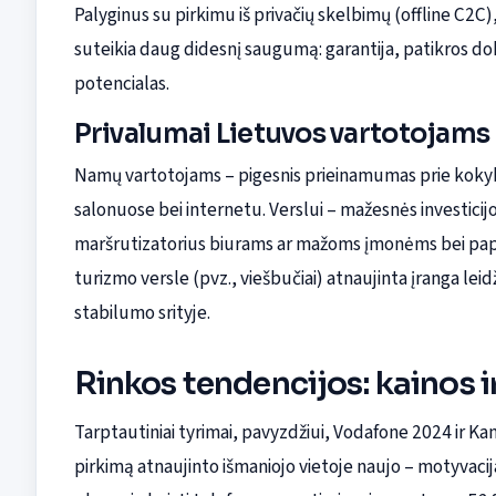
Palyginus su pirkimu iš privačių skelbimų (offline C2C), 
suteikia daug didesnį saugumą: garantija, patikros do
potencialas.
Privalumai Lietuvos vartotojams i
Namų vartotojams – pigesnis prieinamumas prie kokybi
salonuose bei internetu. Verslui – mažesnės investicij
maršrutizatorius biurams ar mažoms įmonėms bei papra
turizmo versle (pvz., viešbučiai) atnaujinta įranga le
stabilumo srityje.
Rinkos tendencijos: kainos ir
Tarptautiniai tyrimai, pavyzdžiui, Vodafone 2024 ir K
pirkimą atnaujinto išmaniojo vietoje naujo – motyvacija 