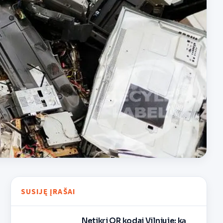
SUSIJĘ ĮRAŠAI
Netikri QR kodai Vilniuje: ką