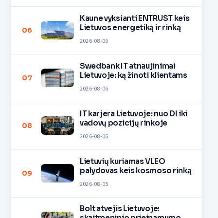
Kaune vyksianti ENTRUST keis
Lietuvos energetiką ir rinką
06
2026-08-06
Swedbank IT atnaujinimai
Lietuvoje: ką žinoti klientams
07
2026-08-06
IT karjera Lietuvoje: nuo DI iki
vadovų pozicijų rinkoje
08
2026-08-06
Lietuvių kuriamas VLEO
palydovas keis kosmoso rinką
09
2026-08-05
Bolt atvejis Lietuvoje:
skaitmeninio prieinamumo