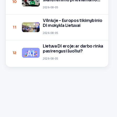
10
pamoka
2026-08-05
Vilniuje – Europos tikimybinio
DI mokykla Lietuvai
11
2026-08-05
Lietuva DI eroje: ar darbo rinka
pasirengusi šuoliui?
12
2026-08-05