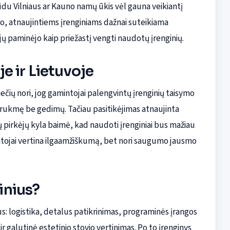
būdu Vilniaus ar Kauno namų ūkis vėl gauna veikiantį
 to, atnaujintiems įrenginiams dažnai suteikiama
tojų paminėjo kaip priežastį vengti naudotų įrenginių.
e ir Lietuvoje
ių nori, jog gamintojai palengvintų įrenginių taisymo
 trukmę be gedimų. Tačiau pasitikėjimas atnaujinta
pirkėjų kyla baimė, kad naudoti įrenginiai bus mažiau
ventojai vertina ilgaamžiškumą, bet nori saugumo jausmo
ginius?
pus: logistika, detalus patikrinimas, programinės įrangos
 galutinė estetinio stovio vertinimas. Po to įrenginys