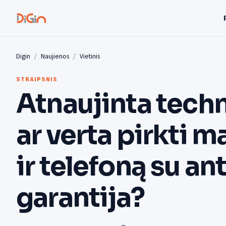
Digin
Naujienos
Vietinis
STRAIPSNIS
Atnaujinta techn
ar verta pirkti m
ir telefoną su a
garantija?