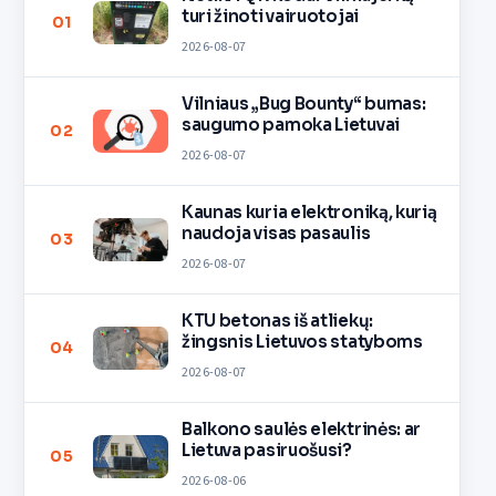
turi žinoti vairuotojai
01
2026-08-07
Vilniaus „Bug Bounty“ bumas:
saugumo pamoka Lietuvai
02
2026-08-07
Kaunas kuria elektroniką, kurią
naudoja visas pasaulis
03
2026-08-07
KTU betonas iš atliekų:
žingsnis Lietuvos statyboms
04
2026-08-07
Balkono saulės elektrinės: ar
Lietuva pasiruošusi?
05
2026-08-06