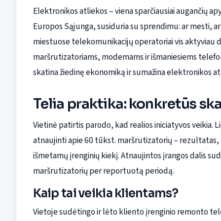
Elektronikos atliekos – viena sparčiausiai augančių apyv
Europos Sąjunga, susiduria su sprendimu: ar mesti, ar 
miestuose telekomunikacijų operatoriai vis aktyviau d
maršrutizatoriams, modemams ir išmaniesiems telefo
skatina žiedinę ekonomiką ir sumažina elektronikos at
Telia praktika: konkretūs ska
Vietinė patirtis parodo, kad realios iniciatyvos veikia
atnaujinti apie 60 tūkst. maršrutizatorių – rezultatas
išmetamų įrenginių kiekį. Atnaujintos įrangos dalis s
maršrutizatorių per reportuotą periodą.
Kaip tai veikia klientams?
Vietoje sudėtingo ir lėto kliento įrenginio remonto te