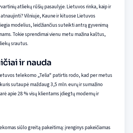
artinių atliekų rūšių pasaulyje. Lietuvos rinka, kaip ir
atnaujinti? Vilniuje, Kaune ir kituose Lietuvos
iegia modelius, leidžiančius suteikti antrą gyvenimą
nams. Tokie sprendimai vienu metu mažina kaštus,
liekų srautus.
ičiai ir nauda
. Lietuvos telekomo „Telia“ patirtis rodo, kad per metus
, kuris sutaupė maždaug 3,5 mln. eurų ir sumažino
udarė apie 28 % visų klientams įdiegtų modemų ir
lekomas siūlo greitą pakeitimą: įrenginys pakeičiamas