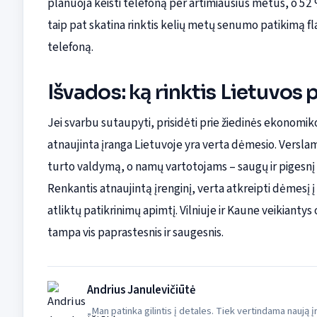
planuoja keisti telefoną per artimiausius metus, o 52
taip pat skatina rinktis kelių metų senumo patikimą f
telefoną.
Išvados: ką rinktis Lietuvos 
Jei svarbu sutaupyti, prisidėti prie žiedinės ekonomiko
atnaujinta įranga Lietuvoje yra verta dėmesio. Verslam
turto valdymą, o namų vartotojams – saugų ir pigesnį 
Renkantis atnaujintą įrenginį, verta atkreipti dėmesį į
atliktų patikrinimų apimtį. Vilniuje ir Kaune veikiantys
tampa vis paprastesnis ir saugesnis.
Andrius Janulevičiūtė
„Man patinka gilintis į detales. Tiek vertindama naują