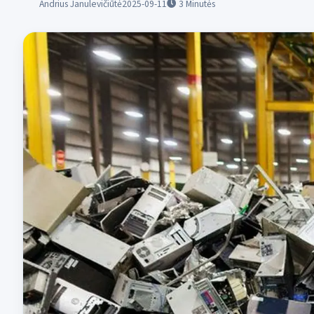
Andrius Janulevičiūtė
2025-09-11
3
Minutės