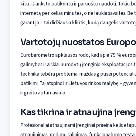
kitu, iš anksto patikrintu ir paruoštu naudoti. Tokiu 
internetą per kelias minutes, o ne laukia savaites. Be
garantija – tai didžiausia kliūtis, kurią daugelis varto
Vartotojų nuostatos Europoj
Eurobarometro apklausos rodo, kad apie 79 % europieč
galimybes ir aiškiai nurodytų įrenginio eksploatacijos
technika tebėra problema: maždaug pusei potencialių 
patikimi. Tai atspindi ir Lietuvos rinkos realybę – gy
ir greito aptarnavimo.
Kas tikrina ir atnaujina įren
Profesionaliai atnaujinami įrenginiai praeina kelis eta
atnaujinimas, gedimų šalinimas, funkcionalumo testai ir