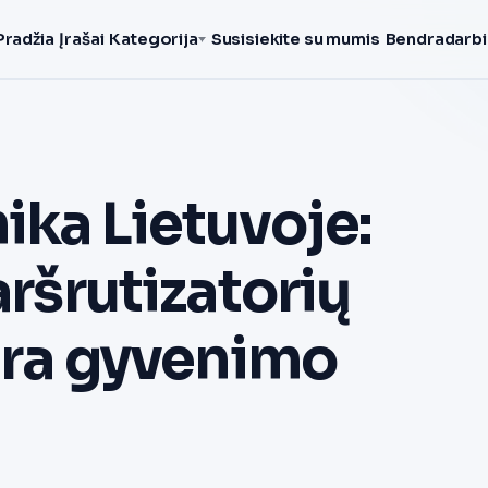
Pradžia
Įrašai
Kategorija
Susisiekite su mumis
Bendradarbi
ika Lietuvoje:
aršrutizatorių
ntra gyvenimo