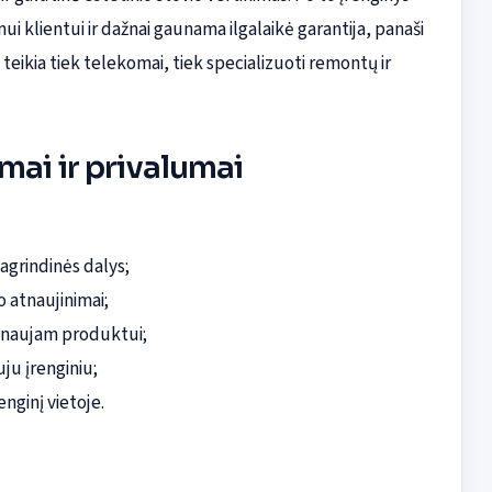
klientui ir dažnai gaunama ilgalaikė garantija, panaši
teikia tiek telekomai, tiek specializuoti remontų ir
mai ir privalumai
agrindinės dalys;
 atnaujinimai;
i naujam produktui;
ju įrenginiu;
enginį vietoje.