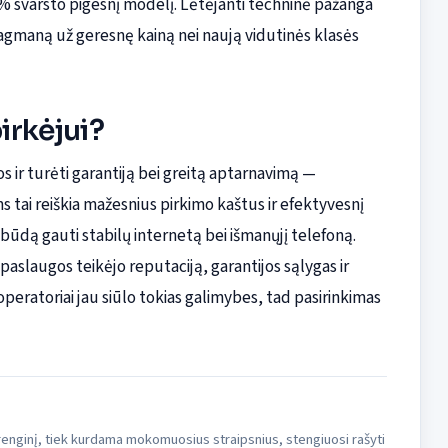
 % svarsto pigesnį modelį. Lėtėjanti techninė pažanga
lagmaną už geresnę kainą nei naują vidutinės klasės
pirkėjui?
s ir turėti garantiją bei greitą aptarnavimą —
s tai reiškia mažesnius pirkimo kaštus ir efektyvesnį
būdą gauti stabilų internetą bei išmanųjį telefoną.
 paslaugos teikėjo reputaciją, garantijos sąlygas ir
 operatoriai jau siūlo tokias galimybes, tad pasirinkimas
 įrenginį, tiek kurdama mokomuosius straipsnius, stengiuosi rašyti