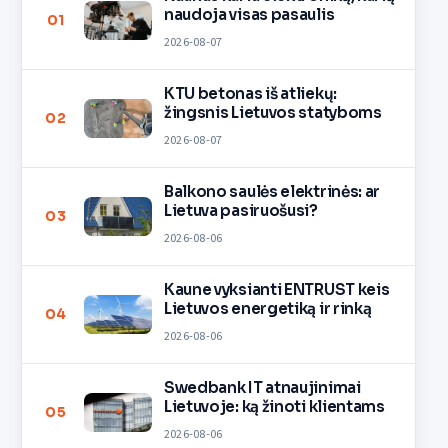
naudoja visas pasaulis
01
2026-08-07
KTU betonas iš atliekų:
žingsnis Lietuvos statyboms
02
2026-08-07
Balkono saulės elektrinės: ar
Lietuva pasiruošusi?
03
2026-08-06
Kaune vyksianti ENTRUST keis
Lietuvos energetiką ir rinką
04
2026-08-06
Swedbank IT atnaujinimai
Lietuvoje: ką žinoti klientams
05
2026-08-06