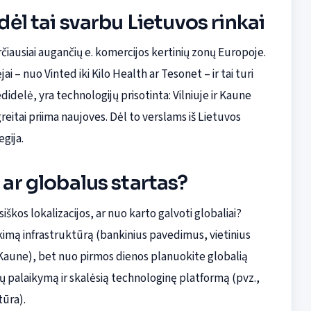
dėl tai svarbu Lietuvos rinkai
rčiausiai augančių e. komercijos kertinių zonų Europoje.
ai – nuo Vinted iki Kilo Health ar Tesonet – ir tai turi
edidelė, yra technologijų prisotinta: Vilniuje ir Kaune
greitai priima naujoves. Dėl to verslams iš Lietuvos
egija.
 ar globalus startas?
iškos lokalizacijos, ar nuo karto galvoti globaliai?
kimą infrastruktūrą (bankinius pavedimus, vietinius
r Kaune), bet nuo pirmos dienos planuokite globalią
ų palaikymą ir skalėsią technologinę platformą (pvz.,
ūra).