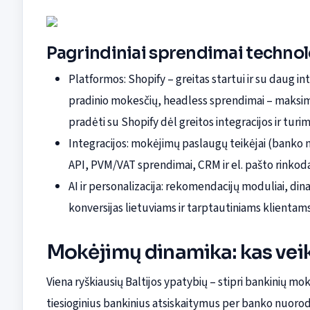
Pagrindiniai sprendimai techno
Platformos: Shopify – greitas startui ir su daug
pradinio mokesčių, headless sprendimai – maksima
pradėti su Shopify dėl greitos integracijos ir turi
Integracijos: mokėjimų paslaugų teikėjai (banko n
API, PVM/VAT sprendimai, CRM ir el. pašto rinkodar
AI ir personalizacija: rekomendacijų moduliai, di
konversijas lietuviams ir tarptautiniams klientams
Mokėjimų dinamika: kas veik
Viena ryškiausių Baltijos ypatybių – stipri bankinių m
tiesioginius bankinius atsiskaitymus per banko nuorod