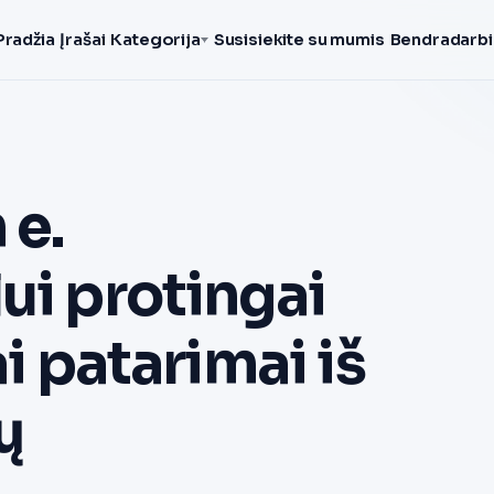
Pradžia
Įrašai
Kategorija
Susisiekite su mumis
Bendradarbi
 e.
ui protingai
ai patarimai iš
ų