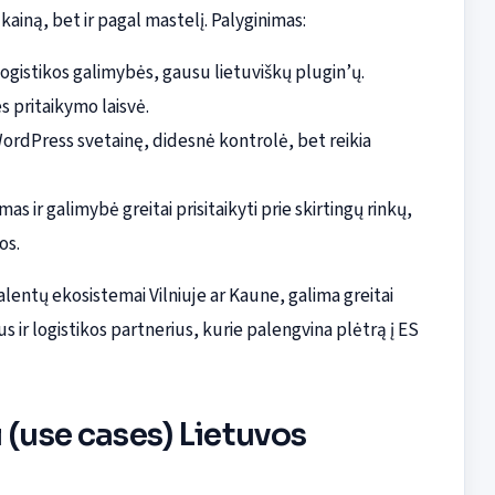
kainą, bet ir pagal mastelį. Palyginimas:
logistikos galimybės, gausu lietuviškų plugin’ų.
s pritaikymo laisvė.
rdPress svetainę, didesnė kontrolė, bet reikia
 ir galimybė greitai prisitaikyti prie skirtingų rinkų,
os.
talentų ekosistemai Vilniuje ar Kaune, galima greitai
ir logistikos partnerius, kurie palengvina plėtrą į ES
 (use cases) Lietuvos