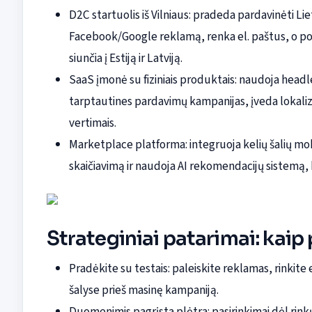
D2C startuolis iš Vilniaus: pradeda pardavinėti 
Facebook/Google reklamą, renka el. paštus, o po 
siunčia į Estiją ir Latviją.
SaaS įmonė su fiziniais produktais: naudoja head
tarptautines pardavimų kampanijas, įveda lokaliza
vertimais.
Marketplace platforma: integruoja kelių šalių 
skaičiavimą ir naudoja AI rekomendacijų sistemą, k
Strateginiai patarimai: kaip 
Pradėkite su testais: paleiskite reklamas, rinkit
šalyse prieš masinę kampaniją.
Duomenimis pagrįsta plėtra: pasirinkimai dėl rinkų,