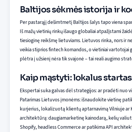
Baltijos sėkmės istorija ir ko
Per pastarąjį dešimtmetį Baltijos šalys tapo viena spa
Iš mažų vietinių rinkų išaugo globaliai atpažįstami žaidėj
tiesioginę reikšmę lietuviams. Lietuvos rinka, nors ir n
veikia stiprios fintech komandos, o vietiniai vartotojai 
plėtra į užsienį nėra tik svajonė – tai reali augimo strat
Kaip mąstyti: lokalus startas
Ekspertai suka galvas dėl strategijos: ar pradėti nuo vis
Patarimas Lietuvos įmonėms: išnaudokite vietinę pati
kurjerius, lokalizuotą klientų aptarnavimą Vilniuje a
architektūrą: daugiamarketinę kainodarą, kelių valiut
Shopify, headless Commerce ar patikima API architekt