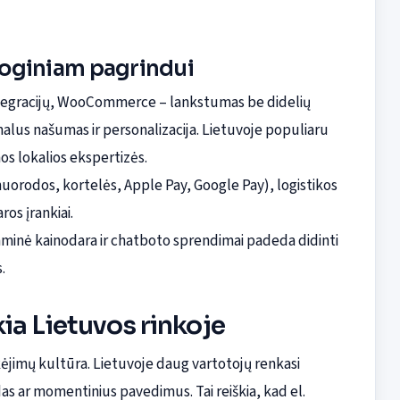
loginiam pagrindui
 integracijų, WooCommerce – lankstumas be didelių
lus našumas ir personalizacija. Lietuvoje populiaru
mos lokalios ekspertizės.
uorodos, kortelės, Apple Pay, Google Pay), logistikos
os įrankiai.
naminė kainodara ir chatboto sprendimai padeda didinti
.
ia Lietuvos rinkoje
okėjimų kultūra. Lietuvoje daug vartotojų renkasi
as ar momentinius pavedimus. Tai reiškia, kad el.