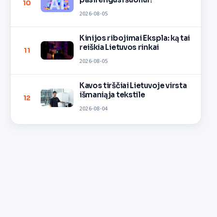
10
2026-08-05
Kinijos ribojimai Ekspla: ką tai
reiškia Lietuvos rinkai
11
2026-08-05
Kavos tirščiai Lietuvoje virsta
išmaniąja tekstile
12
2026-08-04