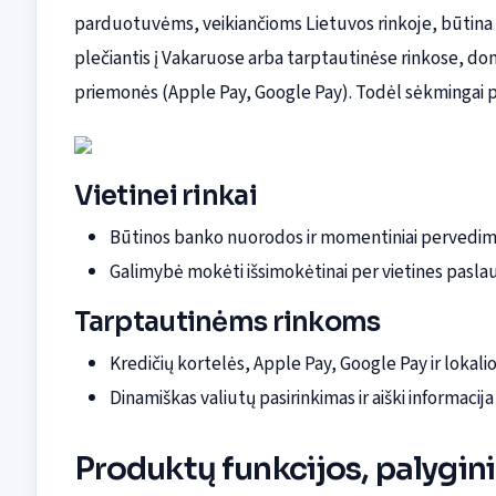
parduotuvėms, veikiančioms Lietuvos rinkoje, būtina 
plečiantis į Vakaruose arba tarptautinėse rinkose, do
priemonės (Apple Pay, Google Pay). Todėl sėkmingai pl
Vietinei rinkai
Būtinos banko nuorodos ir momentiniai pervedima
Galimybė mokėti išsimokėtinai per vietines pasla
Tarptautinėms rinkoms
Kredičių kortelės, Apple Pay, Google Pay ir lokali
Dinamiškas valiutų pasirinkimas ir aiški informaci
Produktų funkcijos, palygini