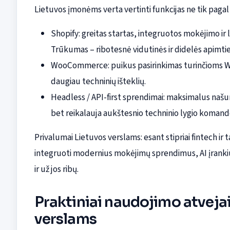
Lietuvos įmonėms verta vertinti funkcijas ne tik pagal 
Shopify: greitas startas, integruotos mokėjimo ir 
Trūkumas – ribotesnė vidutinės ir didelės apimtie
WooCommerce: puikus pasirinkimas turinčioms Wo
daugiau techninių išteklių.
Headless / API-first sprendimai: maksimalus našumas
bet reikalauja aukštesnio techninio lygio komand
Privalumai Lietuvos verslams: esant stipriai fintech ir 
integruoti modernius mokėjimų sprendimus, AI įrankius 
ir už jos ribų.
Praktiniai naudojimo atvejai
verslams