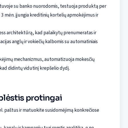
Lietuvoje su banko nuorodomis, testuoja produktą per
3 mėn. įjungia kreditinių kortelių apmokėjimus ir
less architektūrą, kad palaikytų prenumeratas ir
cijas anglų ir vokiečių kalbomis su automatiniais
mokėjimų mechanizmus, automatizuoja mokesčių
ad didintų vidutinį krepšelio dydį.
plėstis protingai
e el. paštus ir matuokite susidomėjimą konkrečiose
 kanalų ir kampanijų turi remtis analitika, o ne