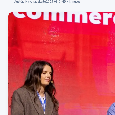
Austėja Kavaliauskaitė
2025-09-04
4
Minutės