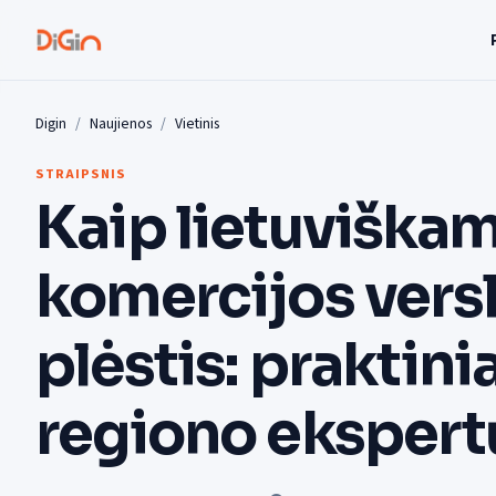
Digin
Naujienos
Vietinis
STRAIPSNIS
Kaip lietuviškam
komercijos versl
plėstis: praktini
regiono ekspert