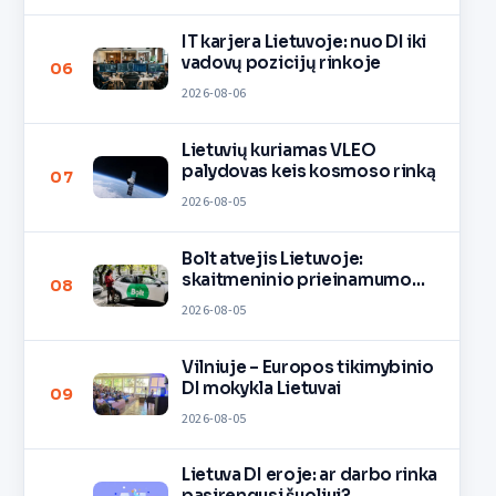
IT karjera Lietuvoje: nuo DI iki
vadovų pozicijų rinkoje
06
2026-08-06
Lietuvių kuriamas VLEO
palydovas keis kosmoso rinką
07
2026-08-05
Bolt atvejis Lietuvoje:
skaitmeninio prieinamumo
08
pamoka
2026-08-05
Vilniuje – Europos tikimybinio
DI mokykla Lietuvai
09
2026-08-05
Lietuva DI eroje: ar darbo rinka
pasirengusi šuoliui?