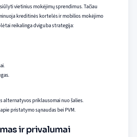
siūlyti vietinius mokėjimų sprendimus. Tačiau
minuoja kreditinės kortelės ir mobilios mokėjimo
ėtai reikalinga dviguba strategija:
i.
ugas.
os alternatyvos priklausomai nuo šalies.
ja apie pristatymo sąnaudas bei PVM.
mas ir privalumai